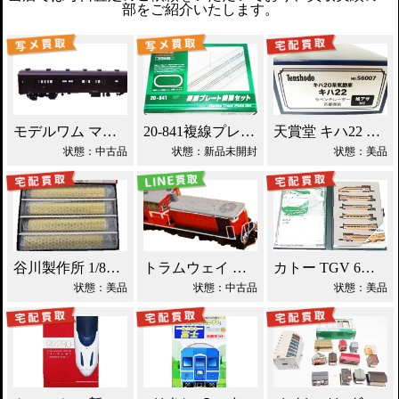
部をご紹介いたします。
モデルワム マニ60 1/87 買取！
20-841複線プレート線路セット 鉄道模型買取！
天賞堂 キハ22 9ベンチレーター 鉄道模型買取！
状態：中古品
状態：新品未開封
状態：美品
谷川製作所 1/80 近鉄10400系 鉄道模型買取！
トラムウェイ DD16-300 鉄道模型買取！
カトー TGV 6両基本セット 鉄道模型買取！
状態：美品
状態：中古品
状態：美品