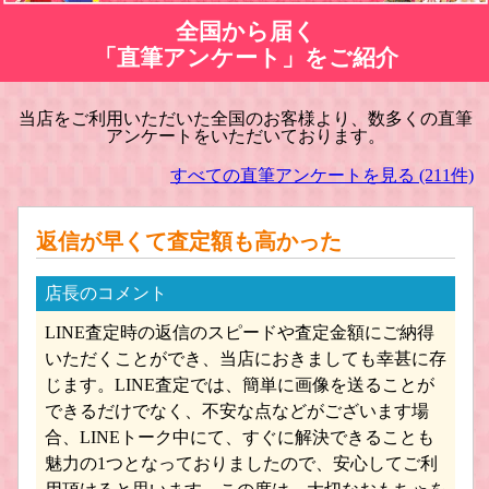
全国から届く
「直筆アンケート」をご紹介
当店をご利用いただいた全国のお客様より、数多くの直筆
アンケートをいただいております。
Tenshodo / 天賞堂 鉄道模型買取
Bトレインショーティー 鉄道模型買取
すべての直筆アンケートを見る (211件)
返信が早くて査定額も高かった
店長のコメント
LINE査定時の返信のスピードや査定金額にご納得
トミーテック 鉄道コレクション 買取
ワールド工芸 鉄道模型買取
いただくことができ、当店におきましても幸甚に存
じます。LINE査定では、簡単に画像を送ることが
できるだけでなく、不安な点などがございます場
合、LINEトーク中にて、すぐに解決できることも
魅力の1つとなっておりましたので、安心してご利