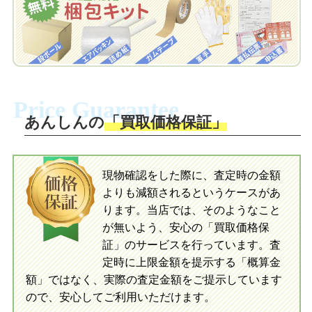
お届けします。
自宅でおもちゃを発送・梱包
自宅でおもちゃを発送・梱包
梱包キットに同封する発送ガイドの手順
に沿い、査定するおもちゃを梱包してく
梱包キットに同封する発送ガイドの手順
ださい。お電話にて集荷依頼を行い発
に沿い、査定するおもちゃを梱包してく
Price Guarantee
送。当店へ無料で発送いただけます。
ださい。お電話にて集荷依頼を行い発
送。当店へ無料で発送いただけます。
あんしんの
「買取価格保証」
入金完了
入金完了
現物確認をした際に、査定時の金額
当店に査定したおもちゃがご到着後、ご
よりも減額されるというケースがあ
指定の口座に即日入金可能です。
当店に査定したおもちゃがご到着後、ご
指定の口座に即日入金可能です。
ります。当店では、そのようなこと
が無いよう、安心の「買取価格保
証」のサービスを行っています。査
初めての方へ
買取の流れ
写真の撮影方法
定時に上限金額を提示する「概算金
初めての方へ
LINE査定の流れ
写真の撮影方法
額」ではなく、実際の査定金額をご提示しています
ので、安心してご利用いただけます。