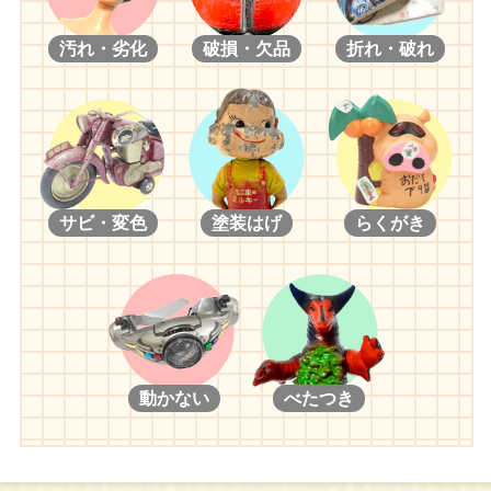
汚れ・劣化
破損・欠品
折れ・破れ
サビ・変色
塗装はげ
らくがき
動かない
べたつき