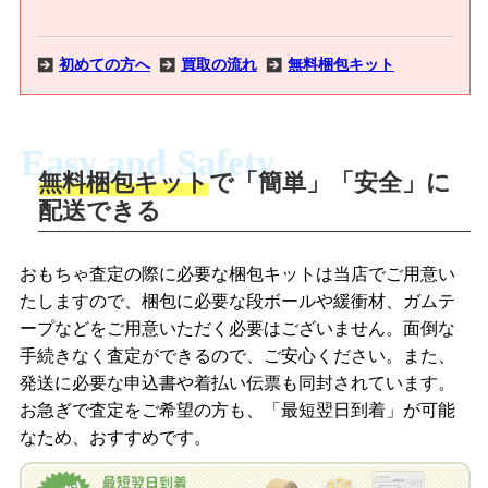
初めての方へ
買取の流れ
無料梱包キット
Easy and Safety
無料梱包キット
で「簡単」「安全」に
商品撮影
配送できる
LINEの友だち追加・査定画像を送信
商品を撮影して、査定フォームから画像
「ジョニージョイLINE査定」を友だちに
おもちゃ査定の際に必要な梱包キットは当店でご用意い
を送信します。
追加し、スマートフォンなどのカメラで
たしますので、梱包に必要な段ボールや緩衝材、ガムテ
撮影したおもちゃの写真をトーク中に送
ープなどをご用意いただく必要はございません。面倒な
信します。
手続きなく査定ができるので、ご安心ください。また、
梱包キットをメールで申し込み
発送に必要な申込書や着払い伝票も同封されています。
梱包キットをLINEで申し込み
お急ぎで査定をご希望の方も、「最短翌日到着」が可能
査定結果をメールで確認し、梱包キット
なため、おすすめです。
を申し込みます。梱包キットは送料無料
査定結果をLINEで確認し、梱包キットを
でお届けします。
申し込みます。梱包キットは送料無料で