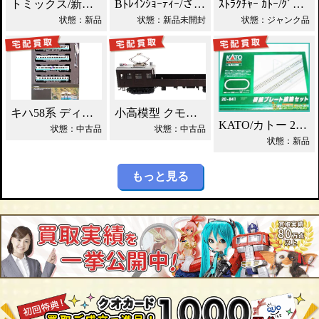
トミックス/新幹線 800系つばめ増結セット 買取！
Bﾄﾚｲﾝｼｮｰﾃｨｰ/さよなら富士 鉄道模型買取！
ｽﾄﾗｸﾁｬｰ ｶﾄｰ/ｸﾞﾘｰﾝﾏｯｸｽ 鉄道模型買取！
状態：新品
状態：新品未開封
状態：ジャンク品
キハ58系 ディーゼルカー「砂丘」セット買取！
小高模型 クモル24 配給制御電動車 買取！
KATO/カトー 20-841 複線プレート線路セット買取！
状態：中古品
状態：中古品
状態：新品
もっと見る