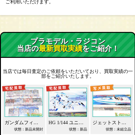
ご利用いただけます。
プラモデル・ラジコン
当店の
最新買取実績
をご紹介！
当店では毎日査定のご依頼をいただいており、買取実績の一
部をご紹介いたします。
ガンダムフィックスフィギュレーション GFF おまとめ買取！
HG 1/144 ユニコーンガンダム ANAオリジナルカラー買取！
ジェットストリーム 800S 京商 レーシングボート買取！
状態：新品未開封
状態：新品
状態：未組立品