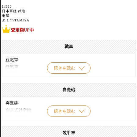
1/350
日本軍艦 武蔵
軍艦
タミヤ/TAMIYA
査定額UP中
戦車
豆戦車
軽戦車
続きを読む
中戦車
重戦車
超重戦車
自走砲
多砲塔戦車
騎兵戦車
突撃砲
巡航戦車
自走式対空砲
続きを読む
歩兵戦車
自走榴弾砲
駆逐戦車
対戦車車両
主力戦車
戦車駆逐車
装甲車