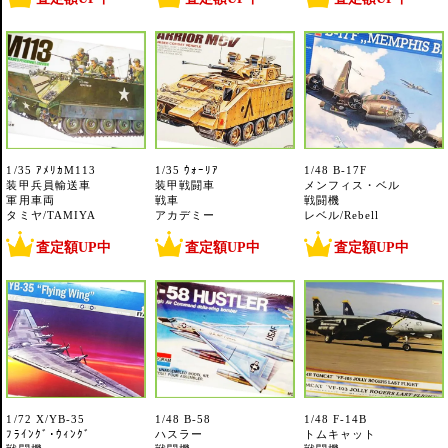
1/35 ｱﾒﾘｶM113
1/35 ｳｫｰﾘｱ
1/48 B-17F
装甲兵員輸送車
装甲戦闘車
メンフィス・ベル
軍用車両
戦車
戦闘機
タミヤ/TAMIYA
アカデミー
レベル/Rebell
査定額UP中
査定額UP中
査定額UP中
1/72 X/YB-35
1/48 B-58
1/48 F-14B
ﾌﾗｲﾝｸﾞ･ｳｨﾝｸﾞ
ハスラー
トムキャット