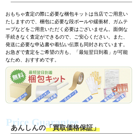
LINEの友だち追加・査定画像を送信
商品を撮影して、査定フォームから画像
「ジョニージョイLINE査定」を友だちに
おもちゃ査定の際に必要な梱包キットは当店でご用意い
を送信します。
追加し、スマートフォンなどのカメラで
たしますので、梱包に必要な段ボールや緩衝材、ガムテ
撮影したおもちゃの写真をトーク中に送
ープなどをご用意いただく必要はございません。面倒な
信します。
手続きなく査定ができるので、ご安心ください。また、
梱包キットをメールで申し込み
発送に必要な申込書や着払い伝票も同封されています。
梱包キットをLINEで申し込み
お急ぎで査定をご希望の方も、「最短翌日到着」が可能
査定結果をメールで確認し、梱包キット
なため、おすすめです。
を申し込みます。梱包キットは送料無料
査定結果をLINEで確認し、梱包キットを
でお届けします。
申し込みます。梱包キットは送料無料で
お届けします。
自宅でおもちゃを発送・梱包
自宅でおもちゃを発送・梱包
梱包キットに同封する発送ガイドの手順
に沿い、査定するおもちゃを梱包してく
梱包キットに同封する発送ガイドの手順
ださい。お電話にて集荷依頼を行い発
に沿い、査定するおもちゃを梱包してく
Price Guarantee
送。当店へ無料で発送いただけます。
ださい。お電話にて集荷依頼を行い発
送。当店へ無料で発送いただけます。
あんしんの
「買取価格保証」
入金完了