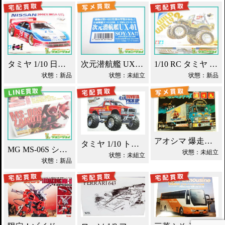
タミヤ 1/10 日産 300ZX IMSA・GTS ラジコン買取！
次元潜航艦 UX-01 レジンキット 1/350 宇宙戦艦ヤマト2199買取！
1/10 RC タミヤ ワイルドウイリー2 買取！
状態：新品
状態：未組立
状態：新品
アオシマ 爆走野郎渡り鳥 デコトラ買取！
タミヤ 1/10 トヨタ マウンテンライダー 買取！
MG MS-06S シャア専用ザク エクストラフィニッシュ買取！
状態：未組立
状態：未組立
状態：新品