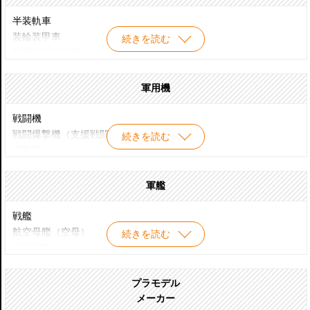
自走無反動砲
(その他)
半装軌車
対空戦車
装輪装甲車
続きを読む
水陸両用戦車
装甲兵員輸送車
空挺戦車
砲兵トラクター
火炎放射戦車
歩兵戦闘車
軍用機
架橋戦車
偵察戦闘車
地雷処理戦車
水陸両用車
戦闘機
回収戦車
歩兵機動車
戦闘爆撃機（支援戦闘機）
続きを読む
MRAP
要撃機
爆撃機
攻撃機
軍艦
偵察機
観測機
戦艦
電子戦機
航空母艦（空母）
続きを読む
早期警戒機（AEW）
巡洋戦艦
早期警戒管制機（AWACS）
巡洋艦
対潜哨戒機
海防戦艦
プラモデル
輸送機
駆逐艦/水雷艇
メーカー
空中給油機