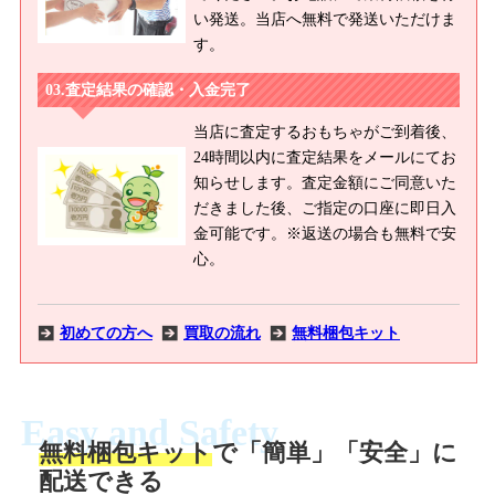
い発送。当店へ無料で発送いただけま
す。
査定結果の確認・入金完了
当店に査定するおもちゃがご到着後、
24時間以内に査定結果をメールにてお
知らせします。査定金額にご同意いた
だきました後、ご指定の口座に即日入
金可能です。※返送の場合も無料で安
心。
初めての方へ
買取の流れ
無料梱包キット
Easy and Safety
無料梱包キット
で「簡単」「安全」に
商品撮影
配送できる