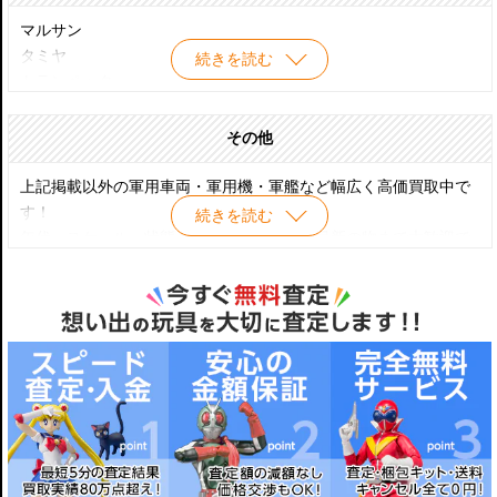
砲艦/通報艦/モニター艦/ブリッグ
練習機
フリゲート/コルベット/スループ
マルサン
連絡機
海防艦/護衛駆逐艦
タミヤ
続きを読む
攻撃ヘリコプター
ミサイル艇/魚雷艇
トランペッター
UCAV
水上機母艦
アオシマ
垂直離着陸機
潜水母艦
バンダイ
その他
COIN機
駆逐艦母艦
ニットー
雷撃機
潜水艦/潜水艇
エーダイ
上記掲載以外の軍用車両・軍用機・軍艦など幅広く高価買取中で
救難機
敷設艦/機雷敷設艦
ドラゴン
す！
続きを読む
患者輸送機
掃海艦/掃海艇
童友社
年代・スケール・状態も問わず昭和当時～最新の物まで大歓迎で
汎用輸送機
駆潜艇
グンゼ
す！！
哨戒艦艇
イタレリ
護衛艦
ハセガワ
揚陸艦/揚陸艇/揚陸指揮艦
エアフィックス
輸送艦/油槽艦
レベル
補給艦/給油艦/給兵艦/給糧艦
モノグラム
工作艦
潜水艦救難艦
海洋観測艦/測量艦
音響測定艦