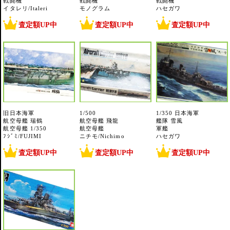
戦闘機
戦闘機
戦闘機
イタレリ/Italeri
モノグラム
ハセガワ
査定額UP中
査定額UP中
査定額UP中
旧日本海軍
1/500
1/350 日本海軍
航空母艦 瑞鶴
航空母艦 飛龍
艦隊 雪風
航空母艦 1/350
航空母艦
軍艦
ﾌｼﾞﾐ/FUJIMI
ニチモ/Nichimo
ハセガワ
査定額UP中
査定額UP中
査定額UP中