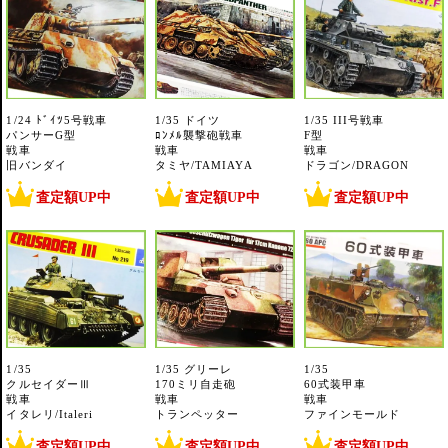
1/24 ﾄﾞｲﾂ5号戦車
1/35 ドイツ
1/35 III号戦車
パンサーG型
ﾛﾝﾒﾙ襲撃砲戦車
F型
戦車
戦車
戦車
旧バンダイ
タミヤ/TAMIAYA
ドラゴン/DRAGON
査定額UP中
査定額UP中
査定額UP中
1/35
1/35 グリーレ
1/35
クルセイダーⅢ
170ミリ自走砲
60式装甲車
戦車
戦車
戦車
イタレリ/Italeri
トランペッター
ファインモールド
査定額UP中
査定額UP中
査定額UP中