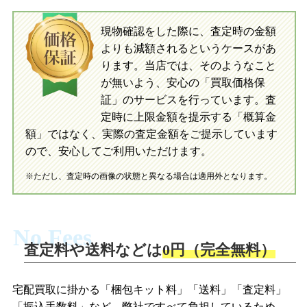
入金完了
現物確認をした際に、査定時の金額
当店に査定したおもちゃがご到着後、ご
よりも減額されるというケースがあ
指定の口座に即日入金可能です。
当店に査定したおもちゃがご到着後、ご
指定の口座に即日入金可能です。
ります。当店では、そのようなこと
が無いよう、安心の「買取価格保
証」のサービスを行っています。査
初めての方へ
買取の流れ
写真の撮影方法
定時に上限金額を提示する「概算金
初めての方へ
LINE査定の流れ
写真の撮影方法
額」ではなく、実際の査定金額をご提示しています
ので、安心してご利用いただけます。
※ただし、査定時の画像の状態と異なる場合は適用外となります。
No Fees
査定料や送料などは
0円（完全無料）
宅配買取に掛かる「梱包キット料」「送料」「査定料」
「振込手数料」など、弊社ですべて負担しているため、