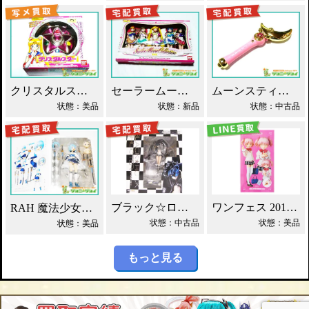
クリスタルスター セーラームーン 銀水晶 買取！
セーラームーン コレクションデラックス 買取！
ムーンスティック 美少女戦士セーラームーン 買取！
状態：美品
状態：新品
状態：中古品
ブラック☆ロックシューター ロックカノン 買取！
ワンフェス 2014 RAH まどか☆マギカ 買取！
RAH 魔法少女まどか☆マギカ 美樹さやか 買取！
状態：中古品
状態：美品
状態：美品
もっと見る