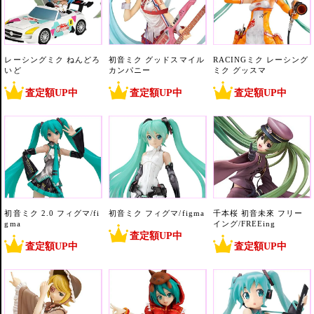
レーシングミク ねんどろ
初音ミク グッドスマイル
RACINGミク レーシング
いど
カンパニー
ミク グッスマ
査定額UP中
査定額UP中
査定額UP中
初音ミク 2.0 フィグマ/fi
初音ミク フィグマ/figma
千本桜 初音未來 フリー
gma
イング/FREEing
査定額UP中
査定額UP中
査定額UP中