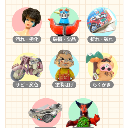
汚れ・劣化
破損・欠品
折れ・破れ
サビ・変色
塗装はげ
らくがき