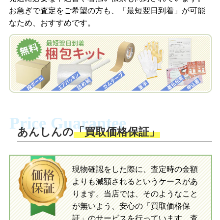
梱包キットをLINEで申し込み
お急ぎで査定をご希望の方も、「最短翌日到着」が可能
査定結果をメールで確認し、梱包キット
なため、おすすめです。
を申し込みます。梱包キットは送料無料
査定結果をLINEで確認し、梱包キットを
でお届けします。
申し込みます。梱包キットは送料無料で
お届けします。
自宅でおもちゃを発送・梱包
自宅でおもちゃを発送・梱包
梱包キットに同封する発送ガイドの手順
に沿い、査定するおもちゃを梱包してく
梱包キットに同封する発送ガイドの手順
ださい。お電話にて集荷依頼を行い発
に沿い、査定するおもちゃを梱包してく
Price Guarantee
送。当店へ無料で発送いただけます。
ださい。お電話にて集荷依頼を行い発
送。当店へ無料で発送いただけます。
あんしんの
「買取価格保証」
入金完了
入金完了
現物確認をした際に、査定時の金額
当店に査定したおもちゃがご到着後、ご
よりも減額されるというケースがあ
指定の口座に即日入金可能です。
当店に査定したおもちゃがご到着後、ご
指定の口座に即日入金可能です。
ります。当店では、そのようなこと
が無いよう、安心の「買取価格保
証」のサービスを行っています。査