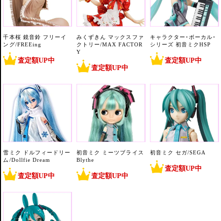
千本桜 鏡音鈴 フリーイ
みくずきん マックスファ
キャラクター･ボーカル･
ング/FREEing
クトリー/MAX FACTOR
シリーズ 初音ミクHSP
Y
査定額UP中
査定額UP中
査定額UP中
雪ミク ドルフィードリー
初音ミク ミーツブライス
初音ミク セガ/SEGA
ム/Dollfie Dream
Blythe
査定額UP中
査定額UP中
査定額UP中