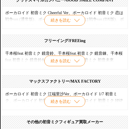
グッドスマイルカンパニー/GOOD SMILE COMPANY
ねんどろいど 212 週間はじめての初音ミク AmazonVer.
ねんどろいど 239 レーシングミク2012Ver.
ボーカロイド 初音ミク Cheerful Ver、ボーカロイド 初音ミク 恋は
ねんどろいど 261 初音ミク浴衣ver.
戦争ver.(通常版)、ボーカロイド 初音ミク 恋は戦争ver.(DX版)、ボ
続きを読む
ねんどろいど 274 桜ミク
ーカロイド 初音ミク 深海少女ver.、ボーカロイド 初音ミク Tell
ねんどろいど 299 ミクダヨー
your world Ver、ボーカロイド レーシングミク 2010ver、ボーカロ
ねんどろいど 300 初音ミク 2.0
イド レーシングミク 2012ver、ボーカロイド レーシングミク
フリーイング/FREEing
ねんどろいど 326 レーシングミク2013ver.
2013ver、ボーカロイド レーシングミク 2014ver、ボーカロイド 初
ねんどろいど 333 初音ミク 浴衣Ver. 夏椿
音ミク ワールドイズマイン ブラウン、ボーカロイド 初音ミク ワ
千本桜feat.初音ミク 鏡音鈴、千本桜feat.初音ミク 鏡音錬、千本桜
ねんどろいど 381a初音ミク セーラー服
ールドイズマイン ナチュラル、ボーカロイド 初音ミク ミクダヨ
feat.初音ミク 鏡音鈴&鏡音錬、千本桜feat.初音ミク 初音未來
続きを読む
ねんどろいど 480 初音ミク 千本桜Ver.
ー 1/8
ねんどろいど 500 桜ミク Bloomed in Japan
ねんどろいど 539 初音ミク 中秋明月Ver.
マックスファクトリー/MAX FACTORY
ねんどろいど 雪ミク いちご白無垢Ver.
ねんどろいどぷち 初音ミク セレクション
ボーカロイド 初音ミク 江端里沙Ver、ボーカロイド 1/7 初音ミ
ファミリーマート グッスマくじ 2012 A賞 ねんどろいどぷらす じ
ク、ボーカロイド 初音ミク Append、ボーカロイド 初音ミク HSP
続きを読む
ゃんぼ初音ミク
ver、ボーカロイド 初音ミク Tony ver、ボーカロイド 初音ミク
ファミリーマート グッスマくじ 2012 B賞 初音ミク サンタVer.
VN02mix、ボーカロイド みくずきん、ボーカロイド 巡音ルカ
ファミリーマート グッスマくじ 2012 C賞 アペンドセット
Tony ver、ボーカロイド 鏡音リン 炉心融解
その他の初音ミクフィギュア買取メーカー
ファミリーマート Happyくじ 2012 A賞 初音ミク FamilyMart Ver.