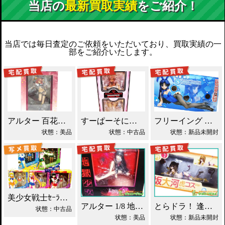
当店の
最新買取実績
をご紹介！
当店では毎日査定のご依頼をいただいており、買取実績の一
部をご紹介いたします。
アルター 百花繚乱 千姫 買取！
すーぱーそに子 バニーVer.買取！
フリーイング 朝倉涼子 バニーVer. 買取！
状態：美品
状態：中古品
状態：新品未開封
美少女戦士ｾｰﾗｰﾑｰﾝ 5体ｾｯﾄ/S.H買取！
アルター 1/8 地獄少女 閻魔あい 買取！
とらドラ！ 逢坂 大河 虎コス Ver.買取！
状態：中古品
状態：美品
状態：新品未開封