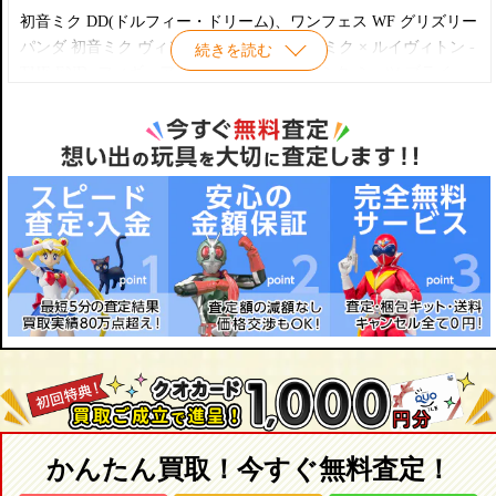
1/8 スケールフィギュア
初音ミク DD(ドルフィー・ドリーム)、ワンフェス WF グリズリー
ファミリーマート Happyくじ 2012 B賞 ねんどろいど 初音ミク 251
パンダ 初音ミク ヴィンテージドレス、初音ミク × ルイヴィトン -
続きを読む
FamilyMart Ver.
THE END- フィギュア、ネオブライス 初音ミク ミーツ ブライ
ファミリーマート Happyくじ 2013 A賞 初音ミク 339a 水着ver.＆
ス、初音ミク -Project DIVA-F 1/6 RAH、ボークス モエコレPLUS
Family Mart 2013 ver.
1/6 初音ミク、1/6 T's system 初音ミク ロミオとシンデレラVer. ガ
ファミリーマート Happyくじ 3013 ラストワン賞 339b 初音ミク 水
レキ、トレフェス 1/6 初音 ミク Project DIVA Works札幌、ホビー
着 他
ジャパン限定 超合金 初音ミク HJ など幅広く買取対応しており
ます。
かんたん買取！今すぐ無料査定！