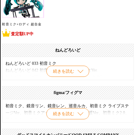
初音ミク×ロディ 超合金
査定額UP中
ねんどろいど
ねんどろいど 033 初音ミク
ねんどろいど 042 初音ミク はちゅねフェイスVer.
続きを読む
ねんどろいど 075 レーシングミク2009 初音ミク RQ ver.
ねんどろいど 097 雪ミク
ねんどろいど 109b レーシングミク2010ver.リターンズ
figma/フィグマ
ねんどろいど 129 初音ミク アブソリュートHMO エディション
ねんどろいど 150 雪ミク たのしい雪あそび・エディション
初音ミク、鏡音リン、鏡音レン、巡音ルカ、初音ミク ライブステ
ねんどろいど 170 初音ミク 応援Ver.
ージVer、初音ミクアペンドVer、初音ミク応援Ver、初音ミク2.0、
続きを読む
ねんどろいど 172 レーシングミク2011Ver.
雪ミク Snow Bell ver、ワンホビライブセット、レーシングミク
ねんどろいど 194 初音ミク アペンド
2011 ver、レーシングミク 2012 ver、レーシングミク 2013 ver、レ
ねんどろいど 207 雪ミク ふわふわコート＋修正パーツ
ーシングミク 2014 ver、レーシングミク 2015 ver