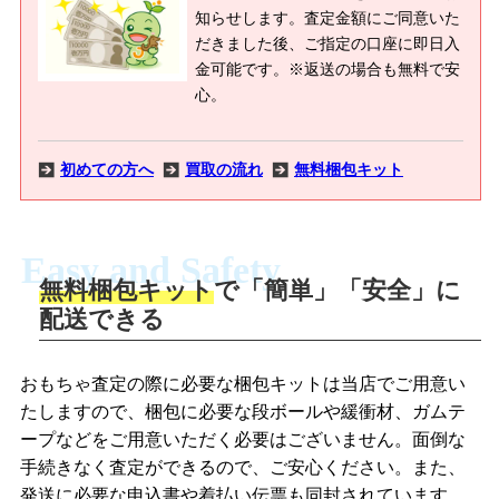
知らせします。査定金額にご同意いた
だきました後、ご指定の口座に即日入
金可能です。※返送の場合も無料で安
心。
初めての方へ
買取の流れ
無料梱包キット
Easy and Safety
無料梱包キット
で「簡単」「安全」に
商品撮影
配送できる
LINEの友だち追加・査定画像を送信
商品を撮影して、査定フォームから画像
「ジョニージョイLINE査定」を友だちに
おもちゃ査定の際に必要な梱包キットは当店でご用意い
を送信します。
追加し、スマートフォンなどのカメラで
たしますので、梱包に必要な段ボールや緩衝材、ガムテ
撮影したおもちゃの写真をトーク中に送
ープなどをご用意いただく必要はございません。面倒な
信します。
手続きなく査定ができるので、ご安心ください。また、
梱包キットをメールで申し込み
発送に必要な申込書や着払い伝票も同封されています。