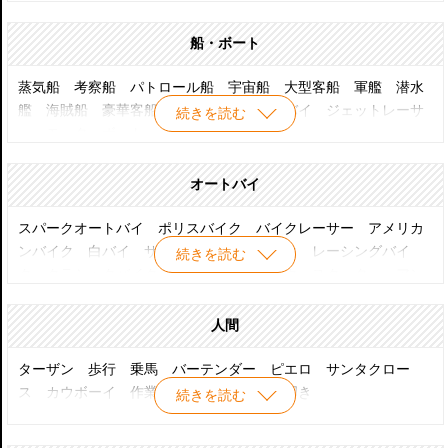
使 てんとう虫の歌 ひよ子ちゃん ガッチャマン ファイヤーマ
ン マジンガーＺ レッドバロン 時空戦士スピルバン ダッコ
船・ボート
ちゃん バットマン ジャンボーグＡ タイガーマスク アクマ
イザー3 ザンボット3 ドラゴンボール アンドロ超戦士 キャ
蒸気船 考察船 パトロール船 宇宙船 大型客船 軍艦 潜水
プテンスカーレット じゃじゃまる ダイアポロン あらいぐま
艦 海賊船 豪華客船 客船 水上オートバイ ジェットレーサ
続きを読む
ラスカル アルプスの少女ハイジドナルドダック ミッキーマウ
ー モーターボート
ス アイス売り サンタクロース カーボーイ ピエロ 動物
オートバイ
スパークオートバイ ポリスバイク バイクレーサー アメリカ
ンバイク 白バイ サイドカー 旧車バイク レーシングバイ
続きを読む
ク クラシックバイク インディアンバイク スクーター アン
ティークバイク オールドバイク 曲芸バイク モーターサイク
ルバイク キャラクターバイク
人間
ターザン 歩行 乗馬 バーテンダー ピエロ サンタクロー
ス カウボーイ 作業員 サーカス 太鼓叩き
続きを読む