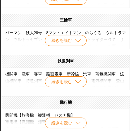
ン ウルトラマンレオ ウルトラマンA/エース ゴジラ ガイガ
ン MAT隊員 仮面ライダー 仮面ライダーV3 遊星仮面 バッ
トマン リボンの騎士 エイトマン/8マン 0戦はやと ペコちゃ
三輪車
ん オバケのQ太郎 ボルテスV 宇宙エース タイガーマスク
ビッグX パーマン メカンダーロボ ケロヨン 超人バロム1
パーマン 鉄人28号 8マン・エイトマン のらくろ ウルトラマ
ミラーマン マジンガーZ グレートマジンガー 勇者ライディー
ン ウルトラセブン ウルトラマンタロウ トライダーＧ７ サ
続きを読む
ン ゲッターロボ ゲッター1 超電磁ロボ コンバトラーV 大空
イボットロボッチ 仮面ライダー 仮面ライダーＶ３ 仮面ライ
魔竜ガイキング 惑星ロボ ダンガードA 超電磁マシーン ボルテ
ダーＸ 黄金バット 木馬座 ケロヨン アラビアンナイト シンド
スV ジェッターマルス UFOロボ グレンダイザー ゲッター
バットの冒険 樫の木モック 飛べ！孫悟空 月光仮面 シルバ
鉄道列車
ロボ G ドラゴン キョーダイン スカイゼル キョーダイン グラ
ー仮面 超人バロム1 ドクター スランプ ガッちゃん ロボコ
ンゼル スーパーロボット マッハバロン アクマイザー3 ザビ
ン ロボットはっちゃん ビッグX オバケのQ太郎 Q太郎 Ｐ子
機関車 電車 客車 路面電車 新幹線 汽車 蒸気機関車 鉱
タン 電人ザボーガー 科学忍者隊 ガッチャマン 合身戦隊 メカ
ちゃん シルバー仮面 ケロヨン 鉄腕アトム 高速エスパー
山機関車 特急列車 急行列車 地下鉄電車 電気機関車 登山
続きを読む
ンダーロボ UFO戦士 ダイアポロン ミラーマン デンジマン
ゲッターロボ ゲッター1 ゲッターロボ ゲッター2 ゲッター
電車 クラシック機関車 エクスプレス汽車 アニマル機関車
鋼鉄ジーグ 大鉄人17 キャプテンウルトラ 怪獣ブースカ バ
ロボＧ ゲッタードラゴン 人造人間キカイダー ミラーマン
国鉄電車 ゼンマイ電車
ラゴン ジラース ロビン すーぱーくん シルバー仮面 おそ
レインボーマン エマちゃん おそ松くん ペコちゃん スペー
飛行機
松くん 魔神ガロン スーパージェッター 狼少年 ターザン
スボーイ スペクトルマン スパイダーマン 鉄腕アトム 鋼鉄
ジーグ ゴレンジャー 忍者ハットリ君 荒野の少年イサム
民間機【旅客機 観測機 セスナ機】
UFOロボ グレンダイザー 宇宙の騎士テッカマン ポパイ ライ
軍用機【戦闘機 爆撃機】
続きを読む
ディーン Ｘボンバー 変身忍者 嵐 快傑ライオン丸 マグマ大
水上飛行機 ヘリコプター プロペラ機 ジェット機 宇宙船