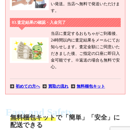
い発送。当店へ無料で発送いただけま
す。
査定結果の確認・入金完了
当店に査定するおもちゃがご到着後、
24時間以内に査定結果をメールにてお
知らせします。査定金額にご同意いた
だきました後、ご指定の口座に即日入
金可能です。※返送の場合も無料で安
心。
初めての方へ
買取の流れ
無料梱包キット
Easy and Safety
無料梱包キット
で「簡単」「安全」に
商品撮影
配送できる
LINEの友だち追加・査定画像を送信