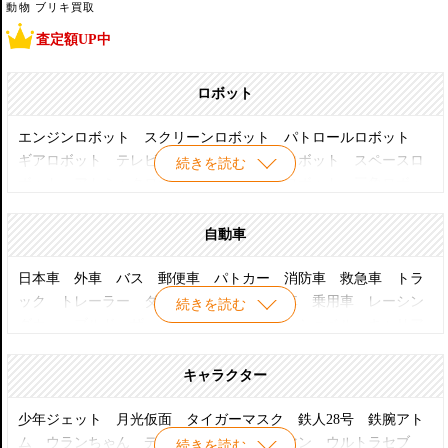
動物 ブリキ買取
査定額UP中
ロボット
エンジンロボット スクリーンロボット パトロールロボット
ギアロボット テレビロボット ピストンロボット スペースロ
続きを読む
ボット アトミックロボット クリスタルロボット 三角ロボッ
ト テレホンロボット スクリーンロボット フォークリフトロ
ボット トーキングロボット スパークリングロボット スパー
自動車
キングロボット トレインロボット ホックロボット モダンロ
ボット レーダーロボット
日本車 外車 バス 郵便車 パトカー 消防車 救急車 トラ
ック トレーラー ダンプトラック 軍用車 乗用車 レーシン
続きを読む
グカー ブルドーザー クレーン車 パワーショベル キャリア
カー タンクローリー フォークリフト 蒸気トラクター
キャラクター
少年ジェット 月光仮面 タイガーマスク 鉄人28号 鉄腕アト
ム ウランちゃん ディズニー ウルトラマン ウルトラセブ
続きを読む