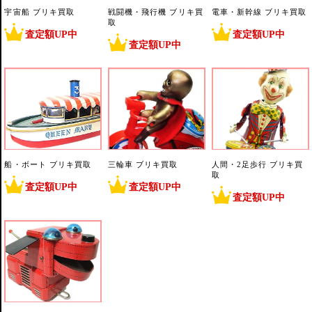
宇宙船 ブリキ買取
戦闘機・飛行機 ブリキ買
電車・新幹線 ブリキ買取
取
査定額UP中
査定額UP中
査定額UP中
船・ボート ブリキ買取
三輪車 ブリキ買取
人間・2足歩行 ブリキ買
取
査定額UP中
査定額UP中
査定額UP中