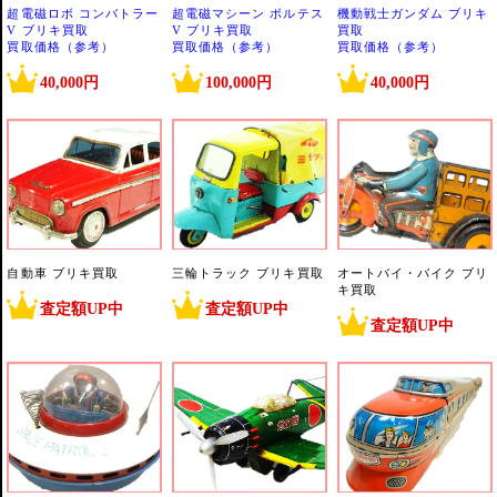
超電磁ロボ コンバトラー
超電磁マシーン ボルテス
機動戦士ガンダム ブリキ
V ブリキ買取
V ブリキ買取
買取
買取価格（参考）
買取価格（参考）
買取価格（参考）
40,000円
100,000円
40,000円
自動車 ブリキ買取
三輪トラック ブリキ買取
オートバイ・バイク ブリ
キ買取
査定額UP中
査定額UP中
査定額UP中