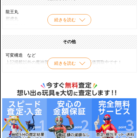
タカラ プラクション 魔神大集合 メタリックS・G天王丸
タカラ プラクション 魔神大集合 フルメタリック隠密忍神丸
龍王丸
タカラ プラクション 魔神大集合 00 龍神丸(創界山型)
邪虎丸
続きを読む
タカラ プラクション 魔神大集合 01 新星龍神丸
新星龍神丸
タカラ プラクション 魔神大集合 02 新星戦神丸
夏鬼丸
タカラ プラクション 魔神大集合 03 サソリアンナイト
龍神丸&ヘルコプター
その他
タカラ プラクション 魔神大集合 04 夏鬼丸
戦神丸&バトルゴリラ1号
タカラ プラクション 魔神大集合 05 キングコマンダー
空神丸&セカンドガン
可変構造 など
タカラ プラクション 魔神大集合 06 新星空神丸
幻神丸&ゲッペルン
上記掲載以外の魔神英雄伝ワタルも幅広く高価買取中です！
続きを読む
タカラ プラクション 魔神大集合 07 忍神丸
ガッタイダー
年代・状態も問わず昭和当時～最新の物まで大歓迎です！！
タカラ プラクション 魔神大集合 08 シュテンカク
ドンゴロ&ブドーマスター
タカラ プラクション 魔神大集合 09 スターベイダー
キングヘラクロス&ファイヤーパック
タカラ プラクション 魔神大集合 10 新星龍神丸宇宙界型
ギーガン&ミュートロン
タカラ プラクション 魔神大集合 11 天王丸
龍王丸&ブルッキー
タカラ プラクション 魔神大集合 12 騎神丸
邪虎丸&ギッチラーゴ
タカラ プラクション 魔神大集合 13 黒龍角
コンボス&ヘルライガー
タカラ プラクション 魔神大集合 14 アストロジェッター
エレファントム&ハングリオン
タカラ プラクション 魔神大集合 15 炎神丸
タカラ プラクション 魔神大集合 16 龍星丸
タカラ プラクション 魔神大集合 17 ドルドラゴン