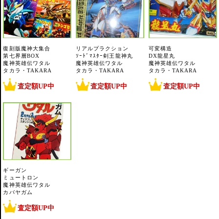
復刻版魔神大集合
リアルプラクション
可変構造
第七界層BOX
ｿｰﾄﾞﾏｽﾀｰ剣王龍神丸
DX龍星丸
魔神英雄伝ワタル
魔神英雄伝ワタル
魔神英雄伝ワタル
タカラ・TAKARA
タカラ・TAKARA
タカラ・TAKARA
査定額UP中
査定額UP中
査定額UP中
ギーガン
ミュートロン
魔神英雄伝ワタル
カバヤガム
査定額UP中