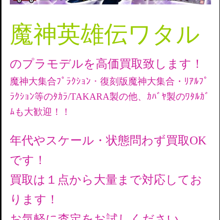
魔神英雄伝ワタル
のプラモデルを高価買取致します！
魔神大集合ﾌﾟﾗｸｼｮﾝ・復刻版魔神大集合・ﾘｱﾙﾌﾟ
ﾗｸｼｮﾝ等のﾀｶﾗ/TAKARA製の他、ｶﾊﾞﾔ製のﾜﾀﾙｶﾞ
ﾑも大歓迎！！
年代やスケール・状態問わず買取OK
です！
買取は１点から大量まで対応してお
ります！
お気軽に査定をお試しください。