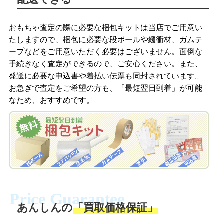
LINEの友だち追加・査定画像を送信
商品を撮影して、査定フォームから画像
「ジョニージョイLINE査定」を友だちに
おもちゃ査定の際に必要な梱包キットは当店でご用意い
を送信します。
追加し、スマートフォンなどのカメラで
たしますので、梱包に必要な段ボールや緩衝材、ガムテ
撮影したおもちゃの写真をトーク中に送
ープなどをご用意いただく必要はございません。面倒な
信します。
手続きなく査定ができるので、ご安心ください。また、
梱包キットをメールで申し込み
発送に必要な申込書や着払い伝票も同封されています。
梱包キットをLINEで申し込み
お急ぎで査定をご希望の方も、「最短翌日到着」が可能
査定結果をメールで確認し、梱包キット
なため、おすすめです。
を申し込みます。梱包キットは送料無料
査定結果をLINEで確認し、梱包キットを
でお届けします。
申し込みます。梱包キットは送料無料で
お届けします。
自宅でおもちゃを発送・梱包
自宅でおもちゃを発送・梱包
梱包キットに同封する発送ガイドの手順
に沿い、査定するおもちゃを梱包してく
梱包キットに同封する発送ガイドの手順
ださい。お電話にて集荷依頼を行い発
に沿い、査定するおもちゃを梱包してく
Price Guarantee
送。当店へ無料で発送いただけます。
ださい。お電話にて集荷依頼を行い発
送。当店へ無料で発送いただけます。
あんしんの
「買取価格保証」
入金完了