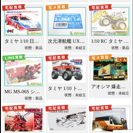
タミヤ 1/10 日産 300ZX IMSA・GTS ラジコン買取！
次元潜航艦 UX-01 レジンキット 1/350 宇宙戦艦ヤマト2199買取！
1/10 RC タミヤ ワイルドウイリー2 買取！
状態：新品
状態：未組立
状態：新品
アオシマ 爆走野郎渡り鳥 デコトラ買取！
タミヤ 1/10 トヨタ マウンテンライダー 買取！
MG MS-06S シャア専用ザク エクストラフィニッシュ買取！
状態：未組立
状態：未組立
状態：新品