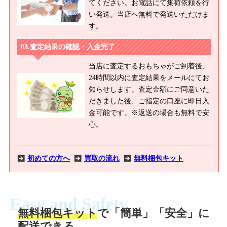
てください。お電話にて集荷依頼を行
い発送。当店へ無料で発送いただけま
す。
査定結果の確認・入金完了
当店に査定するおもちゃがご到着後、
24時間以内に査定結果をメールにてお
知らせします。査定金額にご同意いた
だきました後、ご指定の口座に即日入
金可能です。※返送の場合も無料で安
心。
初めての方へ
買取の流れ
無料梱包キット
Easy and Safety
無料梱包キット
で「簡単」「安全」に
商品撮影
配送できる