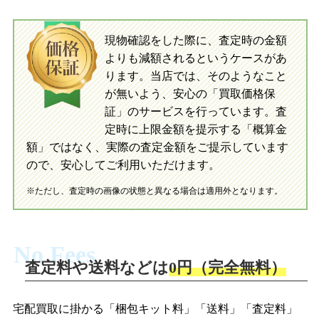
入金完了
現物確認をした際に、査定時の金額
当店に査定したおもちゃがご到着後、ご
よりも減額されるというケースがあ
指定の口座に即日入金可能です。
当店に査定したおもちゃがご到着後、ご
指定の口座に即日入金可能です。
ります。当店では、そのようなこと
が無いよう、安心の「買取価格保
証」のサービスを行っています。査
初めての方へ
買取の流れ
写真の撮影方法
定時に上限金額を提示する「概算金
初めての方へ
LINE査定の流れ
写真の撮影方法
額」ではなく、実際の査定金額をご提示しています
ので、安心してご利用いただけます。
※ただし、査定時の画像の状態と異なる場合は適用外となります。
No Fees
査定料や送料などは
0円（完全無料）
宅配買取に掛かる「梱包キット料」「送料」「査定料」