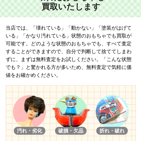
買取いたします
セシルザスカーフェイス/アーヴィン/ウィリアムズ/ウィリアムズ
(魔法少女リリカルなのは)
the Hatter/沖田総司/キャプテンセシル/久城一弥/イリン/荒夜 ドル
高町なのは
パ20ver./遠夜 ドルパ20ver./薪剛
フェイト・T・ハラオウン
当店では、「壊れている」「動かない」「塗装がはげて
(SD17男の子)
いる」「かなり汚れている」状態のおもちゃでも買取が
(マヴラヴ)
レイズナー The Shadow of Captain/レイズナーザスカーフェイス/レ
社霞
可能です。どのような状態のおもちゃでも、すべて査定
イズナー The Desire for Revenge/アラン the Lion/ウィリアムズ the
することができますので、自分で判断して捨ててしまわ
Darkness of Ensign/ウィリアムズ the young Ensign/橘四朗/光源氏/土
(FORTUNE ARTERIAL)
ずに、まずは無料査定をお試しください。「こんな状態
方歳三/SD17少年ボディ
千堂瑛里華・紅瀬桐華
でも？」と驚かれる方が多いため、無料査定で気軽に価
値をお確かめください。
(超昂天使エスカレイヤー)
(SDGr男の子)
超昂天使エスカレイヤー・ダイナマイト
上村稔/近衛竜也/伊達政宗/支倉常長/沖田総司/SDGr少年ボディ
(キングオブファーターズ)
(SDGOU)
不知火舞・ダイナマイト
椹木雪之丞
(放課後秋葉原ガールズ)
(京天使)
アキラ/アキラ2nd/マリコ先生/マリコ/マリコ 夏祭りVer./ナナミ
汚れ・劣化
破損・欠品
折れ・破れ
京天使白蓮 白雪/京天使白鳥 白雪/京天使桔梗