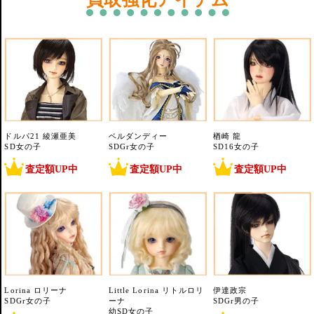
ドルパ21 綾瀬亜美
ベルダンディー
楢崎 龍
SD女の子
SDGr女の子
SD16女の子
査定額UP中
査定額UP中
査定額UP中
Lorina ロリーナ
Little Lorina リトルロリ
伊達政宗
SDGr女の子
ーナ
SDGr男の子
幼SD女の子