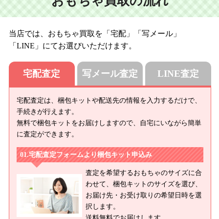
おもちゃ買取の流れ
八代 1st/八代 2nd/真霧 1st/真霧 2nd/真霧スウィートドリーム2nd/美
加/ウナ/霞/キラ/健/このみ/しずく/翔/つぐみ/のの/ひなた
当店では、おもちゃ買取を「宅配」「写メール」
(MSD)
「LINE」にてお選びいただけます。
ヒューイ 1st/ヒューイ 2nd/ヒューイ 3rd/シュルツ/たぁちゃん/トッ
ピ/トッピハウステンボスお散歩/なぎさ通園ver./ノエル/フィリス/
宅配査定
写メール査定
LINE査定
マーガレット/まなぶ通園ver./マリア/みぃちゃん/ミーミ/みどり通
園ver./みれ スタンダードフェア2010/ゆいスウィートドリーム/ユニ
1st･2nd/ゆうと スタンダートフェア2010/リリス/ロック
宅配査定は、梱包キットや配送先の情報を入力するだけで、
手続きが行えます。
無料で梱包キットをお届けしますので、自宅にいながら簡単
に査定ができます。
宅配査定フォームより梱包キット申込み
査定を希望するおもちゃのサイズに合
わせて、梱包キットのサイズを選び、
お届け先・お受け取りの希望日時を選
択します。
送料無料でお届けします。