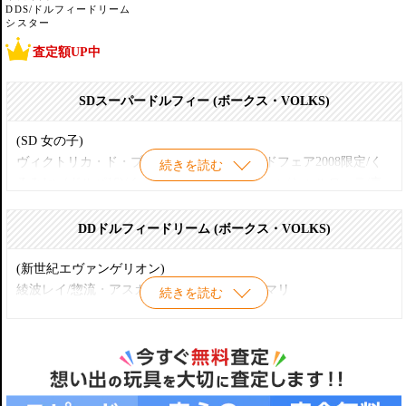
DDS/ドルフィードリーム
シスター
査定額UP中
SDスーパードルフィー (ボークス・VOLKS)
(SD 女の子)
ヴィクトリカ・ド・ブロワ/キラ スタンダードフェア2008限定/く
続きを読む
るみ1st（ドルパ16)/くるみ2nd(ドルパ20)/サシャ/シャルロッテ/真
紅/翠星石/蒼星石/福沢祐巳/マーシャ/みるく/リーゼロッテ/リズ/リ
ズおでかけver．/ちょびっツ ちぃ チロル制服ver./たえ Sweet
DDドルフィードリーム (ボークス・VOLKS)
Dream/ナナ Sweet Dream ドルパ22/ルナ/レディシルビー/すわりっ
こボディ
(新世紀エヴァンゲリオン)
綾波レイ/惣流・アスカ・ラングレー/真希波マリ
続きを読む
(SD13女の子)
小笠原祥子/シンディ/シンディ 2/エマ/クリスタル/水銀燈
(水夏)
白河さやか(私服・二人でサンタ)
(SD16女の子)
アメリア/綾瀬亜美 1st 亜美のお部屋着セット付/綾瀬亜美 東京
(To Heart2)