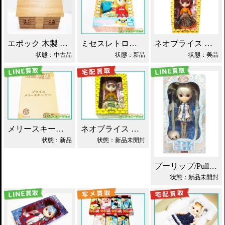
エポック 木製 丸太小屋 シルバニアファミリー 買取！
ネオブライス あちゃちゅむずきん 買取！
ミセスレトロママ ネオブライス Blythe買取！
状態：中古品
状態：美品
状態：新品
メリースキーヤー ネオブライス タカラ買取！
ネオブライス あちゃちゅむずきん Blythe 人形 買取！
状態：新品
状態：新品未開封
プーリップ/Pullip 雪ミク 初音ミク 買取
状態：新品未開封