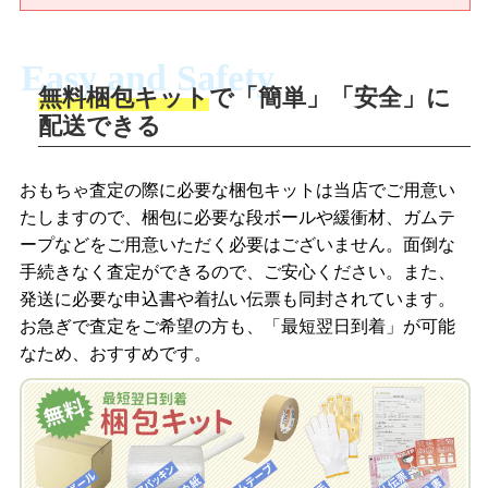
Easy and Safety
無料梱包キット
で「簡単」「安全」に
商品撮影
配送できる
LINEの友だち追加・査定画像を送信
商品を撮影して、査定フォームから画像
「ジョニージョイLINE査定」を友だちに
おもちゃ査定の際に必要な梱包キットは当店でご用意い
を送信します。
追加し、スマートフォンなどのカメラで
たしますので、梱包に必要な段ボールや緩衝材、ガムテ
撮影したおもちゃの写真をトーク中に送
ープなどをご用意いただく必要はございません。面倒な
信します。
手続きなく査定ができるので、ご安心ください。また、
梱包キットをメールで申し込み
発送に必要な申込書や着払い伝票も同封されています。
梱包キットをLINEで申し込み
お急ぎで査定をご希望の方も、「最短翌日到着」が可能
査定結果をメールで確認し、梱包キット
なため、おすすめです。
を申し込みます。梱包キットは送料無料
査定結果をLINEで確認し、梱包キットを
でお届けします。
申し込みます。梱包キットは送料無料で
お届けします。
自宅でおもちゃを発送・梱包
自宅でおもちゃを発送・梱包