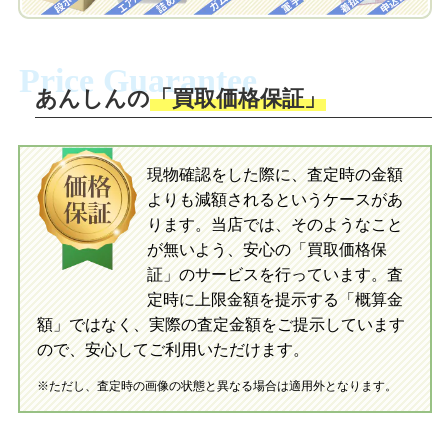
梱包キットに同封する発送ガイドの手順
に沿い、査定するおもちゃを梱包してく
梱包キットに同封する発送ガイドの手順
ださい。お電話にて集荷依頼を行い発
に沿い、査定するおもちゃを梱包してく
Price Guarantee
送。当店へ無料で発送いただけます。
ださい。お電話にて集荷依頼を行い発
送。当店へ無料で発送いただけます。
あんしんの
「買取価格保証」
入金完了
入金完了
現物確認をした際に、査定時の金額
当店に査定したおもちゃがご到着後、ご
よりも減額されるというケースがあ
指定の口座に即日入金可能です。
当店に査定したおもちゃがご到着後、ご
指定の口座に即日入金可能です。
ります。当店では、そのようなこと
が無いよう、安心の「買取価格保
証」のサービスを行っています。査
初めての方へ
買取の流れ
写真の撮影方法
定時に上限金額を提示する「概算金
初めての方へ
LINE査定の流れ
写真の撮影方法
額」ではなく、実際の査定金額をご提示しています
ので、安心してご利用いただけます。
※ただし、査定時の画像の状態と異なる場合は適用外となります。