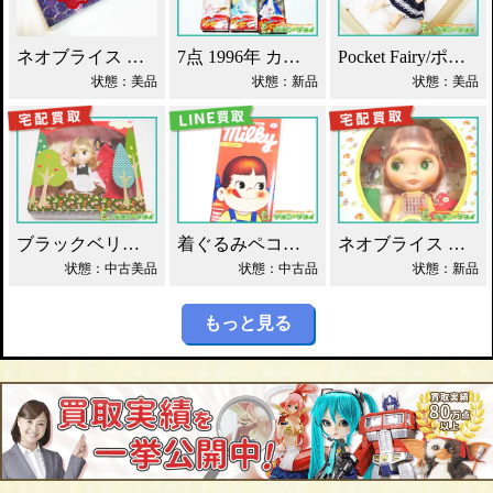
ネオブライス エヴァンゲリオン 綾波レイ 買取！
7点 1996年 カレンダーガール ジェニー人形 買取！
Pocket Fairy/ポケットフェアリー PF ドール買取！
状態：美品
状態：新品
状態：美品
ブラックベリーブッシュ ネオブライス Blythe買取！
着ぐるみペコちゃん ベアブリック 400% 買取！
ネオブライス グルーヴィーグルーヴ タカラ買取！
状態：中古美品
状態：中古品
状態：新品
もっと見る