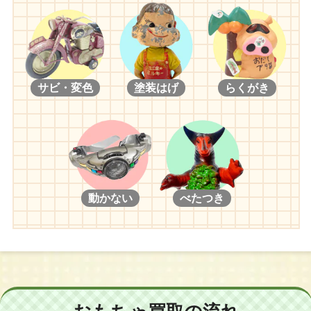
(アイドルマスター)
(精霊)
天海春香/星井美希/如月千早/萩原雪歩
夕霧/榊 2008 開設4周年/夕霧 天使降臨2010・秋
(アイドルマスターシンデレラガールズ)
(幼SD)
渋谷凛/神崎蘭子/島村卯月/本田未央
ピッコロ/ピッコロ クラウンドホワイトキング/ホワイトラビット/
サビ・変色
塗装はげ
らくがき
ホワイトラビット スウィートドリーム/アユム､ア プリティーエッ
【MDD ミニ ドルフィードリーム】
グ/キラ幼SD/キラ幼SDオリジンボディ/空太 1st/2nd/くん幼SD/くん
ラトゥーニ・スゥボータ/大空寺あゆ/玉野まゆ/アル・アジフ/エセ
幼SDオリジンボディ/アン/エディ/かける/コリン/サラ幼SDシン/シ
ルドレーダ/イリヤ/ルイズ/柚原このみ/右代宮真里亞
ン ドルパ20/翔幼SD/鈴菜 1st/2nd/ちか/千夏 1st/2nd/ナナスウィート
ドリーム幼SDオリジンボディ/ナナ幼SD/のの幼SDオリジンボデ
ィ/雛苺&くんくん/梵天丸/ミミ幼SDオリジンボディ/めぐ幼SD/め
ぐとこまめ 京都へおいでやす/愛姫/リン/リン ドルパ20/レミ/蓮花
動かない
べたつき
丸 1st/2nd/リトルアリス/リトルロリーナ/リリィ/凌幼SD 感謝祭/凌
幼SD HTドルパ大阪5
(SDC)
ヘンゼル/ルネ/クルト/グレーテル/竜
(幼天使)