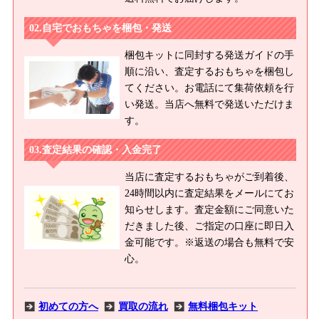
自宅でおもちゃを梱包・発送
梱包キットに同封する発送ガイドの手
順に沿い、査定するおもちゃを梱包し
てください。お電話にて集荷依頼を行
い発送。当店へ無料で発送いただけま
す。
査定結果の確認・入金完了
当店に査定するおもちゃがご到着後、
24時間以内に査定結果をメールにてお
知らせします。査定金額にご同意いた
だきました後、ご指定の口座に即日入
金可能です。※返送の場合も無料で安
心。
初めての方へ
買取の流れ
無料梱包キット