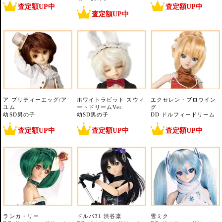
査定額UP中
査定額UP中
査定額UP中
ア プリティーエッグ/ア
ホワイトラビット スウィ
エクセレン・ブロウイン
ユム
ートドリームVer.
グ
幼SD男の子
幼SD男の子
DD ドルフィードリーム
査定額UP中
査定額UP中
査定額UP中
ランカ・リー
ドルパ31 渋谷凛
雪ミク