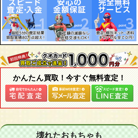
11AWver. 限定/アイリス/オリビア・モーガン/キラ/Queen of the
向坂環/小牧愛佳/久寿川ささら・ダイナマイト
Hearts/ダリア/パール 2008/パール 2009/ヨハナ/女の子ボディ(ノー
マル脚・ヒール脚付)
(涼宮ハルヒの憂鬱)
涼宮ハルヒ/長門有希/朝比奈みくる
(SDGr女の子)
アリス/橘純 ドルパ会場限定セット/橘純/のの 恋するSweet Dream
(フェイト/Fate)
ver./のの 冬のあったか笑顔ver./ロリーナ/女の子ボディ ノーマル
セイバー/セイバーオルタ/遠坂凛/間桐桜
肌・ホワイト肌
(一騎当千)
(SDGr夢天使)
関羽雲長/呂蒙子明
ウナ Cool Kyoto 2012/SDGr夢天使ボディ/SDGr夢天使オリジンボデ
かんたん買取！今すぐ無料査定！
ィ
(けいおん！)
平沢唯/秋山澪
(SDGr.女の子)
SDGr.女の子ボディ（ノーマル肌・ホワイト肌)
(天元突破グレンラガン)
ニア/ヨーコ・ダイナマイト
(SD男の子)
ミシェル/ミシェル 夏の夜の幻ver./牛若丸
(クイーンズブレイド)
冥土へ誘うもの アイリ
壊れたおもちゃも
(SD13男の子)