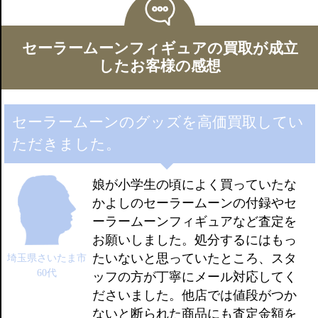
(セーラームーンSuperS)
つくんです、セーラームーン BABY-G G-SHOCK、セーラームーン
カレイドムーンスコープ、クリスタルチェンジロッド、クリスタ
指示ボールペン、セーラームーン ぬいぐるみ、セーラームーン な
ルカリヨン、スターパワースティック、スタリオンレーヴ、ハー
りきりグッズ など
セーラームーンフィギュアの買取が成立
トフルハーモニー、クライシスムーンコンパクト、ちびムーンコ
したお客様の感想
ンパクト
(セーラースターズ)
ホーリームーンカリス、セーラースターエール、セーラーチェン
セーラームーンのグッズを高価買取してい
ジスター、エターナルティアル、エターナルムーンアーティク
ただきました。
ル、スーパーエターナルティアル、ムーンパワーティアル、ラッ
キーリングオーブ
娘が小学生の頃によく買っていたな
・海外版や再販品も買取中です！
かよしのセーラームーンの付録やセ
ーラームーンフィギュアなど査定を
お願いしました。処分するにはもっ
たいないと思っていたところ、スタ
埼玉県さいたま市
60代
ッフの方が丁寧にメール対応してく
ださいました。他店では値段がつか
ないと断られた商品にも査定金額を