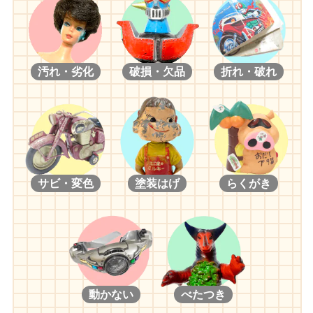
汚れ・劣化
破損・欠品
折れ・破れ
サビ・変色
塗装はげ
らくがき
動かない
べたつき