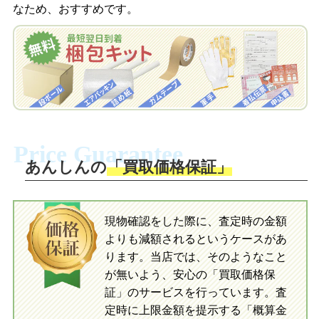
なため、おすすめです。
を申し込みます。梱包キットは送料無料
査定結果をLINEで確認し、梱包キットを
でお届けします。
申し込みます。梱包キットは送料無料で
お届けします。
自宅でおもちゃを発送・梱包
自宅でおもちゃを発送・梱包
梱包キットに同封する発送ガイドの手順
に沿い、査定するおもちゃを梱包してく
梱包キットに同封する発送ガイドの手順
ださい。お電話にて集荷依頼を行い発
に沿い、査定するおもちゃを梱包してく
Price Guarantee
送。当店へ無料で発送いただけます。
ださい。お電話にて集荷依頼を行い発
送。当店へ無料で発送いただけます。
あんしんの
「買取価格保証」
入金完了
入金完了
現物確認をした際に、査定時の金額
当店に査定したおもちゃがご到着後、ご
よりも減額されるというケースがあ
指定の口座に即日入金可能です。
当店に査定したおもちゃがご到着後、ご
指定の口座に即日入金可能です。
ります。当店では、そのようなこと
が無いよう、安心の「買取価格保
証」のサービスを行っています。査
初めての方へ
買取の流れ
写真の撮影方法
定時に上限金額を提示する「概算金