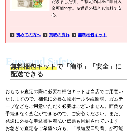
だきました後、ご指定の口座に即日入
金可能です。※返送の場合も無料で安
心。
初めての方へ
買取の流れ
無料梱包キット
Easy and Safety
無料梱包キット
で「簡単」「安全」に
商品撮影
配送できる
LINEの友だち追加・査定画像を送信
商品を撮影して、査定フォームから画像
「ジョニージョイLINE査定」を友だちに
おもちゃ査定の際に必要な梱包キットは当店でご用意い
を送信します。
追加し、スマートフォンなどのカメラで
たしますので、梱包に必要な段ボールや緩衝材、ガムテ
撮影したおもちゃの写真をトーク中に送
ープなどをご用意いただく必要はございません。面倒な
信します。
手続きなく査定ができるので、ご安心ください。また、
梱包キットをメールで申し込み
発送に必要な申込書や着払い伝票も同封されています。
梱包キットをLINEで申し込み
お急ぎで査定をご希望の方も、「最短翌日到着」が可能
査定結果をメールで確認し、梱包キット