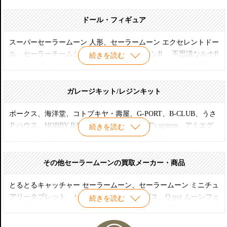
ス、ブルー おしゃれなネイルグロス、レッド おしゃれなネイルグ
ロス、美少女戦士な通信機、美少女戦士なペンセット
ドール・フィギュア
(セーラームーンR)
スーパーセーラームーン 人形、セーラームーン エクセレントドー
クリスタルスター、キューティームーンロッド、銀水晶ペンダン
ル、セーラーチームシリーズ、セーラームーンR 不思議なルナP
続きを読む
ト、時空のカギ、美少女戦士な変身スティック(レッド＆ブル
ボール、ガシャポン10周年記念 スーパーセーラームーン 抽プレ、
ー)、美少女戦士な変身スティック(イエロー＆グリーン)、
セーラームーンSS いつもなかよしスーパーちびムーン、セーラー
ムーンコレクションＤＸ、キューティーモデルセーラームーン
ガレージキット/レジンキット
(セーラームーンS)
（ジュピター）、月の国のドレス・美少女戦士なパーティードレ
ピンクムーンスティック、ハートフルハーモニー、プリズムハー
ス、セーラームーンSupers アマゾネスカルテット、セーラームー
ボークス、海洋堂、コトブキヤ・壽屋、G-PORT、B-CLUB、うさ
トコンパクト、コズミックハートコンパクト、レインボームーン
ンミニコレクション、セーラームーンＳ スーパーセーラームー
Ｐハウス、HOBBY BASE 烈風、T's Works、T's system、アミエグ
続きを読む
カリス、スパイラルハートムーンロッド、ツインリップロッド、
ン、セーラームーン ドリームポケットシリーズ、美少女戦士セー
ラン、りゅんりゅん亭、鴨棒、うさこの部屋 など
変身リップロッドウラヌス、変身リップロッドネプチューン 、変
ラームーンR ネオクイーンセレニティ、セーラームーンSS ときめ
身リップロッドプルート、セーラータリスマンスペースソード、
きペガサス、スキスキ・月野うさぎちゃん、スキスキ・水野亜美
その他セーラームーンの買取メーカー・商品
セーラータリスマンディープアクアミラ、セーラータリスマンク
ちゃん、スキスキ・火野レイちゃん、スキスキ・愛野美奈子ちゃ
ロヌスオーヴ、不思議なルナPボール、美少女戦士な変身(スティ
ん、スキスキ・木野まことちゃん、S.H.Figuarts/S.H.フィギュアー
とるとるキャッチャー セーラームーン、セーラームーン ミニチュ
ックレッド＆ブルー)、美少女戦士な変身(スティックイエロー＆
ツ、Figuarts ZERO/フィギュアーツZERO、メガハウス
アリータブレット、セーラームーンカードダス、Q-pot ムーンフェ
続きを読む
グリーン)
イズの懐中時計ネックレス、セーラームーン 原画集、一番くじ ダ
ブルチャンス、プーリップ セーラームーン、セーラームーン くっ