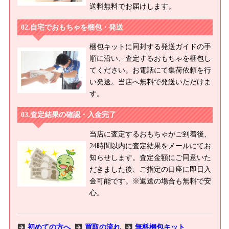
送料無料でお届けします。
自宅でおもちゃを梱包・発送
梱包キットに同封する発送ガイドの手
順に沿い、査定するおもちゃを梱包し
てください。お電話にて集荷依頼を行
い発送。当店へ無料で発送いただけま
す。
査定結果の確認・入金完了
当店に査定するおもちゃがご到着後、
24時間以内に査定結果をメールにてお
知らせします。査定金額にご同意いた
だきました後、ご指定の口座に即日入
金可能です。※返送の場合も無料で安
心。
初めての方へ
買取の流れ
無料梱包キット