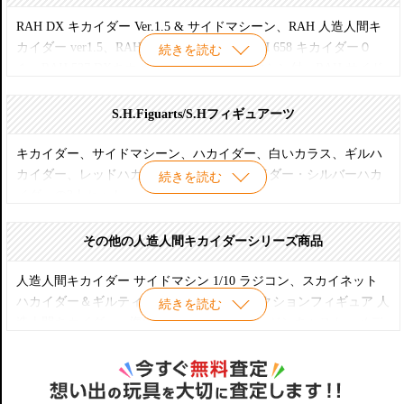
キカイダー、ビジンダー、キカイダー00、
RAH DX キカイダー Ver.1.5 & サイドマシーン、RAH 人造人間キ
【S.I.C. LIMITED】
カイダー ver1.5、RAH 284 ハカイダー、RAH 658 キカイダー０
続きを読む
ブルーハカイダー、レッドハカイダー、シルバーハカイダー、キ
１、RAH 537 DXキカイダーVer.1.5 サイドマシン付、RAH サイド
カイダー00、ビジンダー、ハカイダー、キカイダー01、キカイダ
マシーン 海外版、RAH ジロー、RAH サブロー、RAH プロフェッ
ー&サイドマシーン、ハカイダー&バイク など
サー ギル、RAH 270 人造人間キカイダー、RAH 220 ハカイダー四
S.H.Figuarts/S.Hフィギュアーツ
人衆、RAH ビジンダー、RAH450 キカイダー ハカイダー
キカイダー、サイドマシーン、ハカイダー、白いカラス、ギルハ
カイダー、レッドハカイダー・ブルーハカイダー・シルバーハカ
続きを読む
イダーの3人セット、
【東映ヒーローネット限定】
その他の人造人間キカイダーシリーズ商品
キカイダー01、ダブルマシーン
人造人間キカイダー サイドマシン 1/10 ラジコン、スカイネット
ハカイダー＆ギルティ 銃撃シーン、ネオアクションフィギュア 人
続きを読む
造人間キカイダー、海洋堂・コトブキヤ レジンキャスト、メデ
ィコムトイ ソフビ、懐合金 人造人間キカイダー、SIC匠魂 な
ど