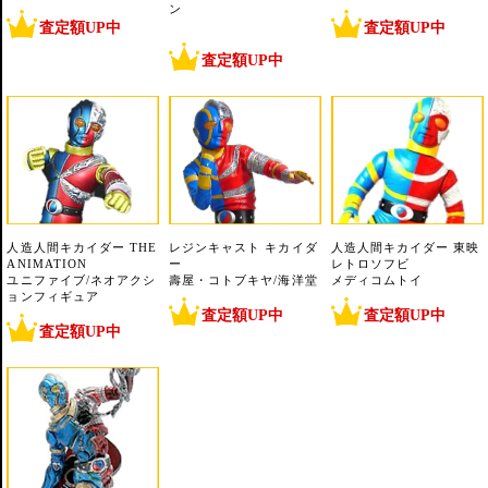
ン
査定額UP中
査定額UP中
査定額UP中
人造人間キカイダー THE
レジンキャスト キカイダ
人造人間キカイダー 東映
ANIMATION
ー
レトロソフビ
ユニファイブ/ネオアクシ
壽屋・コトブキヤ/海洋堂
メディコムトイ
ョンフィギュア
査定額UP中
査定額UP中
査定額UP中