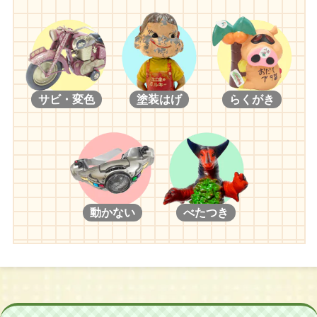
サビ・変色
塗装はげ
らくがき
動かない
べたつき