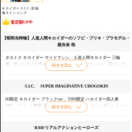
キカイダー S.I.C./匠魂
魂ネイションズ
査定額UP中
【昭和当時物】人造人間キカイダーのソフビ・ブリキ・プラモデル・
超合金 他
タカトク キカイダー サイドマシン、人造人間キカイダー 三輪
車、旧バンダイ人造人間キカイダー＆サイドマシーン、旧バンダ
続きを読む
イ人造人間キカイダー 01 ダブルマシーン、旧バンダイ メカニカ
ボーイ 人造人間キカイダー ポピー、旧バンダイ・タカトク ソフ
ビ、超合金 ポピー 人造人間キカイダー ミニミニ サイドマシー
S.I.C. SUPER IMAGINATIVE CHOGOKIN
ン、超合金 ポピー キカイダー01 ダブルマシーン、タカトク キカ
イダーサイドマシン フリクション、タカトク 人造人間キカイダー
HJ限定 キカイダー ブラックver.、THN限定 ハカイダー四人衆
変身ベルト 1/1 、キカイダー ウクレレ など
SET、イベント限定 キカイダーシルバーver.、ビジンダーシルバー
続きを読む
ver.、キカイダー00シルバーver.
【アーティストスペシャル】
RAH/リアルアクションヒーローズ