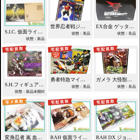
世界忍者戦ジライヤ DX磁気 買取！
EX合金 ゲッターロボ ゲッター1 買取！
S.I.C. 仮面ライダーオーズ ラトラーターコンボ買取
状態：美品
状態：良品
状態：新品
勇者特急マイトガイン 4段変形 轟龍 買取！
ガメラ 大怪獣空中決戦 ソフビ買取！
S.H.フィギュアーツ ジェノサイダー 買取！
状態：美品
状態：良品
状態：新品未開封
変身忍者 嵐 血車魔神斉 東映レトロソフビ買取！
RAH 仮面ライダーパンチホッパー 2011DX買取！
RAH DX ジョーカー 仮面ライダーブレイド買取！