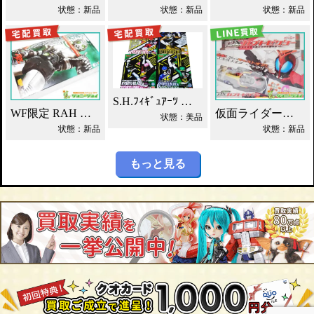
状態：新品
状態：新品
状態：新品
S.H.ﾌｨｷﾞｭｱｰﾂ 獣電戦隊ｷｮｳﾘｭｳｼﾞｬｰ買取！
WF限定 RAH シャドームーン Ver.1.5 2012DX 買取！
仮面ライダーカブト DXカブトゼクター買取！
状態：美品
状態：新品
状態：新品
もっと見る