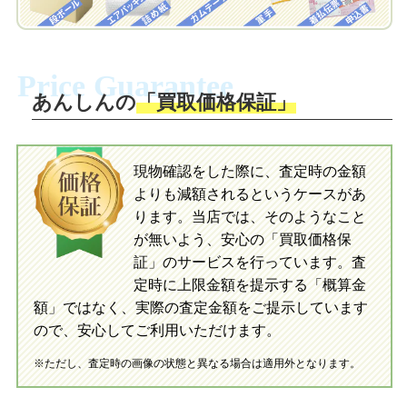
梱包キットに同封する発送ガイドの手順
に沿い、査定するおもちゃを梱包してく
梱包キットに同封する発送ガイドの手順
ださい。お電話にて集荷依頼を行い発
に沿い、査定するおもちゃを梱包してく
Price Guarantee
送。当店へ無料で発送いただけます。
ださい。お電話にて集荷依頼を行い発
送。当店へ無料で発送いただけます。
あんしんの
「買取価格保証」
入金完了
入金完了
現物確認をした際に、査定時の金額
当店に査定したおもちゃがご到着後、ご
よりも減額されるというケースがあ
指定の口座に即日入金可能です。
当店に査定したおもちゃがご到着後、ご
指定の口座に即日入金可能です。
ります。当店では、そのようなこと
が無いよう、安心の「買取価格保
証」のサービスを行っています。査
初めての方へ
買取の流れ
写真の撮影方法
定時に上限金額を提示する「概算金
初めての方へ
LINE査定の流れ
写真の撮影方法
額」ではなく、実際の査定金額をご提示しています
ので、安心してご利用いただけます。
※ただし、査定時の画像の状態と異なる場合は適用外となります。