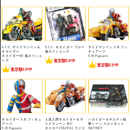
S.I.C. サイドマシーン＆
S.I.C. キカイダー ブルー
サイドマシーン S.H.フィ
キカイダー
魂ネイションズ
ギュアーツ
キカイダー00 魂ネイショ
S.H.Figuarts
ンズ
査定額UP中
査定額UP中
査定額UP中
キカイダー S.H.フィギュ
人造人間キカイダー＆サ
ハカイダー＆ギルティ銃
アーツ
イドマシーン R/C
撃シーン スカイネット
S.H.Figuarts
タイヨー(TAIYO) ラジコ
SKYNET