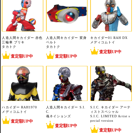
人造人間キカイダー 赤色
人造人間キカイダー 変身
キカイダー01 RAH DX
三輪車 ブリキ
ベルト
メディコムトイ
タカトク
タカトク
査定額UP中
査定額UP中
査定額UP中
ハカイダー RAH1970
人造人間キカイダー S.I.
S.I.C. キカイダー アーテ
メディコムトイ
C.
ィストスペシャル
魂ネイションズ
S.I.C. LIMITED Artist s
査定額UP中
pecial version
査定額UP中
査定額UP中