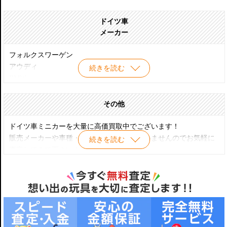
ドイツ車
メーカー
フォルクスワーゲン
アウディ
続きを読む
BMW
オペル
ポルシェ
その他
ダイムラー
メルセデス・ベンツ
ドイツ車ミニカーを大量に高価買取中でございます！
マイバッハ
販売メーカーや車種・スケール・状態も問いませんのでお気軽に
続きを読む
スマート
査定してみて下さい！！
イエス！
ヴィースマン
アルピナ
ACシュニッツァー
メルセデス-AMG
ブラバス