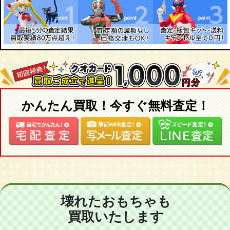
ロリンザー
カールソン
ABT
イルムシャー
シュタインメッツ
ハルトゲ
ルーフ
9ff
シュトロゼック・デザイン
かんたん買取！今すぐ無料査定！
テックアート
ゲンバラ
アーデン
エッティンガー
ケーニッヒ
ツェンダー
カルマン
ネオプラン
壊れたおもちゃも
ゼトラ
買取いたします
マン（MAN）
ウニモグ