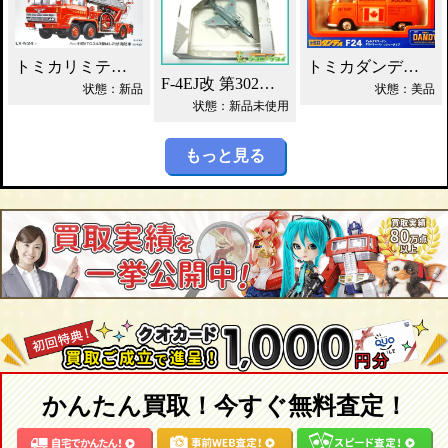
トミカリミテッドNEO 日野 はしご付 消防車 買取！
トミカダンディ F24 VW デリバリーバン買取！
F-4EJ改 第302飛行隊 ワールドエアクラフト買取！
状態：新品
状態：美品
状態：新品未使用
もっと見る
かんたん買取！今すぐ無料査定！