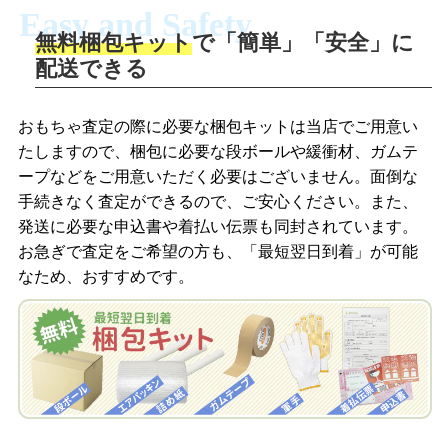
Easy and Safety
無料梱包キット
で「簡単」「安全」に
商品撮影
配送できる
LINEの友だち追加・査定画像を送信
商品を撮影して、査定フォームから画像
「ジョニージョイLINE査定」を友だちに
おもちゃ査定の際に必要な梱包キットは当店でご用意い
を送信します。
追加し、スマートフォンなどのカメラで
たしますので、梱包に必要な段ボールや緩衝材、ガムテ
撮影したおもちゃの写真をトーク中に送
ープなどをご用意いただく必要はございません。面倒な
信します。
手続きなく査定ができるので、ご安心ください。また、
梱包キットをメールで申し込み
発送に必要な申込書や着払い伝票も同封されています。
梱包キットをLINEで申し込み
お急ぎで査定をご希望の方も、「最短翌日到着」が可能
査定結果をメールで確認し、梱包キット
なため、おすすめです。
を申し込みます。梱包キットは送料無料
査定結果をLINEで確認し、梱包キットを
でお届けします。
申し込みます。梱包キットは送料無料で
お届けします。
自宅でおもちゃを発送・梱包
自宅でおもちゃを発送・梱包
梱包キットに同封する発送ガイドの手順
に沿い、査定するおもちゃを梱包してく
梱包キットに同封する発送ガイドの手順