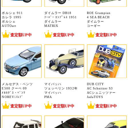
ポルシェ 911
ダイムラー DB18
ROE Grampian
カレラ 1995
ﾌｰﾊﾞｰ ｴﾝﾌﾟﾚｽ 1951
4 SEA BEACH
ポルシェ
ダイムラー
ダイムラー
AUTOart
MATRIX
コーギー
査定額UP中
査定額UP中
査定額UP中
メルセデス・ベンツ
マイバッハ
DUB CITY
E500 クーペ 09
ツェッペリン 1932年
AC Schnitzer S3
ﾒﾙｾﾃﾞｽ・ﾍﾞﾝﾂ
マイバッハ
ACシュニッツァー
NOREV/ﾉﾚﾌﾞ
PMA
JadaTOYS
査定額UP中
査定額UP中
査定額UP中