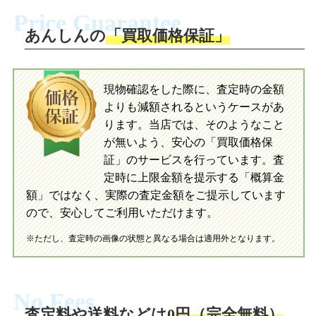
ださい。お電話にて集荷依頼を行い発
に沿い、査定するおもちゃを梱包してく
Price Guarantee
送。当店へ無料で発送いただけます。
ださい。お電話にて集荷依頼を行い発
送。当店へ無料で発送いただけます。
あんしんの
「買取価格保証」
入金完了
入金完了
現物確認をした際に、査定時の金額
当店に査定したおもちゃがご到着後、ご
よりも減額されるというケースがあ
指定の口座に即日入金可能です。
当店に査定したおもちゃがご到着後、ご
指定の口座に即日入金可能です。
ります。当店では、そのようなこと
が無いよう、安心の「買取価格保
証」のサービスを行っています。査
初めての方へ
買取の流れ
写真の撮影方法
定時に上限金額を提示する「概算金
初めての方へ
LINE査定の流れ
写真の撮影方法
額」ではなく、実際の査定金額をご提示しています
ので、安心してご利用いただけます。
※ただし、査定時の画像の状態と異なる場合は適用外となります。
No Fees
査定料や送料などは
0円（完全無料）