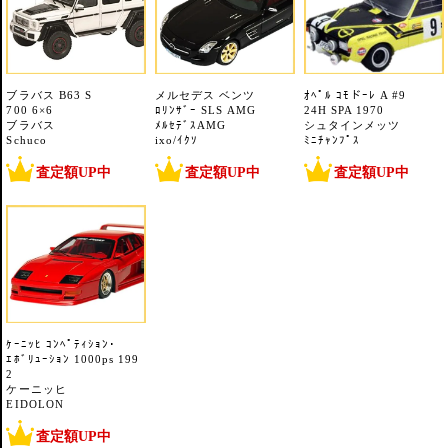
ブラバス B63 S
メルセデス ベンツ
ｵﾍﾟﾙ ｺﾓドｰﾚ A #9
700 6×6
ﾛﾘﾝｻﾞｰ SLS AMG
24H SPA 1970
ブラバス
ﾒﾙｾﾃﾞｽAMG
シュタインメッツ
Schuco
ixo/ｲｸｿ
ﾐﾆﾁｬﾝﾌﾟｽ
査定額UP中
査定額UP中
査定額UP中
ｹｰﾆｯﾋ ｺﾝﾍﾟﾃｨｼｮﾝ･
ｴﾎﾞﾘｭｰｼｮﾝ 1000ps 199
2
ケーニッヒ
EIDOLON
査定額UP中