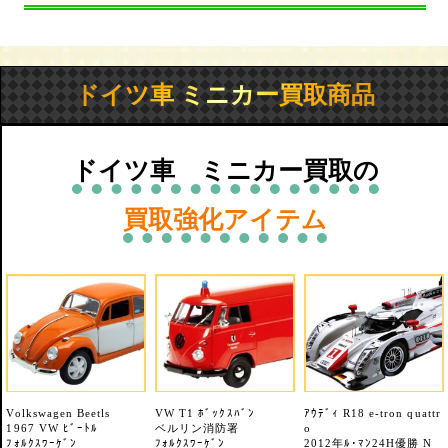
ドイツ車 ミニカー買取商品
ドイツ車 ミニカー買取の
買取強化アイテム
Volkswagen Beetls
VW T1 ﾎﾞｯｸｽﾊﾞﾝ
ｱｳﾃﾞｨ R18 e-tron quattr
1967 VW ﾋﾞｰﾄﾙ
ベルリン消防署
o
ﾌｫﾙｸｽﾜｰｹﾞﾝ
ﾌｫﾙｸｽﾜｰｹﾞﾝ
2012年ﾙ･ﾏﾝ24H優勝 N