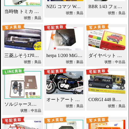
NZG コマツ WA1200 ホイールローダー買取！
BBR 1/43 フェラーリ エンツォ ミニカー買取！
当時物 トミカ トヨタ 2000GT 黒箱 日本製 買取！
状態：美品
状態：良品
状態：美品
三菱ふそうｴｱﾛｷﾝｸﾞ JRﾊﾞｽ関東 ミニカー買取！
herpa 1/200 MiG-25P ソ連防空軍 買取！
ダイヤペット ダットサン サニー ミニカー買取！
状態：美品
状態：新品
状態：中古品
オートアート カワサキ750RS(Z2) 買取！
CORGI 448 B.M.C ミニ ポリスバン買取！
ソルジャーストーリー 1/6 ツェンダップ買取！
状態：美品
状態：美品
状態：中古品