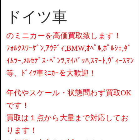
ドイツ車
のミニカーを高価買取致します！
ﾌｫﾙｸｽﾜｰｹﾞﾝ,ｱｳﾃﾞｨ,BMW,ｵﾍﾟﾙ,ﾎﾟﾙｼｪ,ﾀﾞ
ｲﾑﾗｰ,ﾒﾙｾﾃﾞｽ･ﾍﾞﾝﾂ,ﾏｲﾊﾞｯﾊ,ｽﾏｰﾄ,ｳﾞｨｰｽﾏﾝ
等、ﾄﾞｲﾂ車ﾐﾆｶｰを大歓迎！
年代やスケール・状態問わず買取OK
です！
買取は１点から大量まで対応してお
ります！