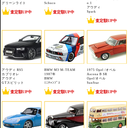
グリーンライト
Schuco
o.1
アウディ
査定額UP中
査定額UP中
Spark
査定額UP中
アウディ RS5
BMW M3 M-TEAM
1975 Opel /オペル
カブリオレ
1987年
Ascona B SR
アウディ
BMW
Opel/オペル
GTスピリット
ﾐﾆﾁｬﾝﾌﾟｽ
SunStar
査定額UP中
査定額UP中
査定額UP中