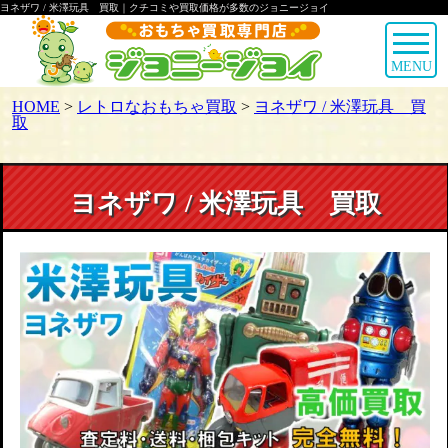
ヨネザワ / 米澤玩具 買取｜クチコミや買取価格が多数のジョニージョイ
MENU
HOME
>
レトロなおもちゃ買取
>
ヨネザワ / 米澤玩具 買
取
ヨネザワ / 米澤玩具 買取