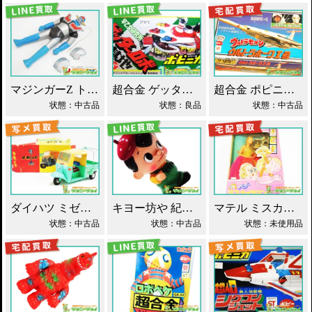
マジンガーZ トーキング ソフビ マスダヤ買取！
超合金 ゲッターロボ基地 早乙女研究所 買取！
超合金 ポピニカ ウルトラセブン ウルトラホーク1号 買取！
状態：中古品
状態：良品
状態：中古品
ダイハツ ミゼット ブリキ マスダヤ買取！
キヨー坊や 紀陽銀行 店頭用 貯金箱 ソフビ買取！
マテル ミスカメラマン バービー人形 買取！
状態：中古品
状態：中古品
状態：未使用品