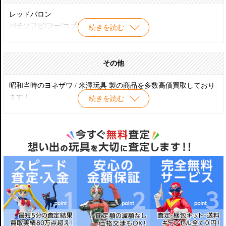
アストロスカウト
ダッサン ブルーバード1300DX
アトムジェット
レッドバロン
日産セドリックスーパー6
マグマ大使 キャデラック
パチソフビ/フー/コブラー
続きを読む
日産グロリア ス-パーDX
三角ロボット
ミラーマン
ダイハツミゼット
仮面ライダー サイクロン号 サイドカーバージョン
ビュイック・ルセイバー コンセプトカー
黄金バット
その他
キャプテンウルトラ
ケロヨン
スーパージェッター
アステカイザー
昭和当時のヨネザワ / 米澤玩具 製の商品を多数高価買取しており
０戦はやと
ミラーマン
ます！
続きを読む
宇宙ロボット ロビー
ＵＦＯ 円盤と宇宙人
掲載以外のヨネザワ / 米澤玩具 商品も大歓迎でございます！
鉄腕アトム ニューキャデラック
アロン
1955 リンカーン
レインボーマン
タイガーマスク 電車廻り
ウルトラセブン
オリエント オート三輪
マグマ大使
テレホンロボット
狼少年ケン
モダンロボット
パーマン
クラグスタンロボット
突撃！ヒューマン
１９５８年 オリエント三輪トラックAB型
鉄腕アトム
プリンス グロリア
バロム１
日野 コンテッサ1300
ハットリ君 など