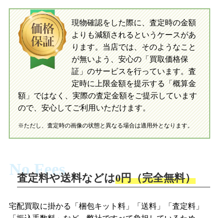
入金完了
現物確認をした際に、査定時の金額
当店に査定したおもちゃがご到着後、ご
よりも減額されるというケースがあ
指定の口座に即日入金可能です。
当店に査定したおもちゃがご到着後、ご
指定の口座に即日入金可能です。
ります。当店では、そのようなこと
が無いよう、安心の「買取価格保
証」のサービスを行っています。査
初めての方へ
買取の流れ
写真の撮影方法
定時に上限金額を提示する「概算金
初めての方へ
LINE査定の流れ
写真の撮影方法
額」ではなく、実際の査定金額をご提示しています
ので、安心してご利用いただけます。
※ただし、査定時の画像の状態と異なる場合は適用外となります。
No Fees
査定料や送料などは
0円（完全無料）
宅配買取に掛かる「梱包キット料」「送料」「査定料」