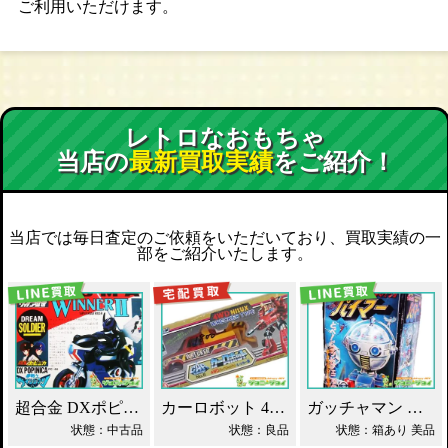
ご利用いただけます。
レトロなおもちゃ
当店の
最新買取実績
をご紹介！
当店では毎日査定のご依頼をいただいており、買取実績の一
部をご紹介いたします。
超合金 DXポピニカ ウィナア2世 夢戦士ウイングマン PC-46 買取！
カーロボット 4WD・レッカー車 ダイアクロン買取！
ガッチャマン パイマー DXジャンボマシンダー買取！
状態：中古品
状態：良品
状態：箱あり 美品