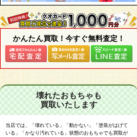
キャデラック
鉄腕アトム 消防車
スモーキングロボット
グロリア パトカー
ニューフォード
かんたん買取！今すぐ無料査定！
ビッグX 新幹線
ビックＸ 潜水艦
ビッグX サブマリン
クリスタルロボット
クラウンクレージーキャッツ
オバケのQ太郎 ブリキボート
日産プリンスホーマー
クロームドーム ロボット
壊れたおもちゃも
ウィンキーロボット
買取いたします
ムーンスペースロボ
当店では、「壊れている」「動かない」「塗装がはげて
いる」「かなり汚れている」状態のおもちゃでも買取が