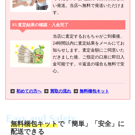
い発送。当店へ無料で発送いただけま
す。
査定結果の確認・入金完了
当店に査定するおもちゃがご到着後、
24時間以内に査定結果をメールにてお
知らせします。査定金額にご同意いた
だきました後、ご指定の口座に即日入
金可能です。※返送の場合も無料で安
心。
初めての方へ
買取の流れ
無料梱包キット
Easy and Safety
無料梱包キット
で「簡単」「安全」に
商品撮影
配送できる