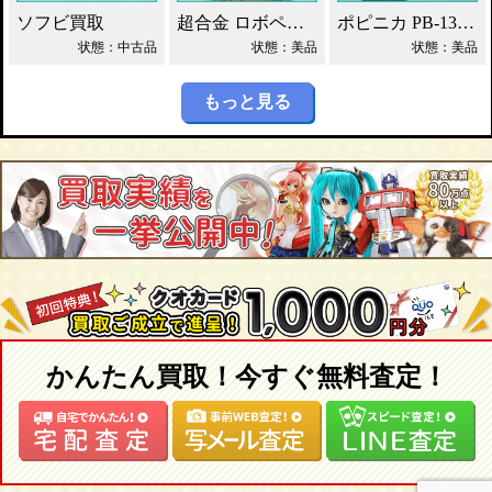
ソフビ買取
超合金 ロボペケ GA-44 がんばれ!!ロボコン 買取！
ポピニカ PB-13 シグコンジェット 買取！
状態：中古品
状態：美品
状態：美品
もっと見る
かんたん買取！今すぐ無料査定！