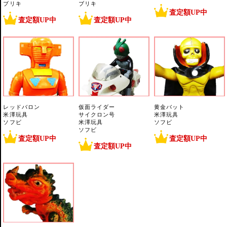
ブリキ
ブリキ
査定額UP中
査定額UP中
査定額UP中
レッドバロン
仮面ライダー
黄金バット
米澤玩具
サイクロン号
米澤玩具
ソフビ
米澤玩具
ソフビ
ソフビ
査定額UP中
査定額UP中
査定額UP中