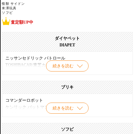
怪獣 サイドン
米澤玩具
ソフビ
査定額UP中
ダイヤペット
DIAPET
ニッサンセドリック パトロール
TOSHIBACAR/東芝カー
続きを読む
リンカーン
セドリック カスタム
三菱デボネア
ブリキ
ホンダ S600
西部警察 GSX1100S カタナ
コマンダーロボット
西部警察キャリアカー
ケンリック バットマン オープンカー
続きを読む
トヨペットクラウン
エイトマン
ホンダS800
エイトマン レーシングカー
ホンダS600
エクスプローラ
ソフビ
エルフ消防車