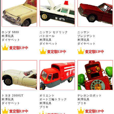
ホンダ S800
ニッサン セドリック
ニッサン
米澤玩具
パトロール
プレジデント
ダイヤペット
米澤玩具
米澤玩具
ダイヤペット
ダイヤペット
査定額UP中
査定額UP中
査定額UP中
トヨタ 2000GT
オリエント
テレホンロボット
米澤玩具
オート三輪トラック
米澤玩具
ダイヤペット
米澤玩具
ブリキ
ブリキ
査定額UP中
査定額UP中