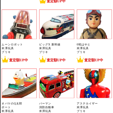
査定額UP中
ムーンロボット
ビッグX 新幹線
0戦はやと
米澤玩具
米澤玩具
米澤玩具
ブリキ
ブリキ
ブリキ
査定額UP中
査定額UP中
査定額UP中
オバケのQ太郎
パーマン
アステカイザー
ボート
消防自動車
米澤玩具
米澤玩具
米澤玩具
ブリキ