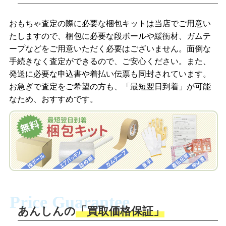
LINEの友だち追加・査定画像を送信
商品を撮影して、査定フォームから画像
「ジョニージョイLINE査定」を友だちに
おもちゃ査定の際に必要な梱包キットは当店でご用意い
を送信します。
追加し、スマートフォンなどのカメラで
たしますので、梱包に必要な段ボールや緩衝材、ガムテ
撮影したおもちゃの写真をトーク中に送
ープなどをご用意いただく必要はございません。面倒な
信します。
手続きなく査定ができるので、ご安心ください。また、
梱包キットをメールで申し込み
発送に必要な申込書や着払い伝票も同封されています。
梱包キットをLINEで申し込み
お急ぎで査定をご希望の方も、「最短翌日到着」が可能
査定結果をメールで確認し、梱包キット
なため、おすすめです。
を申し込みます。梱包キットは送料無料
査定結果をLINEで確認し、梱包キットを
でお届けします。
申し込みます。梱包キットは送料無料で
お届けします。
自宅でおもちゃを発送・梱包
自宅でおもちゃを発送・梱包
梱包キットに同封する発送ガイドの手順
に沿い、査定するおもちゃを梱包してく
梱包キットに同封する発送ガイドの手順
ださい。お電話にて集荷依頼を行い発
に沿い、査定するおもちゃを梱包してく
Price Guarantee
送。当店へ無料で発送いただけます。
ださい。お電話にて集荷依頼を行い発
送。当店へ無料で発送いただけます。
あんしんの
「買取価格保証」
入金完了