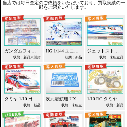
当店では毎日査定のご依頼をいただいており、買取実績の一
部をご紹介いたします。
ガンダムフィックスフィギュレーション GFF おまとめ買取！
HG 1/144 ユニコーンガンダム ANAオリジナルカラー買取！
ジェットストリーム 800S 京商 レーシングボート買取！
状態：新品未開封
状態：新品
状態：未組立品
タミヤ 1/10 日産 300ZX IMSA・GTS ラジコン買取！
次元潜航艦 UX-01 レジンキット 1/350 宇宙戦艦ヤマト2199買取！
1/10 RC タミヤ ワイルドウイリー2 買取！
状態：新品
状態：未組立
状態：新品