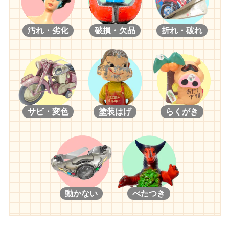
汚れ・劣化
破損・欠品
折れ・破れ
サビ・変色
塗装はげ
らくがき
動かない
べたつき