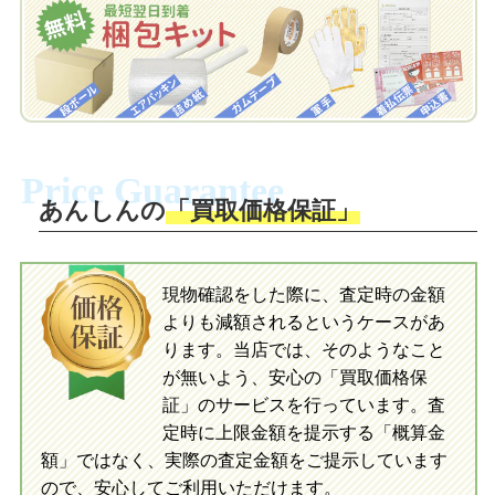
でお届けします。
申し込みます。梱包キットは送料無料で
お届けします。
自宅でおもちゃを発送・梱包
自宅でおもちゃを発送・梱包
梱包キットに同封する発送ガイドの手順
に沿い、査定するおもちゃを梱包してく
梱包キットに同封する発送ガイドの手順
ださい。お電話にて集荷依頼を行い発
に沿い、査定するおもちゃを梱包してく
Price Guarantee
送。当店へ無料で発送いただけます。
ださい。お電話にて集荷依頼を行い発
送。当店へ無料で発送いただけます。
あんしんの
「買取価格保証」
入金完了
入金完了
現物確認をした際に、査定時の金額
当店に査定したおもちゃがご到着後、ご
よりも減額されるというケースがあ
指定の口座に即日入金可能です。
当店に査定したおもちゃがご到着後、ご
指定の口座に即日入金可能です。
ります。当店では、そのようなこと
が無いよう、安心の「買取価格保
証」のサービスを行っています。査
初めての方へ
買取の流れ
写真の撮影方法
定時に上限金額を提示する「概算金
初めての方へ
LINE査定の流れ
写真の撮影方法
額」ではなく、実際の査定金額をご提示しています
ので、安心してご利用いただけます。