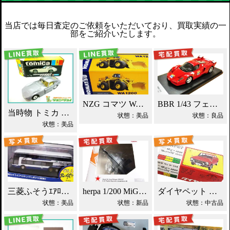
当店では毎日査定のご依頼をいただいており、買取実績の一
部をご紹介いたします。
NZG コマツ WA1200 ホイールローダー買取！
BBR 1/43 フェラーリ エンツォ ミニカー買取！
当時物 トミカ トヨタ 2000GT 黒箱 日本製 買取！
状態：美品
状態：良品
状態：美品
三菱ふそうｴｱﾛｷﾝｸﾞ JRﾊﾞｽ関東 ミニカー買取！
herpa 1/200 MiG-25P ソ連防空軍 買取！
ダイヤペット ダットサン サニー ミニカー買取！
状態：美品
状態：新品
状態：中古品