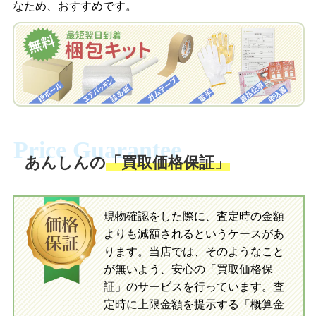
なため、おすすめです。
を申し込みます。梱包キットは送料無料
査定結果をLINEで確認し、梱包キットを
でお届けします。
申し込みます。梱包キットは送料無料で
お届けします。
自宅でおもちゃを発送・梱包
自宅でおもちゃを発送・梱包
梱包キットに同封する発送ガイドの手順
に沿い、査定するおもちゃを梱包してく
梱包キットに同封する発送ガイドの手順
ださい。お電話にて集荷依頼を行い発
に沿い、査定するおもちゃを梱包してく
Price Guarantee
送。当店へ無料で発送いただけます。
ださい。お電話にて集荷依頼を行い発
送。当店へ無料で発送いただけます。
あんしんの
「買取価格保証」
入金完了
入金完了
現物確認をした際に、査定時の金額
当店に査定したおもちゃがご到着後、ご
よりも減額されるというケースがあ
指定の口座に即日入金可能です。
当店に査定したおもちゃがご到着後、ご
指定の口座に即日入金可能です。
ります。当店では、そのようなこと
が無いよう、安心の「買取価格保
証」のサービスを行っています。査
初めての方へ
買取の流れ
写真の撮影方法
定時に上限金額を提示する「概算金
初めての方へ
LINE査定の流れ
写真の撮影方法