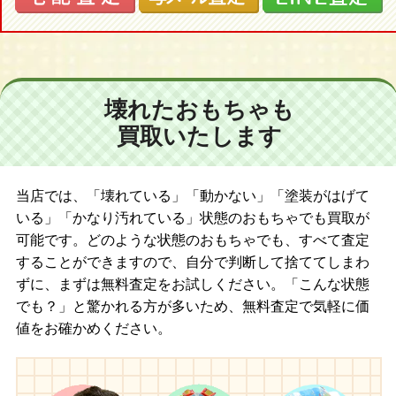
#33 McLAREN MERCEDES MP 4/13 N.HEIDFELD GOODWOOD
FESTIVAL OF SPEED・1999
#34 McLAREN MERCEDES MP 4/15 M.HAKKINEN
#35 McLAREN MERCEDES MP 4/14 M.HAKKINEN
#36 RED BULL SAUBER PETRONAS C19 P.DINIZ GP MALAYSIA
壊れたおもちゃも
#37 RED BULL SAUBER PETRONAS C19 M.SALO GP MALAYSIA
買取いたします
#38 RED BULL SAUBER SUPER PETRONAS C18 P.DINIZ 1999
#39 RED BULL SAUBER SUPER PETRONAS C18 J.ALESI 1999
#40 RED BULL SAUBER PETRONAS C19 M.SALO
#41 RED BULL SAUBER SUPER PETRONAS C19 P.DINIZ
当店では、「壊れている」「動かない」「塗装がはげて
#42 BAR 01 SUPERTEC J.VILLENEUVE TESTCAR 1999
いる」「かなり汚れている」状態のおもちゃでも買取が
#43 ARROWS A20 P.DE LA ROSA 1999
可能です。どのような状態のおもちゃでも、すべて査定
#44 ARROWS A20 T.TAKAGI 1999
することができますので、自分で判断して捨ててしまわ
#45 ARROWS SUPERTEC A21 P.DE LA ROSA
ずに、まずは無料査定をお試しください。「こんな状態
#46 ARROWS SUPERTEC A21 J.VERSTAPPEN
でも？」と驚かれる方が多いため、無料査定で気軽に価
#47 BENETTON PLAYLIFE B200 G.FICHELLA
値をお確かめください。
#48 BENETTON PLAYLIFE B200 A.WURZ
#49 BENETTON RENAULT SPORT B201 G.FICHELLA
#50 BENETTON RENAULT SPORT B201 J.BUTTON