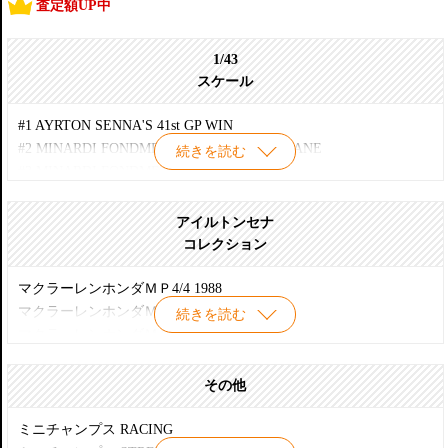
査定額UP中
1/43
スケール
#1 AYRTON SENNA'S 41st GP WIN
#2 MINARDI FONDMETAL M02 G.MAZZACANE
続きを読む
#3 MINARDI FONDMETAL M02 M.GENE
#4 ARROWS A19 P.DINIZ
#5 ARROWS A19 M.SALO
アイルトンセナ
#6 ARROWS 1999 TESTCAR T.TAKAGI
コレクション
#7 MINARDI EUROPEAN PS01 A.YOONG
#8 MINARDI EUROPEAN PS01 TESTCAR CH.ALBERS
マクラーレンホンダＭＰ4/4 1988
#9 ARROWS 1999 SHOWCAR T.TAKAGI
マクラーレンホンダＭＰ4/5 1889
続きを読む
#10 MINARDI FORD M01 ITALIAN DRIVER 1999
マクラーレンホンダＭＰ4/5Ｂ 1990
#11 MINARDI FORD M01 M.GENE 1999
ペンスキーシボレーインディ 1993
#12 MINARDI M198 E.TUERO
マクラーレンホンダＭＰ4/6 1991
その他
#13 MINARDI M198 S.NAKANO
マクラーレンホンダＭＰ4/7 1992
#14 ORANGE ARROWS ASIATECH A22 E.BERNOLDI
ウィリアムスルノーＦＷ16 1994
ミニチャンプス RACING
#15 ORANGE ARROWS ASIATECH A22 J.VERSTAPPEN