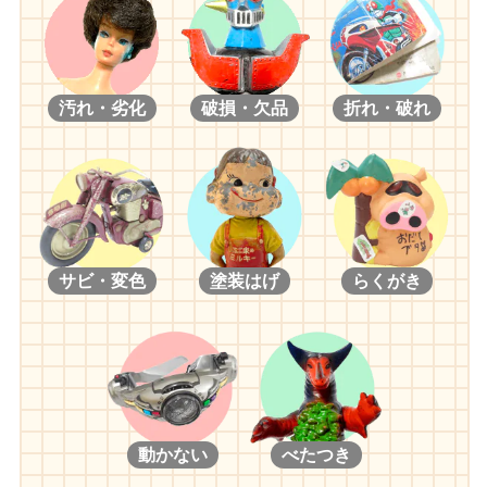
#51 PROST ACER AP04 T.ENGE
#52 PROST ACER AP04 L.BURTI
#53 WILLIAMSF1 BMW FW23 J.P.MONTOYA GP
MALAYSIA,MARCH 18TH,2001
#54 WILLIAMSF1 BMW FW23 B.SCHUMACHER 1ST GP WIN SAN
汚れ・劣化
破損・欠品
折れ・破れ
MARINO,APRIL 15TH,2001
#55 WILLIAMSF1 BMW FW22 SHOWCAR 2001 RALF
SCHUMACHER
#56 WILLIAMSF1 BMW FW23 J.P.MONTOYA 1ST GP WIN SAN
MARINO,APRIL 16TH,2001
#57 WILLIAMSF1 BMW FW23 R.SCHUMACHER
#58 WILLIAMSF1 BMW FW23 J.P.MONTOYA
サビ・変色
塗装はげ
らくがき
#59 WILLIAMSF1 BMW FW23 R.SCHUMACHER 1ST GP WIN SAN
MARINO,APRIL 16TH,2001
#60 WILLIAMSF1 BMW FW23 R.SCHUMACHER KEEP YOUR
DISTANCE
#61 WILLIAMSF1 BMW FW22 SHOWCAR 2001 JUAN PABLO
MONTOYA
#62 WILLIAMSF1 BMW FW23 J.P.MONTOYA
動かない
べたつき