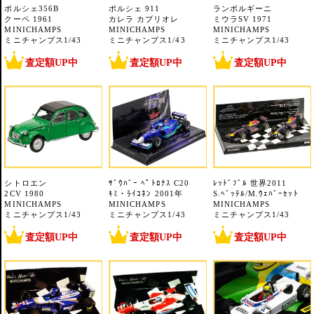
ポルシェ356B
ポルシェ 911
ランボルギーニ
クーペ 1961
カレラ カブリオレ
ミウラSV 1971
MINICHAMPS
MINICHAMPS
MINICHAMPS
ミニチャンプス1/43
ミニチャンプス1/43
ミニチャンプス1/43
査定額UP中
査定額UP中
査定額UP中
シトロエン
ｻﾞｳﾊﾞｰ ﾍﾟﾄﾛﾅｽ C20
ﾚｯﾄﾞﾌﾞﾙ 世界2011
2CV 1980
ｷﾐ・ﾗｲｺﾈﾝ 2001年
S.ﾍﾞｯﾃﾙ/M.ｳｪﾊﾞｰｾｯﾄ
MINICHAMPS
MINICHAMPS
MINICHAMPS
ミニチャンプス1/43
ミニチャンプス1/43
ミニチャンプス1/43
査定額UP中
査定額UP中
査定額UP中