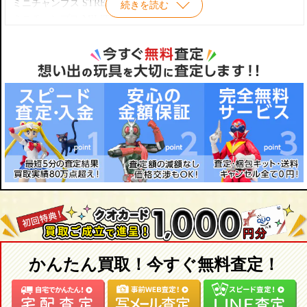
マクラーレンフォードＭＰ4/8 1993
ミニチャンプス STREET
続きを読む
#16 ORANGE ARROWS ASIATECH A22 E.BERNOLDI GP MONTE
ロータスルノー97Ｔ 1985
ミニチャンプス MILITALY
CARLO PRACTICVE MAY 24,2001
トールマンハートＴＧ183 1984
ミニチャンプス COLLECTIONS
#17 ORANGE ARROWS ASIATECH A22 J.VERSTAPPEN GP
ロータスルノー98Ｔ 1986
バイクシリーズ
MONTE CARLO PRACTICVE MAY 24,2001
メルセデス190E2.3-16 1984
ポルシェ911クーペヒストリーズシリーズ
#18 MINARDI EUROPEAN PS01 T.MARQUES
トールマンハートＴＧ184 1984
#19 MINARDI M198 S.NAKANO
カート1993
上記掲載以外のシリーズやスケールも幅広く高価買取中です！
#20 JORDAN MUGEN HONDA 198 D.HILL
カート1980
#21 JORDAN MUGEN HONDA 198 D.HILL TOWER WING
ロータスホンダ99T 1987
#22 BAR HONDA 02 J.VILLENEUVE
ウィリアムスフォードＦＷ08Ｃ 1983
#23 BAR HONDA 03 J.VILLENEUVE
#24 BAR HONDA SHOWCAR 2001 J.VILLENEUVE
#25 BAR HONDA 03 O.PANIS
#26 BAR HONDA 02 R.ZONTA
#27 BAR HONDA SHOWCAR 2000 J.VILLENEUVE
#28 BAR HONDA SHOWCAR 2001 O.PANIS
#29 McLAREN MERCEDES MP 4/14 D.COULTHARD
かんたん買取！今すぐ無料査定！
#30 McLAREN MERCEDES MP 4/14 M.HAKKINEN
#31 McLAREN MERCEDES MP 4/16 D.COULTHARD
#32 McLAREN MERCEDES MP 4/16 M.HAKKINEN