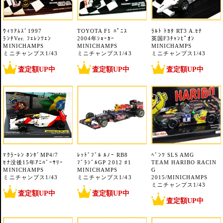
ｳｨﾘｱﾑｽﾞ1997
TOYOTA F1 ﾊﾟﾆｽ
ﾗﾙﾄ ﾄﾖﾀ RT3 A.ｾﾅ
ﾗﾝﾁVer. ﾌｪﾚﾝﾂｪﾝ
2004年ｼｮｰｶｰ
英国F3ﾁｬﾝﾋﾟｵﾝ
MINICHAMPS
MINICHAMPS
MINICHAMPS
ミニチャンプス1/43
ミニチャンプス1/43
ミニチャンプス1/43
査定額UP中
査定額UP中
査定額UP中
ﾏｸﾗｰﾚﾝ ﾎﾝﾀﾞMP4/7
ﾚｯﾄﾞﾌﾞﾙ ﾙﾉｰ RB8
ﾍﾞﾝﾂ SLS AMG
ｾﾅ没後15年ｱﾆﾊﾞｰｻﾘｰ
ﾌﾞﾗｼﾞﾙGP 2012 #1
TEAM HARIBO RACIN
MINICHAMPS
MINICHAMPS
G
ミニチャンプス1/43
ミニチャンプス1/43
2015/MINICHAMPS
ミニチャンプス1/43
査定額UP中
査定額UP中
査定額UP中