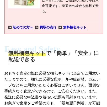
だきました後、ご指定の口座に即日入
金可能です。※返送の場合も無料で安
心。
初めての方へ
買取の流れ
無料梱包キット
Easy and Safety
無料梱包キット
で「簡単」「安全」に
商品撮影
配送できる
LINEの友だち追加・査定画像を送信
商品を撮影して、査定フォームから画像
「ジョニージョイLINE査定」を友だちに
おもちゃ査定の際に必要な梱包キットは当店でご用意い
を送信します。
追加し、スマートフォンなどのカメラで
たしますので、梱包に必要な段ボールや緩衝材、ガムテ
撮影したおもちゃの写真をトーク中に送
ープなどをご用意いただく必要はございません。面倒な
信します。
手続きなく査定ができるので、ご安心ください。また、
梱包キットをメールで申し込み
発送に必要な申込書や着払い伝票も同封されています。
梱包キットをLINEで申し込み
お急ぎで査定をご希望の方も、「最短翌日到着」が可能
査定結果をメールで確認し、梱包キット