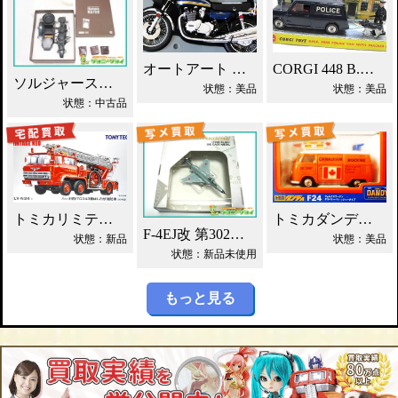
オートアート カワサキ750RS(Z2) 買取！
CORGI 448 B.M.C ミニ ポリスバン買取！
ソルジャーストーリー 1/6 ツェンダップ買取！
状態：美品
状態：美品
状態：中古品
トミカリミテッドNEO 日野 はしご付 消防車 買取！
トミカダンディ F24 VW デリバリーバン買取！
F-4EJ改 第302飛行隊 ワールドエアクラフト買取！
状態：新品
状態：美品
状態：新品未使用
もっと見る