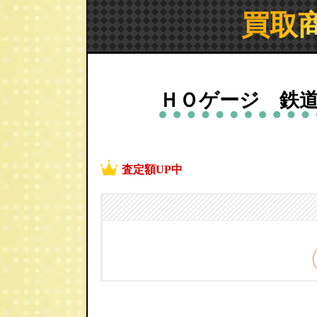
買取
ＨＯゲージ 鉄
査定額UP中