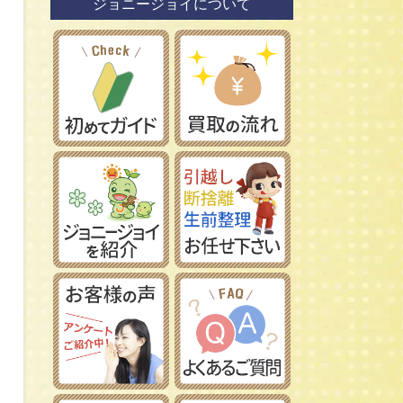
ジョニージョイについて
鉄道模型社
日本車
タミヤ/田宮模型
レーマン/LGB
フランス車
ハセガワ/長谷川製作所
フジミ模型/FUJIMI
アオシマ/青島文化教材社
イマイ/IMAI /今井科学
Ｎゲージ
コトブキヤ/壽屋
ＨＯゲージ
イタレリ/ITALERI
Ｚゲージ
レベル/Revell
車両パーツ
ストラクチャー
Ｇゲージ
Ｏゲージ