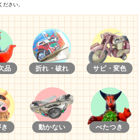
ください。
欠品
折れ・破れ
サビ・変色
がき
動かない
べたつき