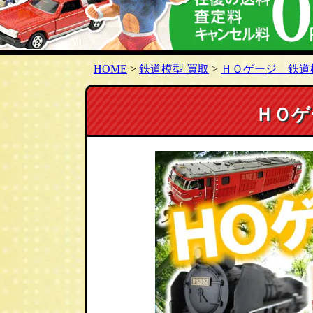
HOME
>
鉄道模型 買取
>
ＨＯゲージ 鉄道
ＨＯゲ