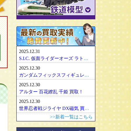
パリセイズ/PALISADES
ミニチャンプス
化物語・偽物語
ULTRA-ACT
リカちゃん
メズコ/MEZCO
hpiレーシング
ガンダム/GUNDAM
百花繚乱
SDX
バービー
プレイアーツ/PLAY ARTS
ノレブ/NOREV
ゾイド/ZOIDS
内藤ルネ/ルネドール
マスターレプリカ/MR
京商/KYOSHO
マクロス/MACROSS
シルバニアファミリー
RAH
ダイヤペット/Diapet
アーマード・コア
マドレーヌちゃん
VCD
アオシマ / DISM
アルター/ALTER
スーパーロボット大戦
カトー/KATO
ベアブリック・BE＠RBRICK
ブラーゴ/Bburago
グッドスマイルカンパニー
フレームアームズ/ガール
トミックス/TOMIX
2025.12.31
ヘルパ/herpa
マックスファクトリー
魔神英雄伝ワタル
ﾏｲｸﾛｴｰｽ/MICRO ACE
S.I.C. 仮面ライダーオーズ ラトラーターコンボ買取
大盛屋 ミクロペット
壽屋/コトブキヤ
車・バイク
ｸﾞﾘｰﾝﾏｯｸｽ/GREENMAX
2025.12.30
イクソ/IXO
グリフォンエンタープライズ
戦車・軍用機・軍艦
ボークス/ＶＯＬＫＳ
天賞堂/Tenshodo
ガンダムフィックスフィギュレーション GFF おまとめ買取！
ﾋﾞｰﾋﾞｰｱｰﾙ/BBR
フリーイング/FREEing
旅客機/飛行機
メディコムトイ
ワールド工芸
2025.12.30
やまと/YAMATO
船・ボート
セキグチ
Bトレインショーティー
アルター 百花繚乱 千姫 買取！
ダイキ工業/DAIKI
建築物
ペットワークス/PetWORKs
モデモ/MODEMO
2025.12.30
デコトラ
やまと/YAMATO
エンドウ/TER
アメリカ車
世界忍者戦ジライヤ DX磁気 買取！
ミニ四駆
ママチャップトイ
ピノチオ模型
イタリア車
>>新着一覧はこちら
オビツドール/OBITSU
ムサシノモデル
イギリス車
マテル/Mattel
アマミヤ/奄美屋
ドイツ車