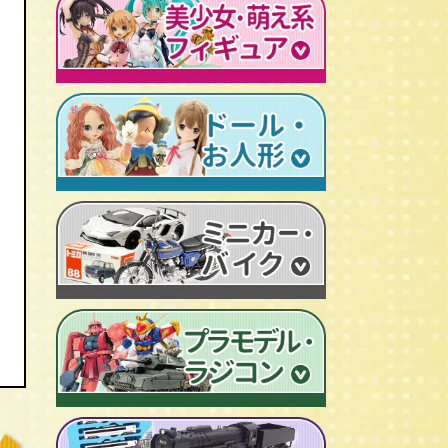
レトロプラモデル
鉄人28号
人造人間キカイダー
旧トランスフォーマー
新世紀エヴァンゲリオン
牙狼-GARO
スターウォーズ
ビンテージ セルロイド人形
AKIRA/アキラ
機動戦士ガンダム
アイアンマン/IRON MAN
仮面ライダーカード
ドラゴンクエスト
マジンガーＺ
プレデター/PREDATOR
ファイナルファンタジー/FF
ゲッターロボ
エイリアン/ALIEN
トランスフォーマー
ターミネーター
セーラームーン
マクロス
マルサン/MARUSAN
ロボコップ
初音ミク
メタルヒーローシリーズ
ブルマァク/BULLMARK
バットマン
P.O.P
魔法少女まどか☆マギカ
スーパー戦隊
ポピー/POPY
グレムリン
RAH
フェイト/Fate
旧タカラ/TAKARA
バイオハザード
CCP キン肉マン
武装神姫
ブライス/Blythe
旧バンダイ/BANDAI
ディズニー
超像可動
魔法少女リリカルなのは
プーリップ/Pullip
タカトクトイス/T.T
リビングデッドドールズ/LDD
聖闘士聖衣神話
艦隊これくしょん -艦これ-
超合金魂
スーパードルフィー/ドルフィードリーム
中嶋製作所
Figuarts/フィギュアーツ
けいおん！
ROBOT魂
アゾンドール/AZONE
ヨネザワ/米澤玩具
ワールドコレクタブル
すーぱーそに子
RAH
モモコ/momoko
トミカ/TOMICA
プレイモービル
一騎当千
マスターピース
ハイブリッドアクティブ/HAF
ホットトイズ/HOT TOYS
オートアート/AUTOart
東方Project
M1号
えっくす☆きゅーと
サイドショウ/SIDE SHOW
エブロ/EBBRO
涼宮ハルヒの憂鬱
S.H.モンスターアーツ
ピュアニーモ