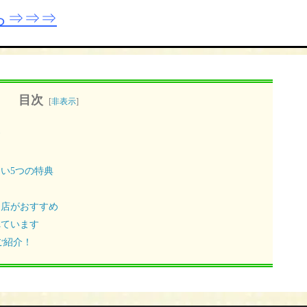
ら⇒⇒⇒
目次
[
非表示
]
す
い5つの特典
門店がおすすめ
れています
ご紹介！