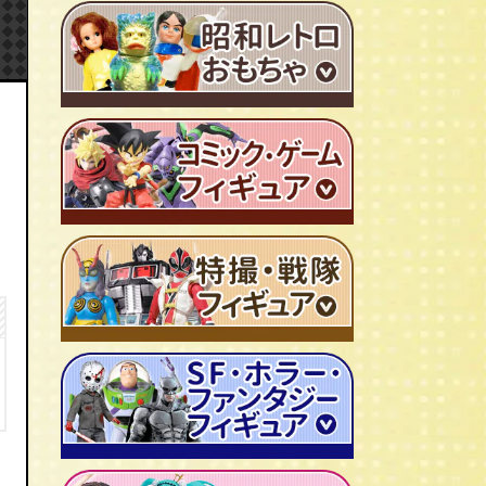
ＴＶアニメ作品 1980年代
特撮・戦隊 TV番組 1960年代
特撮・戦隊 TV番組 1970年代
超合金・DX超合金
ブリキおもちゃ
ソフビ
広告ノベルティグッズ
ジャンボマシンダー
ワンピース/ONE PIECE
キャラクター消しゴム
ジョジョの奇妙な冒険
ビックリマンシール
聖闘士聖矢
ダイアクロン
キン肉マン
変身サイボーグ
ドラゴンボール
仮面ライダー
昭和レトロなミニカー
北斗の拳
ウルトラマン・怪獣
ミクロマン
ルパン三世
ゴジラ