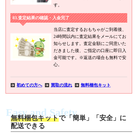
す。
査定結果の確認・入金完了
当店に査定するおもちゃがご到着後、
24時間以内に査定結果をメールにてお
知らせします。査定金額にご同意いた
だきました後、ご指定の口座に即日入
金可能です。※返送の場合も無料で安
心。
初めての方へ
買取の流れ
無料梱包キット
Easy and Safety
無料梱包キット
で「簡単」「安全」に
商品撮影
配送できる
LINEの友だち追加・査定画像を送信