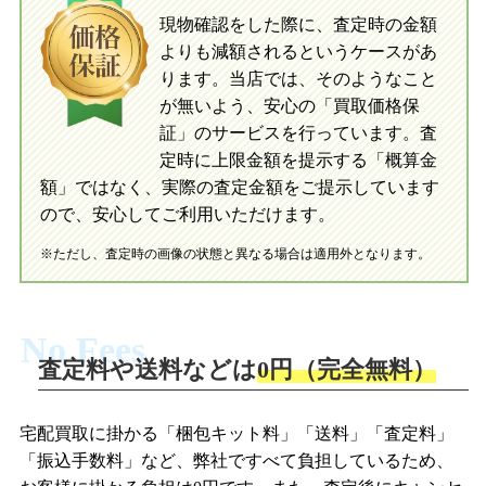
現物確認をした際に、査定時の金額
当店に査定したおもちゃがご到着後、ご
よりも減額されるというケースがあ
指定の口座に即日入金可能です。
当店に査定したおもちゃがご到着後、ご
指定の口座に即日入金可能です。
ります。当店では、そのようなこと
が無いよう、安心の「買取価格保
証」のサービスを行っています。査
初めての方へ
買取の流れ
写真の撮影方法
定時に上限金額を提示する「概算金
初めての方へ
LINE査定の流れ
写真の撮影方法
額」ではなく、実際の査定金額をご提示しています
ので、安心してご利用いただけます。
※ただし、査定時の画像の状態と異なる場合は適用外となります。
No Fees
査定料や送料などは
0円（完全無料）
宅配買取に掛かる「梱包キット料」「送料」「査定料」
「振込手数料」など、弊社ですべて負担しているため、