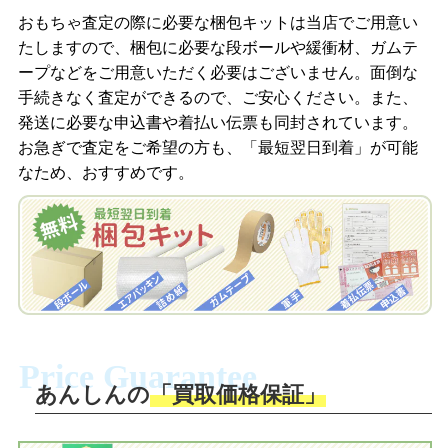
商品を撮影して、査定フォームから画像
「ジョニージョイLINE査定」を友だちに
おもちゃ査定の際に必要な梱包キットは当店でご用意い
を送信します。
追加し、スマートフォンなどのカメラで
たしますので、梱包に必要な段ボールや緩衝材、ガムテ
撮影したおもちゃの写真をトーク中に送
ープなどをご用意いただく必要はございません。面倒な
信します。
手続きなく査定ができるので、ご安心ください。また、
梱包キットをメールで申し込み
発送に必要な申込書や着払い伝票も同封されています。
梱包キットをLINEで申し込み
お急ぎで査定をご希望の方も、「最短翌日到着」が可能
査定結果をメールで確認し、梱包キット
なため、おすすめです。
を申し込みます。梱包キットは送料無料
査定結果をLINEで確認し、梱包キットを
でお届けします。
申し込みます。梱包キットは送料無料で
お届けします。
自宅でおもちゃを発送・梱包
自宅でおもちゃを発送・梱包
梱包キットに同封する発送ガイドの手順
に沿い、査定するおもちゃを梱包してく
梱包キットに同封する発送ガイドの手順
ださい。お電話にて集荷依頼を行い発
に沿い、査定するおもちゃを梱包してく
Price Guarantee
送。当店へ無料で発送いただけます。
ださい。お電話にて集荷依頼を行い発
送。当店へ無料で発送いただけます。
あんしんの
「買取価格保証」
入金完了
入金完了