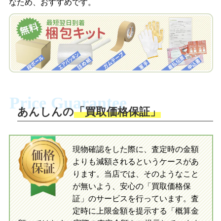
なため、おすすめです。
を申し込みます。梱包キットは送料無料
査定結果をLINEで確認し、梱包キットを
でお届けします。
申し込みます。梱包キットは送料無料で
お届けします。
自宅でおもちゃを発送・梱包
自宅でおもちゃを発送・梱包
梱包キットに同封する発送ガイドの手順
に沿い、査定するおもちゃを梱包してく
梱包キットに同封する発送ガイドの手順
ださい。お電話にて集荷依頼を行い発
に沿い、査定するおもちゃを梱包してく
Price Guarantee
送。当店へ無料で発送いただけます。
ださい。お電話にて集荷依頼を行い発
送。当店へ無料で発送いただけます。
あんしんの
「買取価格保証」
入金完了
入金完了
現物確認をした際に、査定時の金額
当店に査定したおもちゃがご到着後、ご
よりも減額されるというケースがあ
指定の口座に即日入金可能です。
当店に査定したおもちゃがご到着後、ご
指定の口座に即日入金可能です。
ります。当店では、そのようなこと
が無いよう、安心の「買取価格保
証」のサービスを行っています。査
初めての方へ
買取の流れ
写真の撮影方法
定時に上限金額を提示する「概算金
初めての方へ
LINE査定の流れ
写真の撮影方法