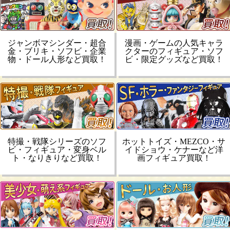
ジャンボマシンダー・超合
漫画・ゲームの人気キャラ
金・ブリキ・ソフビ・企業
クターのフィギュア・ソフ
物・ドール人形など買取！
ビ・限定グッズなど買取！
特撮・戦隊シリーズのソフ
ホットトイズ・MEZCO・サ
ビ・フィギュア・変身ベル
イドショウ・ケナーなど洋
ト・なりきりなど買取！
画フィギュア買取！