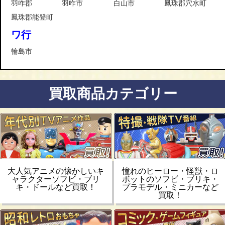
羽咋郡
羽咋市
白山市
鳳珠郡穴水町
鳳珠郡能登町
ワ行
輪島市
買取商品カテゴリー
大人気アニメの懐かしいキ
憧れのヒーロー・怪獣・ロ
ャラクターソフビ・ブリ
ボットのソフビ・ブリキ・
キ・ドールなど買取！
プラモデル・ミニカーなど
買取！