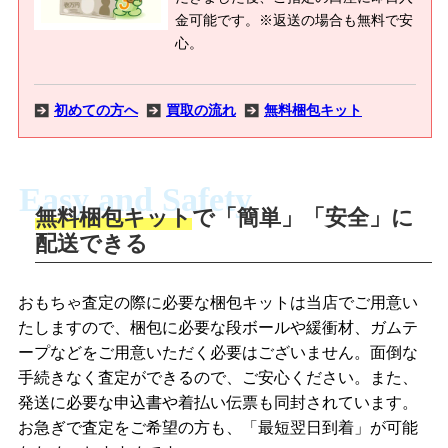
金可能です。※返送の場合も無料で安
心。
初めての方へ
買取の流れ
無料梱包キット
Easy and Safety
無料梱包キット
で「簡単」「安全」に
商品撮影
配送できる
LINEの友だち追加・査定画像を送信
商品を撮影して、査定フォームから画像
「ジョニージョイLINE査定」を友だちに
おもちゃ査定の際に必要な梱包キットは当店でご用意い
を送信します。
追加し、スマートフォンなどのカメラで
たしますので、梱包に必要な段ボールや緩衝材、ガムテ
撮影したおもちゃの写真をトーク中に送
ープなどをご用意いただく必要はございません。面倒な
信します。
手続きなく査定ができるので、ご安心ください。また、
梱包キットをメールで申し込み
発送に必要な申込書や着払い伝票も同封されています。
梱包キットをLINEで申し込み
お急ぎで査定をご希望の方も、「最短翌日到着」が可能
査定結果をメールで確認し、梱包キット