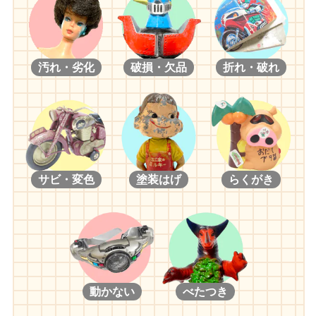
汚れ・劣化
破損・欠品
折れ・破れ
サビ・変色
塗装はげ
らくがき
動かない
べたつき