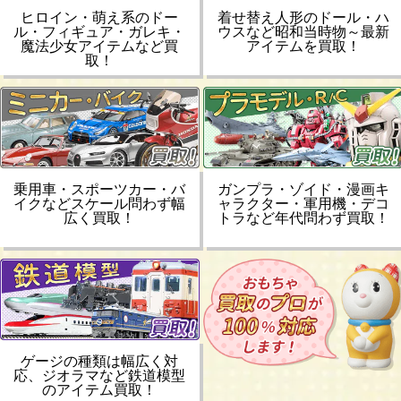
ヒロイン・萌え系のドー
着せ替え人形のドール・ハ
ル・フィギュア・ガレキ・
ウスなど昭和当時物～最新
魔法少女アイテムなど買
アイテムを買取！
取！
乗用車・スポーツカー・バ
ガンプラ・ゾイド・漫画キ
イクなどスケール問わず幅
ャラクター・軍用機・デコ
広く買取！
トラなど年代問わず買取！
ゲージの種類は幅広く対
応、ジオラマなど鉄道模型
のアイテム買取！