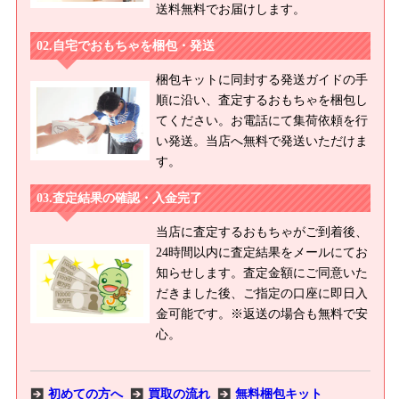
送料無料でお届けします。
自宅でおもちゃを梱包・発送
梱包キットに同封する発送ガイドの手
順に沿い、査定するおもちゃを梱包し
てください。お電話にて集荷依頼を行
い発送。当店へ無料で発送いただけま
す。
査定結果の確認・入金完了
当店に査定するおもちゃがご到着後、
24時間以内に査定結果をメールにてお
知らせします。査定金額にご同意いた
だきました後、ご指定の口座に即日入
金可能です。※返送の場合も無料で安
心。
初めての方へ
買取の流れ
無料梱包キット