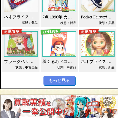
ネオブライス エヴァンゲリオン 綾波レイ 買取！
7点 1996年 カレンダーガール ジェニー人形 買取！
Pocket Fairy/ポケットフェアリー PF ドール買取！
状態：美品
状態：新品
状態：美品
ブラックベリーブッシュ ネオブライス Blythe買取！
着ぐるみペコちゃん ベアブリック 400% 買取！
ネオブライス グルーヴィーグルーヴ タカラ買取！
状態：中古美品
状態：中古品
状態：新品
もっと見る