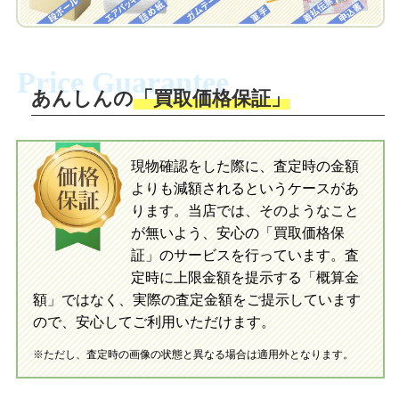
梱包キットに同封する発送ガイドの手順
に沿い、査定するおもちゃを梱包してく
梱包キットに同封する発送ガイドの手順
ださい。お電話にて集荷依頼を行い発
に沿い、査定するおもちゃを梱包してく
Price Guarantee
送。当店へ無料で発送いただけます。
ださい。お電話にて集荷依頼を行い発
送。当店へ無料で発送いただけます。
あんしんの
「買取価格保証」
入金完了
入金完了
現物確認をした際に、査定時の金額
当店に査定したおもちゃがご到着後、ご
よりも減額されるというケースがあ
指定の口座に即日入金可能です。
当店に査定したおもちゃがご到着後、ご
指定の口座に即日入金可能です。
ります。当店では、そのようなこと
が無いよう、安心の「買取価格保
証」のサービスを行っています。査
初めての方へ
買取の流れ
写真の撮影方法
定時に上限金額を提示する「概算金
初めての方へ
LINE査定の流れ
写真の撮影方法
額」ではなく、実際の査定金額をご提示しています
ので、安心してご利用いただけます。
※ただし、査定時の画像の状態と異なる場合は適用外となります。