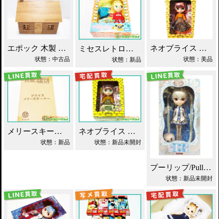
エポック 木製 丸太小屋 シルバニアファミリー 買取！
ネオブライス あちゃちゅむずきん 買取！
ミセスレトロママ ネオブライス Blythe買取！
状態：中古品
状態：美品
状態：新品
メリースキーヤー ネオブライス タカラ買取！
ネオブライス あちゃちゅむずきん Blythe 人形 買取！
状態：新品
状態：新品未開封
プーリップ/Pullip 雪ミク 初音ミク 買取
状態：新品未開封