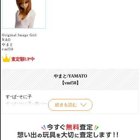
Original Image Girl
NAO
やまと
vmf50
査定額UP中
やまと/YAMATO
【vmf50】
すｰぱｰそに子
すｰぱｰそに子+虎パーカーセット
続きを読む
虎パーカーセット
伽琉羅(カルラ)
羅魅阿(ラミア)
紗鵺香(サヤカ)
絽媚奈(ロミナ)