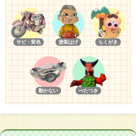
サビ・変色
塗装はげ
らくがき
動かない
べたつき