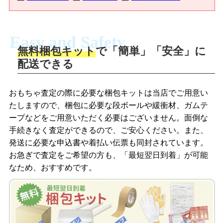
Easy and Safety
無料梱包キット
で「簡単」「安全」に
商品撮影
配送できる
LINEの友だち追加・査定画像を送信
商品を撮影して、査定フォームから画像
「ジョニージョイLINE査定」を友だちに
おもちゃ査定の際に必要な梱包キットは当店でご用意い
を送信します。
追加し、スマートフォンなどのカメラで
たしますので、梱包に必要な段ボールや緩衝材、ガムテ
撮影したおもちゃの写真をトーク中に送
ープなどをご用意いただく必要はございません。面倒な
信します。
手続きなく査定ができるので、ご安心ください。また、
梱包キットをメールで申し込み
発送に必要な申込書や着払い伝票も同封されています。
梱包キットをLINEで申し込み
お急ぎで査定をご希望の方も、「最短翌日到着」が可能
査定結果をメールで確認し、梱包キット
なため、おすすめです。
を申し込みます。梱包キットは送料無料
査定結果をLINEで確認し、梱包キットを
でお届けします。
申し込みます。梱包キットは送料無料で
お届けします。
自宅でおもちゃを発送・梱包
自宅でおもちゃを発送・梱包