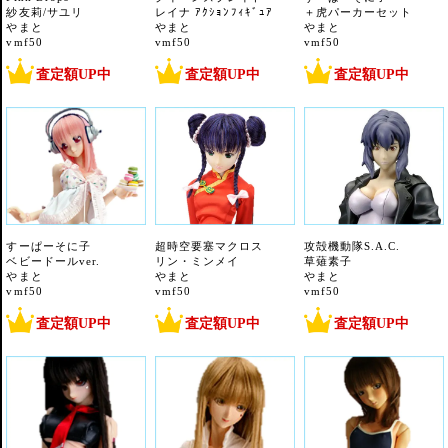
紗友莉/サユリ
レイナ ｱｸｼｮﾝﾌｨｷﾞｭｱ
＋虎パーカーセット
やまと
やまと
やまと
vmf50
vmf50
vmf50
査定額UP中
査定額UP中
査定額UP中
すーぱーそに子
超時空要塞マクロス
攻殻機動隊S.A.C.
ベビードールver.
リン・ミンメイ
草薙素子
やまと
やまと
やまと
vmf50
vmf50
vmf50
査定額UP中
査定額UP中
査定額UP中