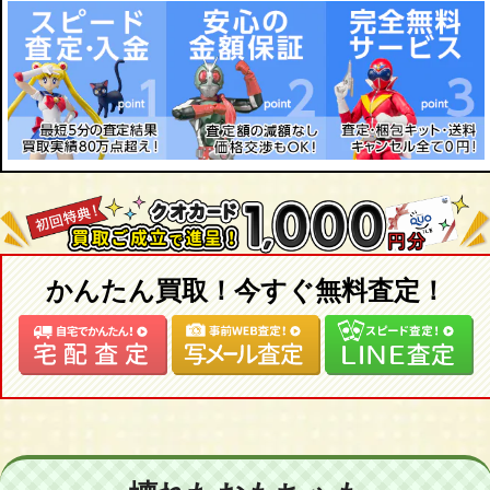
リン・ミンメイ
関羽雲長
関羽雲長 対応 ナース服セット
関羽雲長 ナース服＆ボディセット
NAO
MIHO
ERI
SHIHO
SAYO
MAKO
MIU
かんたん買取！今すぐ無料査定！
MIU 再販版
MIU 褐色肌
RISA
RISA 褐色肌
MIKI
YUMI
AMI
KANA