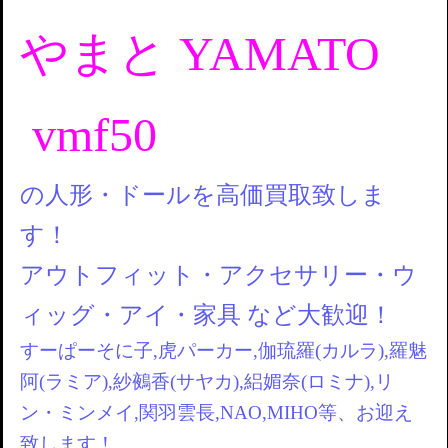
やまと YAMATO
vmf50
の人形・ドールを高価買取致しま
す！
アウトフィット・アクセサリー・ウ
ィッグ・アイ・家具 など大歓迎！
すーぱーそに子,虎パーカー,伽琉羅(カルラ),羅魅
阿(ラミア),紗鵺香(サヤカ),絽媚奈(ロミナ),リ
ン・ミンメイ,関羽雲長,NAO,MIHO等、お迎え
致します！