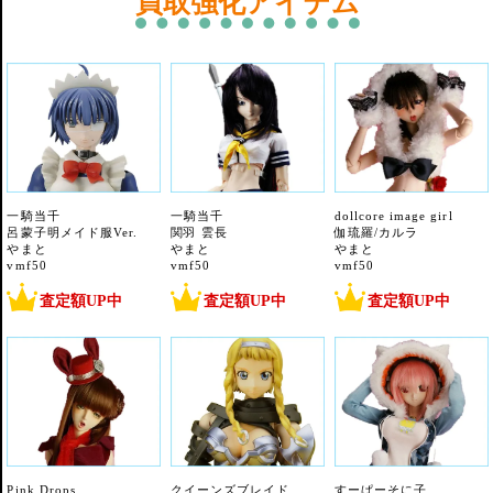
買取強化アイテム
一騎当千
一騎当千
dollcore image girl
呂蒙子明メイド服Ver.
関羽 雲長
伽琉羅/カルラ
やまと
やまと
やまと
vmf50
vmf50
vmf50
査定額UP中
査定額UP中
査定額UP中
Pink Drops
クイーンズブレイド
すーぱーそに子