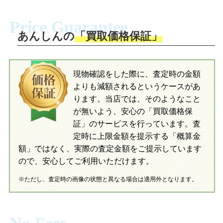
ださい。お電話にて集荷依頼を行い発
に沿い、査定するおもちゃを梱包してく
Price Guarantee
送。当店へ無料で発送いただけます。
ださい。お電話にて集荷依頼を行い発
送。当店へ無料で発送いただけます。
あんしんの
「買取価格保証」
入金完了
入金完了
現物確認をした際に、査定時の金額
当店に査定したおもちゃがご到着後、ご
よりも減額されるというケースがあ
指定の口座に即日入金可能です。
当店に査定したおもちゃがご到着後、ご
指定の口座に即日入金可能です。
ります。当店では、そのようなこと
が無いよう、安心の「買取価格保
証」のサービスを行っています。査
初めての方へ
買取の流れ
写真の撮影方法
定時に上限金額を提示する「概算金
初めての方へ
LINE査定の流れ
写真の撮影方法
額」ではなく、実際の査定金額をご提示しています
ので、安心してご利用いただけます。
※ただし、査定時の画像の状態と異なる場合は適用外となります。