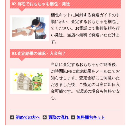
自宅でおもちゃを梱包・発送
梱包キットに同封する発送ガイドの手
順に沿い、査定するおもちゃを梱包し
てください。お電話にて集荷依頼を行
い発送。当店へ無料で発送いただけま
す。
査定結果の確認・入金完了
当店に査定するおもちゃがご到着後、
24時間以内に査定結果をメールにてお
知らせします。査定金額にご同意いた
だきました後、ご指定の口座に即日入
金可能です。※返送の場合も無料で安
心。
初めての方へ
買取の流れ
無料梱包キット