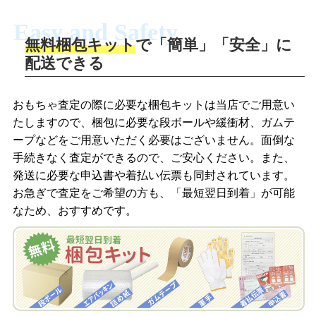
Easy and Safety
無料梱包キット
で「簡単」「安全」に
商品撮影
配送できる
LINEの友だち追加・査定画像を送信
商品を撮影して、査定フォームから画像
「ジョニージョイLINE査定」を友だちに
おもちゃ査定の際に必要な梱包キットは当店でご用意い
を送信します。
追加し、スマートフォンなどのカメラで
たしますので、梱包に必要な段ボールや緩衝材、ガムテ
撮影したおもちゃの写真をトーク中に送
ープなどをご用意いただく必要はございません。面倒な
信します。
手続きなく査定ができるので、ご安心ください。また、
梱包キットをメールで申し込み
発送に必要な申込書や着払い伝票も同封されています。
梱包キットをLINEで申し込み
お急ぎで査定をご希望の方も、「最短翌日到着」が可能
査定結果をメールで確認し、梱包キット
なため、おすすめです。
を申し込みます。梱包キットは送料無料
査定結果をLINEで確認し、梱包キットを
でお届けします。
申し込みます。梱包キットは送料無料で
お届けします。
自宅でおもちゃを発送・梱包
自宅でおもちゃを発送・梱包
梱包キットに同封する発送ガイドの手順
に沿い、査定するおもちゃを梱包してく
梱包キットに同封する発送ガイドの手順