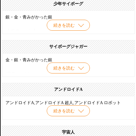
少年サイボーグ
銀・金・青みがかった銀
続きを読む
【 変身セット 】
プラズマA（エース）,スカイライダーX（エックス）,サイクロイ
ドZ（ゼット）,スペーシーX1,スペーシーX2,スペーシーX3
サイボーグジャガー
【 武器セット 】
金・銀・青みがかった銀
ジェットブーツ,メガトンボール,ウルトラカッター,シーホープV
続きを読む
(変身セット)
ヒョウ,トラ,黒ヒョウ,シェパード,雌ライオン,雄ライオン,雪ヒョ
ウ
アンドロイドA
【 超獣セット 】
アンドロイドA,アンドロイドA 超人,アンドロイドA ロボット
ドーベルマンJ,ドラゴンK,コンドルV
続きを読む
宇宙人