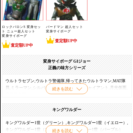
ロックバロンS 変身セッ
バードマン 超人セット
ト ニュー超人セット
変身サイボーグ
変身サイボーグ
査定額UP中
査定額UP中
変身サイボーグ GIジョー
正義の味方シリーズ
ウルトラセブン,ウルトラ警備隊,帰ってきたウルトラマン,MAT隊
員,ミラーマン,シルバー仮面,シルバー仮面ジャイアント,月光仮面,
続きを読む
変身忍者嵐
【 変身セットシリーズ 】
キングワルダー
ウルトラセブン,ウルトラ警備隊,帰ってきたウルトラマン,MAT隊
員,TAC隊員,仮面ライダーDX,シルバー仮面 ,デビルマン,流星人間
キングワルダー1世（グリーン）,キングワルダー1世（イエロー）,
ゾーン
キングワルダー1世（ブルー）,キングワルダー1世（パープル）
続きを読む