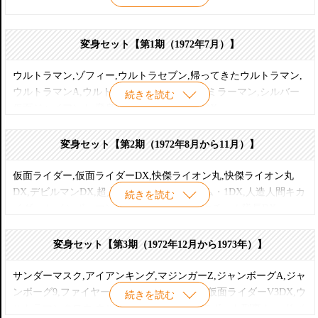
【 怪人セット 】
ドクロキング,サタンキング,植物怪人,
変身セット【第1期（1972年7月）】
【 武器セット 】
ウルトラマン,ゾフィー,ウルトラセブン,帰ってきたウルトラマン,
火炎銃,笑い銃,放射能銃,脱水銃,ギロチンカッター,化石銃,クレー
ウルトラマンA,ウルトラ警備隊,マット隊員,ミラーマン,シルバー
続きを読む
ジーガン,分解銃,鉄の爪,音叉銃,ピラニア銃,麻酔銃,殺人ドリル,毒
仮面ジャイアント,変身忍者 嵐,変身忍者 嵐DX
ガス銃,記憶喪失銃,アメーバー銃,吸血銃,死神銃,催眠銃
変身セット【第2期（1972年8月から11月）】
仮面ライダー,仮面ライダーDX,快傑ライオン丸,快傑ライオン丸
DX,デビルマンDX,超人バロム・1,超人バロム・1DX,人造人間キカ
続きを読む
イダー,レインボーマン（ダッシュ7）,タックチーム隊長DX
変身セット【第3期（1972年12月から1973年）】
サンダーマスク,アイアンキング,マジンガーZ,ジャンボーグA,ジャ
ンボーグ9,ファイヤーマン,仮面ライダーV3,仮面ライダーV3DX,ウ
続きを読む
ルトラマンタロウ,ウルトラマンタロウDX,ロボット刑事,レッドバ