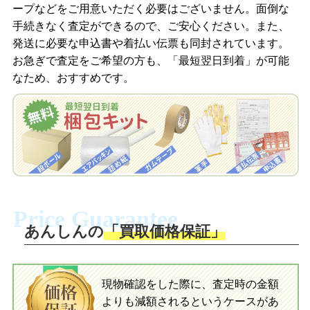
撮影したおもちゃの写真をトーク中に送
ープなどをご用意いただく必要はございません。面倒な
信します。
手続きなく査定ができるので、ご安心ください。また、
梱包キットをメールで申し込み
発送に必要な申込書や着払い伝票も同封されています。
梱包キットをLINEで申し込み
お急ぎで査定をご希望の方も、「最短翌日到着」が可能
査定結果をメールで確認し、梱包キット
なため、おすすめです。
を申し込みます。梱包キットは送料無料
査定結果をLINEで確認し、梱包キットを
でお届けします。
申し込みます。梱包キットは送料無料で
お届けします。
自宅でおもちゃを発送・梱包
自宅でおもちゃを発送・梱包
梱包キットに同封する発送ガイドの手順
に沿い、査定するおもちゃを梱包してく
梱包キットに同封する発送ガイドの手順
ださい。お電話にて集荷依頼を行い発
に沿い、査定するおもちゃを梱包してく
Price Guarantee
送。当店へ無料で発送いただけます。
ださい。お電話にて集荷依頼を行い発
送。当店へ無料で発送いただけます。
あんしんの
「買取価格保証」
入金完了
入金完了
現物確認をした際に、査定時の金額
当店に査定したおもちゃがご到着後、ご
よりも減額されるというケースがあ
指定の口座に即日入金可能です。
当店に査定したおもちゃがご到着後、ご