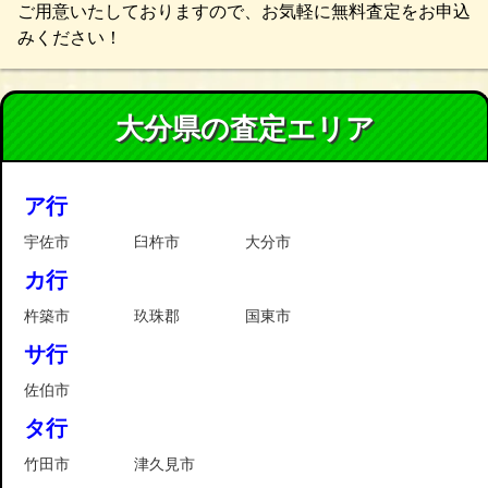
ご用意いたしておりますので、お気軽に無料査定をお申込
みください！
大分県の査定エリア
ア行
宇佐市
臼杵市
大分市
カ行
杵築市
玖珠郡
国東市
サ行
佐伯市
タ行
竹田市
津久見市