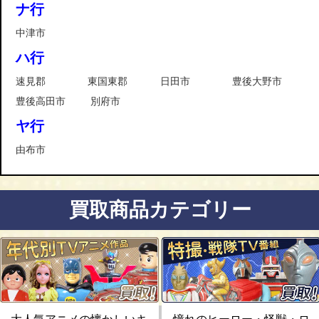
ナ行
中津市
ハ行
速見郡
東国東郡
日田市
豊後大野市
豊後高田市
別府市
ヤ行
由布市
買取商品カテゴリー