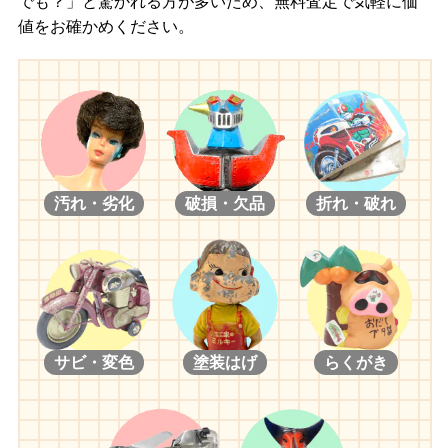
でも？」と驚かれる方が多いため、無料査定で気軽に価
値をお確かめください。
汚れ・劣化
破損・欠品
折れ・破れ
サビ・変色
塗装はげ
らくがき