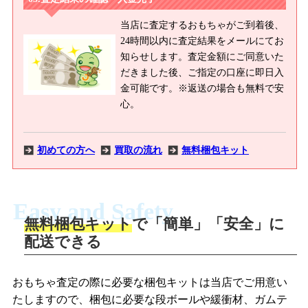
当店に査定するおもちゃがご到着後、
24時間以内に査定結果をメールにてお
知らせします。査定金額にご同意いた
だきました後、ご指定の口座に即日入
金可能です。※返送の場合も無料で安
心。
初めての方へ
買取の流れ
無料梱包キット
Easy and Safety
無料梱包キット
で「簡単」「安全」に
商品撮影
配送できる
LINEの友だち追加・査定画像を送信
商品を撮影して、査定フォームから画像
「ジョニージョイLINE査定」を友だちに
おもちゃ査定の際に必要な梱包キットは当店でご用意い
を送信します。
追加し、スマートフォンなどのカメラで
たしますので、梱包に必要な段ボールや緩衝材、ガムテ