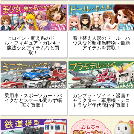
ヒロイン・萌え系のドー
着せ替え人形のドール・ハ
ル・フィギュア・ガレキ・
ウスなど昭和当時物～最新
魔法少女アイテムなど買
アイテムを買取！
取！
乗用車・スポーツカー・バ
ガンプラ・ゾイド・漫画キ
イクなどスケール問わず幅
ャラクター・軍用機・デコ
広く買取！
トラなど年代問わず買取！