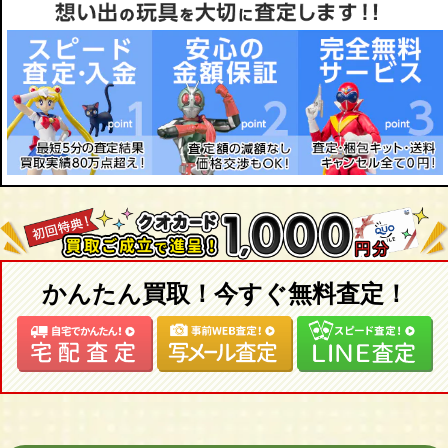
高層ビル
アカデミー
エッフェル塔
マイクロエース
ホワイトハウス
イタレリ
かんたん買取！今すぐ無料査定！