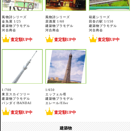
風物詩シリーズ
風物詩シリーズ
箱庭シリーズ
金魚屋 1/25
居酒屋 1/60
田舎の駅 1/150
建築物プラモデル
建築物プラモデル
建築物プラモデル
河合商会
河合商会
河合商会
査定額UP中
査定額UP中
査定額UP中
1/700
1/650
東京スカイツリー
エッフェル塔
建築物プラモデル
建築物プラモデル
バンダイ/BANDAI
エレール/Eller
査定額UP中
査定額UP中
建築物