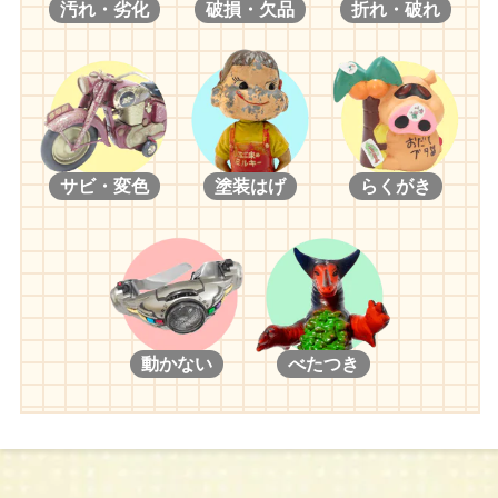
汚れ・劣化
破損・欠品
折れ・破れ
サビ・変色
塗装はげ
らくがき
動かない
べたつき