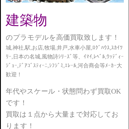
建築物
のプラモデルを高価買取致します！
城,神社,駅,お店,牧場,井戸,水車小屋,ﾛｸﾞﾊｳｽ,ｽｶｲﾂ
ﾘｰ,日本の名城,風物詩ｼﾘｰｽﾞ等、ｲﾏｲ,ﾚﾍﾞﾙ,ｳｯﾃﾞｨｰ
ｼﾞｮｰ,ﾃﾞｱｺﾞｽﾃｨｰﾆ,ｼﾌｼﾞﾐ,ｴﾚｰﾙ,河合商会等ﾒｰｶｰ大
歓迎！
年代やスケール・状態問わず買取OK
です！
買取は１点から大量まで対応してお
ります！