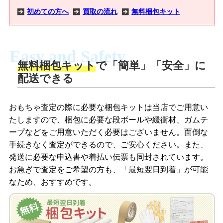
初めての方へ
買取の流れ
無料梱包キット
Easy and Safety
無料梱包キット
で「簡単」「安全」に
商品撮影
配送できる
LINEの友だち追加・査定画像を送信
商品を撮影して、査定フォームから画像
「ジョニージョイLINE査定」を友だちに
おもちゃ査定の際に必要な梱包キットは当店でご用意い
を送信します。
追加し、スマートフォンなどのカメラで
たしますので、梱包に必要な段ボールや緩衝材、ガムテ
撮影したおもちゃの写真をトーク中に送
ープなどをご用意いただく必要はございません。面倒な
信します。
手続きなく査定ができるので、ご安心ください。また、
梱包キットをメールで申し込み
発送に必要な申込書や着払い伝票も同封されています。
梱包キットをLINEで申し込み
お急ぎで査定をご希望の方も、「最短翌日到着」が可能
査定結果をメールで確認し、梱包キット
なため、おすすめです。
を申し込みます。梱包キットは送料無料
査定結果をLINEで確認し、梱包キットを
でお届けします。
申し込みます。梱包キットは送料無料で
お届けします。