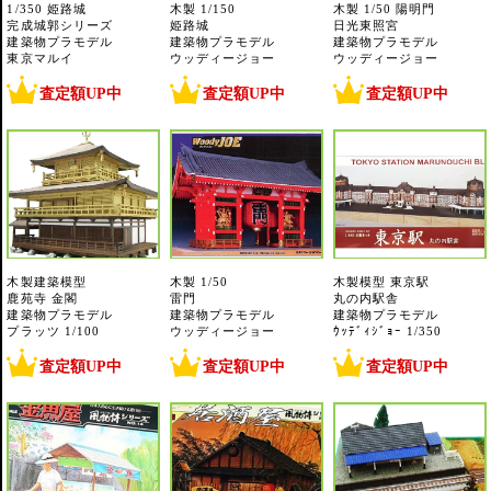
1/350 姫路城
木製 1/150
木製 1/50 陽明門
完成城郭シリーズ
姫路城
日光東照宮
建築物プラモデル
建築物プラモデル
建築物プラモデル
東京マルイ
ウッディージョー
ウッディージョー
査定額UP中
査定額UP中
査定額UP中
木製建築模型
木製 1/50
木製模型 東京駅
鹿苑寺 金閣
雷門
丸の内駅舎
建築物プラモデル
建築物プラモデル
建築物プラモデル
プラッツ 1/100
ウッディージョー
ｳｯﾃﾞｨｼﾞｮｰ 1/350
査定額UP中
査定額UP中
査定額UP中