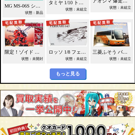
アオシマ 爆走野郎渡り鳥 デコトラ買取！
タミヤ 1/10 トヨタ マウンテンライダー 買取！
MG MS-06S シャア専用ザク エクストラフィニッシュ買取！
状態：未組立
状態：未組立
状態：新品
限定！ゾイド アイアンコング・マークⅡ買取！
ロッソ 1/8 フェラーリ643 WRX買取！
三菱ふそう バス エアロクィーン買取！
状態：未開封
状態：未組立
状態：未組立
もっと見る