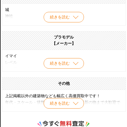
城
神社
続きを読む
駅
お店
風車
プラモデル
牧場
【メーカー】
井戸
水車小屋
イマイ
マンション
レベル
続きを読む
ログハウス
ウッディージョー
スカイツリー
デアゴスティーニ
石油プラント
エアフィックス
その他
料金所
フジミ
観覧車
エレール
上記掲載以外の建築物なども幅広く高価買取中です！
日本の名城
童友社
年代・スケール・状態も問わず昭和当時～最新の物まで大歓迎で
続きを読む
風物詩シリーズ
PLUM
す！！
箱庭シリーズ
緑商会
ペンション
河合商会