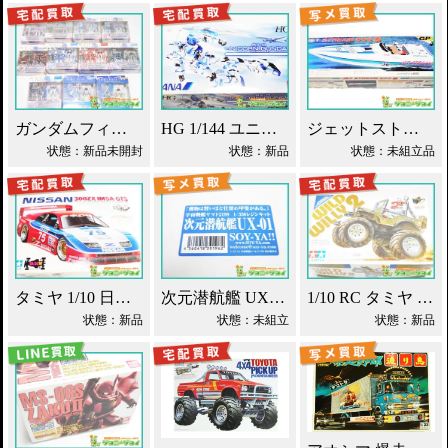
ガンダムフィックスフィギュレーション GFF おまとめ買取！
HG 1/144 ユニコーンガンダム ANAオリジナルカラー買取！
ジェットストリーム 800S 京商 レーシングボート買取！
状態：新品未開封
状態：新品
状態：未組立品
タミヤ 1/10 日産 300ZX IMSA・GTS ラジコン買取！
次元潜航艦 UX-01 レジンキット 1/350 宇宙戦艦ヤマト2199買取！
1/10 RC タミヤ ワイルドウイリー2 買取！
状態：新品
状態：未組立
状態：新品