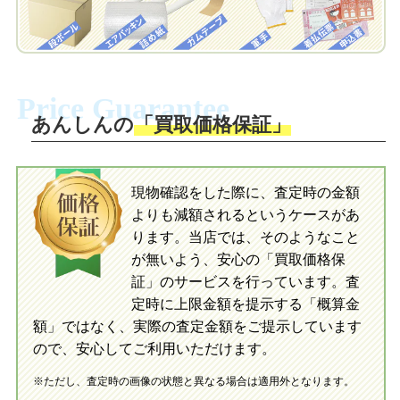
自宅でおもちゃを発送・梱包
自宅でおもちゃを発送・梱包
梱包キットに同封する発送ガイドの手順
に沿い、査定するおもちゃを梱包してく
梱包キットに同封する発送ガイドの手順
ださい。お電話にて集荷依頼を行い発
に沿い、査定するおもちゃを梱包してく
Price Guarantee
送。当店へ無料で発送いただけます。
ださい。お電話にて集荷依頼を行い発
送。当店へ無料で発送いただけます。
あんしんの
「買取価格保証」
入金完了
入金完了
現物確認をした際に、査定時の金額
当店に査定したおもちゃがご到着後、ご
よりも減額されるというケースがあ
指定の口座に即日入金可能です。
当店に査定したおもちゃがご到着後、ご
指定の口座に即日入金可能です。
ります。当店では、そのようなこと
が無いよう、安心の「買取価格保
証」のサービスを行っています。査
初めての方へ
買取の流れ
写真の撮影方法
定時に上限金額を提示する「概算金
初めての方へ
LINE査定の流れ
写真の撮影方法
額」ではなく、実際の査定金額をご提示しています
ので、安心してご利用いただけます。
※ただし、査定時の画像の状態と異なる場合は適用外となります。