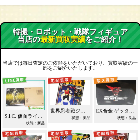
特撮・ロボット・戦隊フィギュア
当店の
最新買取実績
をご紹介！
当店では毎日査定のご依頼をいただいており、買取実績の一
部をご紹介いたします。
世界忍者戦ジライヤ DX磁気 買取！
EX合金 ゲッターロボ ゲッター1 買取！
S.I.C. 仮面ライダーオーズ ラトラーターコンボ買取
状態：美品
状態：良品
状態：新品