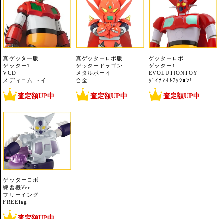
真ゲッター版
真ゲッターロボ版
ゲッターロボ
ゲッター1
ゲッタードラゴン
ゲッター1
VCD
メタルボーイ
EVOLUTIONTOY
メディコム トイ
合金
ﾀﾞｲﾅﾏｲﾄｱｸｼｮﾝ!
査定額UP中
査定額UP中
査定額UP中
ゲッターロボ
練習機Ver.
フリーイング
FREEing
査定額UP中