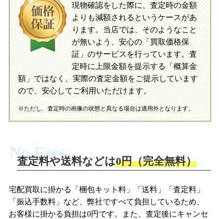
現物確認をした際に、査定時の金額
当店に査定したおもちゃがご到着後、ご
よりも減額されるというケースがあ
指定の口座に即日入金可能です。
当店に査定したおもちゃがご到着後、ご
指定の口座に即日入金可能です。
ります。当店では、そのようなこと
が無いよう、安心の「買取価格保
証」のサービスを行っています。査
初めての方へ
買取の流れ
写真の撮影方法
定時に上限金額を提示する「概算金
初めての方へ
LINE査定の流れ
写真の撮影方法
額」ではなく、実際の査定金額をご提示しています
ので、安心してご利用いただけます。
※ただし、査定時の画像の状態と異なる場合は適用外となります。
No Fees
査定料や送料などは
0円（完全無料）
宅配買取に掛かる「梱包キット料」「送料」「査定料」
「振込手数料」など、弊社ですべて負担しているため、
お客様に掛かる負担は0円です。また、査定後にキャンセ