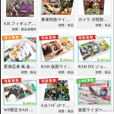
勇者特急マイトガイン 4段変形 轟龍 買取！
ガメラ 大怪獣空中決戦 ソフビ買取！
S.H.フィギュアーツ ジェノサイダー 買取！
状態：美品
状態：良品
状態：新品未開封
変身忍者 嵐 血車魔神斉 東映レトロソフビ買取！
RAH 仮面ライダーパンチホッパー 2011DX買取！
RAH DX ジョーカー 仮面ライダーブレイド買取！
状態：新品
状態：新品
状態：新品
S.H.ﾌｨｷﾞｭｱｰﾂ 獣電戦隊ｷｮｳﾘｭｳｼﾞｬｰ買取！
WF限定 RAH シャドームーン Ver.1.5 2012DX 買取！
仮面ライダーカブト DXカブトゼクター買取！
状態：美品