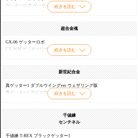
ゲッター2 リペイントver
ゲッターロボ ゲッター2
続きを読む
ゲッター2 ブラックver
ゲッターロボ ゲッター3
ゲッター3 ノーマルカラー
ゲッター3 リペイントver
超合金魂
ゲッター3 ブラックver
ゲッタードラゴン ノーマルカラー
GX-06 ゲッターロボ
ゲッタードラゴン リペイントver メタルビーストモード
GX-06M ゲッターロボ練習機
続きを読む
ゲッターライガー ノーマルカラー
GX-06G1 ゲッター1 / メタリック
ゲッターポセイドン ノーマルカラー
GX-18 ゲッタードラゴン
真ゲッター1 修正版ウイング付き
GX-19 ゲッターライガー
新世紀合金
真ゲッターウイング(修正用パーツ)
GX-20 ゲッターポセイドン
真ゲッター1 チェンジングセット ブラックver
GX-51 ゲッタードラゴン / from 真ゲッターロボ
真ゲッター1 ダブルウイングver ウェザリング版
ゲッターロボ用 ミサイルマシンガン ノーマルカラー
GX-52 ゲッター1 / from 真ゲッターロボ
真ゲッター1 デビルウイングver
続きを読む
ゲッターロボ用 ミサイルマシンガン ブラックver
真ゲッター1 クローズドウイング版 ニューブラックver
ゲッターロボ用 ギガンティックダブルトマホーク
ブラックゲッター アニメエクスポート限定 血シブキ&ウェザリン
ゲッターロボ用 ゲットマシンベーススタンドセット
グver
千値練
ゲッターロボG用 ダブルGトマホーク
ネオゲッター1 実験練習機
センチネル
真ゲッターロボ2 パールメタリックver
真ゲッターロボ2 ブラックver
千値練 T-REX ブラックゲッター1