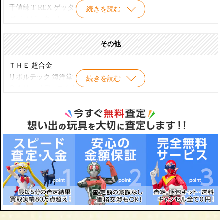
千値練 T-REX ゲッター１
続きを読む
ダイノゲッター1
ダイノゲッター2
ダイノゲッター3
その他
ＴＨＥ 超合金
リボルテック 海洋堂
続きを読む
ＲＡＨ メディコムトイ
B-CLUB CBキャラ
メガソフビ 海洋堂
ガレージキット
浪曼堂 アクションストーン
やまと SIFEX/ゲッターロボ など