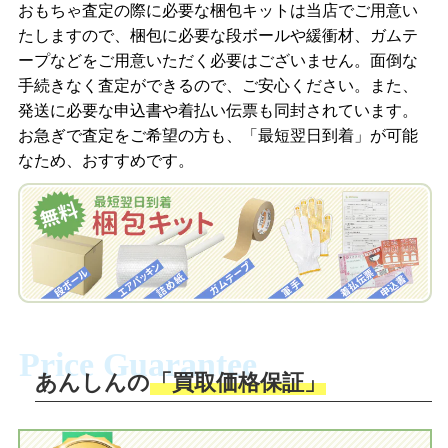
商品を撮影して、査定フォームから画像
「ジョニージョイLINE査定」を友だちに
おもちゃ査定の際に必要な梱包キットは当店でご用意い
を送信します。
追加し、スマートフォンなどのカメラで
たしますので、梱包に必要な段ボールや緩衝材、ガムテ
撮影したおもちゃの写真をトーク中に送
ープなどをご用意いただく必要はございません。面倒な
信します。
手続きなく査定ができるので、ご安心ください。また、
梱包キットをメールで申し込み
発送に必要な申込書や着払い伝票も同封されています。
梱包キットをLINEで申し込み
お急ぎで査定をご希望の方も、「最短翌日到着」が可能
査定結果をメールで確認し、梱包キット
なため、おすすめです。
を申し込みます。梱包キットは送料無料
査定結果をLINEで確認し、梱包キットを
でお届けします。
申し込みます。梱包キットは送料無料で
お届けします。
自宅でおもちゃを発送・梱包
自宅でおもちゃを発送・梱包
梱包キットに同封する発送ガイドの手順
に沿い、査定するおもちゃを梱包してく
梱包キットに同封する発送ガイドの手順
ださい。お電話にて集荷依頼を行い発
に沿い、査定するおもちゃを梱包してく
Price Guarantee
送。当店へ無料で発送いただけます。
ださい。お電話にて集荷依頼を行い発
送。当店へ無料で発送いただけます。
あんしんの
「買取価格保証」
入金完了
入金完了