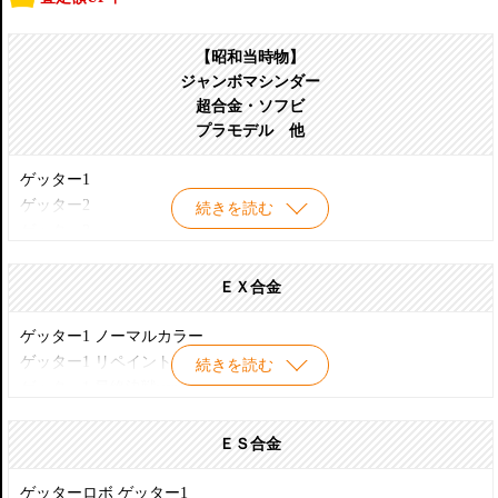
【昭和当時物】
ジャンボマシンダー
超合金・ソフビ
プラモデル 他
ゲッター1
ゲッター2
続きを読む
ゲッター3
ゲッターロボG ライガー
ゲッターロボG ドラゴン
ＥＸ合金
ゲッターロボG ポセイドン
ゲッター1 ノーマルカラー
ゲッター1 リペイントver
続きを読む
ゲッター1 最終決戦ver
ゲッター1用 最終決戦パーツセット
ブラックゲッター 竜馬モード(ホビージャパン誌上限定版)
ＥＳ合金
ブラックゲッター 竜馬モード リペイントver チェンジングセット
ゲッター2 ノーマルカラー
ゲッターロボ ゲッター1