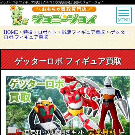
ゲッターロボ フィギュア買取｜クチコミや買取価格が多数のジョニージョイ
MENU
HOME
>
特撮・ロボット・戦隊フィギュア買取
>
ゲッター
ロボ フィギュア買取
ゲッターロボ フィギュア買取