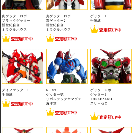
真ゲッターロボ
真ゲッターロボ
ゲッター1
ブラックゲッター
真ゲッター2
千値練
新世紀合金
新世紀合金
ミラクルハウス
ミラクルハウス
査定額UP中
査定額UP中
査定額UP中
ダイノゲッター1
No.89
ゲッターロボ
千値練
ゲッター號
ゲッター1
リボルテックヤマグチ
THREEZERO
査定額UP中
海洋堂
スリーゼロ
査定額UP中
査定額UP中