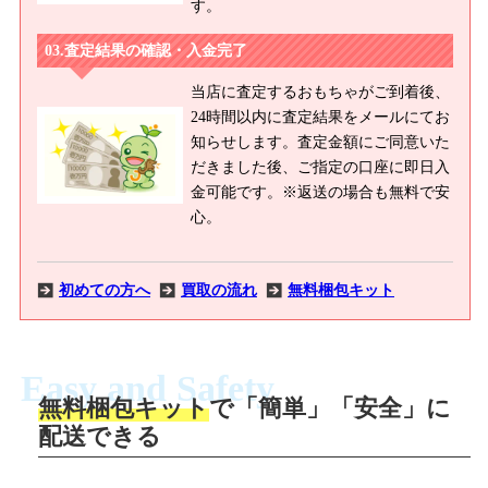
す。
査定結果の確認・入金完了
当店に査定するおもちゃがご到着後、
24時間以内に査定結果をメールにてお
知らせします。査定金額にご同意いた
だきました後、ご指定の口座に即日入
金可能です。※返送の場合も無料で安
心。
初めての方へ
買取の流れ
無料梱包キット
Easy and Safety
無料梱包キット
で「簡単」「安全」に
商品撮影
配送できる
LINEの友だち追加・査定画像を送信