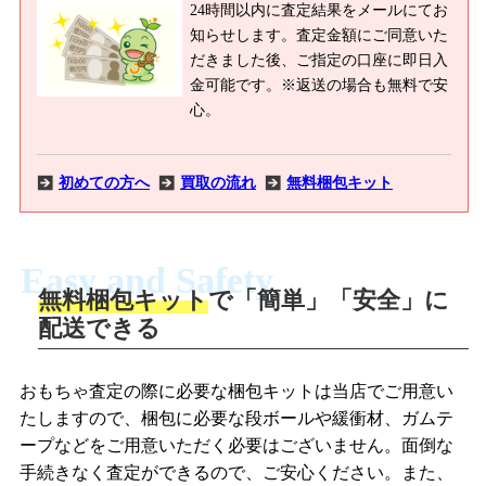
24時間以内に査定結果をメールにてお
知らせします。査定金額にご同意いた
だきました後、ご指定の口座に即日入
金可能です。※返送の場合も無料で安
心。
初めての方へ
買取の流れ
無料梱包キット
Easy and Safety
無料梱包キット
で「簡単」「安全」に
商品撮影
配送できる
LINEの友だち追加・査定画像を送信
商品を撮影して、査定フォームから画像
「ジョニージョイLINE査定」を友だちに
おもちゃ査定の際に必要な梱包キットは当店でご用意い
を送信します。
追加し、スマートフォンなどのカメラで
たしますので、梱包に必要な段ボールや緩衝材、ガムテ
撮影したおもちゃの写真をトーク中に送
ープなどをご用意いただく必要はございません。面倒な
信します。
手続きなく査定ができるので、ご安心ください。また、
梱包キットをメールで申し込み