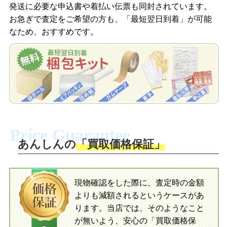
発送に必要な申込書や着払い伝票も同封されています。
梱包キットをLINEで申し込み
お急ぎで査定をご希望の方も、「最短翌日到着」が可能
査定結果をメールで確認し、梱包キット
なため、おすすめです。
を申し込みます。梱包キットは送料無料
査定結果をLINEで確認し、梱包キットを
でお届けします。
申し込みます。梱包キットは送料無料で
お届けします。
自宅でおもちゃを発送・梱包
自宅でおもちゃを発送・梱包
梱包キットに同封する発送ガイドの手順
に沿い、査定するおもちゃを梱包してく
梱包キットに同封する発送ガイドの手順
ださい。お電話にて集荷依頼を行い発
に沿い、査定するおもちゃを梱包してく
Price Guarantee
送。当店へ無料で発送いただけます。
ださい。お電話にて集荷依頼を行い発
送。当店へ無料で発送いただけます。
あんしんの
「買取価格保証」
入金完了
入金完了
現物確認をした際に、査定時の金額
当店に査定したおもちゃがご到着後、ご
よりも減額されるというケースがあ
指定の口座に即日入金可能です。
当店に査定したおもちゃがご到着後、ご
指定の口座に即日入金可能です。
ります。当店では、そのようなこと
が無いよう、安心の「買取価格保