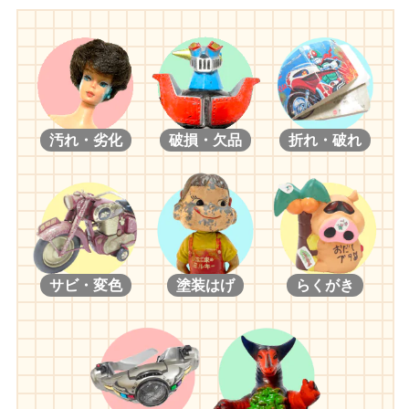
汚れ・劣化
破損・欠品
折れ・破れ
サビ・変色
塗装はげ
らくがき