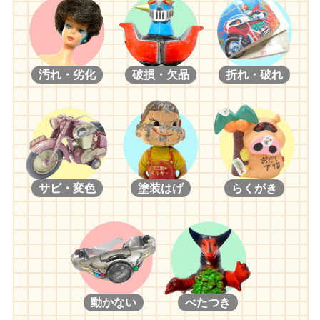
汚れ・劣化
破損・欠品
折れ・破れ
サビ・変色
塗装はげ
らくがき
動かない
べたつき