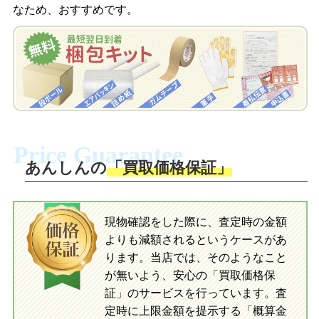
なため、おすすめです。
を申し込みます。梱包キットは送料無料
査定結果をLINEで確認し、梱包キットを
でお届けします。
申し込みます。梱包キットは送料無料で
お届けします。
自宅でおもちゃを発送・梱包
自宅でおもちゃを発送・梱包
梱包キットに同封する発送ガイドの手順
に沿い、査定するおもちゃを梱包してく
梱包キットに同封する発送ガイドの手順
ださい。お電話にて集荷依頼を行い発
に沿い、査定するおもちゃを梱包してく
Price Guarantee
送。当店へ無料で発送いただけます。
ださい。お電話にて集荷依頼を行い発
送。当店へ無料で発送いただけます。
あんしんの
「買取価格保証」
入金完了
入金完了
現物確認をした際に、査定時の金額
当店に査定したおもちゃがご到着後、ご
よりも減額されるというケースがあ
指定の口座に即日入金可能です。
当店に査定したおもちゃがご到着後、ご
指定の口座に即日入金可能です。
ります。当店では、そのようなこと
が無いよう、安心の「買取価格保
証」のサービスを行っています。査
初めての方へ
買取の流れ
写真の撮影方法
定時に上限金額を提示する「概算金