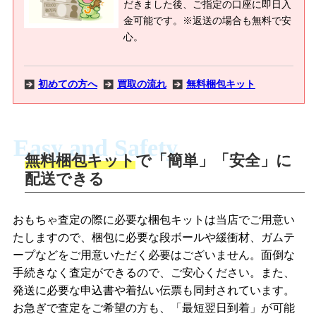
だきました後、ご指定の口座に即日入
金可能です。※返送の場合も無料で安
心。
初めての方へ
買取の流れ
無料梱包キット
Easy and Safety
無料梱包キット
で「簡単」「安全」に
商品撮影
配送できる
LINEの友だち追加・査定画像を送信
商品を撮影して、査定フォームから画像
「ジョニージョイLINE査定」を友だちに
おもちゃ査定の際に必要な梱包キットは当店でご用意い
を送信します。
追加し、スマートフォンなどのカメラで
たしますので、梱包に必要な段ボールや緩衝材、ガムテ
撮影したおもちゃの写真をトーク中に送
ープなどをご用意いただく必要はございません。面倒な
信します。
手続きなく査定ができるので、ご安心ください。また、
梱包キットをメールで申し込み
発送に必要な申込書や着払い伝票も同封されています。
梱包キットをLINEで申し込み
お急ぎで査定をご希望の方も、「最短翌日到着」が可能
査定結果をメールで確認し、梱包キット