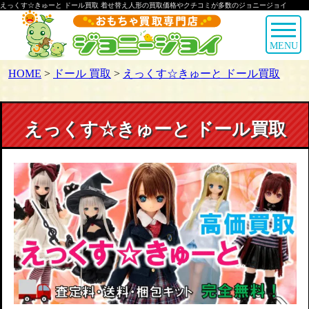
えっくす☆きゅーと ドール買取 着せ替え人形の買取価格やクチコミが多数のジョニージョイ
MENU
HOME
>
ドール 買取
>
えっくす☆きゅーと ドール買取
えっくす☆きゅーと ドール買取