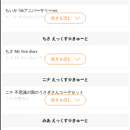
ころん Snotty Cat III DS開催記念ver. ムニュ口
ころん カジュアルコーデAセット
ちいか 5thアニバーサリーver.
ころん カジュアルコーデBセット
ちいか Romantic Girly!
続きを読む
くまさん ころん 限定
ちいか Romantic Girly!II
くまさん ころん ラジオ会館へお出かけコーデセット
ちいか Romantic Girly!III 秋葉原リニューアル2周年記念ver.
くまさん ころん
ちいか Secret Wonderland
ちさ えっくす☆きゅーと
Classic Alice ころん 限定
ちいか Secret Wonderland DS開催記念ver.
おおかみころん 新ラジオ会館オープン1周年記念モデル
ちいか sweet dream キノコジュースコラボ
ちさ My first diary
チャリティープロジェクト ころん Snotty Cat
ちいか SWEET PUNK GILRS!
ちさ My first diary ストレートヘアver.
続きを読む
プリンセスころん 12時までに帰らなきゃ!
ちいか ふわふわスイートラベンダーセット
ちさ Secret Little Wonderland
赤ずきんころん 通常販売ver.
ちいか 大正浪漫カフェ
ちさ Meets Snotty Cat
魔女っ子ころん little witch of the wind ver.1.1
魔女っ子ちいか little witch of the heart ver.1.1
ちさの冬休み
ニナ えっくす☆きゅーと
1/12 ころん Snotty Cat
魔女っ子ちいか little witch of the heart ver.1.2 限定
ひみつの花園 ちさ
1/12 ころん Snotty Cat ver.1.1
魔女っ子ちいか little witch of the heart
小さなメイドちさ
ニナ 不思議の国のうさぎさんコーデセット
Sugar Cherryちいか 限定ver.
Summer Limited09ちさ Aqua Green ver.
ニナの夏休み
続きを読む
Summer Limited 09 ちいかAqua Green ver.
ニナ Graceful Girl
プリンセスちいか ツバメにのって
ニナ Secret Little Wonderland
りすさん ちいか DS開催記念ver.
ひみつの花園 ニナ
みあ えっくす☆きゅーと
りすさん ちいか
小公女 ニナ