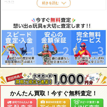
ひめの ショップリニューアル特別仕様
リアン SWEET PUNK GIRLS!
つきは
続きを読む
おおかみさん ひめの
Black Alice リアン
みう
チャリティープロジェクトひめの Fanny Fanny
いばら姫リアン
みお
魔女っ子ひめの little witch of starlight ver.1.1限定
ぎんぎつねさん リアン
みなみ先生
魔女っ子ひめの little witch of starlight
1/12 リアン Angelic Sigh
ゆうた
1/12 Dreamy Girl リアン コーデ 限定
ライリ
かんたん買取！今すぐ無料査定！