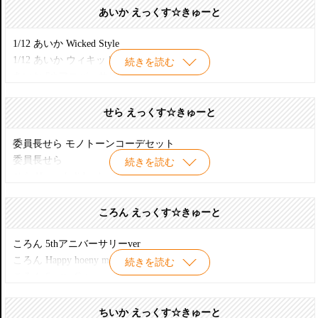
あおと クラシックセーラー&にゃんこカジュアルBLKコーデver
あいか えっくす☆きゅーと
少年探偵団 あおと
少年探偵団 あおと ver.1.1
1/12 あいか Wicked Style
少年探偵団IIあおと
1/12 あいか ウィキッドスタイル ver.1.1
続きを読む
冬のギムナジウム あおと
あいか 5thアニバーサリーver
月夜の魔法少年 あおと
あいか Secret Wonderland
あおと Halloween Aqua Green ver. 限定
あいか SWEET PUNK GIRLS! DS開催記念ver.
せら えっくす☆きゅーと
あおと Halloween Blonde ver. 限定
あいか Wicked Style plus
あいか Wicked StyleII
委員長せら モノトーンコーデセット
あいか Wicked StyleIII ver.1.1限定
委員長せら
続きを読む
魔女っ子あいか little witch of flame ver.1.1 販売
せら Happy holidays!
魔女っ子あいか little witch of flame
せら Happy holidays! ハッピーホリディコーデset
ねこさん あいか アゾンダイレクトストア限定
せら Secret Wonderland
ころん えっくす☆きゅーと
ねこさんあいか クラシカルロリータ ブラックver. 限定
せら 委員長 大阪1周年記念ver
ねこさんあいか クラシカルロリータ ボルドーver. 限定
魔女っ子せら little witch of the wisdom ver.1.1 限定
ころん 5thアニバーサリーver
魔女っ子せら little witch of the wisdom
ころん Happy hoeny marmalade
続きを読む
ころん Snotty Cat
ころん Snotty Cat II DS開催記念ver.
ころん Snotty Cat II
ちいか えっくす☆きゅーと