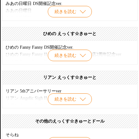
1/12 ちいか Romantic Girly!
みあの日曜日 DS開催記念ver.
1/12 Dreamy Girl ちいか コーデset 限定
みあの日曜日
続きを読む
みあの放課後
みあの冬休み DS開催記念ver.
みあの冬休み ふわふわ白うさぎさん 大阪限定
ひめの えっくす☆きゅーと
みあの冬休み
春うさぎさん みあ
ひめの Fanny Fanny DS開催記念ver.
春うさぎさん みあ アゾン販売
ひめの Fanny Fanny II レーベルショップ大阪店2周年記念ver
続きを読む
春うさぎさん みあ HALLOWEEN TEA PARTYコーデset 限定
ひめの Fanny Fanny II 通常販売ver.
ひめの Fanny Fanny 通常販売ver.
ひめの Secret Wonderland
リアン えっくす☆きゅーと
ひめの SWEET PUNK GIRLS! DS開催記念ver.
ひめの SWEET PUNK GIRLS! 秋葉原(金髪・銀髪)
リアン 5thアニバーサリーver
ひめの SWEET PUNK GIRLS!
リアン Angelic Sigh II DS開催記念ver.
続きを読む
ひめの Welcome to EX☆CUTE DS開催記念ver.
リアン Angelic Sigh II
ひめの Welcome to EX☆CUTE ver.1.1
リアン Angelic Sigh III DS開催記念ver.
ひめの Welcome to EX☆CUTE
リアン Angelic Sigh III
その他のえっくす☆きゅーとドール
ひめの カジュアルコーデAセット
リアン Pop'n Rollergirl
ひめの カジュアルコーデBセット
リアン Secret Wonderland
そらね