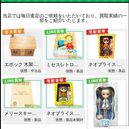
当店では毎日査定のご依頼をいただいており、買取実績の一
部をご紹介いたします。
エポック 木製 丸太小屋 シルバニアファミリー 買取！
ネオブライス あちゃちゅむずきん 買取！
ミセスレトロママ ネオブライス Blythe買取！
状態：中古品
状態：美品
状態：新品
メリースキーヤー ネオブライス タカラ買取！
ネオブライス あちゃちゅむずきん Blythe 人形 買取！
状態：新品
状態：新品未開封