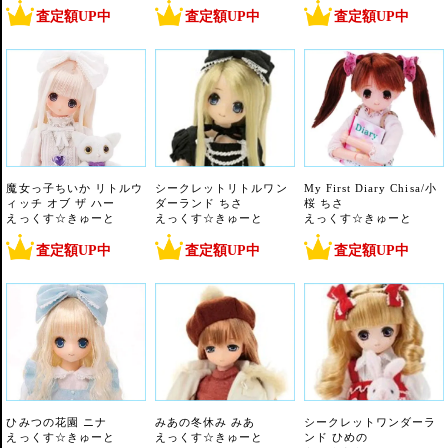
査定額UP中
査定額UP中
査定額UP中
魔女っ子ちいか リトルウ
シークレットリトルワン
My First Diary Chisa/小
ィッチ オブ ザ ハー
ダーランド ちさ
桜 ちさ
えっくす☆きゅーと
えっくす☆きゅーと
えっくす☆きゅーと
査定額UP中
査定額UP中
査定額UP中
ひみつの花園 ニナ
みあの冬休み みあ
シークレットワンダーラ
えっくす☆きゅーと
えっくす☆きゅーと
ンド ひめの