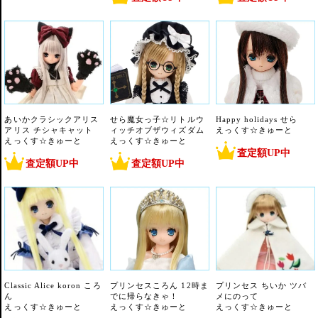
あいかクラシックアリス
せら魔女っ子☆リトルウ
Happy holidays せら
アリス チシャキャット
ィッチオブザウィズダム
えっくす☆きゅーと
えっくす☆きゅーと
えっくす☆きゅーと
査定額UP中
査定額UP中
査定額UP中
Classic Alice koron ころ
プリンセスころん 12時ま
プリンセス ちいか ツバ
ん
でに帰らなきゃ！
メにのって
えっくす☆きゅーと
えっくす☆きゅーと
えっくす☆きゅーと