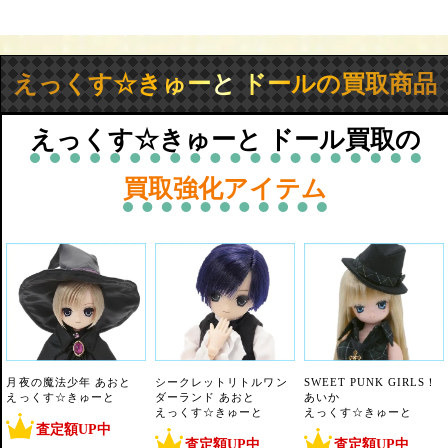
えっくす☆きゅーと ドールの買取商品
えっくす☆きゅーと ドール買取の
買取強化アイテム
月夜の魔法少年 あおと
シークレットリトルワン
SWEET PUNK GIRLS！
えっくす☆きゅーと
ダーランド あおと
あいか
えっくす☆きゅーと
えっくす☆きゅーと
査定額UP中
査定額UP中
査定額UP中