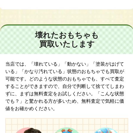
ダウンはございません。海外から
格はダウンしませんでした。バー
も需要があり、バービー人形は、
ビーのブリスター箱は、箱潰れな
高価買取しております。当店で
どしやすいですが、人形はしっか
は、バービーに詳しいベテラン鑑
り保護されやすいです。マリリ
定士がおりますので、安心して査
ン・モンローのバービーは、他に
壊れたおもちゃも
定をご利用ください！
も種類がありコレクションされる
買取いたします
方が多いです。当店ではベテラン
鑑定士がおりますので是非安心し
て、査定をご利用ください！
当店では、「壊れている」「動かない」「塗装がはげて
いる」「かなり汚れている」状態のおもちゃでも買取が
可能です。どのような状態のおもちゃでも、すべて査定
することができますので、自分で判断して捨ててしまわ
ずに、まずは無料査定をお試しください。「こんな状態
でも？」と驚かれる方が多いため、無料査定で気軽に価
値をお確かめください。