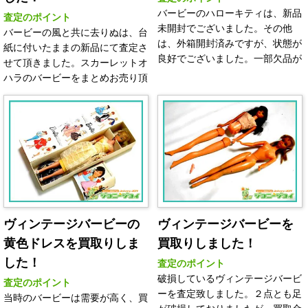
バービーのハローキティは、新品
査定のポイント
未開封でございました。その他
バービーの風と共に去りぬは、台
は、外箱開封済みですが、状態が
紙に付いたままの新品にて査定さ
良好でございました。一部欠品が
せて頂きました。スカーレットオ
ありましたが、その状態でも需要
ハラのバービーをまとめお売り頂
がありますので、買取金額が付き
きありがとうございました。状態
ます。1点では、買取価格が付き
がすべて新品でしたので、買取価
にくい商品でも、まとまります
格が上がりました。お客様が大事
と、売値があがることがありま
にされてきたバービーを大切に引
す！できれば、おまとめ売りの方
き継がせて頂きました。どうぞ、
がメリットがございます。バービ
バービーの買取りなら、ベテラン
ーの買取りなら、ベテラン鑑定士
鑑定士がいる当店を是非ご利用く
がいる当店を是非ご利用くださ
ださい！
い！
ヴィンテージバービーの
ヴィンテージバービーを
黄色ドレスを買取りしま
買取りしました！
した！
査定のポイント
破損しているヴィンテージバービ
査定のポイント
ーを査定致しました。２点とも足
当時のバービーは需要が高く、買