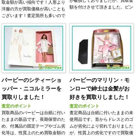
が破損しておりましたが、買取金
取金額が高い傾向です！人形より
額を付けさせて頂きました。ビン
洋服の方が買取価格が高いことも
テージバービーは、存在している
ございます！査定箇所も多いので
だけでも価値がございますのでど
素人査定では、価値を見出すこと
んな状態でも買取対象になりま
ができないケースもございます。
す。バービー人形は、日本のみな
当店ではベテラン鑑定士がおりま
らず海外からも需要が高いので、
すので是非安心してご利用くださ
高価買取り傾向です！当店ではベ
い！ほかにも、昭和レトロの人
テラン鑑定士がおりますので是非
形・おもちゃなど多数買取してお
安心して、査定をご利用くださ
ります。
い！
バービーのシティーショ
バービーのマリリン・モ
ッパー・ニコルミラーを
ンローで紳士は金髪がお
買取りしました！
好きを買取りしました！
査定のポイント
査定のポイント
買取商品のバービーは台紙に付い
査定商品は台紙に付いたままの未
たままの新品です。長期保管のた
使用品です。首からドレスとのゴ
め、付属品の固定テープやゴム劣
ムが劣化により切れておりました
化等は、性質上のため買取金額の
が、性質上の劣化ですので買取価