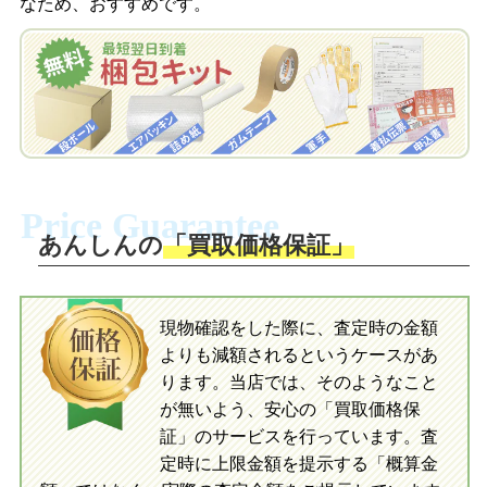
なため、おすすめです。
を申し込みます。梱包キットは送料無料
査定結果をLINEで確認し、梱包キットを
でお届けします。
申し込みます。梱包キットは送料無料で
お届けします。
自宅でおもちゃを発送・梱包
自宅でおもちゃを発送・梱包
梱包キットに同封する発送ガイドの手順
に沿い、査定するおもちゃを梱包してく
梱包キットに同封する発送ガイドの手順
ださい。お電話にて集荷依頼を行い発
に沿い、査定するおもちゃを梱包してく
Price Guarantee
送。当店へ無料で発送いただけます。
ださい。お電話にて集荷依頼を行い発
送。当店へ無料で発送いただけます。
あんしんの
「買取価格保証」
入金完了
入金完了
現物確認をした際に、査定時の金額
当店に査定したおもちゃがご到着後、ご
よりも減額されるというケースがあ
指定の口座に即日入金可能です。
当店に査定したおもちゃがご到着後、ご
指定の口座に即日入金可能です。
ります。当店では、そのようなこと
が無いよう、安心の「買取価格保
証」のサービスを行っています。査
初めての方へ
買取の流れ
写真の撮影方法
定時に上限金額を提示する「概算金
初めての方へ
LINE査定の流れ
写真の撮影方法