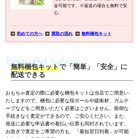
金可能です。※返送の場合も無料で安
心。
初めての方へ
買取の流れ
無料梱包キット
Easy and Safety
無料梱包キット
で「簡単」「安全」に
商品撮影
配送できる
LINEの友だち追加・査定画像を送信
商品を撮影して、査定フォームから画像
「ジョニージョイLINE査定」を友だちに
おもちゃ査定の際に必要な梱包キットは当店でご用意い
を送信します。
追加し、スマートフォンなどのカメラで
たしますので、梱包に必要な段ボールや緩衝材、ガムテ
撮影したおもちゃの写真をトーク中に送
ープなどをご用意いただく必要はございません。面倒な
信します。
手続きなく査定ができるので、ご安心ください。また、
梱包キットをメールで申し込み
発送に必要な申込書や着払い伝票も同封されています。
梱包キットをLINEで申し込み
お急ぎで査定をご希望の方も、「最短翌日到着」が可能
査定結果をメールで確認し、梱包キット