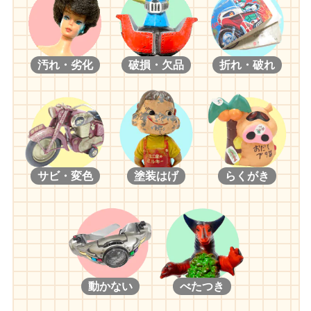
汚れ・劣化
破損・欠品
折れ・破れ
サビ・変色
塗装はげ
らくがき
動かない
べたつき