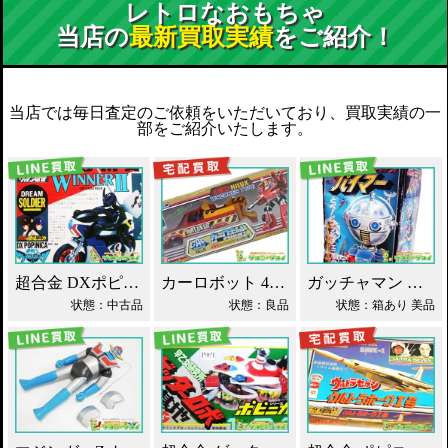
レトロなおもちゃ
当店の
最新買取実績
をご紹介！
当店では毎日査定のご依頼をいただいており、買取実績の一
部をご紹介いたします。
超合金 DXポピニカ ウィナア2世 夢戦士ウイングマン PC-46 買取！
カーロボット 4WD・レッカー車 ダイアクロン買取！
ガッチャマン パイマー DXジャンボマシンダー買取！
状態：中古品
状態：良品
状態：箱あり 美品