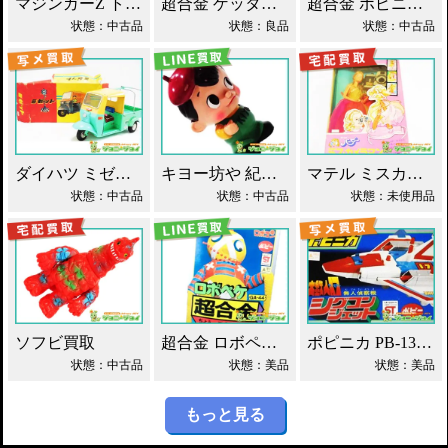
マジンガーZ トーキング ソフビ マスダヤ買取！
超合金 ゲッターロボ基地 早乙女研究所 買取！
超合金 ポピニカ ウルトラセブン ウルトラホーク1号 買取！
状態：中古品
状態：良品
状態：中古品
ダイハツ ミゼット ブリキ マスダヤ買取！
キヨー坊や 紀陽銀行 店頭用 貯金箱 ソフビ買取！
マテル ミスカメラマン バービー人形 買取！
状態：中古品
状態：中古品
状態：未使用品
ソフビ買取
超合金 ロボペケ GA-44 がんばれ!!ロボコン 買取！
ポピニカ PB-13 シグコンジェット 買取！
状態：中古品
状態：美品
状態：美品
もっと見る