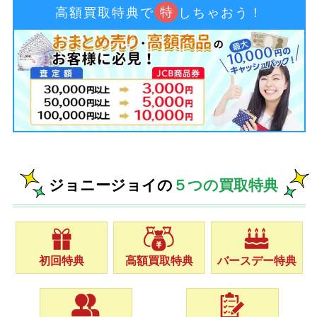
特
高額買取特典で
しちゃおう！
ジョニージョイの
５つの買取特典
初回特典
高額買取特典
バースデー特典