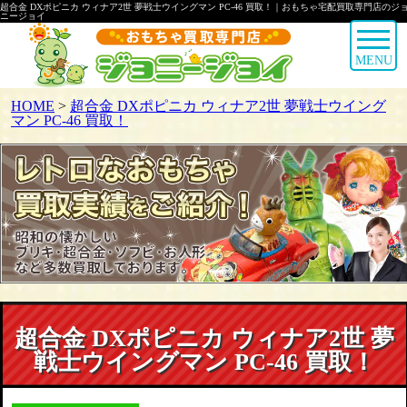
超合金 DXポピニカ ウィナア2世 夢戦士ウイングマン PC-46 買取！｜おもちゃ宅配買取専門店のジ
ニージョイ
MENU
HOME
>
超合金 DXポピニカ ウィナア2世 夢戦士ウイング
マン PC-46 買取！
超合金 DXポピニカ ウィナア2世 夢
戦士ウイングマン PC-46 買取！