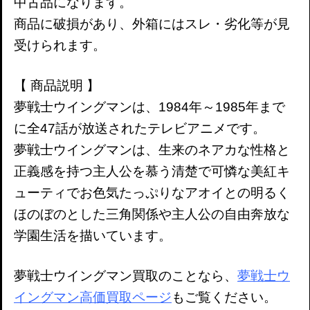
中古品になります。
商品に破損があり、
外箱にはスレ・劣化等が見
受けられます。
【 商品説明 】
夢戦士ウイングマンは、1984年～1985年まで
に全47話が放送されたテレビアニメです。
夢戦士ウイングマンは、生来のネアカな性格と
正義感を持つ主人公を慕う清楚で可憐な美紅キ
ューティでお色気たっぷりなアオイとの明るく
ほのぼのとした三角関係や主人公の自由奔放な
学園生活を描いています。
夢戦士ウイングマン買取のことなら、
夢戦士ウ
イングマン高価買取ページ
もご覧ください。