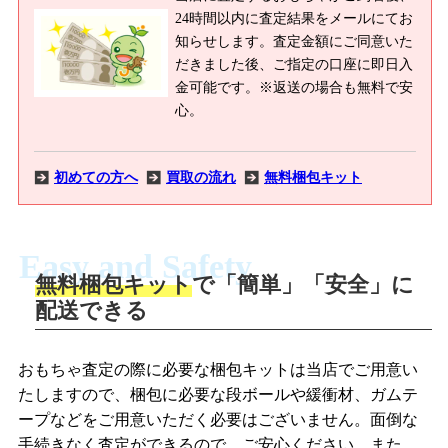
24時間以内に査定結果をメールにてお
知らせします。査定金額にご同意いた
だきました後、ご指定の口座に即日入
金可能です。※返送の場合も無料で安
心。
初めての方へ
買取の流れ
無料梱包キット
Easy and Safety
無料梱包キット
で「簡単」「安全」に
商品撮影
配送できる
LINEの友だち追加・査定画像を送信
商品を撮影して、査定フォームから画像
「ジョニージョイLINE査定」を友だちに
おもちゃ査定の際に必要な梱包キットは当店でご用意い
を送信します。
追加し、スマートフォンなどのカメラで
たしますので、梱包に必要な段ボールや緩衝材、ガムテ
撮影したおもちゃの写真をトーク中に送
ープなどをご用意いただく必要はございません。面倒な
信します。
手続きなく査定ができるので、ご安心ください。また、