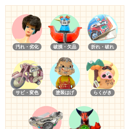
汚れ・劣化
破損・欠品
折れ・破れ
サビ・変色
塗装はげ
らくがき