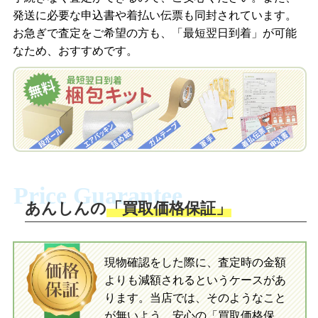
梱包キットをメールで申し込み
発送に必要な申込書や着払い伝票も同封されています。
梱包キットをLINEで申し込み
お急ぎで査定をご希望の方も、「最短翌日到着」が可能
査定結果をメールで確認し、梱包キット
なため、おすすめです。
を申し込みます。梱包キットは送料無料
査定結果をLINEで確認し、梱包キットを
でお届けします。
申し込みます。梱包キットは送料無料で
お届けします。
自宅でおもちゃを発送・梱包
自宅でおもちゃを発送・梱包
梱包キットに同封する発送ガイドの手順
に沿い、査定するおもちゃを梱包してく
梱包キットに同封する発送ガイドの手順
ださい。お電話にて集荷依頼を行い発
に沿い、査定するおもちゃを梱包してく
Price Guarantee
送。当店へ無料で発送いただけます。
ださい。お電話にて集荷依頼を行い発
送。当店へ無料で発送いただけます。
あんしんの
「買取価格保証」
入金完了
入金完了
現物確認をした際に、査定時の金額
当店に査定したおもちゃがご到着後、ご
よりも減額されるというケースがあ
指定の口座に即日入金可能です。
当店に査定したおもちゃがご到着後、ご
指定の口座に即日入金可能です。
ります。当店では、そのようなこと
が無いよう、安心の「買取価格保