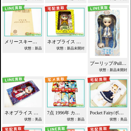
メリースキーヤー ネオブライス タカラ買取！
ネオブライス あちゃちゅむずきん Blythe 人形 買取！
状態：新品
状態：新品未開封
プーリップ/Pullip 雪ミク 初音ミク 買取
状態：新品未開封
ネオブライス エヴァンゲリオン 綾波レイ 買取！
7点 1996年 カレンダーガール ジェニー人形 買取！
Pocket Fairy/ポケットフェアリー PF ドール買取！
状態：美品
状態：新品
状態：美品