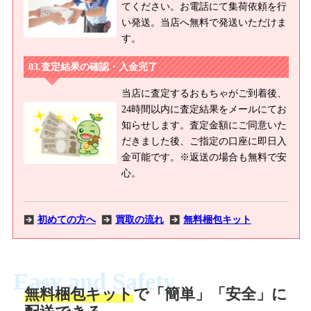
てください。お電話にて集荷依頼を行
い発送。当店へ無料で発送いただけま
す。
査定結果の確認・入金完了
当店に査定するおもちゃがご到着後、
24時間以内に査定結果をメールにてお
知らせします。査定金額にご同意いた
だきました後、ご指定の口座に即日入
金可能です。※返送の場合も無料で安
心。
初めての方へ
買取の流れ
無料梱包キット
Easy and Safety
無料梱包キット
で「簡単」「安全」に
商品撮影