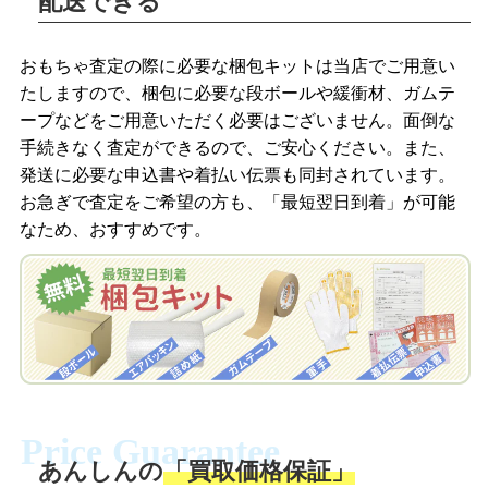
配送できる
LINEの友だち追加・査定画像を送信
商品を撮影して、査定フォームから画像
「ジョニージョイLINE査定」を友だちに
おもちゃ査定の際に必要な梱包キットは当店でご用意い
を送信します。
追加し、スマートフォンなどのカメラで
たしますので、梱包に必要な段ボールや緩衝材、ガムテ
撮影したおもちゃの写真をトーク中に送
ープなどをご用意いただく必要はございません。面倒な
信します。
手続きなく査定ができるので、ご安心ください。また、
梱包キットをメールで申し込み
発送に必要な申込書や着払い伝票も同封されています。
梱包キットをLINEで申し込み
お急ぎで査定をご希望の方も、「最短翌日到着」が可能
査定結果をメールで確認し、梱包キット
なため、おすすめです。
を申し込みます。梱包キットは送料無料
査定結果をLINEで確認し、梱包キットを
でお届けします。
申し込みます。梱包キットは送料無料で
お届けします。
自宅でおもちゃを発送・梱包
自宅でおもちゃを発送・梱包
梱包キットに同封する発送ガイドの手順
に沿い、査定するおもちゃを梱包してく
梱包キットに同封する発送ガイドの手順
ださい。お電話にて集荷依頼を行い発
に沿い、査定するおもちゃを梱包してく
Price Guarantee
送。当店へ無料で発送いただけます。
ださい。お電話にて集荷依頼を行い発
送。当店へ無料で発送いただけます。
あんしんの
「買取価格保証」