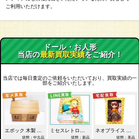
ご利用いただけます。
ドール・お人形
当店の
最新買取実績
をご紹介！
当店では毎日査定のご依頼をいただいており、買取実績の一
部をご紹介いたします。
エポック 木製 丸太小屋 シルバニアファミリー 買取！
ネオブライス あちゃちゅむずきん 買取！
ミセスレトロママ ネオブライス Blythe買取！
状態：中古品
状態：美品
状態：新品