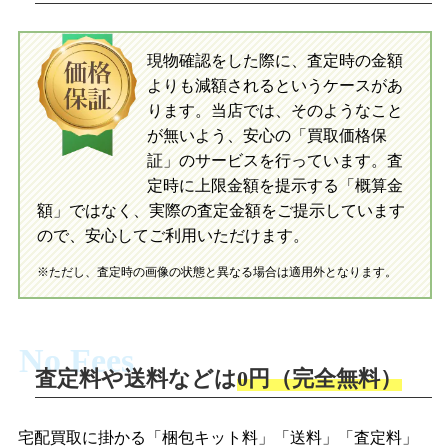
入金完了
入金完了
現物確認をした際に、査定時の金額
当店に査定したおもちゃがご到着後、ご
よりも減額されるというケースがあ
指定の口座に即日入金可能です。
当店に査定したおもちゃがご到着後、ご
指定の口座に即日入金可能です。
ります。当店では、そのようなこと
が無いよう、安心の「買取価格保
証」のサービスを行っています。査
初めての方へ
買取の流れ
写真の撮影方法
定時に上限金額を提示する「概算金
初めての方へ
LINE査定の流れ
写真の撮影方法
額」ではなく、実際の査定金額をご提示しています
ので、安心してご利用いただけます。
※ただし、査定時の画像の状態と異なる場合は適用外となります。
No Fees
査定料や送料などは
0円（完全無料）
宅配買取に掛かる「梱包キット料」「送料」「査定料」