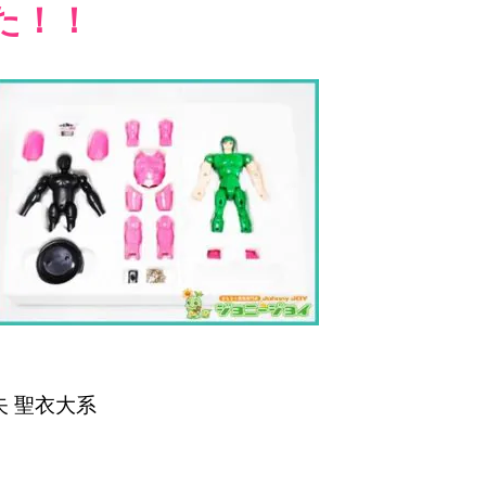
た！！
矢 聖衣大系