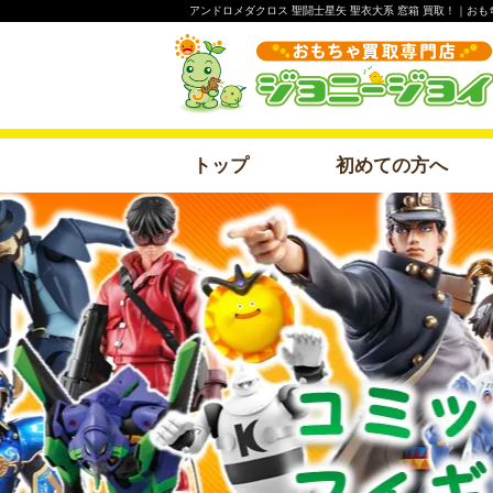
アンドロメダクロス 聖闘士星矢 聖衣大系 窓箱 買取！｜お
トップ
初めての方へ