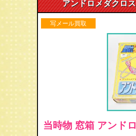
アンドロメダクロス 
写メール買取
当時物 窓箱 アンド