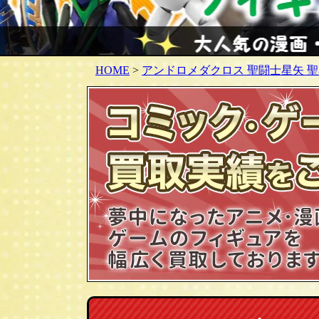
HOME
>
アンドロメダクロス 聖闘士星矢 聖