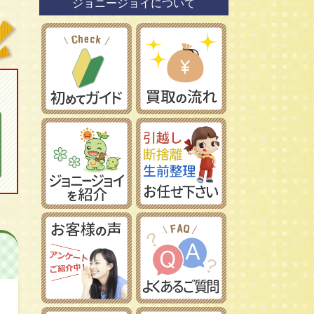
ジョニージョイについて
鉄道模型社
日本車
タミヤ/田宮模型
レーマン/LGB
フランス車
ハセガワ/長谷川製作所
フジミ模型/FUJIMI
アオシマ/青島文化教材社
イマイ/IMAI /今井科学
Ｎゲージ
コトブキヤ/壽屋
ＨＯゲージ
イタレリ/ITALERI
Ｚゲージ
レベル/Revell
車両パーツ
ストラクチャー
Ｇゲージ
Ｏゲージ