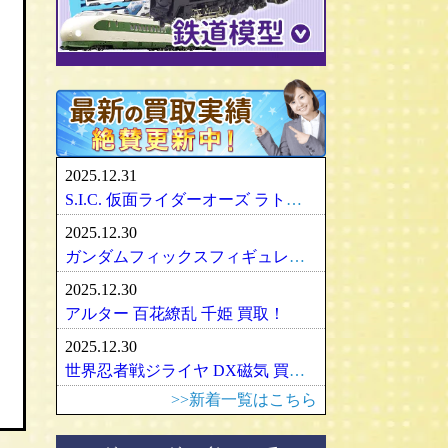
パリセイズ/PALISADES
ミニチャンプス
化物語・偽物語
ULTRA-ACT
リカちゃん
メズコ/MEZCO
hpiレーシング
ガンダム/GUNDAM
百花繚乱
SDX
バービー
プレイアーツ/PLAY ARTS
ノレブ/NOREV
ゾイド/ZOIDS
内藤ルネ/ルネドール
マスターレプリカ/MR
京商/KYOSHO
マクロス/MACROSS
シルバニアファミリー
RAH
ダイヤペット/Diapet
アーマード・コア
マドレーヌちゃん
VCD
アオシマ / DISM
アルター/ALTER
スーパーロボット大戦
カトー/KATO
ベアブリック・BE＠RBRICK
ブラーゴ/Bburago
グッドスマイルカンパニー
フレームアームズ/ガール
トミックス/TOMIX
2025.12.31
ヘルパ/herpa
マックスファクトリー
魔神英雄伝ワタル
ﾏｲｸﾛｴｰｽ/MICRO ACE
S.I.C. 仮面ライダーオーズ ラトラーターコンボ買取
大盛屋 ミクロペット
壽屋/コトブキヤ
車・バイク
ｸﾞﾘｰﾝﾏｯｸｽ/GREENMAX
2025.12.30
イクソ/IXO
グリフォンエンタープライズ
戦車・軍用機・軍艦
ボークス/ＶＯＬＫＳ
天賞堂/Tenshodo
ガンダムフィックスフィギュレーション GFF おまとめ買取！
ﾋﾞｰﾋﾞｰｱｰﾙ/BBR
フリーイング/FREEing
旅客機/飛行機
メディコムトイ
ワールド工芸
2025.12.30
やまと/YAMATO
船・ボート
セキグチ
Bトレインショーティー
アルター 百花繚乱 千姫 買取！
ダイキ工業/DAIKI
建築物
ペットワークス/PetWORKs
モデモ/MODEMO
2025.12.30
デコトラ
やまと/YAMATO
エンドウ/TER
アメリカ車
世界忍者戦ジライヤ DX磁気 買取！
ミニ四駆
ママチャップトイ
ピノチオ模型
イタリア車
>>新着一覧はこちら
オビツドール/OBITSU
ムサシノモデル
イギリス車
マテル/Mattel
アマミヤ/奄美屋
ドイツ車