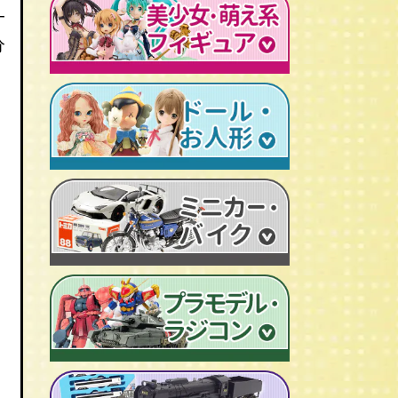
レトロプラモデル
一
鉄人28号
人造人間キカイダー
旧トランスフォーマー
新世紀エヴァンゲリオン
牙狼-GARO
分
スターウォーズ
ビンテージ セルロイド人形
AKIRA/アキラ
機動戦士ガンダム
アイアンマン/IRON MAN
仮面ライダーカード
ドラゴンクエスト
マジンガーＺ
プレデター/PREDATOR
ファイナルファンタジー/FF
ゲッターロボ
エイリアン/ALIEN
トランスフォーマー
ターミネーター
セーラームーン
マクロス
マルサン/MARUSAN
ロボコップ
初音ミク
メタルヒーローシリーズ
ブルマァク/BULLMARK
バットマン
P.O.P
魔法少女まどか☆マギカ
スーパー戦隊
ポピー/POPY
グレムリン
RAH
フェイト/Fate
旧タカラ/TAKARA
バイオハザード
CCP キン肉マン
武装神姫
ブライス/Blythe
旧バンダイ/BANDAI
ディズニー
超像可動
魔法少女リリカルなのは
プーリップ/Pullip
タカトクトイス/T.T
リビングデッドドールズ/LDD
聖闘士聖衣神話
艦隊これくしょん -艦これ-
超合金魂
スーパードルフィー/ドルフィードリーム
中嶋製作所
Figuarts/フィギュアーツ
けいおん！
ROBOT魂
アゾンドール/AZONE
ヨネザワ/米澤玩具
ワールドコレクタブル
すーぱーそに子
RAH
モモコ/momoko
トミカ/TOMICA
プレイモービル
一騎当千
マスターピース
ハイブリッドアクティブ/HAF
ホットトイズ/HOT TOYS
オートアート/AUTOart
東方Project
M1号
えっくす☆きゅーと
サイドショウ/SIDE SHOW
エブロ/EBBRO
涼宮ハルヒの憂鬱
S.H.モンスターアーツ
ピュアニーモ