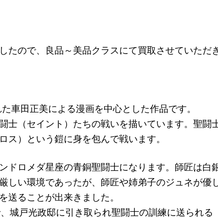
したので、良品～美品クラスにて買取させていただ
された車田正美による漫画を中心とした作品です。
闘士（セイント）たちの戦いを描いています。聖闘
ロス）という鎧に身を包んで戦います。
ンドロメダ星座の青銅聖闘士になります。師匠は白
厳しい環境であったが、師匠や姉弟子のジュネが優
を送ることが出来きました。
で、城戸光政邸に引き取られ聖闘士の訓練に送られる