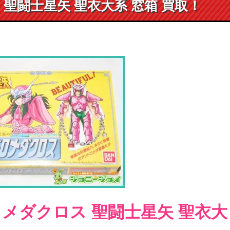
聖闘士星矢 聖衣大系 窓箱 買取！
ロメダクロス 聖闘士星矢 聖衣大