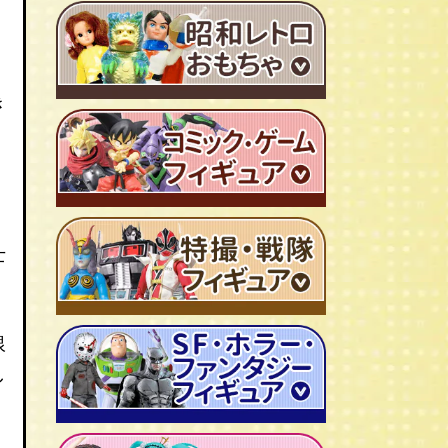
ＴＶアニメ作品 1980年代
特撮・戦隊 TV番組 1960年代
特撮・戦隊 TV番組 1970年代
き
超合金・DX超合金
ブリキおもちゃ
ソフビ
士
広告ノベルティグッズ
ジャンボマシンダー
ワンピース/ONE PIECE
キャラクター消しゴム
ジョジョの奇妙な冒険
ビックリマンシール
聖闘士聖矢
銀
ダイアクロン
キン肉マン
し
変身サイボーグ
ドラゴンボール
仮面ライダー
昭和レトロなミニカー
北斗の拳
ウルトラマン・怪獣
ミクロマン
ルパン三世
ゴジラ