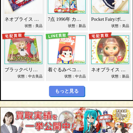
ネオブライス エヴァンゲリオン 綾波レイ 買取！
7点 1996年 カレンダーガール ジェニー人形 買取！
Pocket Fairy/ポケットフェアリー PF ドール買取！
状態：美品
状態：新品
状態：美品
ブラックベリーブッシュ ネオブライス Blythe買取！
着ぐるみペコちゃん ベアブリック 400% 買取！
ネオブライス グルーヴィーグルーヴ タカラ買取！
状態：中古美品
状態：中古品
状態：新品
もっと見る