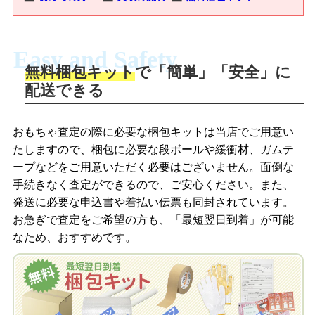
Easy and Safety
無料梱包キット
で「簡単」「安全」に
商品撮影
配送できる
LINEの友だち追加・査定画像を送信
商品を撮影して、査定フォームから画像
「ジョニージョイLINE査定」を友だちに
おもちゃ査定の際に必要な梱包キットは当店でご用意い
を送信します。
追加し、スマートフォンなどのカメラで
たしますので、梱包に必要な段ボールや緩衝材、ガムテ
撮影したおもちゃの写真をトーク中に送
ープなどをご用意いただく必要はございません。面倒な
信します。
手続きなく査定ができるので、ご安心ください。また、
梱包キットをメールで申し込み
発送に必要な申込書や着払い伝票も同封されています。
梱包キットをLINEで申し込み
お急ぎで査定をご希望の方も、「最短翌日到着」が可能
査定結果をメールで確認し、梱包キット
なため、おすすめです。
を申し込みます。梱包キットは送料無料
査定結果をLINEで確認し、梱包キットを
でお届けします。
申し込みます。梱包キットは送料無料で
お届けします。
自宅でおもちゃを発送・梱包
自宅でおもちゃを発送・梱包