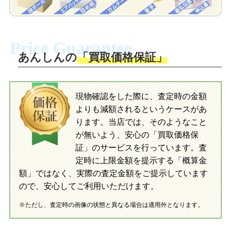
梱包キットに同封する発送ガイドの手順
に沿い、査定するおもちゃを梱包してく
梱包キットに同封する発送ガイドの手順
ださい。お電話にて集荷依頼を行い発
に沿い、査定するおもちゃを梱包してく
Price Guarantee
送。当店へ無料で発送いただけます。
ださい。お電話にて集荷依頼を行い発
送。当店へ無料で発送いただけます。
あんしんの
「買取価格保証」
入金完了
入金完了
現物確認をした際に、査定時の金額
当店に査定したおもちゃがご到着後、ご
よりも減額されるというケースがあ
指定の口座に即日入金可能です。
当店に査定したおもちゃがご到着後、ご
指定の口座に即日入金可能です。
ります。当店では、そのようなこと
が無いよう、安心の「買取価格保
証」のサービスを行っています。査
初めての方へ
買取の流れ
写真の撮影方法
定時に上限金額を提示する「概算金
初めての方へ
LINE査定の流れ
写真の撮影方法
額」ではなく、実際の査定金額をご提示しています
ので、安心してご利用いただけます。
※ただし、査定時の画像の状態と異なる場合は適用外となります。