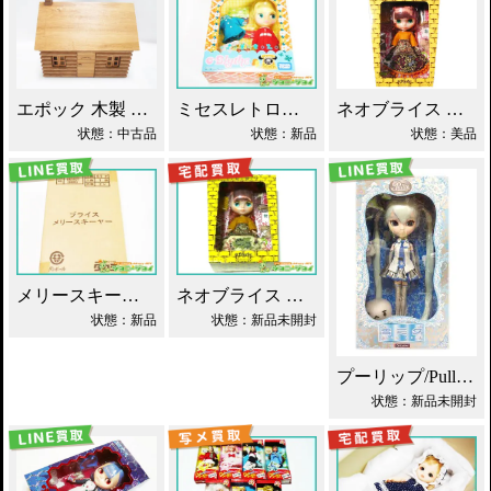
エポック 木製 丸太小屋 シルバニアファミリー 買取！
ネオブライス あちゃちゅむずきん 買取！
ミセスレトロママ ネオブライス Blythe買取！
状態：中古品
状態：美品
状態：新品
メリースキーヤー ネオブライス タカラ買取！
ネオブライス あちゃちゅむずきん Blythe 人形 買取！
状態：新品
状態：新品未開封
プーリップ/Pullip 雪ミク 初音ミク 買取
状態：新品未開封