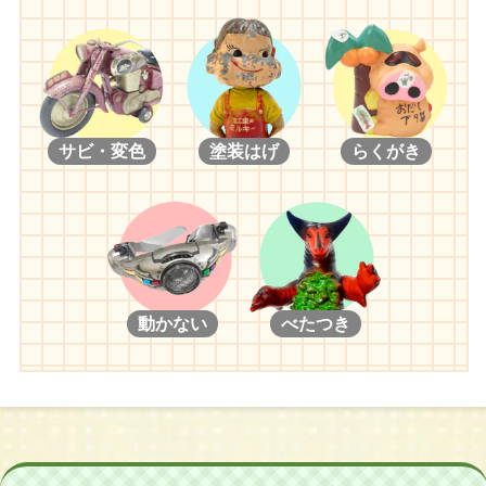
サビ・変色
塗装はげ
らくがき
動かない
べたつき