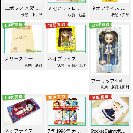
エポック 木製 丸太小屋 シルバニアファミリー 買取！
ネオブライス あちゃちゅむずきん 買取！
ミセスレトロママ ネオブライス Blythe買取！
状態：中古品
状態：美品
状態：新品
メリースキーヤー ネオブライス タカラ買取！
ネオブライス あちゃちゅむずきん Blythe 人形 買取！
状態：新品
状態：新品未開封
プーリップ/Pullip 雪ミク 初音ミク 買取
状態：新品未開封
ネオブライス エヴァンゲリオン 綾波レイ 買取！
7点 1996年 カレンダーガール ジェニー人形 買取！
Pocket Fairy/ポケットフェアリー PF ドール買取！