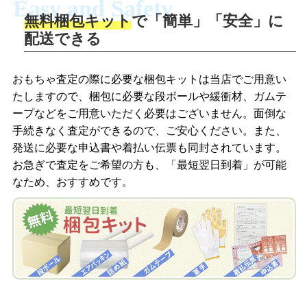
Easy and Safety
無料梱包キット
で「簡単」「安全」に
商品撮影
配送できる
LINEの友だち追加・査定画像を送信
商品を撮影して、査定フォームから画像
「ジョニージョイLINE査定」を友だちに
おもちゃ査定の際に必要な梱包キットは当店でご用意い
を送信します。
追加し、スマートフォンなどのカメラで
たしますので、梱包に必要な段ボールや緩衝材、ガムテ
撮影したおもちゃの写真をトーク中に送
ープなどをご用意いただく必要はございません。面倒な
信します。
手続きなく査定ができるので、ご安心ください。また、
梱包キットをメールで申し込み
発送に必要な申込書や着払い伝票も同封されています。
梱包キットをLINEで申し込み
お急ぎで査定をご希望の方も、「最短翌日到着」が可能
査定結果をメールで確認し、梱包キット
なため、おすすめです。
を申し込みます。梱包キットは送料無料
査定結果をLINEで確認し、梱包キットを
でお届けします。
申し込みます。梱包キットは送料無料で
お届けします。
自宅でおもちゃを発送・梱包
自宅でおもちゃを発送・梱包
梱包キットに同封する発送ガイドの手順
に沿い、査定するおもちゃを梱包してく
梱包キットに同封する発送ガイドの手順
ださい。お電話にて集荷依頼を行い発
に沿い、査定するおもちゃを梱包してく