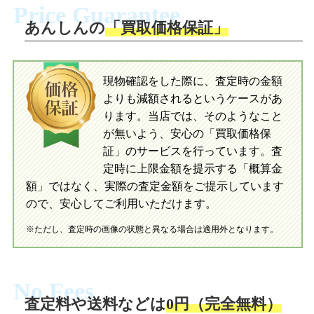
Price Guarantee
送。当店へ無料で発送いただけます。
ださい。お電話にて集荷依頼を行い発
送。当店へ無料で発送いただけます。
あんしんの
「買取価格保証」
入金完了
入金完了
現物確認をした際に、査定時の金額
当店に査定したおもちゃがご到着後、ご
よりも減額されるというケースがあ
指定の口座に即日入金可能です。
当店に査定したおもちゃがご到着後、ご
指定の口座に即日入金可能です。
ります。当店では、そのようなこと
が無いよう、安心の「買取価格保
証」のサービスを行っています。査
初めての方へ
買取の流れ
写真の撮影方法
定時に上限金額を提示する「概算金
初めての方へ
LINE査定の流れ
写真の撮影方法
額」ではなく、実際の査定金額をご提示しています
ので、安心してご利用いただけます。
※ただし、査定時の画像の状態と異なる場合は適用外となります。
No Fees
査定料や送料などは
0円（完全無料）