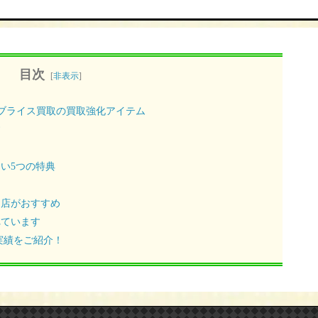
目次
[
非表示
]
 ブライス買取の買取強化アイテム
す
い5つの特典
門店がおすすめ
れています
実績をご紹介！