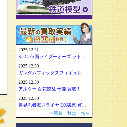
パリセイズ/PALISADES
ミニチャンプス
化物語・偽物語
ULTRA-ACT
リカちゃん
メズコ/MEZCO
hpiレーシング
ガンダム/GUNDAM
百花繚乱
SDX
バービー
プレイアーツ/PLAY ARTS
ノレブ/NOREV
ゾイド/ZOIDS
内藤ルネ/ルネドール
マスターレプリカ/MR
京商/KYOSHO
マクロス/MACROSS
シルバニアファミリー
RAH
ダイヤペット/Diapet
アーマード・コア
マドレーヌちゃん
VCD
アオシマ / DISM
アルター/ALTER
スーパーロボット大戦
カトー/KATO
ベアブリック・BE＠RBRICK
ブラーゴ/Bburago
グッドスマイルカンパニー
フレームアームズ/ガール
トミックス/TOMIX
2025.12.31
ヘルパ/herpa
マックスファクトリー
魔神英雄伝ワタル
ﾏｲｸﾛｴｰｽ/MICRO ACE
S.I.C. 仮面ライダーオーズ ラトラーターコンボ買取
大盛屋 ミクロペット
壽屋/コトブキヤ
車・バイク
ｸﾞﾘｰﾝﾏｯｸｽ/GREENMAX
2025.12.30
イクソ/IXO
グリフォンエンタープライズ
戦車・軍用機・軍艦
ボークス/ＶＯＬＫＳ
天賞堂/Tenshodo
ガンダムフィックスフィギュレーション GFF おまとめ買取！
ﾋﾞｰﾋﾞｰｱｰﾙ/BBR
フリーイング/FREEing
旅客機/飛行機
メディコムトイ
ワールド工芸
2025.12.30
やまと/YAMATO
船・ボート
セキグチ
Bトレインショーティー
アルター 百花繚乱 千姫 買取！
ダイキ工業/DAIKI
建築物
ペットワークス/PetWORKs
モデモ/MODEMO
2025.12.30
デコトラ
やまと/YAMATO
エンドウ/TER
アメリカ車
世界忍者戦ジライヤ DX磁気 買取！
ミニ四駆
ママチャップトイ
ピノチオ模型
イタリア車
>>新着一覧はこちら
オビツドール/OBITSU
ムサシノモデル
イギリス車
マテル/Mattel
アマミヤ/奄美屋
ドイツ車