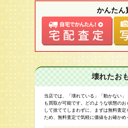
ジアンバタフライ アンコール/ネオブライ
かんたん
ミーフェブラリーブライス/ネオブライス 
フェ/ネオブライス CWC限定 ロキシー
イスマッシュ/ネオブライス CWC限定 
ドバイ ピナフォーレパープル/ネオブラ
【２００６年】
ネオブライス トイザらス限定 イチゴヘ
ス スターダンサー/ネオブライス CWC
オブライス CWC限定 ダーリングディ
壊れたお
ス プリマドーリー ジンジャー/ネオブ
二ーワンスモア/ネオブライス ナイトフラ
ブライス ロージーレッドアンコール/ネオ
当店では、「壊れている」「動かない」
限定 ブラックベリーブッシュ/ネオブラ
も買取が可能です。どのような状態のお
して捨ててしまわずに、まずは無料査定
メリースキーヤー
ため、無料査定で気軽に価値をお確かめ
【２００７年】