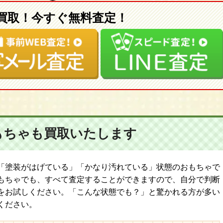
ス サムディマルシェ アンコール/ネオブライス CWC限定 ト
買取！今すぐ無料査定！
CWC限定 シネマプリンセス/ネオブライス グッドネイバーカ
ベイビー/ネオブライス キャンディカーニバル/ネオブライス ヴ
マーガレットミーツレディーバグ/ネオブライス インスパイアー
イス トイザらス限定 ツイードリードゥー
ブン/ネオブライス CWC限定 ユキノナミダヒメ/ネオブライ
限定 ラストキス/ネオブライス ピカデリードリーアンコール/ネ
ーバ/ネオブライス プリマドーリー バイオレット/ネオブライ
もちゃも
買取いたします
ライス プリマドーリー アシュレット/ネオブライス ハニーバ
ワー/ネオブライス CWC限定ストロベリーミルフィーユ/ネオ
ブライス ティーフォートゥーアンコール/ネオブライス CWC
「塗装がはげている」「かなり汚れている」状態のおもちゃで
イス トイザらス限定 キュートアンドキュリアス/ネオブライス
もちゃでも、すべて査定することができますので、自分で判断
をお試しください。「こんな状態でも？」と驚かれる方が多い
ください。