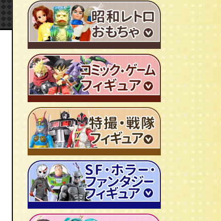
ＴＶアニメ作品 1980年代
特撮・戦隊 TV番組 1960年代
特撮・戦隊 TV番組 1970年代
超合金・DX超合金
ブリキおもちゃ
ソフビ
広告ノベルティグッズ
ジャンボマシンダー
ワンピース/ONE PIECE
キャラクター消しゴム
ジョジョの奇妙な冒険
ビックリマンシール
聖闘士聖矢
ダイアクロン
キン肉マン
変身サイボーグ
ドラゴンボール
仮面ライダー
昭和レトロなミニカー
北斗の拳
ウルトラマン・怪獣
ミクロマン
ルパン三世
ゴジラ