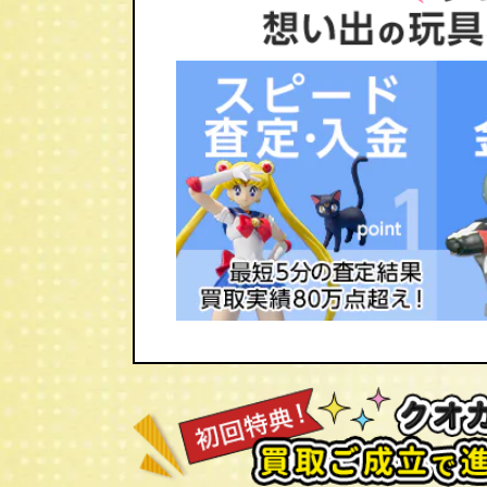
ネオブライス ベリーインスパイアードバ
ブライス/Blythe買取のことならおも
オブライス トイザらス限定 ベリーチェ
1点1点大切に査定し、お迎えいたします
ザらス限定 ファンシーパンジー/ネオブラ
バイナイキ/ネオブライス ボヘミアンビー
ーフォートゥー/ネオブライス エクセレン
ネオブライス シナモンガール
【２００４年】
ネオブライス CWC限定 リルハートブラ
ス グルーヴィーグルーヴ/ネオブライス 
ブライス CWC限定 アートアタック/ネ
CWC限定 パラディバイモノコムサ/ネオ
ー/ネオブライス CWC限定 ハッピーエ
ス サンデーズベリーベスト/ネオブライ
【２００５年】
ネオブライス ホワイトマジックナイト/
CWC限定 ホワイトマジックモーニング/