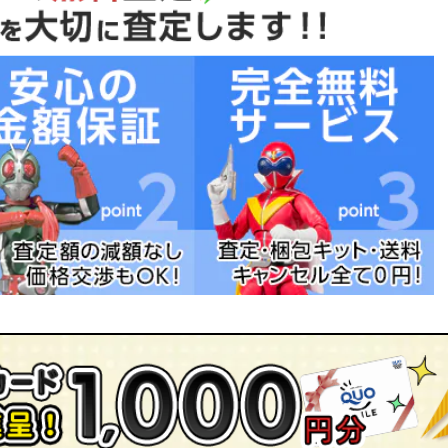
イパウワウポンチョ/ネオブライス スペリオールスケート/ネ
ちゃ買取専門店ジョニージョイにお任せください！
リーベリー/ネオブライス フルーツパンチ/ネオブライス トイ
！
イス ラブミッション/ネオブライス CWC限定 コートニーテズ
ツアゲイン/ネオブライス ディスコブギー/ネオブライス ティ
トハリウッド/ネオブライス トイザらス限定 チェリーベリー/
イス/ネオブライス CWC限定 ミトン バイブライス/ネオブライ
サムディマルシェ/ネオブライス マドモアゼルローズバド/ネオ
オブライス トイザらス限定 バーディーブルー/ネオブライス
ブライス フレンチトレンチ/ネオブライス ラウンジングラブリ
ブリデイ/ネオブライス アイラブユーイッツトゥルー/ネオブライ
ス シルバースノー/ネオブライス ベルベットメヌエット
ネオブライス ホワイトマジックアフタヌーン/ネオブライス
ネオブライス CWC限定 ランデヴーシュシュ/ネオブライス ア