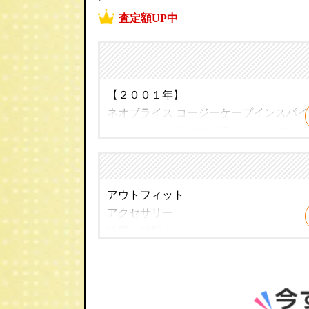
査定額UP中
【２００１年】
ネオブライス コージーケープインスパイ
ロージーレッド/ネオブライス ハリウッド
リミテッド
【２００２年】
アウトフィット
ネオブライス ルージュノワール/ネオブラ
アクセサリー
ブライス CWC限定 ピカデリードリー/
洋服・和服
ニバーサリー/ネオブライス トイザらス限
ウィッグ
イス アズテックアライバルインスパイ
アイ
靴
【２００３年】
家具 などドールアイテムを高価買取致