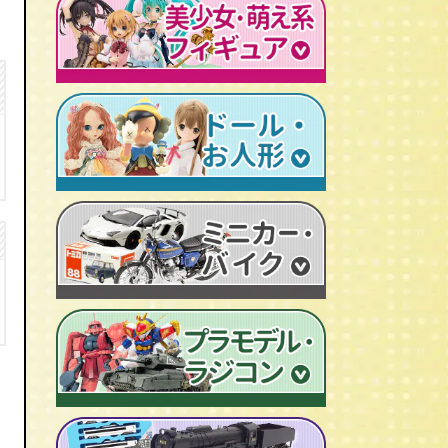
レトロプラモデル
鉄人28号
人造人間キカイダー
旧トランスフォーマー
新世紀エヴァンゲリオン
牙狼-GARO
スターウォーズ
ビンテージ セルロイド人形
AKIRA/アキラ
機動戦士ガンダム
アイアンマン/IRON MAN
仮面ライダーカード
ドラゴンクエスト
マジンガーＺ
プレデター/PREDATOR
ファイナルファンタジー/FF
ゲッターロボ
エイリアン/ALIEN
トランスフォーマー
ターミネーター
セーラームーン
マクロス
マルサン/MARUSAN
ロボコップ
初音ミク
メタルヒーローシリーズ
ブルマァク/BULLMARK
バットマン
P.O.P
魔法少女まどか☆マギカ
スーパー戦隊
ポピー/POPY
グレムリン
RAH
フェイト/Fate
旧タカラ/TAKARA
バイオハザード
CCP キン肉マン
武装神姫
ブライス/Blythe
旧バンダイ/BANDAI
ディズニー
超像可動
魔法少女リリカルなのは
プーリップ/Pullip
タカトクトイス/T.T
リビングデッドドールズ/LDD
聖闘士聖衣神話
艦隊これくしょん -艦これ-
超合金魂
スーパードルフィー/ドルフィードリーム
中嶋製作所
Figuarts/フィギュアーツ
けいおん！
ROBOT魂
アゾンドール/AZONE
ヨネザワ/米澤玩具
ワールドコレクタブル
すーぱーそに子
RAH
モモコ/momoko
トミカ/TOMICA
プレイモービル
一騎当千
マスターピース
ハイブリッドアクティブ/HAF
ホットトイズ/HOT TOYS
オートアート/AUTOart
東方Project
M1号
えっくす☆きゅーと
サイドショウ/SIDE SHOW
エブロ/EBBRO
涼宮ハルヒの憂鬱
S.H.モンスターアーツ
ピュアニーモ