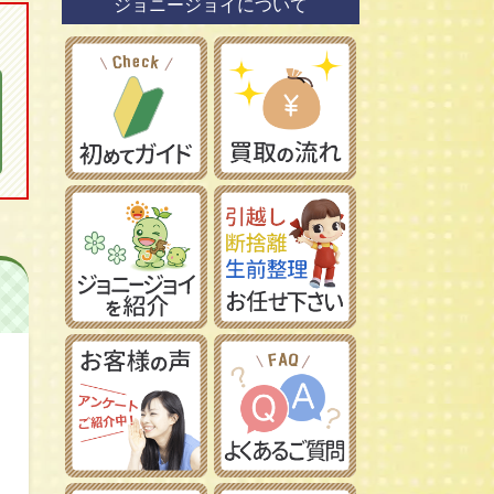
ジョニージョイについて
鉄道模型社
日本車
タミヤ/田宮模型
レーマン/LGB
フランス車
ハセガワ/長谷川製作所
フジミ模型/FUJIMI
アオシマ/青島文化教材社
イマイ/IMAI /今井科学
Ｎゲージ
コトブキヤ/壽屋
ＨＯゲージ
イタレリ/ITALERI
Ｚゲージ
レベル/Revell
車両パーツ
ストラクチャー
Ｇゲージ
Ｏゲージ