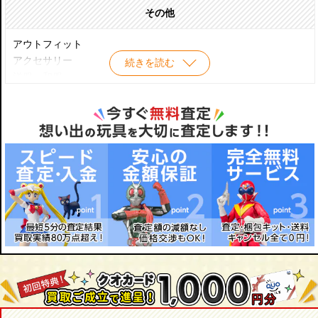
パルコリミテッド
その他
【２００２年】
アウトフィット
ネオブライス ルージュノワール/ネオブライス スケートデート/ネ
アクセサリー
続きを読む
オブライス アジアンバタフライ/ネオブライス CWC限定 ピカデリ
洋服・和服
ードリー/ネオブライス ボヘミアンビート/ネオブライス CWC限定
ウィッグ
ミスアニバーサリー/ネオブライス トイザらス限定 ドッティード
アイ
ット/ネオブライス サンデーベスト/ネオブライス アズテックアラ
靴
イバルインスパイアード
家具 などドールアイテムを高価買取致します！
ブライス/Blythe買取のことならおもちゃ買取専門店ジョニージョ
【２００３年】
イにお任せください！
ネオブライス ベリーインスパイアードバイパウワウポンチョ/ネオ
1点1点大切に査定し、お迎えいたします！
ブライス スペリオールスケート/ネオブライス トイザらス限定
ベリーチェリーベリー/ネオブライス フルーツパンチ/ネオブライ
ス トイザらス限定 ファンシーパンジー/ネオブライス ラブミッシ
ョン/ネオブライス CWC限定 コートニーテズバイナイキ/ネオブラ
イス ボヘミアンビーツアゲイン/ネオブライス ディスコブギー/ネ
オブライス ティーフォートゥー/ネオブライス エクセレントハリ
ウッド/ネオブライス トイザらス限定 チェリーベリー/ネオブライ