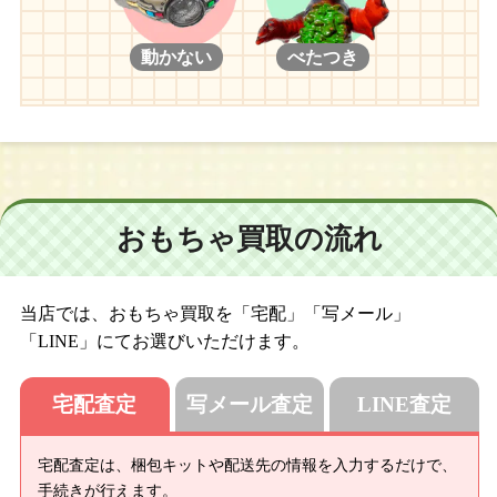
ス メリースキーヤー
【２００７年】
動かない
べたつき
ネオブライス モッドモーリー/ネオブライス CWC限定 おでかけ
キモノ娘/ネオブライス アンジェリカイヴ/ネオブライス エンチャ
ンテッドペタル/ネオブライス CWC限定 ミセスレトロママ/ネオ
ブライス デインティビスケット/ネオブライス トイザらス限定 ク
ラウドナインボウル/ネオブライス CWC限定 プリマドーリーカ
シス/ネオブライス ハローハーベスト/ネオブライス CWC限定 プ
おもちゃ買取の流れ
リンセスアラモード/ネオブライス セイブジアニマルズ/ネオブラ
イス CWC限定 プリマドーリーピーチ/ネオブライス マイベスト
フレンド/ネオブライス CWC限定 ジェントルリバー/ネオブライ
ス レイニーデイパレード/ネオブライス テーラーギブソン/ネオブ
当店では、おもちゃ買取を「宅配」「写メール」
ライス CWC限定 アルティメットツアー/ネオブライス プリマド
「LINE」にてお選びいただけます。
ーリー エボニー/ネオブライス プリマドーリー サフィー/ネオ
ブライス プリマドーリー オーブリー/ネオブライス フィールザ
宅配査定
写メール査定
LINE査定
スカイ/ネオブライス CWC限定 プリマドーリーメロン
【２００８年】
宅配査定は、梱包キットや配送先の情報を入力するだけで、
ネオブライス トイザらス限定 マトリョーシカメイデン/ネオブラ
手続きが行えます。