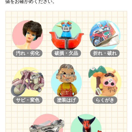
値をお確かめください。
ス/ネオブライス CWC限定 シネマプリンセス/ネオブライス グッド
ネイバーカフェ/ネオブライス CWC限定 ロキシーベイビー/ネオブ
ライス キャンディカーニバル/ネオブライス ヴイスマッシュ/ネオ
ブライス CWC限定 マーガレットミーツレディーバグ/ネオブライ
ス インスパイアードバイ ピナフォーレパープル/ネオブライス ト
イザらス限定 ツイードリードゥー
【２００６年】
汚れ・劣化
破損・欠品
折れ・破れ
ネオブライス トイザらス限定 イチゴヘブン/ネオブライス CWC
限定 ユキノナミダヒメ/ネオブライス スターダンサー/ネオブラ
イス CWC限定 ラストキス/ネオブライス ピカデリードリーアン
コール/ネオブライス CWC限定 ダーリングディーバ/ネオブライ
ス プリマドーリー バイオレット/ネオブライス プリマドーリ
ー ジンジャー/ネオブライス プリマドーリー アシュレット/ネ
オブライス ハニーバ二ーワンスモア/ネオブライス ナイトフラワ
サビ・変色
塗装はげ
らくがき
ー/ネオブライス CWC限定ストロベリーミルフィーユ/ネオブライ
ス ロージーレッドアンコール/ネオブライス ティーフォートゥー
アンコール/ネオブライス CWC限定 ブラックベリーブッシュ/ネオ
ブライス トイザらス限定 キュートアンドキュリアス/ネオブライ