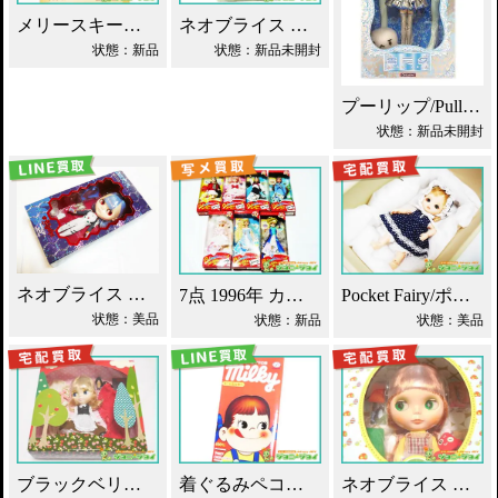
メリースキーヤー ネオブライス タカラ買取！
ネオブライス あちゃちゅむずきん Blythe 人形 買取！
状態：新品
状態：新品未開封
プーリップ/Pullip 雪ミク 初音ミク 買取
状態：新品未開封
ネオブライス エヴァンゲリオン 綾波レイ 買取！
7点 1996年 カレンダーガール ジェニー人形 買取！
Pocket Fairy/ポケットフェアリー PF ドール買取！
状態：美品
状態：新品
状態：美品
ブラックベリーブッシュ ネオブライス Blythe買取！
着ぐるみペコちゃん ベアブリック 400% 買取！
ネオブライス グルーヴィーグルーヴ タカラ買取！