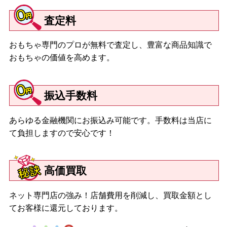
ネオブライス ジュニームニーキューティー
査定料
【２０１５年】
おもちゃ専門のプロが無料で査定し、豊富な商品知識で
ネオブライス ブリング・ブリング・パーティー・ファー/ネオブラ
おもちゃの価値を高めます。
イス マラケシュ メランジュ/ネオブライス CWC限定ネオブライ
ス 初音ミク ミーツ ブライス-エクレクティック スーパーアイド
ル-/ネオブライス サリー・サルマガンディ/ネオブライス ジェーン
振込手数料
レフロイ/ネオブライス ハスブロ限定ネオブライス スプライトビ
ューティー/ネオブライス レジュネット/ネオブライス チェリー ビ
あらゆる金融機関にお振込み可能です。手数料は当店に
ーチ サンセット/ネオブライス CWC限定 14周年アニバーサリー ネ
オブライス ドフィーヌ ドリーム/ネオブライス チェックイットア
て負担しますので安心です！
ウト/ネオブライス CWC限定 マイメロディ ブライス ソフトリー
カドリーユー＆ミー/ネオブライス ダークラビットホール/ネオブ
ライス ウィンタリッシュ アルーア
高価買取
【２０１６年】
ネット専門店の強み！店舗費用を削減し、買取金額とし
ネオブライス ミンティーマジック/ネオブライス トップショップ
てお客様に還元しております。
限定 ネオブライス シェリーバベット/ネオブライス レディカメリ
ア/ネオブライス プレイフルレインドロップス/ネオブライス ヘン