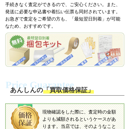
信します。
手続きなく査定ができるので、ご安心ください。また、
梱包キットをメールで申し込み
発送に必要な申込書や着払い伝票も同封されています。
【２０１０年】
梱包キットをLINEで申し込み
ネオブライス プレーリーポージー/ネオブライス CWC限定 ヴィ
お急ぎで査定をご希望の方も、「最短翌日到着」が可能
査定結果をメールで確認し、梱包キット
ンターアルデンド/ネオブライス CWC限定 シンプリースパーク
なため、おすすめです。
を申し込みます。梱包キットは送料無料
査定結果をLINEで確認し、梱包キットを
リースパーク/ネオブライス CWC限定 ミッドナイトスペル/ネオ
でお届けします。
申し込みます。梱包キットは送料無料で
ブライス シンプリーチョコレート/ネオブライス シンプリーバニ
お届けします。
ラ/ネオブライス CWC限定 マヌヘアリイパラダイスガール/ネオ
自宅でおもちゃを発送・梱包
ブライス CWC限定 マラベルメロディ/ネオブライス ベリーヴィ
自宅でおもちゃを発送・梱包
ッキー/ネオブライス CWC限定シンプリータンプティタンプ/ネオ
梱包キットに同封する発送ガイドの手順
ブライス ボヘミアンピース/ネオブライス ニッキーラッド/ネオブ
に沿い、査定するおもちゃを梱包してく
梱包キットに同封する発送ガイドの手順
ライス CWC限定 シンプリーバブルブーム/ネオブライス CWC限
ださい。お電話にて集荷依頼を行い発
に沿い、査定するおもちゃを梱包してく
定 あちゃちゅむずきん/ネオブライス CWC限定アジアスペシャ
Price Guarantee
送。当店へ無料で発送いただけます。
ださい。お電話にて集荷依頼を行い発
ル キスミートゥルー/ネオブライス CWC限定 ラブアンドモア/ネ
送。当店へ無料で発送いただけます。
あんしんの
「買取価格保証」
オブライス CWC限定 ディアレレガール/ネオブライス シンプリ
入金完了
ーグアバ/ネオブライス シンプリーマンゴー/ネオブライス トップ
入金完了
ショップ限定ノスタルジックポップ/ネオブライス CWC限定 タ
ルト＆ティ/ネオブライス カシオペアスパイス
現物確認をした際に、査定時の金額
当店に査定したおもちゃがご到着後、ご
よりも減額されるというケースがあ
指定の口座に即日入金可能です。
当店に査定したおもちゃがご到着後、ご
【２０１１年】
指定の口座に即日入金可能です。
ります。当店では、そのようなこと