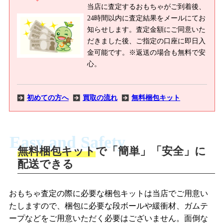
【２００９年】
当店に査定するおもちゃがご到着後、
ネオブライス アイスルネ/ネオブライス CWC限定 リボネッタウ
24時間以内に査定結果をメールにてお
ィッシュ/ネオブライス トイザらス限定 ステラサバンナ/ネオブ
知らせします。査定金額にご同意いた
ライス アーバンカウガール/ネオブライス CWC限定 プリマドー
だきました後、ご指定の口座に即日入
リー パリ/ネオブライス CWC限定アジアスペシャル ベアトリ
金可能です。※返送の場合も無料で安
ーチェベスト/ネオブライス シンプリーライラック/ネオブライス
心。
シンプリーペパーミント/ネオブライス CWC限定 プリマドーリ
ー ロンドン/ネオブライス CWC限定 ベイビーズブレス/ネオブ
ライス パンカホリックピープル/ネオブライス CWC限定 プリマ
初めての方へ
買取の流れ
無料梱包キット
ドーリー トウキョウ/ネオブライス CWC限定 ファッションオ
ブセッション ジェンナ/ネオブライス カジュアルアフェア/ネオ
ブライス CWC限定 ジャルダン・ドゥ・ママン/ネオブライス サ
Easy and Safety
ンシャインホリディ/ネオブライス プリマドーリー ヘザースカ
無料梱包キット
で「簡単」「安全」に
イ/ネオブライス プリマドーリー ウィンサムウィロー/ネオブラ
商品撮影
配送できる
イス プリマドーリー アドーラブルオーブリー/ネオブライス
LINEの友だち追加・査定画像を送信
CWC限定 ブルーミーブルームズベリー/ネオブライス CWC限
定 ドロンジョ・ミーツ・ブライス/ネオブライス トップショップ
商品を撮影して、査定フォームから画像
「ジョニージョイLINE査定」を友だちに
おもちゃ査定の際に必要な梱包キットは当店でご用意い
限定 マイリトルキャンディ/ネオブライス フレンドリーフレック
を送信します。
追加し、スマートフォンなどのカメラで
たしますので、梱包に必要な段ボールや緩衝材、ガムテ
ルズ/ネオブライス カプチーノチャット/ネオブライス CWC限定
撮影したおもちゃの写真をトーク中に送
ープなどをご用意いただく必要はございません。面倒な
プリンセスミルクビスケットドゥキューポット