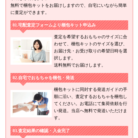
イス CWC限定プリマドーリー マリーゴールド/ネオブライス プ
無料で梱包キットをお届けしますので、自宅にいながら簡単
リマドーリー オーブリーナ/ネオブライス プリマドーリー アシ
に査定ができます。
ュレッティーナ/ネオブライス プリマドーリー ヴォレッティー
宅配査定フォームより梱包キット申込み
ナ/ネオブライス フロスティフロックト/ネオブライス ヴェロニカ
レース/ネオブライス CWC限定 プリマドーリー アマリリス/ネ
査定を希望するおもちゃのサイズに合
オブライス カズンオリヴィア/ネオブライス バウワウトラッド/ネ
わせて、梱包キットのサイズを選び、
オブライス Missサリーライス/ネオブライス ミルキーウェイシュ
お届け先・お受け取りの希望日時を選
ガー/ネオブライス CWC限定デニズン/ネオブライス オブ・ザ・レ
択します。
イクエレノア・ザ・フォレストダンサー/ネオブライス CWC限
送料無料でお届けします。
定 デニズン・オブ・ザ・レイク クリスティーナ・ザ・ブライ
ド/ネオブライス CWC限定 プリマドーリー ペオニー/ネオブラ
自宅でおもちゃを梱包・発送
イス CWC限定 プレコーシャスキャンディーズマッシュルーム/
梱包キットに同封する発送ガイドの手
ネオブライス カンカンキャット/ネオブライス CWC限定 ハート
順に沿い、査定するおもちゃを梱包し
オブモンマルトル/ネオブライス ナターシャムーア/ネオブライス
てください。お電話にて集荷依頼を行
トップショップ限定 ハッピーハーバー/ネオブライス プリマドー
い発送。当店へ無料で発送いただけま
リーアンコール オーブリー/ネオブライス プリマドーリーアンコ
す。
ール サフィー/ネオブライス プリマドーリーアンコール アシュ
レット/ネオブライス ウェルカムウィンター
査定結果の確認・入金完了