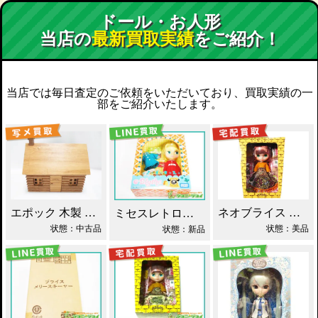
ドール・お人形
当店の
最新買取実績
をご紹介！
当店では毎日査定のご依頼をいただいており、買取実績の一
部をご紹介いたします。
エポック 木製 丸太小屋 シルバニアファミリー 買取！
ネオブライス あちゃちゅむずきん 買取！
ミセスレトロママ ネオブライス Blythe買取！
状態：中古品
状態：美品
状態：新品