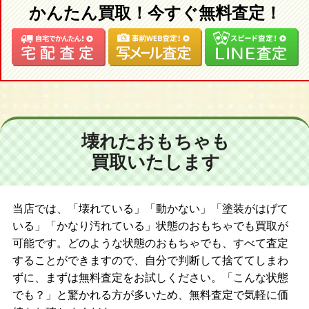
ス シナモンガール
かんたん買取！今すぐ無料査定！
【２００４年】
ネオブライス CWC限定 リルハートブライス/ネオブライス CWC限
定 ミトン バイブライス/ネオブライス グルーヴィーグルーヴ/ネオ
ブライス サムディマルシェ/ネオブライス マドモアゼルローズバ
ド/ネオブライス CWC限定 アートアタック/ネオブライス トイザら
ス限定 バーディーブルー/ネオブライス CWC限定 パラディバイ
モノコムサ/ネオブライス フレンチトレンチ/ネオブライス ラウン
壊れたおもちゃも
ジングラブリー/ネオブライス CWC限定 ハッピーエブリデイ/ネオ
買取いたします
ブライス アイラブユーイッツトゥルー/ネオブライス サンデーズ
ベリーベスト/ネオブライス シルバースノー/ネオブライス ベルベ
ットメヌエット
当店では、「壊れている」「動かない」「塗装がはげて
【２００５年】
いる」「かなり汚れている」状態のおもちゃでも買取が
ネオブライス ホワイトマジックナイト/ネオブライス ホワイトマ
可能です。どのような状態のおもちゃでも、すべて査定
ジックアフタヌーン/ネオブライス CWC限定 ホワイトマジックモ
することができますので、自分で判断して捨ててしまわ
ーニング/ネオブライス CWC限定 ランデヴーシュシュ/ネオブライ
ずに、まずは無料査定をお試しください。「こんな状態
ス アジアンバタフライ アンコール/ネオブライス サムディマルシ
でも？」と驚かれる方が多いため、無料査定で気軽に価
ェ アンコール/ネオブライス CWC限定 トミーフェブラリーブライ