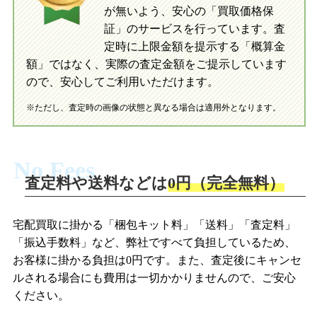
ネオブライス CWC限定ネオブライス B2・HOLiC～ビーツゥホリ
が無いよう、安心の「買取価格保
ック～/ネオブライス ミャウジーワウジー/ネオブライス ボーダ
証」のサービスを行っています。査
ースピリット/CWC限定ネオブライス ホシノナミダヒメ/ネオブ
初めての方へ
買取の流れ
写真の撮影方法
定時に上限金額を提示する「概算金
ライス プティデジュネシャンゼリゼ/ネオブライス CWC限定 テ
初めての方へ
LINE査定の流れ
写真の撮影方法
額」ではなく、実際の査定金額をご提示しています
ンハッピーメモリーズ/ネオブライス フィービーメイビー/ネオブ
ので、安心してご利用いただけます。
ライス CWC限定 ストロベリーアンドクリーミーキュート/ネオ
ブライス CWC限定 スノウフレークソナタ/ネオブライス ラズベ
※ただし、査定時の画像の状態と異なる場合は適用外となります。
リーソルベ
【２０１２年】
No Fees
ネオブライス シンプリーラブミー/ネオブライス ユニバーシテ
査定料や送料などは
0円（完全無料）
ィオブラブ/ネオブライス 綾波レイ ミーツ ブライス -ホワイトラ
イト-/ネオブライス スローニーム/ネオブライス シンプリーデ
ィライト/ネオブライス ピックルウィンクル/ネオブライス レッ
宅配買取に掛かる「梱包キット料」「送料」「査定料」
ドデリシャス/ネオブライス コココレット/ネオブライス アレク
「振込手数料」など、弊社ですべて負担しているため、
シスエメラルド/CWC限定ネオブライス マーゴユニークガール/ネ
お客様に掛かる負担は0円です。また、査定後にキャンセ
オブライス レイチェルズリボン
ルされる場合にも費用は一切かかりませんので、ご安心
ください。
【２０１３年】
ネオブライス セイディスプリンクル/ネオブライス モニークマ