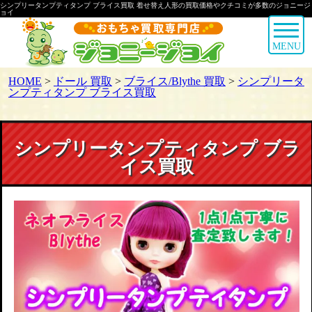
シンプリータンプティタンプ ブライス買取 着せ替え人形の買取価格やクチコミが多数のジョニージ
ョイ
MENU
HOME
>
ドール 買取
>
ブライス/Blythe 買取
>
シンプリータ
ンプティタンプ ブライス買取
シンプリータンプティタンプ ブラ
イス買取