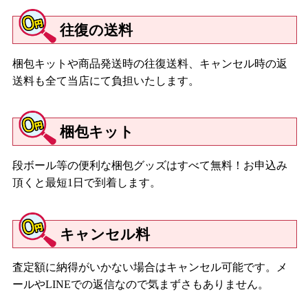
ニフィーク/ネオブライス アンブロージオ/ネオブライス オレン
往復の送料
ジアンドスパイス/ネオブライス ラベンダーハグ/ネオブライス
ペニープレシャス/ネオブライス ゼノッチカ/ネオブライス レパ
ードサース/ネオブライス ウェンディウィークエンダー/ネオブラ
梱包キットや商品発送時の往復送料、キャンセル時の返
イス ハイホーマリーン/ネオブライス CWC限定12周年アニバー
送料も全て当店にて負担いたします。
サリー アーリーガブリエル/ネオブライス ミシャティビャーリ
ュブリュー/ネオブライス CWC限定ネオブライス ロイヤルソリ
ロクイー
梱包キット
【２０１４年】
段ボール等の便利な梱包グッズはすべて無料！お申込み
ネオブライス グッディ・ガール・ゴーゴー/ネオブライス マンデ
頂くと最短1日で到着します。
ィコットンキャンディ/ネオブライス ローシェックモルセー/ネオ
ブライス シャルロット デ フルール/ネオブライス アシュリーズシ
ークレット/ネオブライス CWC限定 13周年アニバーサリー ネオブ
キャンセル料
ライス レジーナ・アーウェン/ネオブライス カントリーサマー/ネ
オブライス ディディーユリーカ/ネオブライス CWC限定ブライス
ビアンカパール/ネオブライス カデンスマジョレット/ネオブライ
査定額に納得がいかない場合はキャンセル可能です。メ
ス ハスブロ限定ネオブライス カーリーブルーベイブ/ネオブライ
ールやLINEでの返信なので気まずさもありません。
ス スコッティマム/ネオブライス CWC限定Junie Moon10周年記念