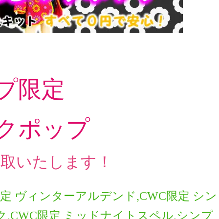
プ限定
クポップ
買取いたします！
定 ヴィンターアルデンド,CWC限定 シン
,CWC限定 ミッドナイトスペル,シンプ