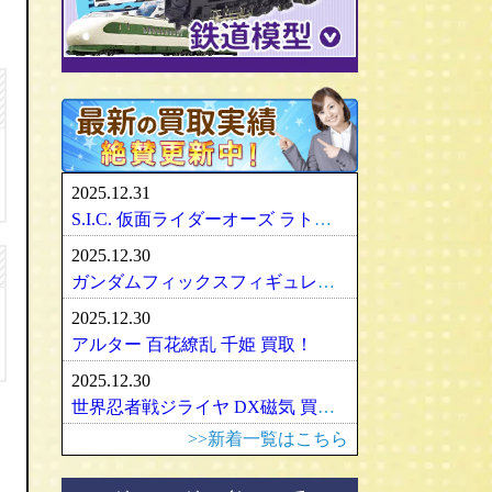
パリセイズ/PALISADES
ミニチャンプス
化物語・偽物語
ULTRA-ACT
リカちゃん
メズコ/MEZCO
hpiレーシング
ガンダム/GUNDAM
百花繚乱
SDX
バービー
プレイアーツ/PLAY ARTS
ノレブ/NOREV
ゾイド/ZOIDS
内藤ルネ/ルネドール
マスターレプリカ/MR
京商/KYOSHO
マクロス/MACROSS
シルバニアファミリー
RAH
ダイヤペット/Diapet
アーマード・コア
マドレーヌちゃん
VCD
アオシマ / DISM
アルター/ALTER
スーパーロボット大戦
カトー/KATO
ベアブリック・BE＠RBRICK
ブラーゴ/Bburago
グッドスマイルカンパニー
フレームアームズ/ガール
トミックス/TOMIX
2025.12.31
ヘルパ/herpa
マックスファクトリー
魔神英雄伝ワタル
ﾏｲｸﾛｴｰｽ/MICRO ACE
S.I.C. 仮面ライダーオーズ ラトラーターコンボ買取
大盛屋 ミクロペット
壽屋/コトブキヤ
車・バイク
ｸﾞﾘｰﾝﾏｯｸｽ/GREENMAX
2025.12.30
イクソ/IXO
グリフォンエンタープライズ
戦車・軍用機・軍艦
ボークス/ＶＯＬＫＳ
天賞堂/Tenshodo
ガンダムフィックスフィギュレーション GFF おまとめ買取！
ﾋﾞｰﾋﾞｰｱｰﾙ/BBR
フリーイング/FREEing
旅客機/飛行機
メディコムトイ
ワールド工芸
2025.12.30
やまと/YAMATO
船・ボート
セキグチ
Bトレインショーティー
アルター 百花繚乱 千姫 買取！
ダイキ工業/DAIKI
建築物
ペットワークス/PetWORKs
モデモ/MODEMO
2025.12.30
デコトラ
やまと/YAMATO
エンドウ/TER
アメリカ車
世界忍者戦ジライヤ DX磁気 買取！
ミニ四駆
ママチャップトイ
ピノチオ模型
イタリア車
>>新着一覧はこちら
オビツドール/OBITSU
ムサシノモデル
イギリス車
マテル/Mattel
アマミヤ/奄美屋
ドイツ車