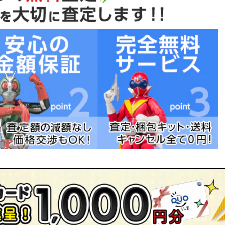
イパウワウポンチョ/ネオブライス スペリオールスケート/ネ
ちゃ買取専門店ジョニージョイにお任せください！
リーベリー/ネオブライス フルーツパンチ/ネオブライス トイ
！
イス ラブミッション/ネオブライス CWC限定 コートニーテズ
ツアゲイン/ネオブライス ディスコブギー/ネオブライス ティ
トハリウッド/ネオブライス トイザらス限定 チェリーベリー/
イス/ネオブライス CWC限定 ミトン バイブライス/ネオブライ
サムディマルシェ/ネオブライス マドモアゼルローズバド/ネオ
オブライス トイザらス限定 バーディーブルー/ネオブライス
ブライス フレンチトレンチ/ネオブライス ラウンジングラブリ
ブリデイ/ネオブライス アイラブユーイッツトゥルー/ネオブライ
ス シルバースノー/ネオブライス ベルベットメヌエット
ネオブライス ホワイトマジックアフタヌーン/ネオブライス
ネオブライス CWC限定 ランデヴーシュシュ/ネオブライス ア