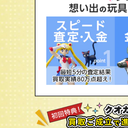
ネオブライス ベリーインスパイアードバ
ブライス/Blythe買取のことならおも
オブライス トイザらス限定 ベリーチェ
1点1点大切に査定し、お迎えいたします
ザらス限定 ファンシーパンジー/ネオブラ
バイナイキ/ネオブライス ボヘミアンビー
ーフォートゥー/ネオブライス エクセレン
ネオブライス シナモンガール
【２００４年】
ネオブライス CWC限定 リルハートブラ
ス グルーヴィーグルーヴ/ネオブライス 
ブライス CWC限定 アートアタック/ネ
CWC限定 パラディバイモノコムサ/ネオ
ー/ネオブライス CWC限定 ハッピーエ
ス サンデーズベリーベスト/ネオブライ
【２００５年】
ネオブライス ホワイトマジックナイト/
CWC限定 ホワイトマジックモーニング/