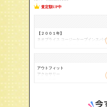
査定額UP中
【２００１年】
ネオブライス コージーケープインスパイ
ロージーレッド/ネオブライス ハリウッド
リミテッド
【２００２年】
アウトフィット
ネオブライス ルージュノワール/ネオブラ
アクセサリー
ブライス CWC限定 ピカデリードリー/
洋服・和服
ニバーサリー/ネオブライス トイザらス限
ウィッグ
イス アズテックアライバルインスパイ
アイ
靴
【２００３年】
家具 などドールアイテムを高価買取致