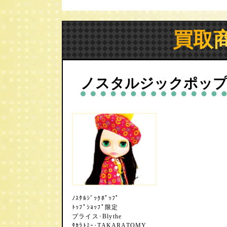
買取
ノスタルジックポップ
ﾉｽﾀﾙｼﾞｯｸﾎﾟｯﾌﾟ
ﾄｯﾌﾟｼｮｯﾌﾟ限定
ブライス･Blythe
ﾀｶﾗﾄﾐｰ･TAKARATOMY