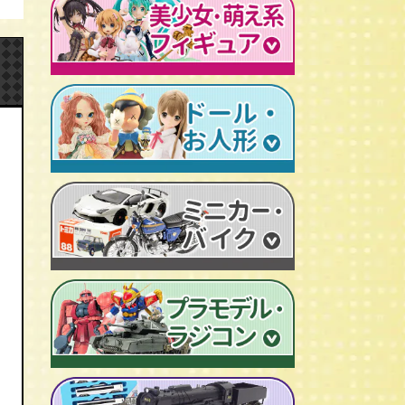
レトロプラモデル
鉄人28号
人造人間キカイダー
旧トランスフォーマー
新世紀エヴァンゲリオン
牙狼-GARO
スターウォーズ
ビンテージ セルロイド人形
AKIRA/アキラ
機動戦士ガンダム
アイアンマン/IRON MAN
仮面ライダーカード
ドラゴンクエスト
マジンガーＺ
プレデター/PREDATOR
ファイナルファンタジー/FF
ゲッターロボ
エイリアン/ALIEN
トランスフォーマー
ターミネーター
セーラームーン
マクロス
マルサン/MARUSAN
ロボコップ
初音ミク
メタルヒーローシリーズ
ブルマァク/BULLMARK
バットマン
P.O.P
魔法少女まどか☆マギカ
スーパー戦隊
ポピー/POPY
グレムリン
RAH
フェイト/Fate
旧タカラ/TAKARA
バイオハザード
CCP キン肉マン
武装神姫
ブライス/Blythe
旧バンダイ/BANDAI
ディズニー
超像可動
魔法少女リリカルなのは
プーリップ/Pullip
タカトクトイス/T.T
リビングデッドドールズ/LDD
聖闘士聖衣神話
艦隊これくしょん -艦これ-
超合金魂
スーパードルフィー/ドルフィードリーム
中嶋製作所
Figuarts/フィギュアーツ
けいおん！
ROBOT魂
アゾンドール/AZONE
ヨネザワ/米澤玩具
ワールドコレクタブル
すーぱーそに子
RAH
モモコ/momoko
トミカ/TOMICA
プレイモービル
一騎当千
マスターピース
ハイブリッドアクティブ/HAF
ホットトイズ/HOT TOYS
オートアート/AUTOart
東方Project
M1号
えっくす☆きゅーと
サイドショウ/SIDE SHOW
エブロ/EBBRO
涼宮ハルヒの憂鬱
S.H.モンスターアーツ
ピュアニーモ