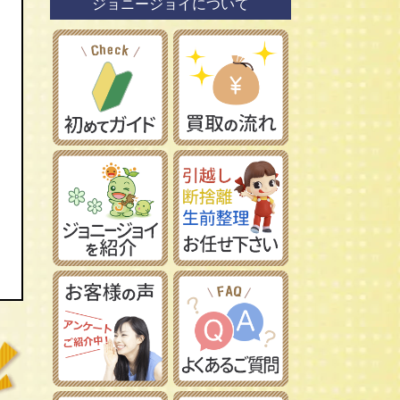
ジョニージョイについて
鉄道模型社
日本車
タミヤ/田宮模型
レーマン/LGB
フランス車
ハセガワ/長谷川製作所
フジミ模型/FUJIMI
アオシマ/青島文化教材社
イマイ/IMAI /今井科学
Ｎゲージ
コトブキヤ/壽屋
ＨＯゲージ
イタレリ/ITALERI
Ｚゲージ
レベル/Revell
車両パーツ
ストラクチャー
Ｇゲージ
Ｏゲージ