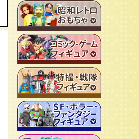
ＴＶアニメ作品 1980年代
特撮・戦隊 TV番組 1960年代
特撮・戦隊 TV番組 1970年代
超合金・DX超合金
ブリキおもちゃ
ソフビ
広告ノベルティグッズ
ジャンボマシンダー
ワンピース/ONE PIECE
キャラクター消しゴム
ジョジョの奇妙な冒険
ビックリマンシール
聖闘士聖矢
ダイアクロン
キン肉マン
変身サイボーグ
ドラゴンボール
仮面ライダー
昭和レトロなミニカー
北斗の拳
ウルトラマン・怪獣
ミクロマン
ルパン三世
ゴジラ