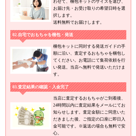
わせて、梱包キットのサイズを選び、
オブライス Missサリーライス/ネオブライス ミルキーウェイシュ
お届け先・お受け取りの希望日時を選
ガー/ネオブライス CWC限定デニズン/ネオブライス オブ・ザ・レ
択します。
イクエレノア・ザ・フォレストダンサー/ネオブライス CWC限
送料無料でお届けします。
定 デニズン・オブ・ザ・レイク クリスティーナ・ザ・ブライ
ド/ネオブライス CWC限定 プリマドーリー ペオニー/ネオブラ
自宅でおもちゃを梱包・発送
イス CWC限定 プレコーシャスキャンディーズマッシュルーム/
梱包キットに同封する発送ガイドの手
ネオブライス カンカンキャット/ネオブライス CWC限定 ハート
順に沿い、査定するおもちゃを梱包し
オブモンマルトル/ネオブライス ナターシャムーア/ネオブライス
てください。お電話にて集荷依頼を行
トップショップ限定 ハッピーハーバー/ネオブライス プリマドー
い発送。当店へ無料で発送いただけま
リーアンコール オーブリー/ネオブライス プリマドーリーアンコ
す。
ール サフィー/ネオブライス プリマドーリーアンコール アシュ
レット/ネオブライス ウェルカムウィンター
査定結果の確認・入金完了
【２００９年】
当店に査定するおもちゃがご到着後、
ネオブライス アイスルネ/ネオブライス CWC限定 リボネッタウ
24時間以内に査定結果をメールにてお
ィッシュ/ネオブライス トイザらス限定 ステラサバンナ/ネオブ
知らせします。査定金額にご同意いた
ライス アーバンカウガール/ネオブライス CWC限定 プリマドー
だきました後、ご指定の口座に即日入
リー パリ/ネオブライス CWC限定アジアスペシャル ベアトリ
金可能です。※返送の場合も無料で安
ーチェベスト/ネオブライス シンプリーライラック/ネオブライス
心。