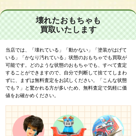
ド/ネオブライス CWC限定 アートアタック/ネオブライス トイザら
ス限定 バーディーブルー/ネオブライス CWC限定 パラディバイ
モノコムサ/ネオブライス フレンチトレンチ/ネオブライス ラウン
壊れたおもちゃも
ジングラブリー/ネオブライス CWC限定 ハッピーエブリデイ/ネオ
買取いたします
ブライス アイラブユーイッツトゥルー/ネオブライス サンデーズ
ベリーベスト/ネオブライス シルバースノー/ネオブライス ベルベ
ットメヌエット
当店では、「壊れている」「動かない」「塗装がはげて
【２００５年】
いる」「かなり汚れている」状態のおもちゃでも買取が
ネオブライス ホワイトマジックナイト/ネオブライス ホワイトマ
可能です。どのような状態のおもちゃでも、すべて査定
ジックアフタヌーン/ネオブライス CWC限定 ホワイトマジックモ
することができますので、自分で判断して捨ててしまわ
ーニング/ネオブライス CWC限定 ランデヴーシュシュ/ネオブライ
ずに、まずは無料査定をお試しください。「こんな状態
ス アジアンバタフライ アンコール/ネオブライス サムディマルシ
でも？」と驚かれる方が多いため、無料査定で気軽に価
ェ アンコール/ネオブライス CWC限定 トミーフェブラリーブライ
値をお確かめください。
ス/ネオブライス CWC限定 シネマプリンセス/ネオブライス グッド
ネイバーカフェ/ネオブライス CWC限定 ロキシーベイビー/ネオブ
ライス キャンディカーニバル/ネオブライス ヴイスマッシュ/ネオ
ブライス CWC限定 マーガレットミーツレディーバグ/ネオブライ
ス インスパイアードバイ ピナフォーレパープル/ネオブライス ト
イザらス限定 ツイードリードゥー