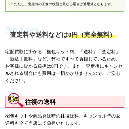
ブライス CWC限定 スノウフレークソナタ/ネオブライス ラズベ
※ただし、査定時の画像の状態と異なる場合は適用外となります。
リーソルベ
【２０１２年】
No Fees
ネオブライス シンプリーラブミー/ネオブライス ユニバーシテ
査定料や送料などは
0円（完全無料）
ィオブラブ/ネオブライス 綾波レイ ミーツ ブライス -ホワイトラ
イト-/ネオブライス スローニーム/ネオブライス シンプリーデ
ィライト/ネオブライス ピックルウィンクル/ネオブライス レッ
宅配買取に掛かる「梱包キット料」「送料」「査定料」
ドデリシャス/ネオブライス コココレット/ネオブライス アレク
「振込手数料」など、弊社ですべて負担しているため、
シスエメラルド/CWC限定ネオブライス マーゴユニークガール/ネ
お客様に掛かる負担は0円です。また、査定後にキャンセ
オブライス レイチェルズリボン
ルされる場合にも費用は一切かかりませんので、ご安心
ください。
【２０１３年】
ネオブライス セイディスプリンクル/ネオブライス モニークマ
ニフィーク/ネオブライス アンブロージオ/ネオブライス オレン
往復の送料
ジアンドスパイス/ネオブライス ラベンダーハグ/ネオブライス
ペニープレシャス/ネオブライス ゼノッチカ/ネオブライス レパ
ードサース/ネオブライス ウェンディウィークエンダー/ネオブラ
梱包キットや商品発送時の往復送料、キャンセル時の返
イス ハイホーマリーン/ネオブライス CWC限定12周年アニバー
送料も全て当店にて負担いたします。
サリー アーリーガブリエル/ネオブライス ミシャティビャーリ