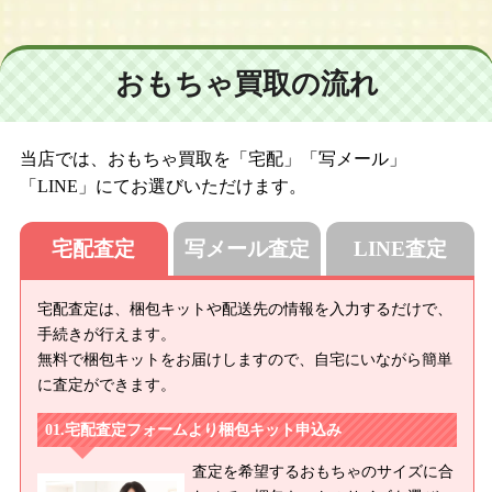
ブライス デインティビスケット/ネオブライス トイザらス限定 ク
ラウドナインボウル/ネオブライス CWC限定 プリマドーリーカ
シス/ネオブライス ハローハーベスト/ネオブライス CWC限定 プ
おもちゃ買取の流れ
リンセスアラモード/ネオブライス セイブジアニマルズ/ネオブラ
イス CWC限定 プリマドーリーピーチ/ネオブライス マイベスト
フレンド/ネオブライス CWC限定 ジェントルリバー/ネオブライ
ス レイニーデイパレード/ネオブライス テーラーギブソン/ネオブ
当店では、おもちゃ買取を「宅配」「写メール」
ライス CWC限定 アルティメットツアー/ネオブライス プリマド
「LINE」にてお選びいただけます。
ーリー エボニー/ネオブライス プリマドーリー サフィー/ネオ
ブライス プリマドーリー オーブリー/ネオブライス フィールザ
宅配査定
写メール査定
LINE査定
スカイ/ネオブライス CWC限定 プリマドーリーメロン
【２００８年】
宅配査定は、梱包キットや配送先の情報を入力するだけで、
ネオブライス トイザらス限定 マトリョーシカメイデン/ネオブラ
手続きが行えます。
イス CWC限定プリマドーリー マリーゴールド/ネオブライス プ
無料で梱包キットをお届けしますので、自宅にいながら簡単
リマドーリー オーブリーナ/ネオブライス プリマドーリー アシ
に査定ができます。
ュレッティーナ/ネオブライス プリマドーリー ヴォレッティー
宅配査定フォームより梱包キット申込み
ナ/ネオブライス フロスティフロックト/ネオブライス ヴェロニカ
レース/ネオブライス CWC限定 プリマドーリー アマリリス/ネ
査定を希望するおもちゃのサイズに合
オブライス カズンオリヴィア/ネオブライス バウワウトラッド/ネ