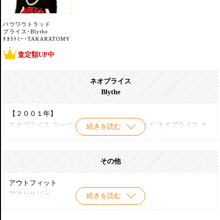
バウワウトラッド
ブライス･Blythe
ﾀｶﾗﾄﾐｰ･TAKARATOMY
査定額UP中
ネオブライス
Blythe
【２００１年】
ネオブライス コージーケープインスパイアード/ネオブライス オ
続きを読む
ールゴールドインワン/ネオブライス ロージーレッド/ネオブライ
ス ハリウッド/ネオブライス モンドリアン/ネオブライス CWC限定
パルコリミテッド
その他
【２００２年】
アウトフィット
ネオブライス ルージュノワール/ネオブライス スケートデート/ネ
アクセサリー
続きを読む
オブライス アジアンバタフライ/ネオブライス CWC限定 ピカデリ
洋服・和服
ードリー/ネオブライス ボヘミアンビート/ネオブライス CWC限定
ウィッグ