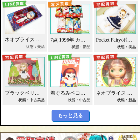
ネオブライス エヴァンゲリオン 綾波レイ 買取！
7点 1996年 カレンダーガール ジェニー人形 買取！
Pocket Fairy/ポケットフェアリー PF ドール買取！
状態：美品
状態：新品
状態：美品
ブラックベリーブッシュ ネオブライス Blythe買取！
着ぐるみペコちゃん ベアブリック 400% 買取！
ネオブライス グルーヴィーグルーヴ タカラ買取！
状態：中古美品
状態：中古品
状態：新品
もっと見る