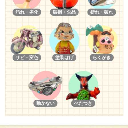
【２００６年】
汚れ・劣化
破損・欠品
折れ・破れ
ネオブライス トイザらス限定 イチゴヘブン/ネオブライス CWC
限定 ユキノナミダヒメ/ネオブライス スターダンサー/ネオブラ
イス CWC限定 ラストキス/ネオブライス ピカデリードリーアン
コール/ネオブライス CWC限定 ダーリングディーバ/ネオブライ
ス プリマドーリー バイオレット/ネオブライス プリマドーリ
ー ジンジャー/ネオブライス プリマドーリー アシュレット/ネ
オブライス ハニーバ二ーワンスモア/ネオブライス ナイトフラワ
サビ・変色
塗装はげ
らくがき
ー/ネオブライス CWC限定ストロベリーミルフィーユ/ネオブライ
ス ロージーレッドアンコール/ネオブライス ティーフォートゥー
アンコール/ネオブライス CWC限定 ブラックベリーブッシュ/ネオ
ブライス トイザらス限定 キュートアンドキュリアス/ネオブライ
ス メリースキーヤー
【２００７年】
動かない
べたつき
ネオブライス モッドモーリー/ネオブライス CWC限定 おでかけ
キモノ娘/ネオブライス アンジェリカイヴ/ネオブライス エンチャ
ンテッドペタル/ネオブライス CWC限定 ミセスレトロママ/ネオ