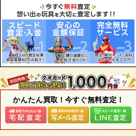
ミスアニバーサリー/ネオブライス トイザらス限定 ドッティード
アイ
ット/ネオブライス サンデーベスト/ネオブライス アズテックアラ
靴
イバルインスパイアード
家具 などドールアイテムを高価買取致します！
ブライス/Blythe買取のことならおもちゃ買取専門店ジョニージョ
【２００３年】
イにお任せください！
ネオブライス ベリーインスパイアードバイパウワウポンチョ/ネオ
1点1点大切に査定し、お迎えいたします！
ブライス スペリオールスケート/ネオブライス トイザらス限定
ベリーチェリーベリー/ネオブライス フルーツパンチ/ネオブライ
ス トイザらス限定 ファンシーパンジー/ネオブライス ラブミッシ
ョン/ネオブライス CWC限定 コートニーテズバイナイキ/ネオブラ
イス ボヘミアンビーツアゲイン/ネオブライス ディスコブギー/ネ
オブライス ティーフォートゥー/ネオブライス エクセレントハリ
ウッド/ネオブライス トイザらス限定 チェリーベリー/ネオブライ
ス シナモンガール
かんたん買取！今すぐ無料査定！
【２００４年】
ネオブライス CWC限定 リルハートブライス/ネオブライス CWC限
定 ミトン バイブライス/ネオブライス グルーヴィーグルーヴ/ネオ
ブライス サムディマルシェ/ネオブライス マドモアゼルローズバ