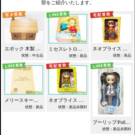
部をご紹介いたします。
エポック 木製 丸太小屋 シルバニアファミリー 買取！
ネオブライス あちゃちゅむずきん 買取！
ミセスレトロママ ネオブライス Blythe買取！
状態：中古品
状態：美品
状態：新品
メリースキーヤー ネオブライス タカラ買取！
ネオブライス あちゃちゅむずきん Blythe 人形 買取！
状態：新品
状態：新品未開封
プーリップ/Pullip 雪ミク 初音ミク 買取
状態：新品未開封