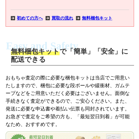
シンプリーペパーミント/ネオブライス CWC限定 プリマドーリ
ー ロンドン/ネオブライス CWC限定 ベイビーズブレス/ネオブ
ライス パンカホリックピープル/ネオブライス CWC限定 プリマ
初めての方へ
買取の流れ
無料梱包キット
ドーリー トウキョウ/ネオブライス CWC限定 ファッションオ
ブセッション ジェンナ/ネオブライス カジュアルアフェア/ネオ
ブライス CWC限定 ジャルダン・ドゥ・ママン/ネオブライス サ
Easy and Safety
ンシャインホリディ/ネオブライス プリマドーリー ヘザースカ
無料梱包キット
で「簡単」「安全」に
イ/ネオブライス プリマドーリー ウィンサムウィロー/ネオブラ
商品撮影
配送できる
イス プリマドーリー アドーラブルオーブリー/ネオブライス
LINEの友だち追加・査定画像を送信
CWC限定 ブルーミーブルームズベリー/ネオブライス CWC限
定 ドロンジョ・ミーツ・ブライス/ネオブライス トップショップ
商品を撮影して、査定フォームから画像
「ジョニージョイLINE査定」を友だちに
おもちゃ査定の際に必要な梱包キットは当店でご用意い
限定 マイリトルキャンディ/ネオブライス フレンドリーフレック
を送信します。
追加し、スマートフォンなどのカメラで
たしますので、梱包に必要な段ボールや緩衝材、ガムテ
ルズ/ネオブライス カプチーノチャット/ネオブライス CWC限定
撮影したおもちゃの写真をトーク中に送
ープなどをご用意いただく必要はございません。面倒な
プリンセスミルクビスケットドゥキューポット
信します。
手続きなく査定ができるので、ご安心ください。また、
梱包キットをメールで申し込み
発送に必要な申込書や着払い伝票も同封されています。
【２０１０年】
梱包キットをLINEで申し込み
ネオブライス プレーリーポージー/ネオブライス CWC限定 ヴィ
お急ぎで査定をご希望の方も、「最短翌日到着」が可能
査定結果をメールで確認し、梱包キット
ンターアルデンド/ネオブライス CWC限定 シンプリースパーク
なため、おすすめです。
を申し込みます。梱包キットは送料無料
査定結果をLINEで確認し、梱包キットを
リースパーク/ネオブライス CWC限定 ミッドナイトスペル/ネオ
でお届けします。
申し込みます。梱包キットは送料無料で
ブライス シンプリーチョコレート/ネオブライス シンプリーバニ