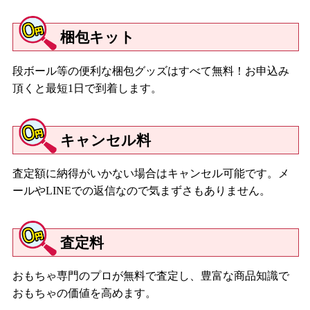
ュブリュー/ネオブライス CWC限定ネオブライス ロイヤルソリ
ロクイー
梱包キット
【２０１４年】
段ボール等の便利な梱包グッズはすべて無料！お申込み
ネオブライス グッディ・ガール・ゴーゴー/ネオブライス マンデ
頂くと最短1日で到着します。
ィコットンキャンディ/ネオブライス ローシェックモルセー/ネオ
ブライス シャルロット デ フルール/ネオブライス アシュリーズシ
ークレット/ネオブライス CWC限定 13周年アニバーサリー ネオブ
キャンセル料
ライス レジーナ・アーウェン/ネオブライス カントリーサマー/ネ
オブライス ディディーユリーカ/ネオブライス CWC限定ブライス
ビアンカパール/ネオブライス カデンスマジョレット/ネオブライ
査定額に納得がいかない場合はキャンセル可能です。メ
ス ハスブロ限定ネオブライス カーリーブルーベイブ/ネオブライ
ールやLINEでの返信なので気まずさもありません。
ス スコッティマム/ネオブライス CWC限定Junie Moon10周年記念
ネオブライス ジュニームニーキューティー
査定料
【２０１５年】
おもちゃ専門のプロが無料で査定し、豊富な商品知識で
ネオブライス ブリング・ブリング・パーティー・ファー/ネオブラ
おもちゃの価値を高めます。
イス マラケシュ メランジュ/ネオブライス CWC限定ネオブライ