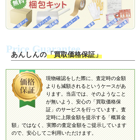
お届けします。
ラ/ネオブライス CWC限定 マヌヘアリイパラダイスガール/ネオ
自宅でおもちゃを発送・梱包
ブライス CWC限定 マラベルメロディ/ネオブライス ベリーヴィ
自宅でおもちゃを発送・梱包
ッキー/ネオブライス CWC限定シンプリータンプティタンプ/ネオ
梱包キットに同封する発送ガイドの手順
ブライス ボヘミアンピース/ネオブライス ニッキーラッド/ネオブ
に沿い、査定するおもちゃを梱包してく
梱包キットに同封する発送ガイドの手順
ライス CWC限定 シンプリーバブルブーム/ネオブライス CWC限
ださい。お電話にて集荷依頼を行い発
に沿い、査定するおもちゃを梱包してく
定 あちゃちゅむずきん/ネオブライス CWC限定アジアスペシャ
Price Guarantee
送。当店へ無料で発送いただけます。
ださい。お電話にて集荷依頼を行い発
ル キスミートゥルー/ネオブライス CWC限定 ラブアンドモア/ネ
送。当店へ無料で発送いただけます。
あんしんの
「買取価格保証」
オブライス CWC限定 ディアレレガール/ネオブライス シンプリ
入金完了
ーグアバ/ネオブライス シンプリーマンゴー/ネオブライス トップ
入金完了
ショップ限定ノスタルジックポップ/ネオブライス CWC限定 タ
ルト＆ティ/ネオブライス カシオペアスパイス
現物確認をした際に、査定時の金額
当店に査定したおもちゃがご到着後、ご
よりも減額されるというケースがあ
指定の口座に即日入金可能です。
当店に査定したおもちゃがご到着後、ご
【２０１１年】
指定の口座に即日入金可能です。
ります。当店では、そのようなこと
ネオブライス CWC限定ネオブライス B2・HOLiC～ビーツゥホリ
が無いよう、安心の「買取価格保
ック～/ネオブライス ミャウジーワウジー/ネオブライス ボーダ
証」のサービスを行っています。査
ースピリット/CWC限定ネオブライス ホシノナミダヒメ/ネオブ
初めての方へ
買取の流れ
写真の撮影方法
定時に上限金額を提示する「概算金
ライス プティデジュネシャンゼリゼ/ネオブライス CWC限定 テ
初めての方へ
LINE査定の流れ
写真の撮影方法
額」ではなく、実際の査定金額をご提示しています
ンハッピーメモリーズ/ネオブライス フィービーメイビー/ネオブ
ので、安心してご利用いただけます。
ライス CWC限定 ストロベリーアンドクリーミーキュート/ネオ