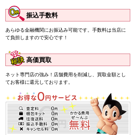
ス 初音ミク ミーツ ブライス-エクレクティック スーパーアイド
ル-/ネオブライス サリー・サルマガンディ/ネオブライス ジェーン
振込手数料
レフロイ/ネオブライス ハスブロ限定ネオブライス スプライトビ
ューティー/ネオブライス レジュネット/ネオブライス チェリー ビ
あらゆる金融機関にお振込み可能です。手数料は当店に
ーチ サンセット/ネオブライス CWC限定 14周年アニバーサリー ネ
オブライス ドフィーヌ ドリーム/ネオブライス チェックイットア
て負担しますので安心です！
ウト/ネオブライス CWC限定 マイメロディ ブライス ソフトリー
カドリーユー＆ミー/ネオブライス ダークラビットホール/ネオブ
ライス ウィンタリッシュ アルーア
高価買取
【２０１６年】
ネット専門店の強み！店舗費用を削減し、買取金額とし
ネオブライス ミンティーマジック/ネオブライス トップショップ
てお客様に還元しております。
限定 ネオブライス シェリーバベット/ネオブライス レディカメリ
ア/ネオブライス プレイフルレインドロップス/ネオブライス ヘン
リエッタズ ホームパーティ/ネオブライス CWC限定１５周年アニ
バーサリーネオブライス アレグラ・シャンパン/ネオブライス
CWC限定ネオブライス デヴィデラクール/ネオブライス ヴァー
シティ・ディーン/ネオブライス ハスブロ限定ネオブライス ステ
ラ・セレンディピタス/ネオブライス ユーフォー・ア・ゴーゴー/
ネオブライス