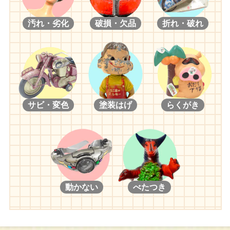
【２００６年】
汚れ・劣化
破損・欠品
折れ・破れ
ネオブライス トイザらス限定 イチゴヘブン/ネオブライス CWC
限定 ユキノナミダヒメ/ネオブライス スターダンサー/ネオブラ
イス CWC限定 ラストキス/ネオブライス ピカデリードリーアン
コール/ネオブライス CWC限定 ダーリングディーバ/ネオブライ
ス プリマドーリー バイオレット/ネオブライス プリマドーリ
ー ジンジャー/ネオブライス プリマドーリー アシュレット/ネ
オブライス ハニーバ二ーワンスモア/ネオブライス ナイトフラワ
サビ・変色
塗装はげ
らくがき
ー/ネオブライス CWC限定ストロベリーミルフィーユ/ネオブライ
ス ロージーレッドアンコール/ネオブライス ティーフォートゥー
アンコール/ネオブライス CWC限定 ブラックベリーブッシュ/ネオ
ブライス トイザらス限定 キュートアンドキュリアス/ネオブライ
ス メリースキーヤー
【２００７年】
動かない
べたつき
ネオブライス モッドモーリー/ネオブライス CWC限定 おでかけ
キモノ娘/ネオブライス アンジェリカイヴ/ネオブライス エンチャ
ンテッドペタル/ネオブライス CWC限定 ミセスレトロママ/ネオ