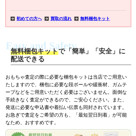
シンプリーペパーミント/ネオブライス CWC限定 プリマドーリ
ー ロンドン/ネオブライス CWC限定 ベイビーズブレス/ネオブ
ライス パンカホリックピープル/ネオブライス CWC限定 プリマ
初めての方へ
買取の流れ
無料梱包キット
ドーリー トウキョウ/ネオブライス CWC限定 ファッションオ
ブセッション ジェンナ/ネオブライス カジュアルアフェア/ネオ
ブライス CWC限定 ジャルダン・ドゥ・ママン/ネオブライス サ
Easy and Safety
ンシャインホリディ/ネオブライス プリマドーリー ヘザースカ
無料梱包キット
で「簡単」「安全」に
イ/ネオブライス プリマドーリー ウィンサムウィロー/ネオブラ
商品撮影
配送できる
イス プリマドーリー アドーラブルオーブリー/ネオブライス
LINEの友だち追加・査定画像を送信
CWC限定 ブルーミーブルームズベリー/ネオブライス CWC限
定 ドロンジョ・ミーツ・ブライス/ネオブライス トップショップ
商品を撮影して、査定フォームから画像
「ジョニージョイLINE査定」を友だちに
おもちゃ査定の際に必要な梱包キットは当店でご用意い
限定 マイリトルキャンディ/ネオブライス フレンドリーフレック
を送信します。
追加し、スマートフォンなどのカメラで
たしますので、梱包に必要な段ボールや緩衝材、ガムテ
ルズ/ネオブライス カプチーノチャット/ネオブライス CWC限定
撮影したおもちゃの写真をトーク中に送
ープなどをご用意いただく必要はございません。面倒な
プリンセスミルクビスケットドゥキューポット
信します。
手続きなく査定ができるので、ご安心ください。また、
梱包キットをメールで申し込み
発送に必要な申込書や着払い伝票も同封されています。
【２０１０年】
梱包キットをLINEで申し込み
ネオブライス プレーリーポージー/ネオブライス CWC限定 ヴィ
お急ぎで査定をご希望の方も、「最短翌日到着」が可能
査定結果をメールで確認し、梱包キット
ンターアルデンド/ネオブライス CWC限定 シンプリースパーク
なため、おすすめです。
を申し込みます。梱包キットは送料無料
査定結果をLINEで確認し、梱包キットを
リースパーク/ネオブライス CWC限定 ミッドナイトスペル/ネオ
でお届けします。
申し込みます。梱包キットは送料無料で
ブライス シンプリーチョコレート/ネオブライス シンプリーバニ