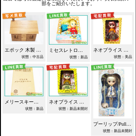
部をご紹介いたします。
エポック 木製 丸太小屋 シルバニアファミリー 買取！
ネオブライス あちゃちゅむずきん 買取！
ミセスレトロママ ネオブライス Blythe買取！
状態：中古品
状態：美品
状態：新品
メリースキーヤー ネオブライス タカラ買取！
ネオブライス あちゃちゅむずきん Blythe 人形 買取！
状態：新品
状態：新品未開封
プーリップ/Pullip 雪ミク 初音ミク 買取
状態：新品未開封