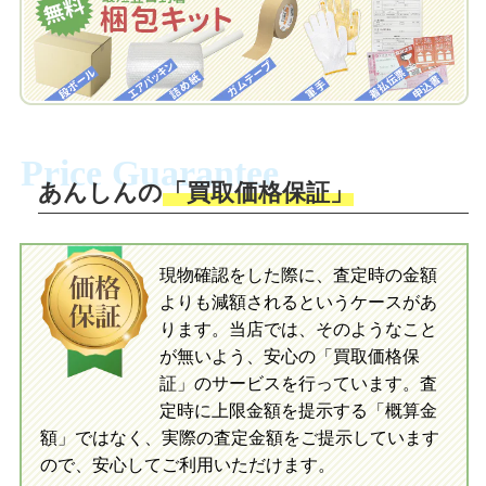
お届けします。
ラ/ネオブライス CWC限定 マヌヘアリイパラダイスガール/ネオ
自宅でおもちゃを発送・梱包
ブライス CWC限定 マラベルメロディ/ネオブライス ベリーヴィ
自宅でおもちゃを発送・梱包
ッキー/ネオブライス CWC限定シンプリータンプティタンプ/ネオ
梱包キットに同封する発送ガイドの手順
ブライス ボヘミアンピース/ネオブライス ニッキーラッド/ネオブ
に沿い、査定するおもちゃを梱包してく
梱包キットに同封する発送ガイドの手順
ライス CWC限定 シンプリーバブルブーム/ネオブライス CWC限
ださい。お電話にて集荷依頼を行い発
に沿い、査定するおもちゃを梱包してく
定 あちゃちゅむずきん/ネオブライス CWC限定アジアスペシャ
Price Guarantee
送。当店へ無料で発送いただけます。
ださい。お電話にて集荷依頼を行い発
ル キスミートゥルー/ネオブライス CWC限定 ラブアンドモア/ネ
送。当店へ無料で発送いただけます。
あんしんの
「買取価格保証」
オブライス CWC限定 ディアレレガール/ネオブライス シンプリ
入金完了
ーグアバ/ネオブライス シンプリーマンゴー/ネオブライス トップ
入金完了
ショップ限定ノスタルジックポップ/ネオブライス CWC限定 タ
ルト＆ティ/ネオブライス カシオペアスパイス
現物確認をした際に、査定時の金額
当店に査定したおもちゃがご到着後、ご
よりも減額されるというケースがあ
指定の口座に即日入金可能です。
当店に査定したおもちゃがご到着後、ご
【２０１１年】
指定の口座に即日入金可能です。
ります。当店では、そのようなこと
ネオブライス CWC限定ネオブライス B2・HOLiC～ビーツゥホリ
が無いよう、安心の「買取価格保
ック～/ネオブライス ミャウジーワウジー/ネオブライス ボーダ
証」のサービスを行っています。査
ースピリット/CWC限定ネオブライス ホシノナミダヒメ/ネオブ
初めての方へ
買取の流れ
写真の撮影方法
定時に上限金額を提示する「概算金
ライス プティデジュネシャンゼリゼ/ネオブライス CWC限定 テ
初めての方へ
LINE査定の流れ
写真の撮影方法
額」ではなく、実際の査定金額をご提示しています
ンハッピーメモリーズ/ネオブライス フィービーメイビー/ネオブ
ので、安心してご利用いただけます。
ライス CWC限定 ストロベリーアンドクリーミーキュート/ネオ