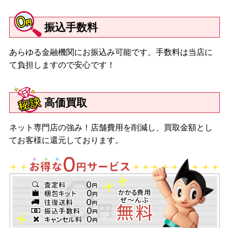
ス 初音ミク ミーツ ブライス-エクレクティック スーパーアイド
ル-/ネオブライス サリー・サルマガンディ/ネオブライス ジェーン
振込手数料
レフロイ/ネオブライス ハスブロ限定ネオブライス スプライトビ
ューティー/ネオブライス レジュネット/ネオブライス チェリー ビ
あらゆる金融機関にお振込み可能です。手数料は当店に
ーチ サンセット/ネオブライス CWC限定 14周年アニバーサリー ネ
オブライス ドフィーヌ ドリーム/ネオブライス チェックイットア
て負担しますので安心です！
ウト/ネオブライス CWC限定 マイメロディ ブライス ソフトリー
カドリーユー＆ミー/ネオブライス ダークラビットホール/ネオブ
ライス ウィンタリッシュ アルーア
高価買取
【２０１６年】
ネット専門店の強み！店舗費用を削減し、買取金額とし
ネオブライス ミンティーマジック/ネオブライス トップショップ
てお客様に還元しております。
限定 ネオブライス シェリーバベット/ネオブライス レディカメリ
ア/ネオブライス プレイフルレインドロップス/ネオブライス ヘン
リエッタズ ホームパーティ/ネオブライス CWC限定１５周年アニ
バーサリーネオブライス アレグラ・シャンパン/ネオブライス
CWC限定ネオブライス デヴィデラクール/ネオブライス ヴァー
シティ・ディーン/ネオブライス ハスブロ限定ネオブライス ステ
ラ・セレンディピタス/ネオブライス ユーフォー・ア・ゴーゴー/
ネオブライス