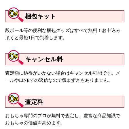
ュブリュー/ネオブライス CWC限定ネオブライス ロイヤルソリ
ロクイー
梱包キット
【２０１４年】
段ボール等の便利な梱包グッズはすべて無料！お申込み
ネオブライス グッディ・ガール・ゴーゴー/ネオブライス マンデ
頂くと最短1日で到着します。
ィコットンキャンディ/ネオブライス ローシェックモルセー/ネオ
ブライス シャルロット デ フルール/ネオブライス アシュリーズシ
ークレット/ネオブライス CWC限定 13周年アニバーサリー ネオブ
キャンセル料
ライス レジーナ・アーウェン/ネオブライス カントリーサマー/ネ
オブライス ディディーユリーカ/ネオブライス CWC限定ブライス
ビアンカパール/ネオブライス カデンスマジョレット/ネオブライ
査定額に納得がいかない場合はキャンセル可能です。メ
ス ハスブロ限定ネオブライス カーリーブルーベイブ/ネオブライ
ールやLINEでの返信なので気まずさもありません。
ス スコッティマム/ネオブライス CWC限定Junie Moon10周年記念
ネオブライス ジュニームニーキューティー
査定料
【２０１５年】
おもちゃ専門のプロが無料で査定し、豊富な商品知識で
ネオブライス ブリング・ブリング・パーティー・ファー/ネオブラ
おもちゃの価値を高めます。
イス マラケシュ メランジュ/ネオブライス CWC限定ネオブライ