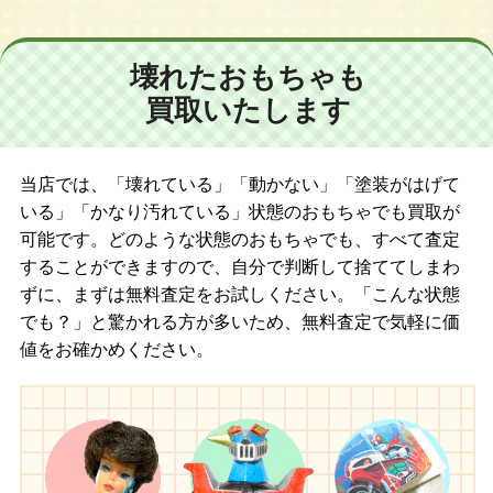
ド/ネオブライス CWC限定 アートアタック/ネオブライス トイザら
ス限定 バーディーブルー/ネオブライス CWC限定 パラディバイ
モノコムサ/ネオブライス フレンチトレンチ/ネオブライス ラウン
壊れたおもちゃも
ジングラブリー/ネオブライス CWC限定 ハッピーエブリデイ/ネオ
買取いたします
ブライス アイラブユーイッツトゥルー/ネオブライス サンデーズ
ベリーベスト/ネオブライス シルバースノー/ネオブライス ベルベ
ットメヌエット
当店では、「壊れている」「動かない」「塗装がはげて
【２００５年】
いる」「かなり汚れている」状態のおもちゃでも買取が
ネオブライス ホワイトマジックナイト/ネオブライス ホワイトマ
可能です。どのような状態のおもちゃでも、すべて査定
ジックアフタヌーン/ネオブライス CWC限定 ホワイトマジックモ
することができますので、自分で判断して捨ててしまわ
ーニング/ネオブライス CWC限定 ランデヴーシュシュ/ネオブライ
ずに、まずは無料査定をお試しください。「こんな状態
ス アジアンバタフライ アンコール/ネオブライス サムディマルシ
でも？」と驚かれる方が多いため、無料査定で気軽に価
ェ アンコール/ネオブライス CWC限定 トミーフェブラリーブライ
値をお確かめください。
ス/ネオブライス CWC限定 シネマプリンセス/ネオブライス グッド
ネイバーカフェ/ネオブライス CWC限定 ロキシーベイビー/ネオブ
ライス キャンディカーニバル/ネオブライス ヴイスマッシュ/ネオ
ブライス CWC限定 マーガレットミーツレディーバグ/ネオブライ
ス インスパイアードバイ ピナフォーレパープル/ネオブライス ト
イザらス限定 ツイードリードゥー