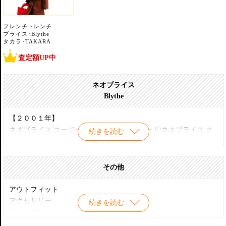
フレンチトレンチ
ブライス･Blythe
タカラ･TAKARA
査定額UP中
ネオブライス
Blythe
【２００１年】
ネオブライス コージーケープインスパイアード/ネオブライス オ
続きを読む
ールゴールドインワン/ネオブライス ロージーレッド/ネオブライ
ス ハリウッド/ネオブライス モンドリアン/ネオブライス CWC限定
パルコリミテッド
その他
【２００２年】
アウトフィット
ネオブライス ルージュノワール/ネオブライス スケートデート/ネ
アクセサリー
続きを読む
オブライス アジアンバタフライ/ネオブライス CWC限定 ピカデリ
洋服・和服
ードリー/ネオブライス ボヘミアンビート/ネオブライス CWC限定
ウィッグ