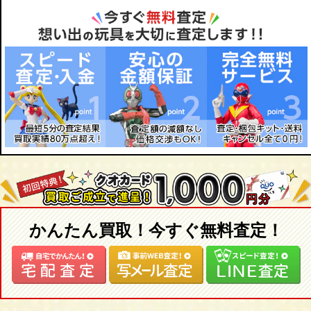
ミスアニバーサリー/ネオブライス トイザらス限定 ドッティード
アイ
ット/ネオブライス サンデーベスト/ネオブライス アズテックアラ
靴
イバルインスパイアード
家具 などドールアイテムを高価買取致します！
ブライス/Blythe買取のことならおもちゃ買取専門店ジョニージョ
【２００３年】
イにお任せください！
ネオブライス ベリーインスパイアードバイパウワウポンチョ/ネオ
1点1点大切に査定し、お迎えいたします！
ブライス スペリオールスケート/ネオブライス トイザらス限定
ベリーチェリーベリー/ネオブライス フルーツパンチ/ネオブライ
ス トイザらス限定 ファンシーパンジー/ネオブライス ラブミッシ
ョン/ネオブライス CWC限定 コートニーテズバイナイキ/ネオブラ
イス ボヘミアンビーツアゲイン/ネオブライス ディスコブギー/ネ
オブライス ティーフォートゥー/ネオブライス エクセレントハリ
ウッド/ネオブライス トイザらス限定 チェリーベリー/ネオブライ
ス シナモンガール
かんたん買取！今すぐ無料査定！
【２００４年】
ネオブライス CWC限定 リルハートブライス/ネオブライス CWC限
定 ミトン バイブライス/ネオブライス グルーヴィーグルーヴ/ネオ
ブライス サムディマルシェ/ネオブライス マドモアゼルローズバ