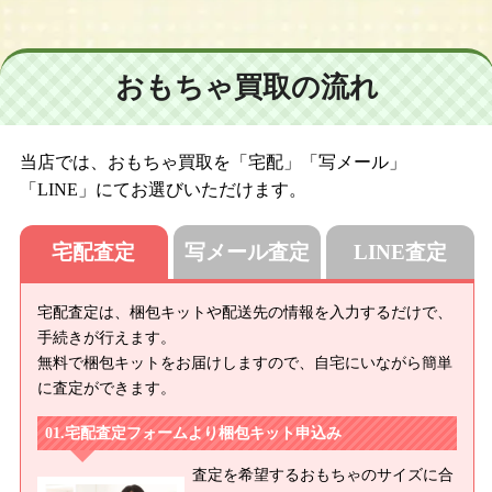
ブライス デインティビスケット/ネオブライス トイザらス限定 ク
ラウドナインボウル/ネオブライス CWC限定 プリマドーリーカ
シス/ネオブライス ハローハーベスト/ネオブライス CWC限定 プ
おもちゃ買取の流れ
リンセスアラモード/ネオブライス セイブジアニマルズ/ネオブラ
イス CWC限定 プリマドーリーピーチ/ネオブライス マイベスト
フレンド/ネオブライス CWC限定 ジェントルリバー/ネオブライ
ス レイニーデイパレード/ネオブライス テーラーギブソン/ネオブ
当店では、おもちゃ買取を「宅配」「写メール」
ライス CWC限定 アルティメットツアー/ネオブライス プリマド
「LINE」にてお選びいただけます。
ーリー エボニー/ネオブライス プリマドーリー サフィー/ネオ
ブライス プリマドーリー オーブリー/ネオブライス フィールザ
宅配査定
写メール査定
LINE査定
スカイ/ネオブライス CWC限定 プリマドーリーメロン
【２００８年】
宅配査定は、梱包キットや配送先の情報を入力するだけで、
ネオブライス トイザらス限定 マトリョーシカメイデン/ネオブラ
手続きが行えます。
イス CWC限定プリマドーリー マリーゴールド/ネオブライス プ
無料で梱包キットをお届けしますので、自宅にいながら簡単
リマドーリー オーブリーナ/ネオブライス プリマドーリー アシ
に査定ができます。
ュレッティーナ/ネオブライス プリマドーリー ヴォレッティー
宅配査定フォームより梱包キット申込み
ナ/ネオブライス フロスティフロックト/ネオブライス ヴェロニカ
レース/ネオブライス CWC限定 プリマドーリー アマリリス/ネ
査定を希望するおもちゃのサイズに合
オブライス カズンオリヴィア/ネオブライス バウワウトラッド/ネ