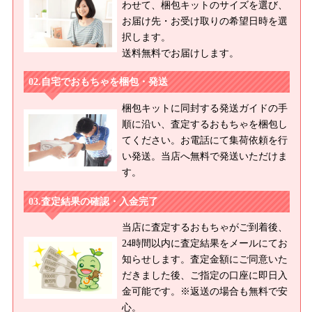
わせて、梱包キットのサイズを選び、
オブライス Missサリーライス/ネオブライス ミルキーウェイシュ
お届け先・お受け取りの希望日時を選
ガー/ネオブライス CWC限定デニズン/ネオブライス オブ・ザ・レ
択します。
イクエレノア・ザ・フォレストダンサー/ネオブライス CWC限
送料無料でお届けします。
定 デニズン・オブ・ザ・レイク クリスティーナ・ザ・ブライ
ド/ネオブライス CWC限定 プリマドーリー ペオニー/ネオブラ
自宅でおもちゃを梱包・発送
イス CWC限定 プレコーシャスキャンディーズマッシュルーム/
梱包キットに同封する発送ガイドの手
ネオブライス カンカンキャット/ネオブライス CWC限定 ハート
順に沿い、査定するおもちゃを梱包し
オブモンマルトル/ネオブライス ナターシャムーア/ネオブライス
てください。お電話にて集荷依頼を行
トップショップ限定 ハッピーハーバー/ネオブライス プリマドー
い発送。当店へ無料で発送いただけま
リーアンコール オーブリー/ネオブライス プリマドーリーアンコ
す。
ール サフィー/ネオブライス プリマドーリーアンコール アシュ
レット/ネオブライス ウェルカムウィンター
査定結果の確認・入金完了
【２００９年】
当店に査定するおもちゃがご到着後、
ネオブライス アイスルネ/ネオブライス CWC限定 リボネッタウ
24時間以内に査定結果をメールにてお
ィッシュ/ネオブライス トイザらス限定 ステラサバンナ/ネオブ
知らせします。査定金額にご同意いた
ライス アーバンカウガール/ネオブライス CWC限定 プリマドー
だきました後、ご指定の口座に即日入
リー パリ/ネオブライス CWC限定アジアスペシャル ベアトリ
金可能です。※返送の場合も無料で安
ーチェベスト/ネオブライス シンプリーライラック/ネオブライス
心。