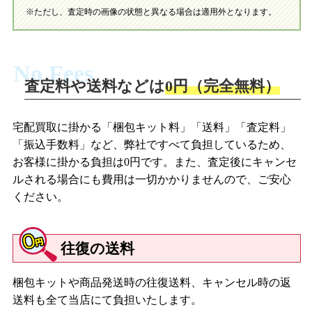
ブライス CWC限定 スノウフレークソナタ/ネオブライス ラズベ
※ただし、査定時の画像の状態と異なる場合は適用外となります。
リーソルベ
【２０１２年】
No Fees
ネオブライス シンプリーラブミー/ネオブライス ユニバーシテ
査定料や送料などは
0円（完全無料）
ィオブラブ/ネオブライス 綾波レイ ミーツ ブライス -ホワイトラ
イト-/ネオブライス スローニーム/ネオブライス シンプリーデ
ィライト/ネオブライス ピックルウィンクル/ネオブライス レッ
宅配買取に掛かる「梱包キット料」「送料」「査定料」
ドデリシャス/ネオブライス コココレット/ネオブライス アレク
「振込手数料」など、弊社ですべて負担しているため、
シスエメラルド/CWC限定ネオブライス マーゴユニークガール/ネ
お客様に掛かる負担は0円です。また、査定後にキャンセ
オブライス レイチェルズリボン
ルされる場合にも費用は一切かかりませんので、ご安心
ください。
【２０１３年】
ネオブライス セイディスプリンクル/ネオブライス モニークマ
ニフィーク/ネオブライス アンブロージオ/ネオブライス オレン
往復の送料
ジアンドスパイス/ネオブライス ラベンダーハグ/ネオブライス
ペニープレシャス/ネオブライス ゼノッチカ/ネオブライス レパ
ードサース/ネオブライス ウェンディウィークエンダー/ネオブラ
梱包キットや商品発送時の往復送料、キャンセル時の返
イス ハイホーマリーン/ネオブライス CWC限定12周年アニバー
送料も全て当店にて負担いたします。
サリー アーリーガブリエル/ネオブライス ミシャティビャーリ