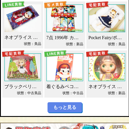
ネオブライス エヴァンゲリオン 綾波レイ 買取！
7点 1996年 カレンダーガール ジェニー人形 買取！
Pocket Fairy/ポケットフェアリー PF ドール買取！
状態：美品
状態：新品
状態：美品
ブラックベリーブッシュ ネオブライス Blythe買取！
着ぐるみペコちゃん ベアブリック 400% 買取！
ネオブライス グルーヴィーグルーヴ タカラ買取！
状態：中古美品
状態：中古品
状態：新品
もっと見る