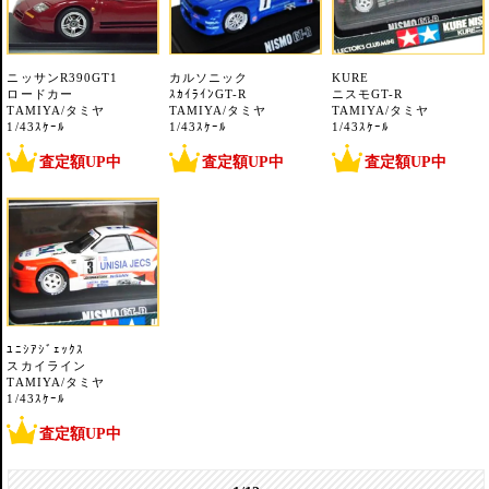
ニッサンR390GT1
カルソニック
KURE
ロードカー
ｽｶｲﾗｲﾝGT-R
ニスモGT-R
TAMIYA/タミヤ
TAMIYA/タミヤ
TAMIYA/タミヤ
1/43ｽｹｰﾙ
1/43ｽｹｰﾙ
1/43ｽｹｰﾙ
査定額UP中
査定額UP中
査定額UP中
ﾕﾆｼｱｼﾞｪｯｸｽ
スカイライン
TAMIYA/タミヤ
1/43ｽｹｰﾙ
査定額UP中