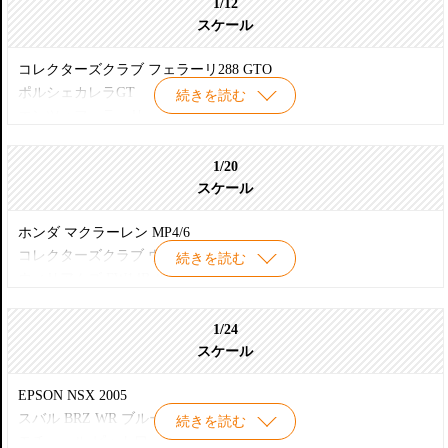
1/12
スケール
コレクターズクラブ フェラーリ288 GTO
ポルシェカレラGT
続きを読む
エンツォフェラーリ
フェラーリ F50
ヤマハ YZR-500 (OW70) 平忠彦仕様
1/20
スケール
ホンダ マクラーレン MP4/6
コレクターズクラブ ウイリスMBジープ
続きを読む
ウィリアムズ FW14B ルノー
ロータスタイプ102B y12
1/24
スケール
EPSON NSX 2005
スバル BRZ WR ブルー・マイカ
続きを読む
モチュール ピットワーク Z 2004