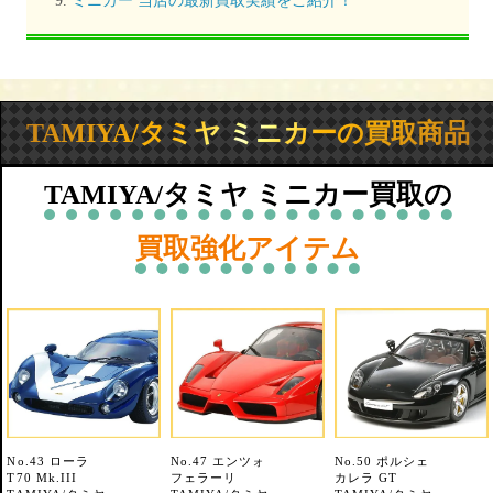
TAMIYA/タミヤ ミニカーの買取商品
TAMIYA/タミヤ ミニカー買取の
買取強化アイテム
No.43 ローラ
No.47 エンツォ
No.50 ポルシェ
T70 Mk.III
フェラーリ
カレラ GT