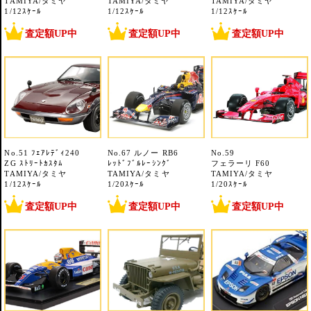
TAMIYA/タミヤ
TAMIYA/タミヤ
TAMIYA/タミヤ
1/12ｽｹｰﾙ
1/12ｽｹｰﾙ
1/12ｽｹｰﾙ
査定額UP中
査定額UP中
査定額UP中
No.51 ﾌｪｱﾚﾃﾞｨ240
No.67 ルノー RB6
No.59
ZG ｽﾄﾘｰﾄｶｽﾀﾑ
ﾚｯﾄﾞﾌﾞﾙﾚｰｼﾝｸﾞ
フェラーリ F60
TAMIYA/タミヤ
TAMIYA/タミヤ
TAMIYA/タミヤ
1/12ｽｹｰﾙ
1/20ｽｹｰﾙ
1/20ｽｹｰﾙ
査定額UP中
査定額UP中
査定額UP中