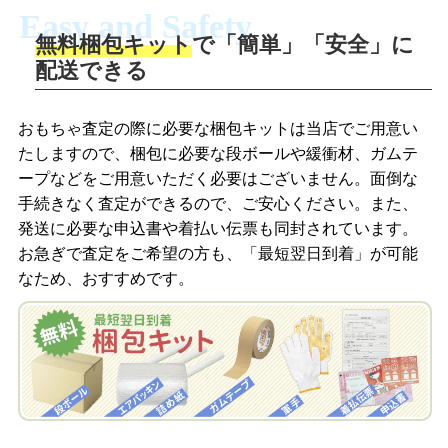
Easy and Safety
無料梱包キット
で「簡単」「安全」に
商品撮影
配送できる
LINEの友だち追加・査定画像を送信
商品を撮影して、査定フォームから画像
「ジョニージョイLINE査定」を友だちに
おもちゃ査定の際に必要な梱包キットは当店でご用意い
を送信します。
追加し、スマートフォンなどのカメラで
たしますので、梱包に必要な段ボールや緩衝材、ガムテ
撮影したおもちゃの写真をトーク中に送
ープなどをご用意いただく必要はございません。面倒な
信します。
手続きなく査定ができるので、ご安心ください。また、
梱包キットをメールで申し込み
発送に必要な申込書や着払い伝票も同封されています。
梱包キットをLINEで申し込み
お急ぎで査定をご希望の方も、「最短翌日到着」が可能
査定結果をメールで確認し、梱包キット
なため、おすすめです。
を申し込みます。梱包キットは送料無料
査定結果をLINEで確認し、梱包キットを
でお届けします。
申し込みます。梱包キットは送料無料で
お届けします。
自宅でおもちゃを発送・梱包
自宅でおもちゃを発送・梱包
梱包キットに同封する発送ガイドの手順
に沿い、査定するおもちゃを梱包してく
梱包キットに同封する発送ガイドの手順