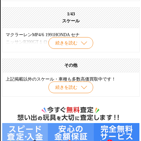
レイブリック NSX 2005
カルソニック IMPUL Z
1/43
ザナヴィニスモGT-R R34 #23
スケール
カルソニック スカイライン GT-R 2003
マクラーレンMP4/6 1991HONDA セナ
ニッサンR390GT１ロードカー
続きを読む
カルソニック・スカイラインGT-R
KURE ニスモGT-R
ユニシアジェックススカイライン JGTC1996
その他
上記掲載以外のスケール・車種も多数高価買取中です！
続きを読む