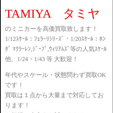
TAMIYA タミヤ
のミニカーを高価買取致します！
1/12ｽｹｰﾙ：ﾌｪﾗｰﾘｼﾘｰｽﾞ・1/20ｽｹｰﾙ：ﾎﾝ
ﾀﾞ ﾏｸﾗｰﾚﾝ,ｼﾞｰﾌﾟ,ｳｨﾘｱﾑｽﾞ等の人気ｽｹｰﾙ
他、1/24・1/43 等 大歓迎！
年代やスケール・状態問わず買取OK
です！
買取は１点から大量まで対応してお
ります！