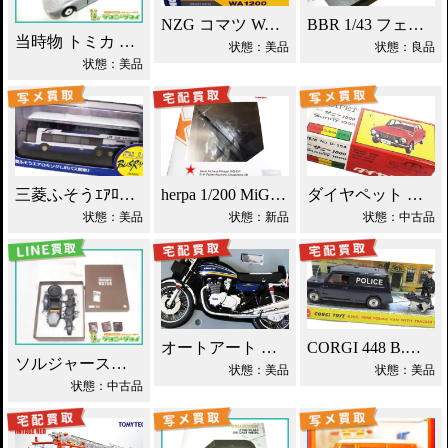
NZG コマツ WA1200 ホイールローダー買取！
BBR 1/43 フェラーリ エンツォ ミニカー買取！
当時物 トミカ トヨタ 2000GT 黒箱 日本製 買取！
状態：美品
状態：良品
状態：美品
三菱ふそうｴｱﾛｷﾝｸﾞ JRﾊﾞｽ関東 ミニカー買取！
herpa 1/200 MiG-25P ソ連防空軍 買取！
ダイヤペット ダットサン サニー ミニカー買取！
状態：美品
状態：新品
状態：中古品
オートアート カワサキ750RS(Z2) 買取！
CORGI 448 B.M.C ミニ ポリスバン買取！
ソルジャーストーリー 1/6 ツェンダップ買取！
状態：美品
状態：美品
状態：中古品