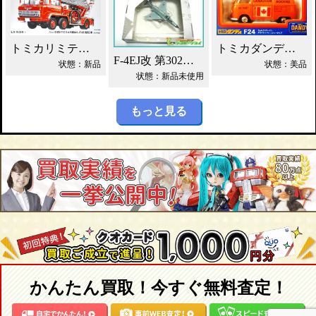
トミカリミテッドNEO 日野 はしご付 消防車 買取！
トミカダンディ F24 VW デリバリーバン買取！
F-4EJ改 第302飛行隊 ワールドエアクラフト買取！
状態：新品
状態：美品
状態：新品未使用
もっと見る
かんたん買取！今すぐ無料査定！