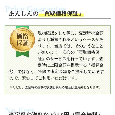
ださい。お電話にて集荷依頼を行い発
に沿い、査定するおもちゃを梱包してく
Price Guarantee
送。当店へ無料で発送いただけます。
ださい。お電話にて集荷依頼を行い発
送。当店へ無料で発送いただけます。
あんしんの
「買取価格保証」
入金完了
入金完了
現物確認をした際に、査定時の金額
当店に査定したおもちゃがご到着後、ご
よりも減額されるというケースがあ
指定の口座に即日入金可能です。
当店に査定したおもちゃがご到着後、ご
指定の口座に即日入金可能です。
ります。当店では、そのようなこと
が無いよう、安心の「買取価格保
証」のサービスを行っています。査
初めての方へ
買取の流れ
写真の撮影方法
定時に上限金額を提示する「概算金
初めての方へ
LINE査定の流れ
写真の撮影方法
額」ではなく、実際の査定金額をご提示しています
ので、安心してご利用いただけます。
※ただし、査定時の画像の状態と異なる場合は適用外となります。
No Fees
査定料や送料などは
0円（完全無料）