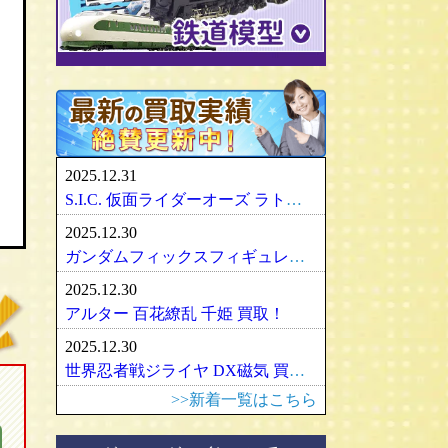
パリセイズ/PALISADES
ミニチャンプス
化物語・偽物語
ULTRA-ACT
リカちゃん
メズコ/MEZCO
hpiレーシング
ガンダム/GUNDAM
百花繚乱
SDX
バービー
プレイアーツ/PLAY ARTS
ノレブ/NOREV
ゾイド/ZOIDS
内藤ルネ/ルネドール
マスターレプリカ/MR
京商/KYOSHO
マクロス/MACROSS
シルバニアファミリー
RAH
ダイヤペット/Diapet
アーマード・コア
マドレーヌちゃん
VCD
アオシマ / DISM
アルター/ALTER
スーパーロボット大戦
カトー/KATO
ベアブリック・BE＠RBRICK
ブラーゴ/Bburago
グッドスマイルカンパニー
フレームアームズ/ガール
トミックス/TOMIX
2025.12.31
ヘルパ/herpa
マックスファクトリー
魔神英雄伝ワタル
ﾏｲｸﾛｴｰｽ/MICRO ACE
S.I.C. 仮面ライダーオーズ ラトラーターコンボ買取
大盛屋 ミクロペット
壽屋/コトブキヤ
車・バイク
ｸﾞﾘｰﾝﾏｯｸｽ/GREENMAX
2025.12.30
イクソ/IXO
グリフォンエンタープライズ
戦車・軍用機・軍艦
ボークス/ＶＯＬＫＳ
天賞堂/Tenshodo
ガンダムフィックスフィギュレーション GFF おまとめ買取！
ﾋﾞｰﾋﾞｰｱｰﾙ/BBR
フリーイング/FREEing
旅客機/飛行機
メディコムトイ
ワールド工芸
2025.12.30
やまと/YAMATO
船・ボート
セキグチ
Bトレインショーティー
アルター 百花繚乱 千姫 買取！
ダイキ工業/DAIKI
建築物
ペットワークス/PetWORKs
モデモ/MODEMO
2025.12.30
デコトラ
やまと/YAMATO
エンドウ/TER
アメリカ車
世界忍者戦ジライヤ DX磁気 買取！
ミニ四駆
ママチャップトイ
ピノチオ模型
イタリア車
>>新着一覧はこちら
オビツドール/OBITSU
ムサシノモデル
イギリス車
マテル/Mattel
アマミヤ/奄美屋
ドイツ車