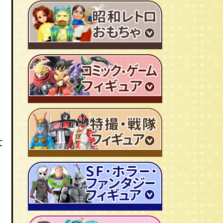
ＴＶアニメ作品 1980年代
特撮・戦隊 TV番組 1960年代
特撮・戦隊 TV番組 1970年代
超合金・DX超合金
ブリキおもちゃ
ソフビ
広告ノベルティグッズ
ジャンボマシンダー
女
ワンピース/ONE PIECE
キャラクター消しゴム
ジョジョの奇妙な冒険
ビックリマンシール
聖闘士聖矢
ダイアクロン
キン肉マン
変身サイボーグ
ドラゴンボール
仮面ライダー
昭和レトロなミニカー
北斗の拳
ウルトラマン・怪獣
ミクロマン
ルパン三世
ゴジラ