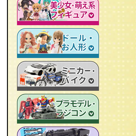
レトロプラモデル
鉄人28号
人造人間キカイダー
旧トランスフォーマー
新世紀エヴァンゲリオン
牙狼-GARO
スターウォーズ
ビンテージ セルロイド人形
AKIRA/アキラ
機動戦士ガンダム
アイアンマン/IRON MAN
仮面ライダーカード
ドラゴンクエスト
マジンガーＺ
プレデター/PREDATOR
ファイナルファンタジー/FF
ゲッターロボ
エイリアン/ALIEN
トランスフォーマー
ターミネーター
セーラームーン
マクロス
マルサン/MARUSAN
ロボコップ
初音ミク
メタルヒーローシリーズ
ブルマァク/BULLMARK
バットマン
P.O.P
魔法少女まどか☆マギカ
スーパー戦隊
ポピー/POPY
グレムリン
RAH
フェイト/Fate
旧タカラ/TAKARA
バイオハザード
CCP キン肉マン
武装神姫
ブライス/Blythe
旧バンダイ/BANDAI
ディズニー
超像可動
魔法少女リリカルなのは
プーリップ/Pullip
タカトクトイス/T.T
リビングデッドドールズ/LDD
聖闘士聖衣神話
艦隊これくしょん -艦これ-
超合金魂
スーパードルフィー/ドルフィードリーム
中嶋製作所
Figuarts/フィギュアーツ
けいおん！
ROBOT魂
アゾンドール/AZONE
ヨネザワ/米澤玩具
ワールドコレクタブル
すーぱーそに子
RAH
モモコ/momoko
トミカ/TOMICA
プレイモービル
一騎当千
マスターピース
ハイブリッドアクティブ/HAF
ホットトイズ/HOT TOYS
オートアート/AUTOart
東方Project
M1号
えっくす☆きゅーと
サイドショウ/SIDE SHOW
エブロ/EBBRO
涼宮ハルヒの憂鬱
S.H.モンスターアーツ
ピュアニーモ