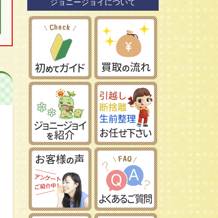
ジョニージョイについて
鉄道模型社
日本車
タミヤ/田宮模型
レーマン/LGB
フランス車
ハセガワ/長谷川製作所
フジミ模型/FUJIMI
アオシマ/青島文化教材社
イマイ/IMAI /今井科学
Ｎゲージ
コトブキヤ/壽屋
ＨＯゲージ
イタレリ/ITALERI
Ｚゲージ
レベル/Revell
車両パーツ
ストラクチャー
Ｇゲージ
Ｏゲージ