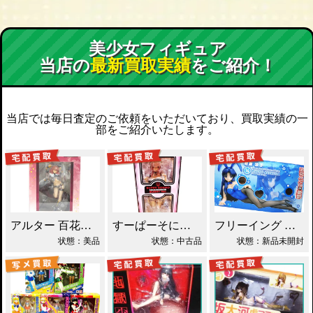
美少女フィギュア
当店の
最新買取実績
をご紹介！
当店では毎日査定のご依頼をいただいており、買取実績の一
部をご紹介いたします。
アルター 百花繚乱 千姫 買取！
すーぱーそに子 バニーVer.買取！
フリーイング 朝倉涼子 バニーVer. 買取！
状態：美品
状態：中古品
状態：新品未開封