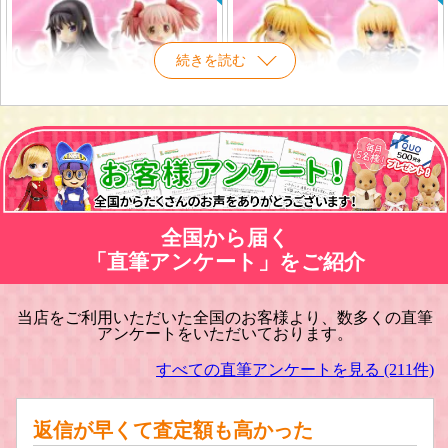
続きを読む
魔法少女まどか☆マギカ フィギュア
Fate/フェイト フィギュア買取
買取
全国から届く
「直筆アンケート」をご紹介
当店をご利用いただいた全国のお客様より、数多くの直筆
アンケートをいただいております。
魔法少女リリカルなのは フィギュア
武装神姫フィギュア買取
買取
すべての直筆アンケートを見る (211件)
返信が早くて査定額も高かった