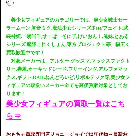
迎！
美少女フィギュアのカテゴリーでは、美少女戦士セー
ラームーン,初音ミク,魔法少女シリーズ,Fate/フェイト,武
装神姫,一騎当千,すーぱーそに子,けいおん！,俺妹,とある
シリーズ,艦隊これくしょん,東方プロジェクト等、幅広く
買取歓迎中です！
対象メーカーは、アルター,グッスマ,マックスファクト
リー,壽屋,オーキッドシード,フリーイング,アルファマッ
クス,ギフト,RAH,ねんどろいど,リボルテック等,美少女フ
ィギュアの取扱いメーカー全てを高価買取対象としてお
ります！
美少女フィギュアの買取一覧はこち
ら⇒
おもちゃ買取専門店ジョニージョイでは年代物～最新お