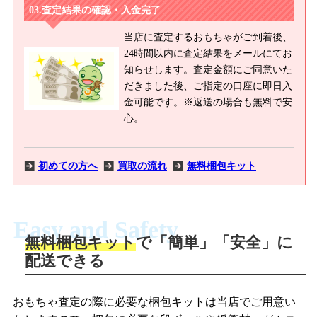
査定結果の確認・入金完了
当店に査定するおもちゃがご到着後、
24時間以内に査定結果をメールにてお
知らせします。査定金額にご同意いた
だきました後、ご指定の口座に即日入
金可能です。※返送の場合も無料で安
心。
初めての方へ
買取の流れ
無料梱包キット
Easy and Safety
無料梱包キット
で「簡単」「安全」に
商品撮影
配送できる
LINEの友だち追加・査定画像を送信
商品を撮影して、査定フォームから画像
「ジョニージョイLINE査定」を友だちに
おもちゃ査定の際に必要な梱包キットは当店でご用意い
を送信します。
追加し、スマートフォンなどのカメラで