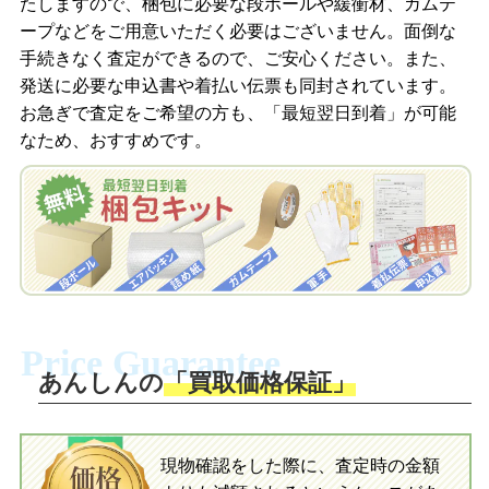
たしますので、梱包に必要な段ボールや緩衝材、ガムテ
撮影したおもちゃの写真をトーク中に送
ープなどをご用意いただく必要はございません。面倒な
信します。
手続きなく査定ができるので、ご安心ください。また、
梱包キットをメールで申し込み
発送に必要な申込書や着払い伝票も同封されています。
梱包キットをLINEで申し込み
お急ぎで査定をご希望の方も、「最短翌日到着」が可能
査定結果をメールで確認し、梱包キット
なため、おすすめです。
を申し込みます。梱包キットは送料無料
査定結果をLINEで確認し、梱包キットを
でお届けします。
申し込みます。梱包キットは送料無料で
お届けします。
自宅でおもちゃを発送・梱包
自宅でおもちゃを発送・梱包
梱包キットに同封する発送ガイドの手順
に沿い、査定するおもちゃを梱包してく
梱包キットに同封する発送ガイドの手順
ださい。お電話にて集荷依頼を行い発
に沿い、査定するおもちゃを梱包してく
Price Guarantee
送。当店へ無料で発送いただけます。
ださい。お電話にて集荷依頼を行い発
送。当店へ無料で発送いただけます。
あんしんの
「買取価格保証」
入金完了
入金完了
現物確認をした際に、査定時の金額
当店に査定したおもちゃがご到着後、ご