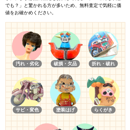
でも？」と驚かれる方が多いため、無料査定で気軽に価
値をお確かめください。
汚れ・劣化
破損・欠品
折れ・破れ
サビ・変色
塗装はげ
らくがき