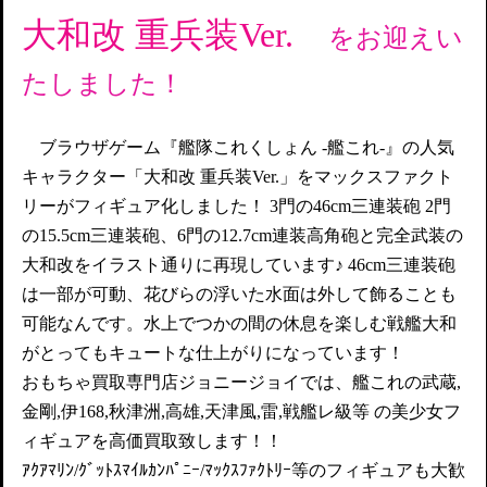
大和改 重兵装Ver.
をお迎えい
たしました！
ブラウザゲーム『艦隊これくしょん -艦これ-』の人気
キャラクター「大和改 重兵装Ver.」をマックスファクト
リーがフィギュア化しました！ 3門の46cm三連装砲 2門
の15.5cm三連装砲、6門の12.7cm連装高角砲と完全武装の
大和改をイラスト通りに再現しています♪ 46cm三連装砲
は一部が可動、花びらの浮いた水面は外して飾ることも
可能なんです。水上でつかの間の休息を楽しむ戦艦大和
がとってもキュートな仕上がりになっています！
おもちゃ買取専門店ジョニージョイでは、艦これの武蔵,
金剛,伊168,秋津洲,高雄,天津風,雷,戦艦レ級等 の美少女フ
ィギュアを高価買取致します！！
ｱｸｱﾏﾘﾝ/ｸﾞｯﾄｽﾏｲﾙｶﾝﾊﾟﾆｰ/ﾏｯｸｽﾌｧｸﾄﾘｰ等のフィギュアも大歓