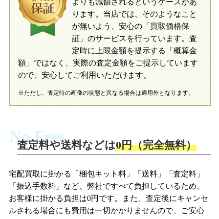
よりも減額されるというケースがあ
指定の口座に即日入金可能です。
当店に査定したおもちゃがご到着後、ご
指定の口座に即日入金可能です。
ります。当店では、そのようなこと
が無いよう、安心の「買取価格保
証」のサービスを行っています。査
初めての方へ
買取の流れ
写真の撮影方法
定時に上限金額を提示する「概算金
初めての方へ
LINE査定の流れ
写真の撮影方法
額」ではなく、実際の査定金額をご提示しています
ので、安心してご利用いただけます。
※ただし、査定時の画像の状態と異なる場合は適用外となります。
No Fees
査定料や送料などは
0円（完全無料）
宅配買取に掛かる「梱包キット料」「送料」「査定料」
「振込手数料」など、弊社ですべて負担しているため、
お客様に掛かる負担は0円です。また、査定後にキャンセ
ルされる場合にも費用は一切かかりませんので、ご安心