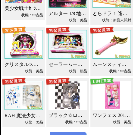
美少女戦士ｾｰﾗｰﾑｰﾝ 5体ｾｯﾄ/S.H買取！
アルター 1/8 地獄少女 閻魔あい 買取！
とらドラ！ 逢坂 大河 虎コス Ver.買取！
状態：中古品
状態：美品
状態：新品未開封
クリスタルスター セーラームーン 銀水晶 買取！
セーラームーン コレクションデラックス 買取！
ムーンスティック 美少女戦士セーラームーン 買取！
状態：美品
状態：新品
状態：中古品
ブラック☆ロックシューター ロックカノン 買取！
ワンフェス 2014 RAH まどか☆マギカ 買取！
RAH 魔法少女まどか☆マギカ 美樹さやか 買取！
状態：中古品
状態：美品
状態：美品