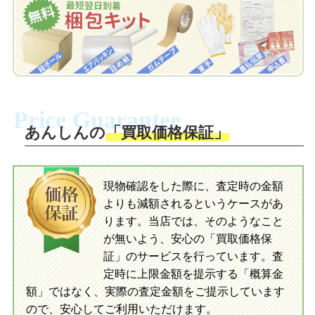
お届けします。
自宅でおもちゃを発送・梱包
自宅でおもちゃを発送・梱包
梱包キットに同封する発送ガイドの手順
に沿い、査定するおもちゃを梱包してく
梱包キットに同封する発送ガイドの手順
ださい。お電話にて集荷依頼を行い発
に沿い、査定するおもちゃを梱包してく
Price Guarantee
送。当店へ無料で発送いただけます。
ださい。お電話にて集荷依頼を行い発
送。当店へ無料で発送いただけます。
あんしんの
「買取価格保証」
入金完了
入金完了
現物確認をした際に、査定時の金額
当店に査定したおもちゃがご到着後、ご
よりも減額されるというケースがあ
指定の口座に即日入金可能です。
当店に査定したおもちゃがご到着後、ご
指定の口座に即日入金可能です。
ります。当店では、そのようなこと
が無いよう、安心の「買取価格保
証」のサービスを行っています。査
初めての方へ
買取の流れ
写真の撮影方法
定時に上限金額を提示する「概算金
初めての方へ
LINE査定の流れ
写真の撮影方法
額」ではなく、実際の査定金額をご提示しています
ので、安心してご利用いただけます。