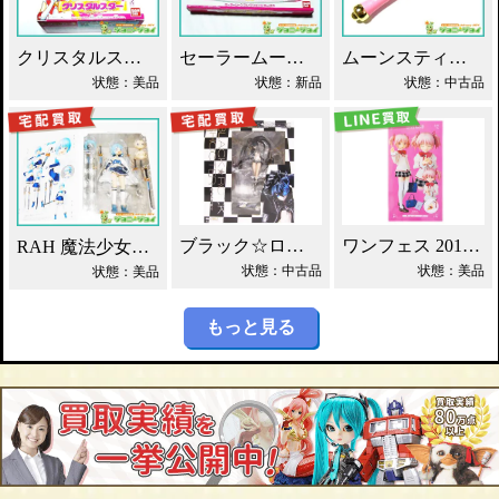
クリスタルスター セーラームーン 銀水晶 買取！
セーラームーン コレクションデラックス 買取！
ムーンスティック 美少女戦士セーラームーン 買取！
状態：美品
状態：新品
状態：中古品
ブラック☆ロックシューター ロックカノン 買取！
ワンフェス 2014 RAH まどか☆マギカ 買取！
RAH 魔法少女まどか☆マギカ 美樹さやか 買取！
状態：中古品
状態：美品
状態：美品
もっと見る