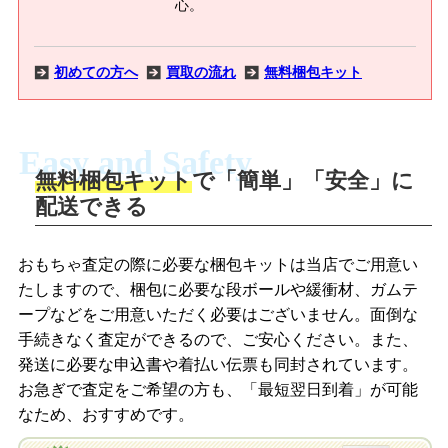
心。
初めての方へ
買取の流れ
無料梱包キット
Easy and Safety
無料梱包キット
で「簡単」「安全」に
商品撮影
配送できる
LINEの友だち追加・査定画像を送信
商品を撮影して、査定フォームから画像
「ジョニージョイLINE査定」を友だちに
おもちゃ査定の際に必要な梱包キットは当店でご用意い
を送信します。
追加し、スマートフォンなどのカメラで
たしますので、梱包に必要な段ボールや緩衝材、ガムテ
撮影したおもちゃの写真をトーク中に送
ープなどをご用意いただく必要はございません。面倒な
信します。
手続きなく査定ができるので、ご安心ください。また、
梱包キットをメールで申し込み
発送に必要な申込書や着払い伝票も同封されています。
梱包キットをLINEで申し込み
お急ぎで査定をご希望の方も、「最短翌日到着」が可能
査定結果をメールで確認し、梱包キット
なため、おすすめです。
を申し込みます。梱包キットは送料無料
査定結果をLINEで確認し、梱包キットを
でお届けします。
申し込みます。梱包キットは送料無料で