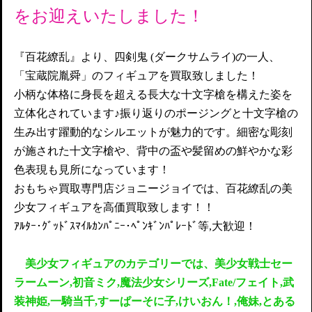
をお迎えいたしました！
『百花繚乱』より、四剣鬼 (ダークサムライ)の一人、
「宝蔵院胤舜」のフィギュアを買取致しました！
小柄な体格に身長を超える長大な十文字槍を構えた姿を
立体化されています♪振り返りのポージングと十文字槍の
生み出す躍動的なシルエットが魅力的です。細密な彫刻
が施された十文字槍や、背中の盃や髪留めの鮮やかな彩
色表現も見所になっています！
おもちゃ買取専門店ジョニージョイでは、百花繚乱の美
少女フィギュアを高価買取致します！！
ｱﾙﾀｰ･ｸﾞｯﾄﾞｽﾏｲﾙｶﾝﾊﾟﾆｰ･ﾍﾟﾝｷﾞﾝﾊﾟﾚｰﾄﾞ等,大歓迎！
美少女フィギュアのカテゴリーでは、美少女戦士セー
ラームーン,初音ミク,魔法少女シリーズ,Fate/フェイト,武
装神姫,一騎当千,すーぱーそに子,けいおん！,俺妹,とある