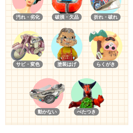
汚れ・劣化
破損・欠品
折れ・破れ
サビ・変色
塗装はげ
らくがき
動かない
べたつき