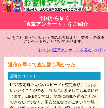
全国から届く
「直筆アンケート」をご紹介
当店をご利用いただいた全国のお客様より、数多くの直筆
アンケートをいただいております。
魔法少女リリカルなのは フィギュア
武装神姫フィギュア買取
買取
すべての直筆アンケートを見る (211件)
返信が早くて査定額も高かった
店長のコメント
LINE査定時の返信のスピードや査定金額にご納得
一騎当千フィギュア買取
すーぱーそに子 フィギュア買取
いただくことができ、当店におきましても幸甚に存
じます。LINE査定では、簡単に画像を送ることが
できるだけでなく、不安な点などがございます場
合、LINEトーク中にて、すぐに解決できることも