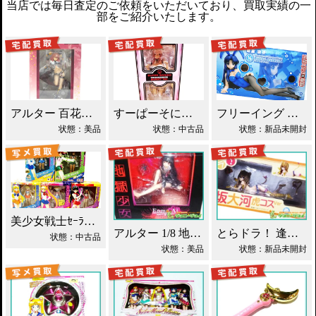
当店では毎日査定のご依頼をいただいており、買取実績の一
部をご紹介いたします。
アルター 百花繚乱 千姫 買取！
すーぱーそに子 バニーVer.買取！
フリーイング 朝倉涼子 バニーVer. 買取！
状態：美品
状態：中古品
状態：新品未開封
美少女戦士ｾｰﾗｰﾑｰﾝ 5体ｾｯﾄ/S.H買取！
アルター 1/8 地獄少女 閻魔あい 買取！
とらドラ！ 逢坂 大河 虎コス Ver.買取！
状態：中古品
状態：美品
状態：新品未開封