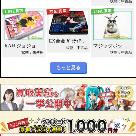
状態：中古品
EX合金 ｶﾞｯﾁｬﾏﾝ ﾒｶｺﾚｸｼｮﾝ Aｾｯﾄ買取！
RAH ジョジョの奇妙な冒険 DIO ディオ 買取！
マジックポット ファイナルファンタジー クロムフィギュア買取！
状態：中古品
状態：未使用
状態：中古品
もっと見る