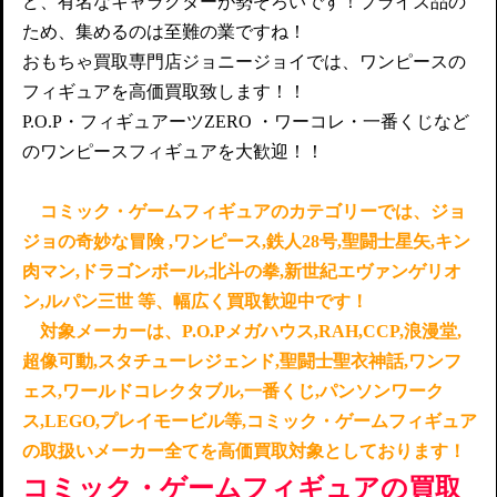
ど、有名なキャラクターが勢ぞろいです！プライズ品の
ため、集めるのは至難の業ですね！
おもちゃ買取専門店ジョニージョイでは、ワンピースの
フィギュアを
高価買取致します！！
P.O.P・フィギュアーツZERO ・ワーコレ・一番くじなど
のワンピースフィギュアを大歓迎！！
コミック・ゲームフィギュアのカテゴリーでは、ジョ
ジョの奇妙な冒険 ,ワンピース,鉄人28号,聖闘士星矢,キン
肉マン,ドラゴンボール,北斗の拳,新世紀エヴァンゲリオ
ン,ルパン三世 等、幅広く買取歓迎中です！
対象メーカーは、P.O.Pメガハウス,RAH,CCP,浪漫堂,
超像可動,スタチューレジェンド,聖闘士聖衣神話,ワンフ
ェス,ワールドコレクタブル,一番くじ,パンソンワーク
ス,LEGO,プレイモービル等,コミック・ゲームフィギュア
の取扱いメーカー全てを高価買取対象としております！
コミック・ゲームフィギュアの買取