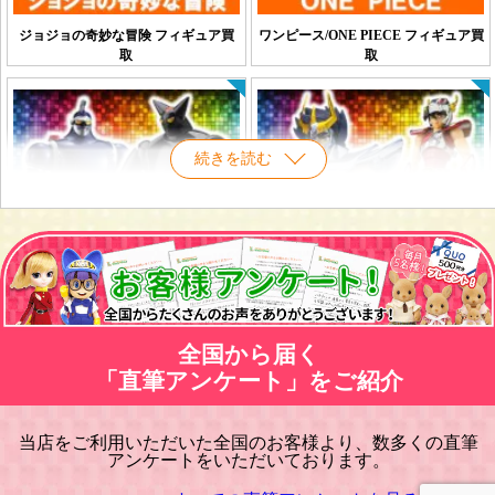
ジョジョの奇妙な冒険 フィギュア買
ワンピース/ONE PIECE フィギュア買
取
取
続きを読む
鉄人28号 フィギュア買取
聖闘士星矢 フィギュア買取
全国から届く
「直筆アンケート」をご紹介
当店をご利用いただいた全国のお客様より、数多くの直筆
アンケートをいただいております。
新世紀エヴァンゲリオン フィギュア
キン肉マン フィギュア買取
買取