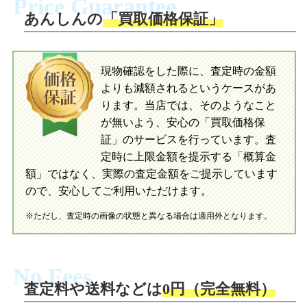
Price Guarantee
送。当店へ無料で発送いただけます。
ださい。お電話にて集荷依頼を行い発
送。当店へ無料で発送いただけます。
あんしんの
「買取価格保証」
入金完了
入金完了
現物確認をした際に、査定時の金額
当店に査定したおもちゃがご到着後、ご
よりも減額されるというケースがあ
指定の口座に即日入金可能です。
当店に査定したおもちゃがご到着後、ご
指定の口座に即日入金可能です。
ります。当店では、そのようなこと
が無いよう、安心の「買取価格保
証」のサービスを行っています。査
初めての方へ
買取の流れ
写真の撮影方法
定時に上限金額を提示する「概算金
初めての方へ
LINE査定の流れ
写真の撮影方法
額」ではなく、実際の査定金額をご提示しています
ので、安心してご利用いただけます。
※ただし、査定時の画像の状態と異なる場合は適用外となります。
No Fees
査定料や送料などは
0円（完全無料）