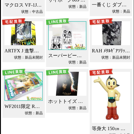
一番くじ ダブルチャンス フリーザ 買取！
マクロス VF-1J 一条輝機 1/60 YAMATO買取！
状態：新品
状態：美品
状態：中古品
ARTFX J 進撃の巨人 リヴァイ 買取！
RAH ﾒﾀﾙｷﾞｱｿﾘｯﾄﾞ4 雷電 買取！
スーパービーダマン ブレードオロチ買取！
状態：新品未開封
状態：新品未開封
状態：新品
ホットトイズ キャプテン・ハーロック 買取！
WF2011限定 RAH 空条承太郎 ジョジョ 第6部 買取！
状態：新品
状態：新品
等身大 150㎝ 鉄腕アトム ウイクル ATS 買取！