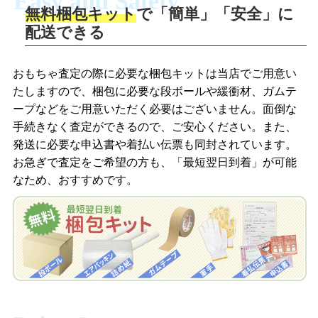
Easy and Safety
無料梱包キット
で「簡単」「安全」に
商品撮影
配送できる
LINEの友だち追加・査定画像を送信
商品を撮影して、査定フォームから画像
「ジョニージョイLINE査定」を友だちに
おもちゃ査定の際に必要な梱包キットは当店でご用意い
を送信します。
追加し、スマートフォンなどのカメラで
たしますので、梱包に必要な段ボールや緩衝材、ガムテ
撮影したおもちゃの写真をトーク中に送
ープなどをご用意いただく必要はございません。面倒な
信します。
手続きなく査定ができるので、ご安心ください。また、
梱包キットをメールで申し込み
発送に必要な申込書や着払い伝票も同封されています。
梱包キットをLINEで申し込み
お急ぎで査定をご希望の方も、「最短翌日到着」が可能
査定結果をメールで確認し、梱包キット
なため、おすすめです。
を申し込みます。梱包キットは送料無料
査定結果をLINEで確認し、梱包キットを
でお届けします。
申し込みます。梱包キットは送料無料で
お届けします。
自宅でおもちゃを発送・梱包
自宅でおもちゃを発送・梱包
梱包キットに同封する発送ガイドの手順
に沿い、査定するおもちゃを梱包してく
梱包キットに同封する発送ガイドの手順
ださい。お電話にて集荷依頼を行い発
に沿い、査定するおもちゃを梱包してく