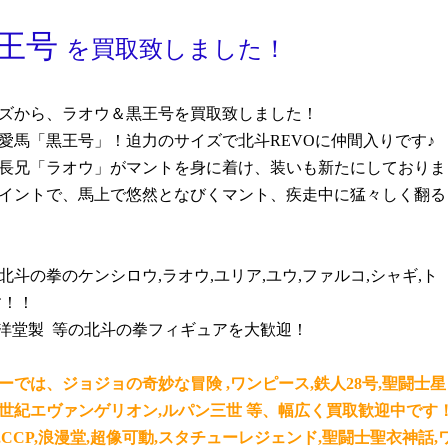
黒王号
を買取致しました！
ズから、ラオウ＆黒王号を買取致しました！
愛馬「黒王号」！迫力のサイズで北斗REVOに仲間入りです♪
長兄「ラオウ」がマントを身に着け、装いも新たにしておりま
イントで、馬上で悠然となびくマント、疾走中に猛々しく翻る
北斗の拳のケンシロウ,ラオウ,ユリア,ユウ,ファルコ,シャギ,ト
す！！
海洋堂製 等の北斗の拳フィギュアを大歓迎！
では、ジョジョの奇妙な冒険 ,ワンピース,鉄人28号,聖闘士星
,新世紀エヴァンゲリオン,ルパン三世 等、幅広く買取歓迎中です
,CCP,浪漫堂,超像可動,スタチューレジェンド,聖闘士聖衣神話,