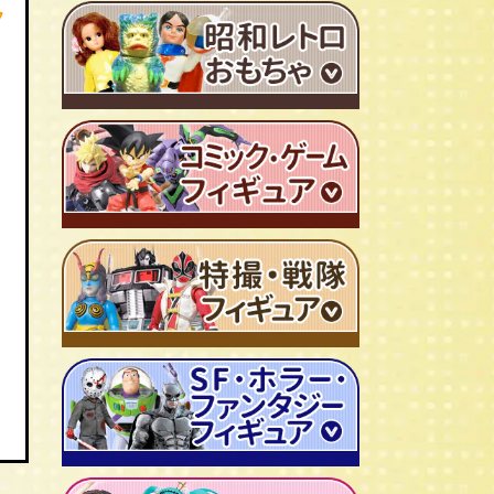
ＴＶアニメ作品 1980年代
フ
特撮・戦隊 TV番組 1960年代
特撮・戦隊 TV番組 1970年代
超合金・DX超合金
ブリキおもちゃ
ソフビ
広告ノベルティグッズ
ジャンボマシンダー
ワンピース/ONE PIECE
キャラクター消しゴム
ジョジョの奇妙な冒険
ビックリマンシール
聖闘士聖矢
ダイアクロン
キン肉マン
変身サイボーグ
ドラゴンボール
仮面ライダー
昭和レトロなミニカー
北斗の拳
ウルトラマン・怪獣
ミクロマン
ルパン三世
ゴジラ