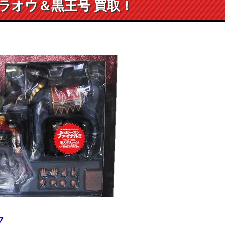
 ラオウ＆黒王号 買取！
ク