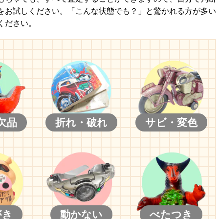
をお試しください。「こんな状態でも？」と驚かれる方が多い
ください。
欠品
折れ・破れ
サビ・変色
がき
動かない
べたつき