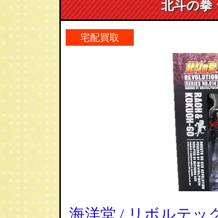
北斗の拳
宅配買取
海洋堂 / リボルテッ