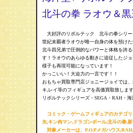
北斗の拳 ラオウ＆
大好評のリボルテック 北斗の拳シリー
世紀末覇者ラオウが唯一自身の体を預けた
北斗四兄弟で圧倒的なパワーと体格を誇る
す！ラオウのあらゆる動きに追従したジョ
様子も再現可能になっています！
かっこいい！大迫力の一言です！！
おもちゃ買取専門店ジョニージョイでは、
キ,レイ
等のフィギュアを高価買取致しま
リボルテックシリーズ・SEGA・RAH・
コミック・ゲームフィギュアのカテゴリー
矢,キン肉マン,ドラゴンボール,北斗の拳
対象メーカーは、P.O.Pメガハウス,RAH