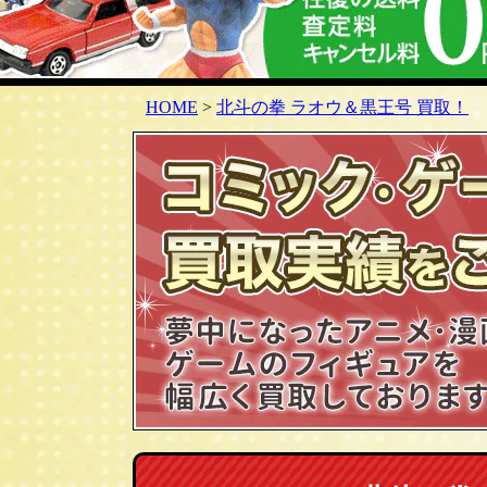
HOME
>
北斗の拳 ラオウ＆黒王号 買取！