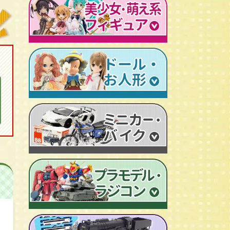
レトロプラモデル
鉄人28号
人造人間キカイダー
旧トランスフォーマー
新世紀エヴァンゲリオン
牙狼-GARO
スターウォーズ
ビンテージ セルロイド人形
AKIRA/アキラ
機動戦士ガンダム
アイアンマン/IRON MAN
仮面ライダーカード
ドラゴンクエスト
マジンガーＺ
プレデター/PREDATOR
ファイナルファンタジー/FF
ゲッターロボ
エイリアン/ALIEN
トランスフォーマー
ターミネーター
セーラームーン
マクロス
マルサン/MARUSAN
ロボコップ
初音ミク
メタルヒーローシリーズ
ブルマァク/BULLMARK
バットマン
P.O.P
魔法少女まどか☆マギカ
スーパー戦隊
ポピー/POPY
グレムリン
RAH
フェイト/Fate
旧タカラ/TAKARA
バイオハザード
CCP キン肉マン
武装神姫
ブライス/Blythe
旧バンダイ/BANDAI
ディズニー
超像可動
魔法少女リリカルなのは
プーリップ/Pullip
タカトクトイス/T.T
リビングデッドドールズ/LDD
聖闘士聖衣神話
艦隊これくしょん -艦これ-
超合金魂
スーパードルフィー/ドルフィードリーム
中嶋製作所
Figuarts/フィギュアーツ
けいおん！
ROBOT魂
アゾンドール/AZONE
ヨネザワ/米澤玩具
ワールドコレクタブル
すーぱーそに子
RAH
モモコ/momoko
トミカ/TOMICA
プレイモービル
一騎当千
マスターピース
ハイブリッドアクティブ/HAF
ホットトイズ/HOT TOYS
オートアート/AUTOart
東方Project
M1号
えっくす☆きゅーと
サイドショウ/SIDE SHOW
エブロ/EBBRO
涼宮ハルヒの憂鬱
S.H.モンスターアーツ
ピュアニーモ