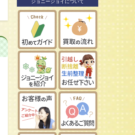
ジョニージョイについて
鉄道模型社
日本車
タミヤ/田宮模型
レーマン/LGB
フランス車
ハセガワ/長谷川製作所
フジミ模型/FUJIMI
アオシマ/青島文化教材社
イマイ/IMAI /今井科学
Ｎゲージ
コトブキヤ/壽屋
ＨＯゲージ
イタレリ/ITALERI
Ｚゲージ
レベル/Revell
車両パーツ
ストラクチャー
Ｇゲージ
Ｏゲージ