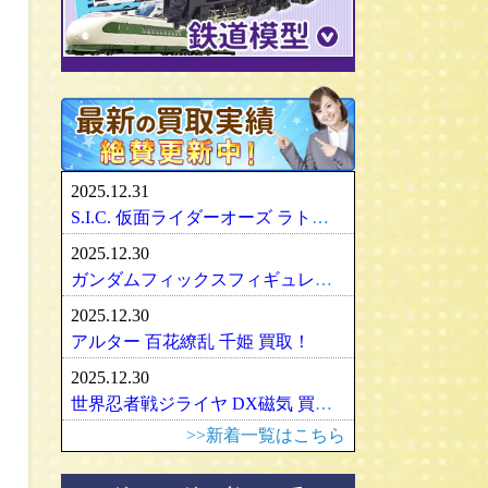
パリセイズ/PALISADES
ミニチャンプス
化物語・偽物語
ULTRA-ACT
リカちゃん
メズコ/MEZCO
hpiレーシング
ガンダム/GUNDAM
百花繚乱
SDX
バービー
プレイアーツ/PLAY ARTS
ノレブ/NOREV
ゾイド/ZOIDS
内藤ルネ/ルネドール
マスターレプリカ/MR
京商/KYOSHO
マクロス/MACROSS
シルバニアファミリー
RAH
ダイヤペット/Diapet
アーマード・コア
マドレーヌちゃん
VCD
アオシマ / DISM
アルター/ALTER
スーパーロボット大戦
カトー/KATO
ベアブリック・BE＠RBRICK
ブラーゴ/Bburago
グッドスマイルカンパニー
フレームアームズ/ガール
トミックス/TOMIX
2025.12.31
ヘルパ/herpa
マックスファクトリー
魔神英雄伝ワタル
ﾏｲｸﾛｴｰｽ/MICRO ACE
S.I.C. 仮面ライダーオーズ ラトラーターコンボ買取
大盛屋 ミクロペット
壽屋/コトブキヤ
車・バイク
ｸﾞﾘｰﾝﾏｯｸｽ/GREENMAX
2025.12.30
イクソ/IXO
グリフォンエンタープライズ
戦車・軍用機・軍艦
ボークス/ＶＯＬＫＳ
天賞堂/Tenshodo
ガンダムフィックスフィギュレーション GFF おまとめ買取！
ﾋﾞｰﾋﾞｰｱｰﾙ/BBR
フリーイング/FREEing
旅客機/飛行機
メディコムトイ
ワールド工芸
2025.12.30
やまと/YAMATO
船・ボート
セキグチ
Bトレインショーティー
アルター 百花繚乱 千姫 買取！
ダイキ工業/DAIKI
建築物
ペットワークス/PetWORKs
モデモ/MODEMO
2025.12.30
デコトラ
やまと/YAMATO
エンドウ/TER
アメリカ車
世界忍者戦ジライヤ DX磁気 買取！
ミニ四駆
ママチャップトイ
ピノチオ模型
イタリア車
>>新着一覧はこちら
オビツドール/OBITSU
ムサシノモデル
イギリス車
マテル/Mattel
アマミヤ/奄美屋
ドイツ車