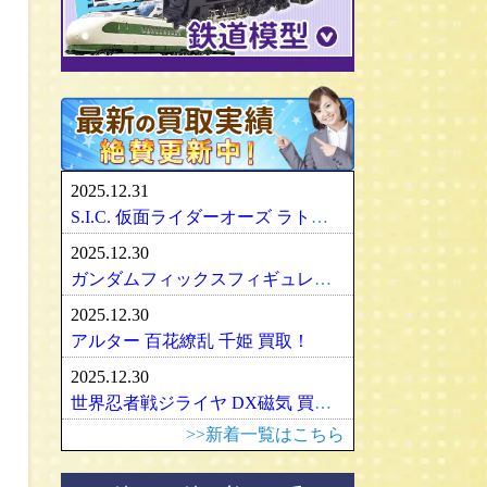
パリセイズ/PALISADES
ミニチャンプス
化物語・偽物語
ULTRA-ACT
リカちゃん
メズコ/MEZCO
hpiレーシング
ガンダム/GUNDAM
百花繚乱
SDX
バービー
プレイアーツ/PLAY ARTS
ノレブ/NOREV
ゾイド/ZOIDS
内藤ルネ/ルネドール
マスターレプリカ/MR
京商/KYOSHO
マクロス/MACROSS
シルバニアファミリー
RAH
ダイヤペット/Diapet
アーマード・コア
マドレーヌちゃん
VCD
アオシマ / DISM
アルター/ALTER
スーパーロボット大戦
カトー/KATO
ベアブリック・BE＠RBRICK
ブラーゴ/Bburago
グッドスマイルカンパニー
フレームアームズ/ガール
トミックス/TOMIX
2025.12.31
ヘルパ/herpa
マックスファクトリー
魔神英雄伝ワタル
ﾏｲｸﾛｴｰｽ/MICRO ACE
S.I.C. 仮面ライダーオーズ ラトラーターコンボ買取
大盛屋 ミクロペット
壽屋/コトブキヤ
車・バイク
ｸﾞﾘｰﾝﾏｯｸｽ/GREENMAX
2025.12.30
イクソ/IXO
グリフォンエンタープライズ
戦車・軍用機・軍艦
ボークス/ＶＯＬＫＳ
天賞堂/Tenshodo
ガンダムフィックスフィギュレーション GFF おまとめ買取！
ﾋﾞｰﾋﾞｰｱｰﾙ/BBR
フリーイング/FREEing
旅客機/飛行機
メディコムトイ
ワールド工芸
2025.12.30
やまと/YAMATO
船・ボート
セキグチ
Bトレインショーティー
アルター 百花繚乱 千姫 買取！
ダイキ工業/DAIKI
建築物
ペットワークス/PetWORKs
モデモ/MODEMO
2025.12.30
デコトラ
やまと/YAMATO
エンドウ/TER
アメリカ車
世界忍者戦ジライヤ DX磁気 買取！
ミニ四駆
ママチャップトイ
ピノチオ模型
イタリア車
>>新着一覧はこちら
オビツドール/OBITSU
ムサシノモデル
イギリス車
マテル/Mattel
アマミヤ/奄美屋
ドイツ車