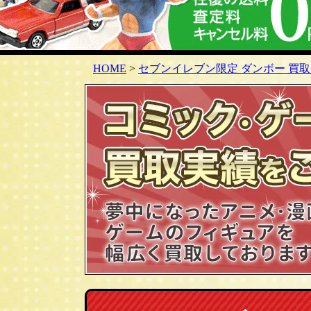
HOME
>
セブンイレブン限定 ダンボー 買