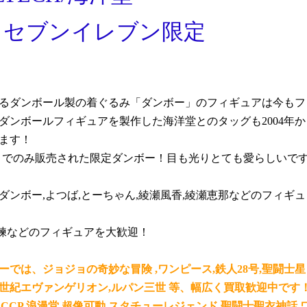
ー セブンイレブン限定
するダンボール製の着ぐるみ「ダンボー」のフィギュアは今もフ
ダンボールフィギュアを製作した海洋堂とのタッグも2004年か
ます！
ットでのみ販売された限定ダンボー！目も光りとても愛らしいで
ンボー,よつば,とーちゃん,綾瀬風香,綾瀬恵那などのフィギュ
値練などのフィギュアを大歓迎！
は、ジョジョの奇妙な冒険 ,ワンピース,鉄人28号,聖闘士星
,新世紀エヴァンゲリオン,ルパン三世 等、幅広く買取歓迎中です
,CCP,浪漫堂,超像可動,スタチューレジェンド,聖闘士聖衣神話,