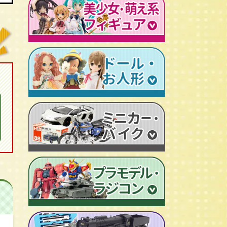
レトロプラモデル
鉄人28号
人造人間キカイダー
旧トランスフォーマー
新世紀エヴァンゲリオン
牙狼-GARO
スターウォーズ
ビンテージ セルロイド人形
AKIRA/アキラ
機動戦士ガンダム
アイアンマン/IRON MAN
仮面ライダーカード
ドラゴンクエスト
マジンガーＺ
プレデター/PREDATOR
ファイナルファンタジー/FF
ゲッターロボ
エイリアン/ALIEN
トランスフォーマー
ターミネーター
セーラームーン
マクロス
マルサン/MARUSAN
ロボコップ
初音ミク
メタルヒーローシリーズ
ブルマァク/BULLMARK
バットマン
P.O.P
魔法少女まどか☆マギカ
スーパー戦隊
ポピー/POPY
グレムリン
RAH
フェイト/Fate
旧タカラ/TAKARA
バイオハザード
CCP キン肉マン
武装神姫
ブライス/Blythe
旧バンダイ/BANDAI
ディズニー
超像可動
魔法少女リリカルなのは
プーリップ/Pullip
タカトクトイス/T.T
リビングデッドドールズ/LDD
聖闘士聖衣神話
艦隊これくしょん -艦これ-
超合金魂
スーパードルフィー/ドルフィードリーム
中嶋製作所
Figuarts/フィギュアーツ
けいおん！
ROBOT魂
アゾンドール/AZONE
ヨネザワ/米澤玩具
ワールドコレクタブル
すーぱーそに子
RAH
モモコ/momoko
トミカ/TOMICA
プレイモービル
一騎当千
マスターピース
ハイブリッドアクティブ/HAF
ホットトイズ/HOT TOYS
オートアート/AUTOart
東方Project
M1号
えっくす☆きゅーと
サイドショウ/SIDE SHOW
エブロ/EBBRO
涼宮ハルヒの憂鬱
S.H.モンスターアーツ
ピュアニーモ