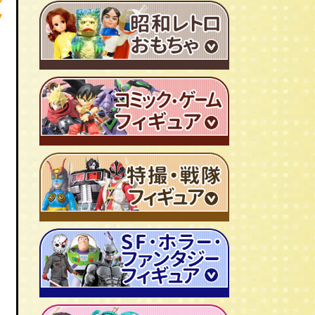
ＴＶアニメ作品 1980年代
フ
特撮・戦隊 TV番組 1960年代
特撮・戦隊 TV番組 1970年代
超合金・DX超合金
ブリキおもちゃ
ソフビ
広告ノベルティグッズ
ジャンボマシンダー
ワンピース/ONE PIECE
キャラクター消しゴム
ジョジョの奇妙な冒険
ビックリマンシール
聖闘士聖矢
ダイアクロン
キン肉マン
変身サイボーグ
ドラゴンボール
仮面ライダー
昭和レトロなミニカー
北斗の拳
ウルトラマン・怪獣
ミクロマン
ルパン三世
ゴジラ