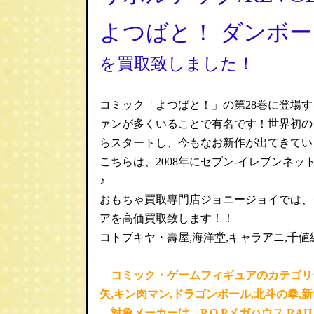
よつばと！ ダンボ
を買取致しました！
コミック「よつばと！」の第28巻に登場
ァンが多くいることで有名です！世界初の
らスタートし、今もなお新作が出てきてい
こちらは、2008年にセブン-イレブンネ
♪
おもちゃ買取専門店ジョニージョイでは、ダ
アを高価買取致します！！
コトブキヤ・壽屋,海洋堂,キャラアニ,千
コミック・ゲームフィギュアのカテゴリーで
矢,キン肉マン,ドラゴンボール,北斗の拳
対象メーカーは、P.O.Pメガハウス,RAH