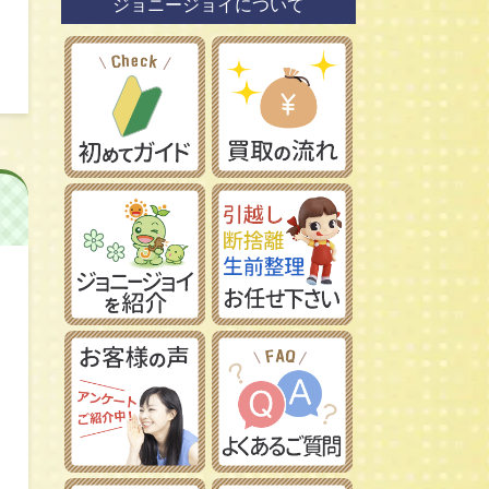
ジョニージョイについて
鉄道模型社
日本車
タミヤ/田宮模型
レーマン/LGB
フランス車
ハセガワ/長谷川製作所
フジミ模型/FUJIMI
アオシマ/青島文化教材社
イマイ/IMAI /今井科学
Ｎゲージ
コトブキヤ/壽屋
ＨＯゲージ
イタレリ/ITALERI
Ｚゲージ
レベル/Revell
車両パーツ
ストラクチャー
Ｇゲージ
Ｏゲージ