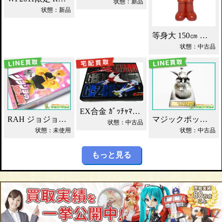
状態：新品
状態：新品
等身大 150㎝ 鉄腕アトム ウイクル ATS 買取！
状態：中古品
EX合金 ｶﾞｯﾁｬﾏﾝ ﾒｶｺﾚｸｼｮﾝ Aｾｯﾄ買取！
RAH ジョジョの奇妙な冒険 DIO ディオ 買取！
マジックポット ファイナルファンタジー クロムフィギュア買取！
状態：中古品
状態：未使用
状態：中古品
もっと見る