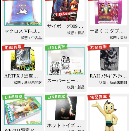
サイボーグ009 島村ジョー買取！
一番くじ ダブルチャンス フリーザ 買取！
マクロス VF-1J 一条輝機 1/60 YAMATO買取！
状態：新品
状態：美品
状態：中古品
ARTFX J 進撃の巨人 リヴァイ 買取！
RAH ﾒﾀﾙｷﾞｱｿﾘｯﾄﾞ4 雷電 買取！
スーパービーダマン ブレードオロチ買取！
状態：新品未開封
状態：新品未開封
状態：新品
ホットトイズ キャプテン・ハーロック 買取！
WF2011限定 RAH 空条承太郎 ジョジョ 第6部 買取！