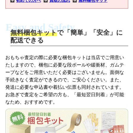
初めての方へ
買取の流れ
無料梱包キット
Easy and Safety
無料梱包キット
で「簡単」「安全」に
商品撮影
配送できる
LINEの友だち追加・査定画像を送信
商品を撮影して、査定フォームから画像
「ジョニージョイLINE査定」を友だちに
おもちゃ査定の際に必要な梱包キットは当店でご用意い
を送信します。
追加し、スマートフォンなどのカメラで
たしますので、梱包に必要な段ボールや緩衝材、ガムテ
撮影したおもちゃの写真をトーク中に送
ープなどをご用意いただく必要はございません。面倒な
信します。
手続きなく査定ができるので、ご安心ください。また、
梱包キットをメールで申し込み
発送に必要な申込書や着払い伝票も同封されています。
梱包キットをLINEで申し込み
お急ぎで査定をご希望の方も、「最短翌日到着」が可能
査定結果をメールで確認し、梱包キット
なため、おすすめです。
を申し込みます。梱包キットは送料無料
査定結果をLINEで確認し、梱包キットを
でお届けします。
申し込みます。梱包キットは送料無料で
お届けします。
自宅でおもちゃを発送・梱包