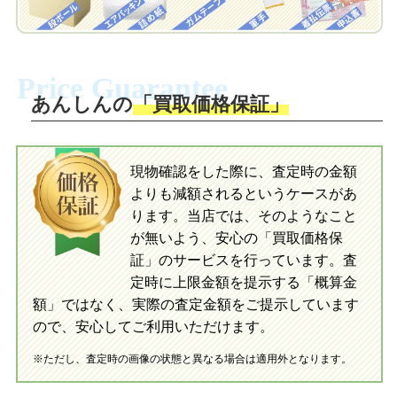
自宅でおもちゃを発送・梱包
梱包キットに同封する発送ガイドの手順
に沿い、査定するおもちゃを梱包してく
梱包キットに同封する発送ガイドの手順
ださい。お電話にて集荷依頼を行い発
に沿い、査定するおもちゃを梱包してく
Price Guarantee
送。当店へ無料で発送いただけます。
ださい。お電話にて集荷依頼を行い発
送。当店へ無料で発送いただけます。
あんしんの
「買取価格保証」
入金完了
入金完了
現物確認をした際に、査定時の金額
当店に査定したおもちゃがご到着後、ご
よりも減額されるというケースがあ
指定の口座に即日入金可能です。
当店に査定したおもちゃがご到着後、ご
指定の口座に即日入金可能です。
ります。当店では、そのようなこと
が無いよう、安心の「買取価格保
証」のサービスを行っています。査
初めての方へ
買取の流れ
写真の撮影方法
定時に上限金額を提示する「概算金
初めての方へ
LINE査定の流れ
写真の撮影方法
額」ではなく、実際の査定金額をご提示しています
ので、安心してご利用いただけます。
※ただし、査定時の画像の状態と異なる場合は適用外となります。