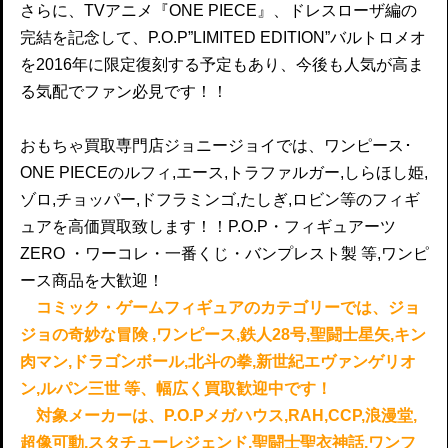
さらに、TVアニメ『ONE PIECE』、ドレスローザ編の
完結を記念して、P.O.P”LIMITED EDITION”バルトロメオ
を2016年に限定復刻する予定もあり、今後も人気が高ま
る気配でファン必見です！！
おもちゃ買取専門店ジョニージョイでは、ワンピース･
ONE PIECEのルフィ,エース,トラファルガー,しらほし姫,
ゾロ,チョッパー,ドフラミンゴ,たしぎ,ロビン等のフィギ
ュアを高価買取致します！！P.O.P・フィギュアーツ
ZERO ・ワーコレ・一番くじ・バンプレスト製 等,ワンピ
ース商品を大歓迎！
コミック・ゲームフィギュアのカテゴリーでは、ジョ
ジョの奇妙な冒険 ,ワンピース,鉄人28号,聖闘士星矢,キン
肉マン,ドラゴンボール,北斗の拳,新世紀エヴァンゲリオ
ン,ルパン三世 等、幅広く買取歓迎中です！
対象メーカーは、P.O.Pメガハウス,RAH,CCP,浪漫堂,
超像可動,スタチューレジェンド,聖闘士聖衣神話,ワンフ