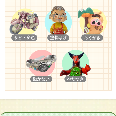
サビ・変色
塗装はげ
らくがき
動かない
べたつき