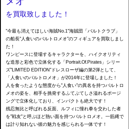
メオ
を買取致しました！
”今最も消えてほしい海賊No.1”海賊団「バルトクラブ」
の船長”人食いのバルトロメオ”のフィギュアを買取しまし
た！
ワンピースに登場するキャラクターを、ハイクオリティ
な造形と彩色で立体化する「Portrait.Of.Pirates」シリー
ズ”LIMITED EDITION”ドレスローザ編の第2弾として、
「人食いのバルトロメオ」が2014年に登場しました！
人を食ったような態度から”人食い”の異名を持つバルトロ
メオの姿を、相手を挑発するふてぶてしさ溢れるポージ
ングで立体化しており、インパクトも絶大です！
残忍無比と呼ばれる反面、ルフィに憧れ拳を交わした者
を”戦友”と呼ぶほど熱い面を持つバルトロメオ。一筋縄で
は計り知れない彼の魅力を感じられる一体です！