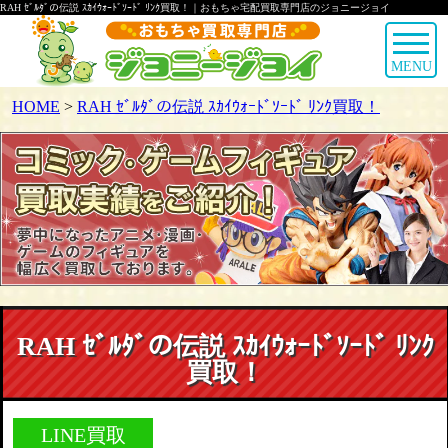
RAH ｾﾞﾙﾀﾞの伝説 ｽｶｲｳｫｰﾄﾞｿｰﾄﾞ ﾘﾝｸ買取！｜おもちゃ宅配買取専門店のジョニージョイ
MENU
HOME
>
RAH ｾﾞﾙﾀﾞの伝説 ｽｶｲｳｫｰﾄﾞｿｰﾄﾞ ﾘﾝｸ買取！
RAH ｾﾞﾙﾀﾞの伝説 ｽｶｲｳｫｰﾄﾞｿｰﾄﾞ ﾘﾝｸ
買取！
LINE買取