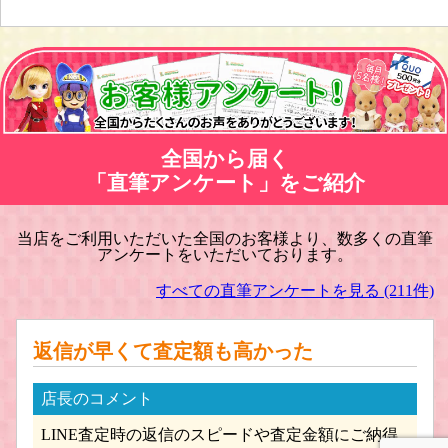
鉄人28号 フィギュア買取
聖闘士星矢 フィギュア買取
全国から届く
「直筆アンケート」をご紹介
当店をご利用いただいた全国のお客様より、数多くの直筆
アンケートをいただいております。
新世紀エヴァンゲリオン フィギュア
キン肉マン フィギュア買取
買取
すべての直筆アンケートを見る (211件)
返信が早くて査定額も高かった
店長のコメント
LINE査定時の返信のスピードや査定金額にご納得