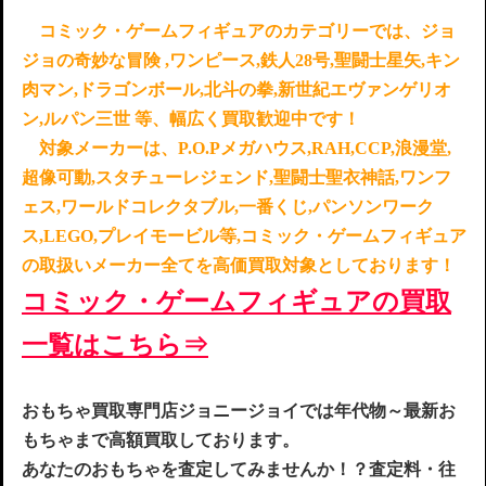
コミック・ゲームフィギュアのカテゴリーでは、ジョ
ジョの奇妙な冒険 ,ワンピース,鉄人28号,聖闘士星矢,キン
肉マン,ドラゴンボール,北斗の拳,新世紀エヴァンゲリオ
ン,ルパン三世 等、幅広く買取歓迎中です！
対象メーカーは、P.O.Pメガハウス,RAH,CCP,浪漫堂,
超像可動,スタチューレジェンド,聖闘士聖衣神話,ワンフ
ェス,ワールドコレクタブル,一番くじ,パンソンワーク
ス,LEGO,プレイモービル等,コミック・ゲームフィギュア
の取扱いメーカー全てを高価買取対象としております！
コミック・ゲームフィギュアの買取
一覧はこちら⇒
お
もちゃ買取専門店ジョニージョイでは年代物～最新お
もちゃまで高額買取してお
ります。
あなたのおもちゃを査定してみませんか！？査定料・往