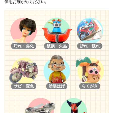
値をお確かめください。
汚れ・劣化
破損・欠品
折れ・破れ
サビ・変色
塗装はげ
らくがき