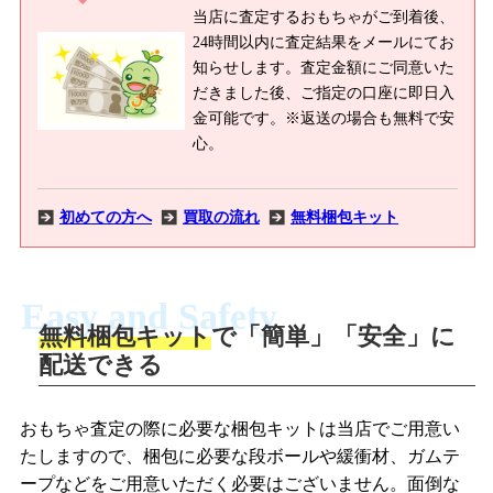
当店に査定するおもちゃがご到着後、
24時間以内に査定結果をメールにてお
知らせします。査定金額にご同意いた
だきました後、ご指定の口座に即日入
金可能です。※返送の場合も無料で安
心。
初めての方へ
買取の流れ
無料梱包キット
Easy and Safety
無料梱包キット
で「簡単」「安全」に
商品撮影
配送できる
LINEの友だち追加・査定画像を送信
商品を撮影して、査定フォームから画像
「ジョニージョイLINE査定」を友だちに
おもちゃ査定の際に必要な梱包キットは当店でご用意い
を送信します。
追加し、スマートフォンなどのカメラで
たしますので、梱包に必要な段ボールや緩衝材、ガムテ
撮影したおもちゃの写真をトーク中に送
ープなどをご用意いただく必要はございません。面倒な