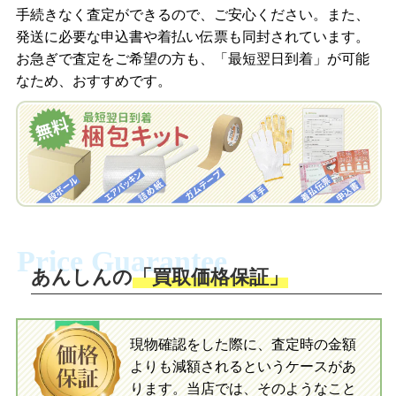
信します。
手続きなく査定ができるので、ご安心ください。また、
梱包キットをメールで申し込み
発送に必要な申込書や着払い伝票も同封されています。
梱包キットをLINEで申し込み
お急ぎで査定をご希望の方も、「最短翌日到着」が可能
査定結果をメールで確認し、梱包キット
なため、おすすめです。
を申し込みます。梱包キットは送料無料
査定結果をLINEで確認し、梱包キットを
でお届けします。
申し込みます。梱包キットは送料無料で
お届けします。
自宅でおもちゃを発送・梱包
自宅でおもちゃを発送・梱包
梱包キットに同封する発送ガイドの手順
に沿い、査定するおもちゃを梱包してく
梱包キットに同封する発送ガイドの手順
ださい。お電話にて集荷依頼を行い発
に沿い、査定するおもちゃを梱包してく
Price Guarantee
送。当店へ無料で発送いただけます。
ださい。お電話にて集荷依頼を行い発
送。当店へ無料で発送いただけます。
あんしんの
「買取価格保証」
入金完了
入金完了
現物確認をした際に、査定時の金額
当店に査定したおもちゃがご到着後、ご
よりも減額されるというケースがあ
指定の口座に即日入金可能です。
当店に査定したおもちゃがご到着後、ご
指定の口座に即日入金可能です。
ります。当店では、そのようなこと