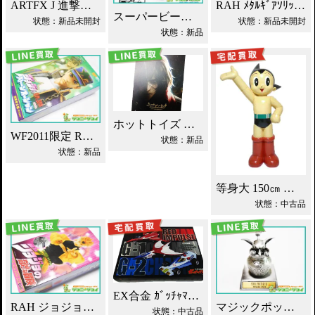
ARTFX J 進撃の巨人 リヴァイ 買取！
RAH ﾒﾀﾙｷﾞｱｿﾘｯﾄﾞ4 雷電 買取！
スーパービーダマン ブレードオロチ買取！
状態：新品未開封
状態：新品未開封
状態：新品
ホットトイズ キャプテン・ハーロック 買取！
WF2011限定 RAH 空条承太郎 ジョジョ 第6部 買取！
状態：新品
状態：新品
等身大 150㎝ 鉄腕アトム ウイクル ATS 買取！
状態：中古品
EX合金 ｶﾞｯﾁｬﾏﾝ ﾒｶｺﾚｸｼｮﾝ Aｾｯﾄ買取！
RAH ジョジョの奇妙な冒険 DIO ディオ 買取！
マジックポット ファイナルファンタジー クロムフィギュア買取！
状態：中古品