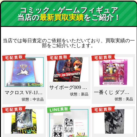
コミック・ゲームフィギュア
当店の
最新買取実績
をご紹介！
当店では毎日査定のご依頼をいただいており、買取実績の一
部をご紹介いたします。
サイボーグ009 島村ジョー買取！
一番くじ ダブルチャンス フリーザ 買取！
マクロス VF-1J 一条輝機 1/60 YAMATO買取！
状態：新品
状態：美品
状態：中古品