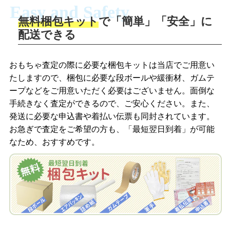
Easy and Safety
無料梱包キット
で「簡単」「安全」に
商品撮影
配送できる
LINEの友だち追加・査定画像を送信
商品を撮影して、査定フォームから画像
「ジョニージョイLINE査定」を友だちに
おもちゃ査定の際に必要な梱包キットは当店でご用意い
を送信します。
追加し、スマートフォンなどのカメラで
たしますので、梱包に必要な段ボールや緩衝材、ガムテ
撮影したおもちゃの写真をトーク中に送
ープなどをご用意いただく必要はございません。面倒な
信します。
手続きなく査定ができるので、ご安心ください。また、
梱包キットをメールで申し込み
発送に必要な申込書や着払い伝票も同封されています。
梱包キットをLINEで申し込み
お急ぎで査定をご希望の方も、「最短翌日到着」が可能
査定結果をメールで確認し、梱包キット
なため、おすすめです。
を申し込みます。梱包キットは送料無料
査定結果をLINEで確認し、梱包キットを
でお届けします。
申し込みます。梱包キットは送料無料で
お届けします。
自宅でおもちゃを発送・梱包
自宅でおもちゃを発送・梱包
梱包キットに同封する発送ガイドの手順
に沿い、査定するおもちゃを梱包してく
梱包キットに同封する発送ガイドの手順