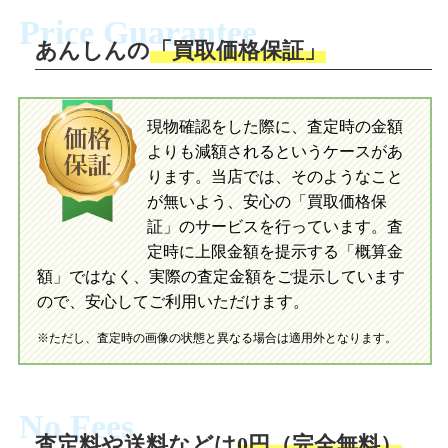
ださい。お電話にて集荷依頼を行い発
に沿い、査定するおもちゃを梱包してく
Price Guarantee
送。当店へ無料で発送いただけます。
ださい。お電話にて集荷依頼を行い発
送。当店へ無料で発送いただけます。
あんしんの
「買取価格保証」
入金完了
入金完了
現物確認をした際に、査定時の金額
当店に査定したおもちゃがご到着後、ご
よりも減額されるというケースがあ
指定の口座に即日入金可能です。
当店に査定したおもちゃがご到着後、ご
指定の口座に即日入金可能です。
ります。当店では、そのようなこと
が無いよう、安心の「買取価格保
証」のサービスを行っています。査
初めての方へ
買取の流れ
写真の撮影方法
定時に上限金額を提示する「概算金
初めての方へ
LINE査定の流れ
写真の撮影方法
額」ではなく、実際の査定金額をご提示しています
ので、安心してご利用いただけます。
※ただし、査定時の画像の状態と異なる場合は適用外となります。
No Fees
査定料や送料などは
0円（完全無料）