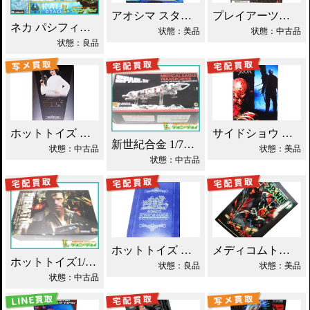
アオシマ スタートレック NCC-1701-D 買取！
プレイアーツ改 バットマン ヴァリアント DC買取！
ネカ パシフィック・リム カイジュウ 買取！
状態：美品
状態：中古品
状態：良品
ホットトイズ スター・ウォーズ プリンセス・レイア買取！
サイドショウ フレディVSジェイソン買取！
新世紀合金 1/72 メディカルイーグルトランスポーター買取！
状態：中古品
状態：美品
状態：中古品
ホットトイズ エドワード シザーハンズ 買取！
メディコムトイ RAH スポーン 買取！
ホットトイズ1/6 MMP プレデター ダッチ・シェイファー買取！
状態：良品
状態：美品
状態：中古品