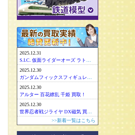
パリセイズ/PALISADES
ミニチャンプス
化物語・偽物語
ULTRA-ACT
リカちゃん
メズコ/MEZCO
hpiレーシング
ガンダム/GUNDAM
百花繚乱
SDX
バービー
プレイアーツ/PLAY ARTS
ノレブ/NOREV
ゾイド/ZOIDS
内藤ルネ/ルネドール
マスターレプリカ/MR
京商/KYOSHO
マクロス/MACROSS
シルバニアファミリー
RAH
ダイヤペット/Diapet
アーマード・コア
マドレーヌちゃん
VCD
アオシマ / DISM
アルター/ALTER
スーパーロボット大戦
カトー/KATO
ベアブリック・BE＠RBRICK
ブラーゴ/Bburago
グッドスマイルカンパニー
フレームアームズ/ガール
トミックス/TOMIX
2025.12.31
ヘルパ/herpa
マックスファクトリー
魔神英雄伝ワタル
ﾏｲｸﾛｴｰｽ/MICRO ACE
S.I.C. 仮面ライダーオーズ ラトラーターコンボ買取
大盛屋 ミクロペット
壽屋/コトブキヤ
車・バイク
ｸﾞﾘｰﾝﾏｯｸｽ/GREENMAX
2025.12.30
イクソ/IXO
グリフォンエンタープライズ
戦車・軍用機・軍艦
ボークス/ＶＯＬＫＳ
天賞堂/Tenshodo
ガンダムフィックスフィギュレーション GFF おまとめ買取！
ﾋﾞｰﾋﾞｰｱｰﾙ/BBR
フリーイング/FREEing
旅客機/飛行機
メディコムトイ
ワールド工芸
2025.12.30
やまと/YAMATO
船・ボート
セキグチ
Bトレインショーティー
アルター 百花繚乱 千姫 買取！
ダイキ工業/DAIKI
建築物
ペットワークス/PetWORKs
モデモ/MODEMO
2025.12.30
デコトラ
やまと/YAMATO
エンドウ/TER
アメリカ車
世界忍者戦ジライヤ DX磁気 買取！
ミニ四駆
ママチャップトイ
ピノチオ模型
イタリア車
>>新着一覧はこちら
オビツドール/OBITSU
ムサシノモデル
イギリス車
マテル/Mattel
アマミヤ/奄美屋
ドイツ車