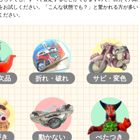
をお試しください。「こんな状態でも？」と驚かれる方が多い
ください。
欠品
折れ・破れ
サビ・変色
がき
動かない
べたつき