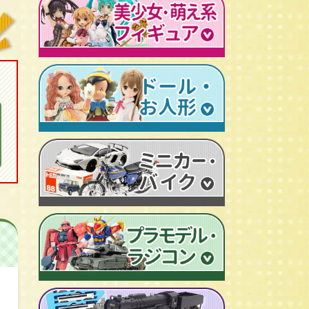
レトロプラモデル
鉄人28号
人造人間キカイダー
旧トランスフォーマー
新世紀エヴァンゲリオン
牙狼-GARO
スターウォーズ
ビンテージ セルロイド人形
AKIRA/アキラ
機動戦士ガンダム
アイアンマン/IRON MAN
仮面ライダーカード
ドラゴンクエスト
マジンガーＺ
プレデター/PREDATOR
ファイナルファンタジー/FF
ゲッターロボ
エイリアン/ALIEN
トランスフォーマー
ターミネーター
セーラームーン
マクロス
マルサン/MARUSAN
ロボコップ
初音ミク
メタルヒーローシリーズ
ブルマァク/BULLMARK
バットマン
P.O.P
魔法少女まどか☆マギカ
スーパー戦隊
ポピー/POPY
グレムリン
RAH
フェイト/Fate
旧タカラ/TAKARA
バイオハザード
CCP キン肉マン
武装神姫
ブライス/Blythe
旧バンダイ/BANDAI
ディズニー
超像可動
魔法少女リリカルなのは
プーリップ/Pullip
タカトクトイス/T.T
リビングデッドドールズ/LDD
聖闘士聖衣神話
艦隊これくしょん -艦これ-
超合金魂
スーパードルフィー/ドルフィードリーム
中嶋製作所
Figuarts/フィギュアーツ
けいおん！
ROBOT魂
アゾンドール/AZONE
ヨネザワ/米澤玩具
ワールドコレクタブル
すーぱーそに子
RAH
モモコ/momoko
トミカ/TOMICA
プレイモービル
一騎当千
マスターピース
ハイブリッドアクティブ/HAF
ホットトイズ/HOT TOYS
オートアート/AUTOart
東方Project
M1号
えっくす☆きゅーと
サイドショウ/SIDE SHOW
エブロ/EBBRO
涼宮ハルヒの憂鬱
S.H.モンスターアーツ
ピュアニーモ