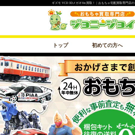
ギズモ VCD 3DメガネVer.買取！｜おもちゃ宅配買取専門店
トップ
初めての方へ