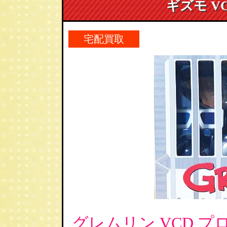
ギズモ VC
宅配買取
グレムリン VCD 