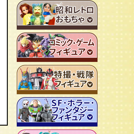
ＴＶアニメ作品 1980年代
特撮・戦隊 TV番組 1960年代
特撮・戦隊 TV番組 1970年代
超合金・DX超合金
ブリキおもちゃ
ソフビ
広告ノベルティグッズ
ジャンボマシンダー
ワンピース/ONE PIECE
キャラクター消しゴム
ジョジョの奇妙な冒険
ビックリマンシール
聖闘士聖矢
ダイアクロン
キン肉マン
変身サイボーグ
ドラゴンボール
仮面ライダー
昭和レトロなミニカー
北斗の拳
ウルトラマン・怪獣
ミクロマン
ルパン三世
ゴジラ