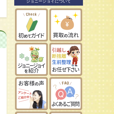
ジョニージョイについて
鉄道模型社
日本車
タミヤ/田宮模型
レーマン/LGB
フランス車
ハセガワ/長谷川製作所
フジミ模型/FUJIMI
アオシマ/青島文化教材社
イマイ/IMAI /今井科学
Ｎゲージ
コトブキヤ/壽屋
ＨＯゲージ
イタレリ/ITALERI
Ｚゲージ
レベル/Revell
車両パーツ
ストラクチャー
Ｇゲージ
Ｏゲージ