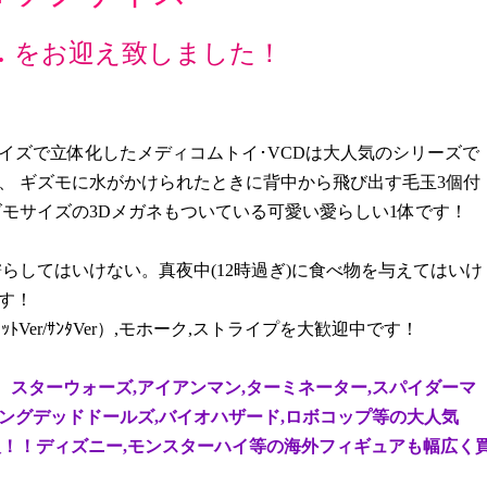
.
をお迎え致しました！
イズで立体化したメディコムトイ･VCDは大人気のシリーズで
、 ギズモに水がかけられたときに背中から飛び出す毛玉3個付
ズモサイズの3Dメガネもついている可愛い愛らしい1体です！
らしてはいけない。真夜中(12時過ぎ)に食べ物を与えてはいけ
す！
ﾄVer/ｻﾝﾀVer）,モホーク,ストライプを大歓迎中です！
スターウォーズ,アイアンマン,ターミネーター,スパイダーマ
ビングデッドドールズ,バイオハザード,ロボコップ等の大人気
取！！ディズニー,モンスターハイ等の海外フィギュアも幅広く