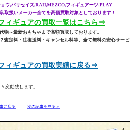
パリセイズ,RAH,MEZCO,フィギュアーツ,PLAY
EGO等,取扱いメーカー全てを高価買取対象としております！
ーフィギュアの
買取一
覧は
こちら⇒
代物～最新おもちゃまで高額買取してお
ります
。
？査定料・往復送料・キャンセル料等、全て無料の安心サービ
ーフィギュアの買取実
績に戻る⇒
日々変動致します。
事に戻る
次の記事を見る＞