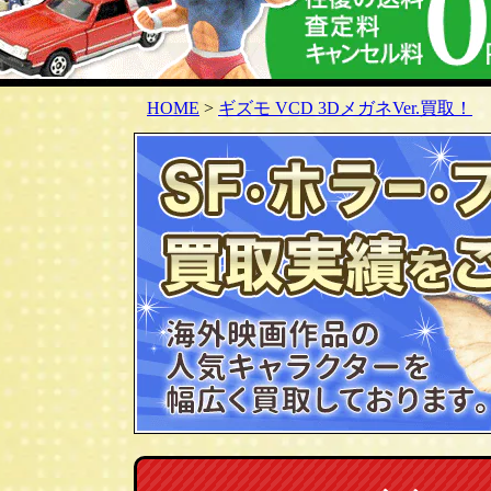
HOME
>
ギズモ VCD 3DメガネVer.買取！