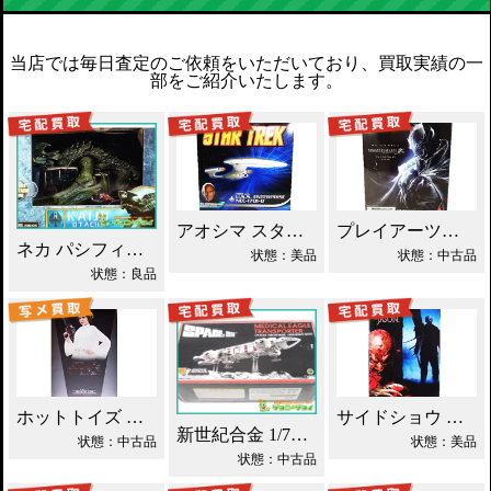
当店では毎日査定のご依頼をいただいており、買取実績の一
部をご紹介いたします。
アオシマ スタートレック NCC-1701-D 買取！
プレイアーツ改 バットマン ヴァリアント DC買取！
ネカ パシフィック・リム カイジュウ 買取！
状態：美品
状態：中古品
状態：良品
ホットトイズ スター・ウォーズ プリンセス・レイア買取！
サイドショウ フレディVSジェイソン買取！
新世紀合金 1/72 メディカルイーグルトランスポーター買取！
状態：中古品
状態：美品
状態：中古品