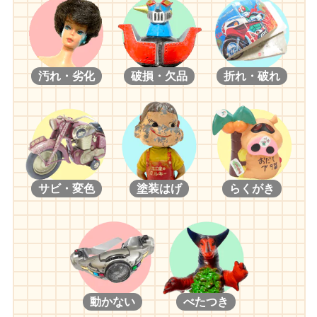
汚れ・劣化
破損・欠品
折れ・破れ
サビ・変色
塗装はげ
らくがき
動かない
べたつき