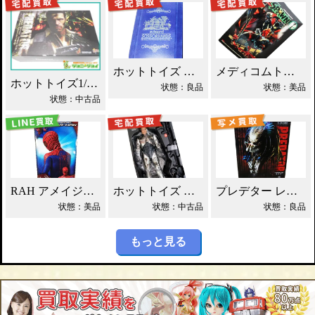
ホットトイズ エドワード シザーハンズ 買取！
メディコムトイ RAH スポーン 買取！
ホットトイズ1/6 MMP プレデター ダッチ・シェイファー買取！
状態：良品
状態：美品
状態：中古品
RAH アメイジング・スパイダーマン 買取！
ホットトイズ ロボコップ バトルダメージ版買取！
プレデター レジェンダリー バスト 買取！
状態：美品
状態：中古品
状態：良品
もっと見る