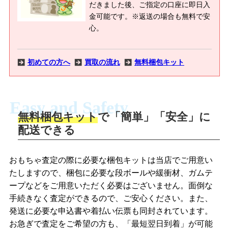
だきました後、ご指定の口座に即日入
金可能です。※返送の場合も無料で安
心。
初めての方へ
買取の流れ
無料梱包キット
Easy and Safety
無料梱包キット
で「簡単」「安全」に
商品撮影
配送できる
LINEの友だち追加・査定画像を送信
商品を撮影して、査定フォームから画像
「ジョニージョイLINE査定」を友だちに
おもちゃ査定の際に必要な梱包キットは当店でご用意い
を送信します。
追加し、スマートフォンなどのカメラで
たしますので、梱包に必要な段ボールや緩衝材、ガムテ
撮影したおもちゃの写真をトーク中に送
ープなどをご用意いただく必要はございません。面倒な
信します。
手続きなく査定ができるので、ご安心ください。また、
梱包キットをメールで申し込み
発送に必要な申込書や着払い伝票も同封されています。
梱包キットをLINEで申し込み
お急ぎで査定をご希望の方も、「最短翌日到着」が可能