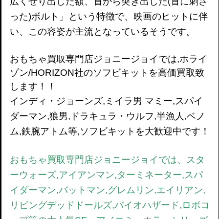
広くせり出した額、首から突き出した(首に刺さ
った)ボルト」という特徴で、映画のヒットに伴
い、この容姿が主流となっているそうです。
おもちゃ買取専門店ジョニージョイでは,ホライ
ゾン/HORIZON社のソフビキットを高価買取致
します！！
インディ・ジョーンズ,ミイラ男 マミー,スパイ
ダーマン,狼男,ドラキュラ・ウルフ,半漁人,ベノ
ム,鉄腕アトム等,ソフビキットを大歓迎中です！
おもちゃ買取専門店ジョニージョイでは、スタ
ーウォーズ,アイアンマン,ターミネーター,スパ
イダーマン,バットマン,グレムリン,エイリアン,
リビングデッドドールズ,バイオハザード,ロボコ