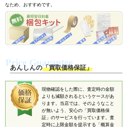
査定結果をメールで確認し、梱包キット
なため、おすすめです。
を申し込みます。梱包キットは送料無料
査定結果をLINEで確認し、梱包キットを
でお届けします。
申し込みます。梱包キットは送料無料で
お届けします。
自宅でおもちゃを発送・梱包
自宅でおもちゃを発送・梱包
梱包キットに同封する発送ガイドの手順
に沿い、査定するおもちゃを梱包してく
梱包キットに同封する発送ガイドの手順
ださい。お電話にて集荷依頼を行い発
に沿い、査定するおもちゃを梱包してく
Price Guarantee
送。当店へ無料で発送いただけます。
ださい。お電話にて集荷依頼を行い発
送。当店へ無料で発送いただけます。
あんしんの
「買取価格保証」
入金完了
入金完了
現物確認をした際に、査定時の金額
当店に査定したおもちゃがご到着後、ご
よりも減額されるというケースがあ
指定の口座に即日入金可能です。
当店に査定したおもちゃがご到着後、ご
指定の口座に即日入金可能です。
ります。当店では、そのようなこと
が無いよう、安心の「買取価格保
証」のサービスを行っています。査
初めての方へ
買取の流れ
写真の撮影方法
定時に上限金額を提示する「概算金