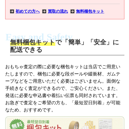
初めての方へ
買取の流れ
無料梱包キット
Easy and Safety
無料梱包キット
で「簡単」「安全」に
商品撮影
配送できる
LINEの友だち追加・査定画像を送信
商品を撮影して、査定フォームから画像
「ジョニージョイLINE査定」を友だちに
おもちゃ査定の際に必要な梱包キットは当店でご用意い
を送信します。
追加し、スマートフォンなどのカメラで
たしますので、梱包に必要な段ボールや緩衝材、ガムテ
撮影したおもちゃの写真をトーク中に送
ープなどをご用意いただく必要はございません。面倒な
信します。
手続きなく査定ができるので、ご安心ください。また、
梱包キットをメールで申し込み
発送に必要な申込書や着払い伝票も同封されています。
梱包キットをLINEで申し込み
お急ぎで査定をご希望の方も、「最短翌日到着」が可能
査定結果をメールで確認し、梱包キット
なため、おすすめです。
を申し込みます。梱包キットは送料無料
査定結果をLINEで確認し、梱包キットを
でお届けします。
申し込みます。梱包キットは送料無料で
お届けします。