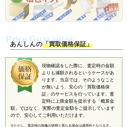
自宅でおもちゃを発送・梱包
自宅でおもちゃを発送・梱包
梱包キットに同封する発送ガイドの手順
に沿い、査定するおもちゃを梱包してく
梱包キットに同封する発送ガイドの手順
ださい。お電話にて集荷依頼を行い発
に沿い、査定するおもちゃを梱包してく
Price Guarantee
送。当店へ無料で発送いただけます。
ださい。お電話にて集荷依頼を行い発
送。当店へ無料で発送いただけます。
あんしんの
「買取価格保証」
入金完了
入金完了
現物確認をした際に、査定時の金額
当店に査定したおもちゃがご到着後、ご
よりも減額されるというケースがあ
指定の口座に即日入金可能です。
当店に査定したおもちゃがご到着後、ご
指定の口座に即日入金可能です。
ります。当店では、そのようなこと
が無いよう、安心の「買取価格保
証」のサービスを行っています。査
初めての方へ
買取の流れ
写真の撮影方法
定時に上限金額を提示する「概算金
初めての方へ
LINE査定の流れ
写真の撮影方法
額」ではなく、実際の査定金額をご提示しています
ので、安心してご利用いただけます。
※ただし、査定時の画像の状態と異なる場合は適用外となります。