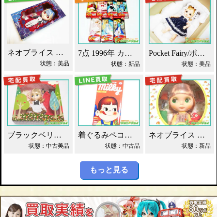
ネオブライス エヴァンゲリオン 綾波レイ 買取！
7点 1996年 カレンダーガール ジェニー人形 買取！
Pocket Fairy/ポケットフェアリー PF ドール買取！
状態：美品
状態：新品
状態：美品
ブラックベリーブッシュ ネオブライス Blythe買取！
着ぐるみペコちゃん ベアブリック 400% 買取！
ネオブライス グルーヴィーグルーヴ タカラ買取！
状態：中古美品
状態：中古品
状態：新品
もっと見る