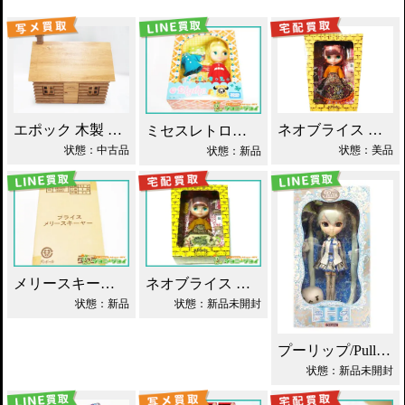
エポック 木製 丸太小屋 シルバニアファミリー 買取！
ネオブライス あちゃちゅむずきん 買取！
ミセスレトロママ ネオブライス Blythe買取！
状態：中古品
状態：美品
状態：新品
メリースキーヤー ネオブライス タカラ買取！
ネオブライス あちゃちゅむずきん Blythe 人形 買取！
状態：新品
状態：新品未開封
プーリップ/Pullip 雪ミク 初音ミク 買取
状態：新品未開封