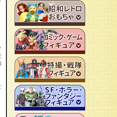
り
ＴＶアニメ作品 1980年代
特撮・戦隊 TV番組 1960年代
特撮・戦隊 TV番組 1970年代
月
超合金・DX超合金
ッ
ブリキおもちゃ
な
ソフビ
ボ
広告ノベルティグッズ
ジャンボマシンダー
ワンピース/ONE PIECE
キャラクター消しゴム
ジョジョの奇妙な冒険
ズ
ビックリマンシール
聖闘士聖矢
ダイアクロン
キン肉マン
変身サイボーグ
ドラゴンボール
仮面ライダー
昭和レトロなミニカー
北斗の拳
ウルトラマン・怪獣
ミクロマン
ルパン三世
ゴジラ