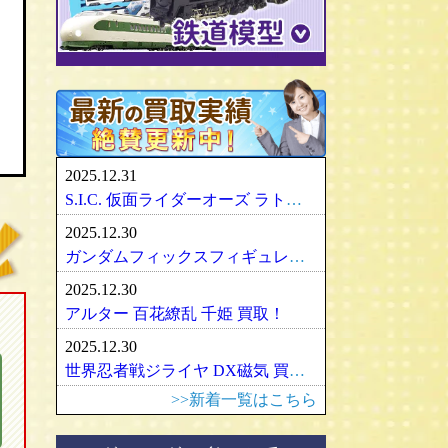
パリセイズ/PALISADES
ミニチャンプス
化物語・偽物語
ULTRA-ACT
リカちゃん
メズコ/MEZCO
hpiレーシング
ガンダム/GUNDAM
百花繚乱
SDX
バービー
プレイアーツ/PLAY ARTS
ノレブ/NOREV
ゾイド/ZOIDS
内藤ルネ/ルネドール
マスターレプリカ/MR
京商/KYOSHO
マクロス/MACROSS
シルバニアファミリー
RAH
ダイヤペット/Diapet
アーマード・コア
マドレーヌちゃん
VCD
アオシマ / DISM
アルター/ALTER
スーパーロボット大戦
カトー/KATO
ベアブリック・BE＠RBRICK
ブラーゴ/Bburago
グッドスマイルカンパニー
フレームアームズ/ガール
トミックス/TOMIX
2025.12.31
ヘルパ/herpa
マックスファクトリー
魔神英雄伝ワタル
ﾏｲｸﾛｴｰｽ/MICRO ACE
S.I.C. 仮面ライダーオーズ ラトラーターコンボ買取
大盛屋 ミクロペット
壽屋/コトブキヤ
車・バイク
ｸﾞﾘｰﾝﾏｯｸｽ/GREENMAX
2025.12.30
イクソ/IXO
グリフォンエンタープライズ
戦車・軍用機・軍艦
ボークス/ＶＯＬＫＳ
天賞堂/Tenshodo
ガンダムフィックスフィギュレーション GFF おまとめ買取！
ﾋﾞｰﾋﾞｰｱｰﾙ/BBR
フリーイング/FREEing
旅客機/飛行機
メディコムトイ
ワールド工芸
2025.12.30
やまと/YAMATO
船・ボート
セキグチ
Bトレインショーティー
アルター 百花繚乱 千姫 買取！
ダイキ工業/DAIKI
建築物
ペットワークス/PetWORKs
モデモ/MODEMO
2025.12.30
デコトラ
やまと/YAMATO
エンドウ/TER
アメリカ車
世界忍者戦ジライヤ DX磁気 買取！
ミニ四駆
ママチャップトイ
ピノチオ模型
イタリア車
>>新着一覧はこちら
オビツドール/OBITSU
ムサシノモデル
イギリス車
マテル/Mattel
アマミヤ/奄美屋
ドイツ車