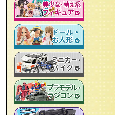
レトロプラモデル
鉄人28号
人造人間キカイダー
旧トランスフォーマー
新世紀エヴァンゲリオン
牙狼-GARO
スターウォーズ
ビンテージ セルロイド人形
AKIRA/アキラ
機動戦士ガンダム
アイアンマン/IRON MAN
仮面ライダーカード
ドラゴンクエスト
マジンガーＺ
プレデター/PREDATOR
ファイナルファンタジー/FF
ゲッターロボ
エイリアン/ALIEN
トランスフォーマー
ターミネーター
セーラームーン
マクロス
マルサン/MARUSAN
ロボコップ
初音ミク
メタルヒーローシリーズ
ブルマァク/BULLMARK
バットマン
P.O.P
魔法少女まどか☆マギカ
スーパー戦隊
ポピー/POPY
グレムリン
RAH
フェイト/Fate
旧タカラ/TAKARA
バイオハザード
CCP キン肉マン
武装神姫
ブライス/Blythe
旧バンダイ/BANDAI
ディズニー
超像可動
魔法少女リリカルなのは
プーリップ/Pullip
タカトクトイス/T.T
リビングデッドドールズ/LDD
聖闘士聖衣神話
艦隊これくしょん -艦これ-
超合金魂
スーパードルフィー/ドルフィードリーム
中嶋製作所
Figuarts/フィギュアーツ
けいおん！
ROBOT魂
アゾンドール/AZONE
ヨネザワ/米澤玩具
ワールドコレクタブル
すーぱーそに子
RAH
モモコ/momoko
トミカ/TOMICA
プレイモービル
一騎当千
マスターピース
ハイブリッドアクティブ/HAF
ホットトイズ/HOT TOYS
オートアート/AUTOart
東方Project
M1号
えっくす☆きゅーと
サイドショウ/SIDE SHOW
エブロ/EBBRO
涼宮ハルヒの憂鬱
S.H.モンスターアーツ
ピュアニーモ