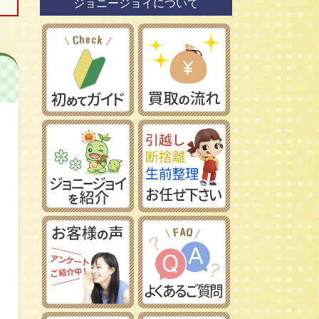
ジョニージョイについて
鉄道模型社
日本車
タミヤ/田宮模型
レーマン/LGB
フランス車
ハセガワ/長谷川製作所
フジミ模型/FUJIMI
アオシマ/青島文化教材社
イマイ/IMAI /今井科学
Ｎゲージ
コトブキヤ/壽屋
ＨＯゲージ
イタレリ/ITALERI
Ｚゲージ
レベル/Revell
車両パーツ
ストラクチャー
Ｇゲージ
Ｏゲージ