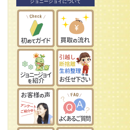
ジョニージョイについて
鉄道模型社
日本車
タミヤ/田宮模型
レーマン/LGB
フランス車
ハセガワ/長谷川製作所
フジミ模型/FUJIMI
アオシマ/青島文化教材社
イマイ/IMAI /今井科学
Ｎゲージ
コトブキヤ/壽屋
ＨＯゲージ
イタレリ/ITALERI
Ｚゲージ
レベル/Revell
車両パーツ
ストラクチャー
Ｇゲージ
Ｏゲージ