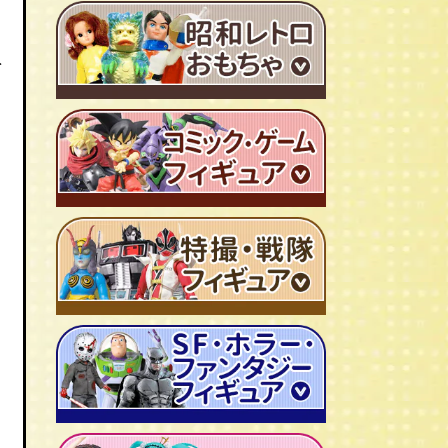
ＴＶアニメ作品 1980年代
ト
特撮・戦隊 TV番組 1960年代
特撮・戦隊 TV番組 1970年代
、
超合金・DX超合金
ブリキおもちゃ
ソフビ
広告ノベルティグッズ
ジャンボマシンダー
ワンピース/ONE PIECE
キャラクター消しゴム
ジョジョの奇妙な冒険
ビックリマンシール
聖闘士聖矢
ダイアクロン
キン肉マン
変身サイボーグ
ドラゴンボール
仮面ライダー
昭和レトロなミニカー
北斗の拳
ウルトラマン・怪獣
ミクロマン
ルパン三世
ゴジラ