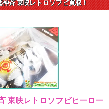
車魔神斉 東映レトロソフビ買取！
斉 東映レトロソフビヒーロー