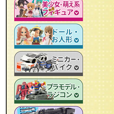
レトロプラモデル
鉄人28号
人造人間キカイダー
旧トランスフォーマー
新世紀エヴァンゲリオン
牙狼-GARO
スターウォーズ
ビンテージ セルロイド人形
AKIRA/アキラ
機動戦士ガンダム
アイアンマン/IRON MAN
仮面ライダーカード
ドラゴンクエスト
マジンガーＺ
プレデター/PREDATOR
ファイナルファンタジー/FF
ゲッターロボ
エイリアン/ALIEN
トランスフォーマー
ターミネーター
セーラームーン
マクロス
マルサン/MARUSAN
ロボコップ
初音ミク
メタルヒーローシリーズ
ブルマァク/BULLMARK
バットマン
P.O.P
魔法少女まどか☆マギカ
スーパー戦隊
ポピー/POPY
グレムリン
RAH
フェイト/Fate
旧タカラ/TAKARA
バイオハザード
CCP キン肉マン
武装神姫
ブライス/Blythe
旧バンダイ/BANDAI
ディズニー
超像可動
魔法少女リリカルなのは
プーリップ/Pullip
タカトクトイス/T.T
リビングデッドドールズ/LDD
聖闘士聖衣神話
艦隊これくしょん -艦これ-
超合金魂
スーパードルフィー/ドルフィードリーム
中嶋製作所
Figuarts/フィギュアーツ
けいおん！
ROBOT魂
アゾンドール/AZONE
ヨネザワ/米澤玩具
ワールドコレクタブル
すーぱーそに子
RAH
モモコ/momoko
トミカ/TOMICA
プレイモービル
一騎当千
マスターピース
ハイブリッドアクティブ/HAF
ホットトイズ/HOT TOYS
オートアート/AUTOart
東方Project
M1号
えっくす☆きゅーと
サイドショウ/SIDE SHOW
エブロ/EBBRO
涼宮ハルヒの憂鬱
S.H.モンスターアーツ
ピュアニーモ