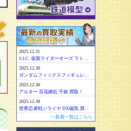
パリセイズ/PALISADES
ミニチャンプス
化物語・偽物語
ULTRA-ACT
リカちゃん
メズコ/MEZCO
hpiレーシング
ガンダム/GUNDAM
百花繚乱
SDX
バービー
プレイアーツ/PLAY ARTS
ノレブ/NOREV
ゾイド/ZOIDS
内藤ルネ/ルネドール
マスターレプリカ/MR
京商/KYOSHO
マクロス/MACROSS
シルバニアファミリー
RAH
ダイヤペット/Diapet
アーマード・コア
マドレーヌちゃん
VCD
アオシマ / DISM
アルター/ALTER
スーパーロボット大戦
カトー/KATO
ベアブリック・BE＠RBRICK
ブラーゴ/Bburago
グッドスマイルカンパニー
フレームアームズ/ガール
トミックス/TOMIX
2025.12.31
ヘルパ/herpa
マックスファクトリー
魔神英雄伝ワタル
ﾏｲｸﾛｴｰｽ/MICRO ACE
S.I.C. 仮面ライダーオーズ ラトラーターコンボ買取
大盛屋 ミクロペット
壽屋/コトブキヤ
車・バイク
ｸﾞﾘｰﾝﾏｯｸｽ/GREENMAX
2025.12.30
イクソ/IXO
グリフォンエンタープライズ
戦車・軍用機・軍艦
ボークス/ＶＯＬＫＳ
天賞堂/Tenshodo
ガンダムフィックスフィギュレーション GFF おまとめ買取！
ﾋﾞｰﾋﾞｰｱｰﾙ/BBR
フリーイング/FREEing
旅客機/飛行機
メディコムトイ
ワールド工芸
2025.12.30
やまと/YAMATO
船・ボート
セキグチ
Bトレインショーティー
アルター 百花繚乱 千姫 買取！
ダイキ工業/DAIKI
建築物
ペットワークス/PetWORKs
モデモ/MODEMO
2025.12.30
デコトラ
やまと/YAMATO
エンドウ/TER
アメリカ車
世界忍者戦ジライヤ DX磁気 買取！
ミニ四駆
ママチャップトイ
ピノチオ模型
イタリア車
>>新着一覧はこちら
オビツドール/OBITSU
ムサシノモデル
イギリス車
マテル/Mattel
アマミヤ/奄美屋
ドイツ車