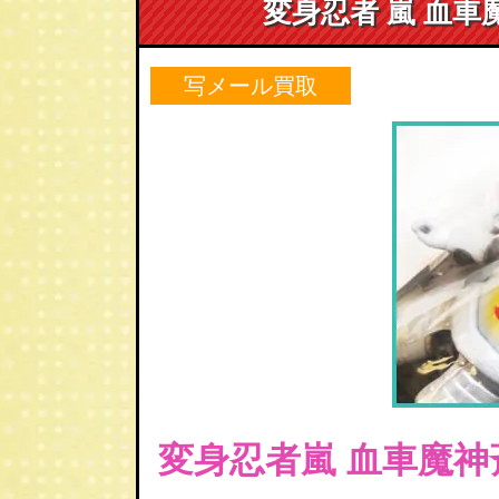
変身忍者 嵐 血
写メール買取
変身忍者嵐 血車魔神