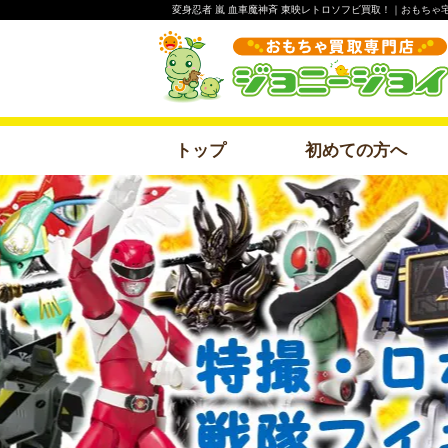
変身忍者 嵐 血車魔神斉 東映レトロソフビ買取！｜おもち
トップ
初めての方へ