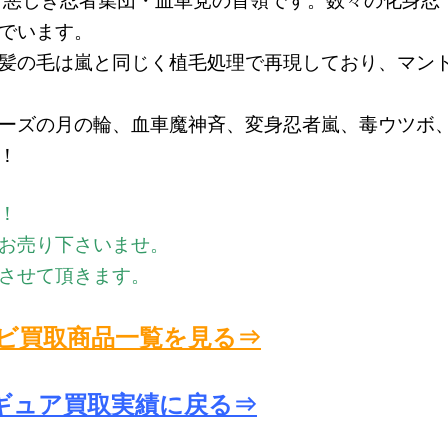
む悪しき忍者集団・血車党の首領です。数々の化身忍
でいます。
髪の毛は嵐と同じく植毛処理で再現しており、マン
ーズの月の輪、血車魔神斉、変身忍者嵐、毒ウツボ
！
！
お売り下さいませ。
させて頂きます。
フビ買取商品一覧を見る⇒
ギュア買取実績に戻る⇒