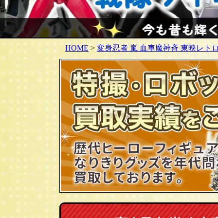
HOME
>
変身忍者 嵐 血車魔神斉 東映レト