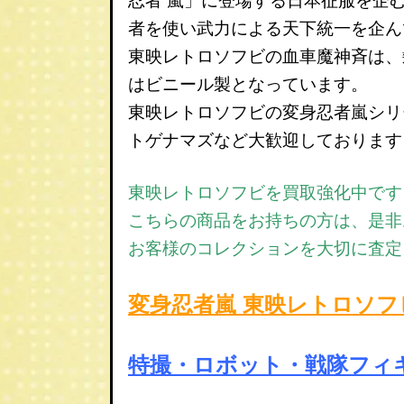
忍者 嵐」に登場する日本征服を企
者を使い武力による天下統一を企ん
東映レトロソフビの血車魔神斉は、
はビニール製となっています。
東映レトロソフビの変身忍者嵐シリ
トゲナマズなど大歓迎しております
東映レトロソフビを買取強化中です
こちらの商品をお持ちの方は、是非
お客様のコレクションを大切に査定
変身忍者嵐 東映レトロソ
特撮・ロボット・戦隊フィ