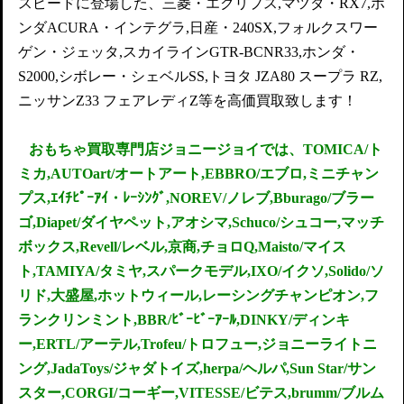
スピードに登場した、三菱・エクリプス,マツダ・RX7,ホ
ンダACURA・インテグラ,日産・240SX,フォルクスワー
ゲン・ジェッタ,スカイラインGTR-BCNR33,ホンダ・
S2000,シボレー・シェベルSS,トヨタ JZA80 スープラ RZ,
ニッサンZ33 フェアレディZ等を高価買取致します！
おもちゃ買取専門店ジョニージョイ
では、TOMICA/ト
ミカ,AUTOart/オートアート,EBBRO/エブロ,ミニチャン
プス,ｴｲﾁﾋﾟｰｱｲ・ﾚｰｼﾝｸﾞ,NOREV/ノレブ,Bburago/ブラー
ゴ,Diapet/ダイヤペット,アオシマ,Schuco/シュコー,マッチ
ボックス,Revell/レベル,京商,チョロQ,Maisto/マイス
ト,TAMIYA/タミヤ,スパークモデル,IXO/イクソ,Solido/ソ
リド,大盛屋,ホットウィール,レーシングチャンピオン,フ
ランクリンミント,BBR/ﾋﾞｰﾋﾞｰｱｰﾙ,DINKY/ディンキ
ー,ERTL/アーテル,Trofeu/トロフュー,ジョニーライトニ
ング,JadaToys/ジャダトイズ,herpa/ヘルパ,Sun Star/サン
スター,CORGI/コーギー,VITESSE/ビテス,brumm/ブルム