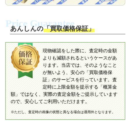
梱包キットに同封する発送ガイドの手順
に沿い、査定するおもちゃを梱包してく
梱包キットに同封する発送ガイドの手順
ださい。お電話にて集荷依頼を行い発
に沿い、査定するおもちゃを梱包してく
Price Guarantee
送。当店へ無料で発送いただけます。
ださい。お電話にて集荷依頼を行い発
送。当店へ無料で発送いただけます。
あんしんの
「買取価格保証」
入金完了
入金完了
現物確認をした際に、査定時の金額
当店に査定したおもちゃがご到着後、ご
よりも減額されるというケースがあ
指定の口座に即日入金可能です。
当店に査定したおもちゃがご到着後、ご
指定の口座に即日入金可能です。
ります。当店では、そのようなこと
が無いよう、安心の「買取価格保
証」のサービスを行っています。査
初めての方へ
買取の流れ
写真の撮影方法
定時に上限金額を提示する「概算金
初めての方へ
LINE査定の流れ
写真の撮影方法
額」ではなく、実際の査定金額をご提示しています
ので、安心してご利用いただけます。
※ただし、査定時の画像の状態と異なる場合は適用外となります。