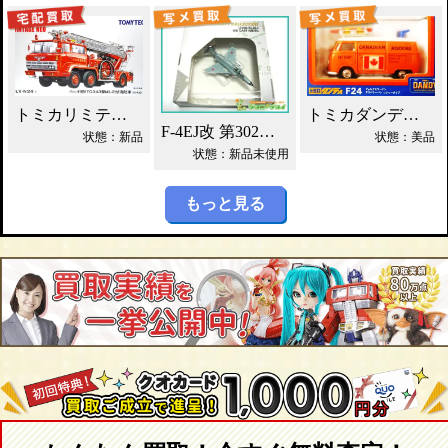
トミカリミテッドNEO 日野 はしご付 消防車 買取！
トミカダンディ F24 VW デリバリーバン買取！
F-4EJ改 第302飛行隊 ワールドエアクラフト買取！
状態：新品
状態：美品
状態：新品未使用
もっと見る