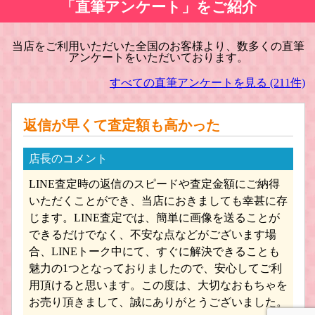
「直筆アンケート」をご紹介
当店をご利用いただいた全国のお客様より、数多くの直筆
アンケートをいただいております。
hpi/エイチピーアイ・レーシング ミニ
NOREV/ノレブ ミニカー買取
カー買取
すべての直筆アンケートを見る (211件)
返信が早くて査定額も高かった
店長のコメント
LINE査定時の返信のスピードや査定金額にご納得
Bburago/ブラーゴ ミニカー買取
Diapet /ダイヤペット ミニカー買取
いただくことができ、当店におきましても幸甚に存
じます。LINE査定では、簡単に画像を送ることが
できるだけでなく、不安な点などがございます場
合、LINEトーク中にて、すぐに解決できることも
魅力の1つとなっておりましたので、安心してご利
用頂けると思います。この度は、大切なおもちゃを
お売り頂きまして、誠にありがとうございました。