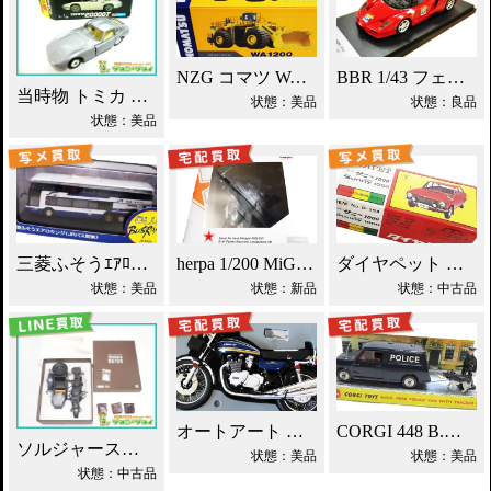
NZG コマツ WA1200 ホイールローダー買取！
BBR 1/43 フェラーリ エンツォ ミニカー買取！
当時物 トミカ トヨタ 2000GT 黒箱 日本製 買取！
状態：美品
状態：良品
状態：美品
三菱ふそうｴｱﾛｷﾝｸﾞ JRﾊﾞｽ関東 ミニカー買取！
herpa 1/200 MiG-25P ソ連防空軍 買取！
ダイヤペット ダットサン サニー ミニカー買取！
状態：美品
状態：新品
状態：中古品
オートアート カワサキ750RS(Z2) 買取！
CORGI 448 B.M.C ミニ ポリスバン買取！
ソルジャーストーリー 1/6 ツェンダップ買取！
状態：美品
状態：美品
状態：中古品