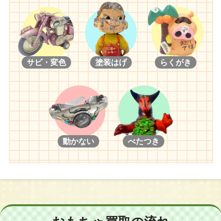
サビ・変色
塗装はげ
らくがき
動かない
べたつき