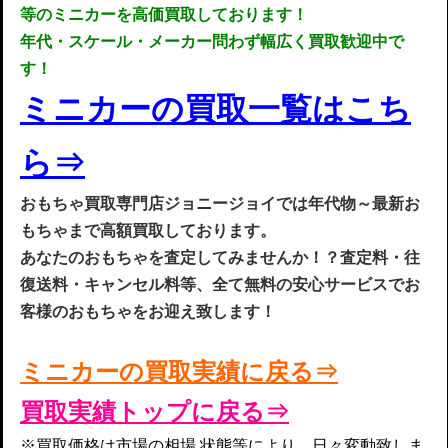
等のミニカーを高価買取しております！
年代・スケール・メーカー問わず
幅広く買取歓迎中で
す！
ミニカーの
買取一
覧は
こち
ら
⇒
お
もちゃ買取専門店ジョニージョイでは年代物～最新お
もちゃまで高額買取してお
ります
。
あなたのおもちゃを査定してみませんか！？査定料・往
復送料・キャンセル料等、全て無料の安心サービスでお
客様のおもちゃをお迎え致します！
ミニカーの買取実
績
に戻
る⇒
買取実績トップに戻る⇒
※買取価格は市場の相場,状態等により、日々変動致しま