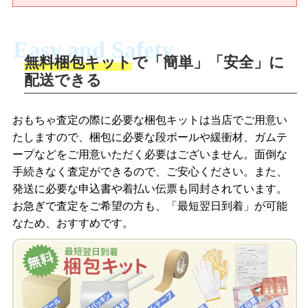
Easy and Safety
無料梱包キット
で「簡単」「安全」に
商品撮影
配送できる
LINEの友だち追加・査定画像を送信
商品を撮影して、査定フォームから画像
「ジョニージョイLINE査定」を友だちに
おもちゃ査定の際に必要な梱包キットは当店でご用意い
を送信します。
追加し、スマートフォンなどのカメラで
たしますので、梱包に必要な段ボールや緩衝材、ガムテ
撮影したおもちゃの写真をトーク中に送
ープなどをご用意いただく必要はございません。面倒な
信します。
手続きなく査定ができるので、ご安心ください。また、
梱包キットをメールで申し込み
発送に必要な申込書や着払い伝票も同封されています。
梱包キットをLINEで申し込み
お急ぎで査定をご希望の方も、「最短翌日到着」が可能
査定結果をメールで確認し、梱包キット
なため、おすすめです。
を申し込みます。梱包キットは送料無料
査定結果をLINEで確認し、梱包キットを
でお届けします。
申し込みます。梱包キットは送料無料で
お届けします。
自宅でおもちゃを発送・梱包
自宅でおもちゃを発送・梱包