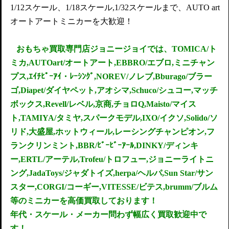
1/12スケール、1/18スケール,1/32スケールまで、AUTO art
オートアートミニカーを大歓迎！
おもちゃ買取専門店ジョニージョイでは、TOMICA/ト
ミカ,AUTOart/オートアート,EBBRO/エブロ,ミニチャン
プス,ｴｲﾁﾋﾟｰｱｲ・ﾚｰｼﾝｸﾞ,NOREV/ノレブ,Bburago/ブラー
ゴ,Diapet/ダイヤペット,アオシマ,Schuco/シュコー,マッチ
ボックス,Revell/レベル,京商,チョロQ,Maisto/マイス
ト,TAMIYA/タミヤ,スパークモデル,IXO/イクソ,Solido/ソ
リド,大盛屋,ホットウィール,レーシングチャンピオン,フ
ランクリンミント,BBR/ﾋﾞｰﾋﾞｰｱｰﾙ,DINKY/ディンキ
ー,ERTL/アーテル,Trofeu/トロフュー,ジョニーライトニ
ング,JadaToys/ジャダトイズ,herpa/ヘルパ,Sun Star/サン
スター,CORGI/コーギー,VITESSE/ビテス,brumm/ブルム
等のミニカーを高価買取しております！
年代・スケール・メーカー問わず
幅広く買取歓迎中で
す！