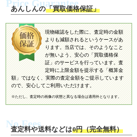
Price Guarantee
送。当店へ無料で発送いただけます。
ださい。お電話にて集荷依頼を行い発
送。当店へ無料で発送いただけます。
あんしんの
「買取価格保証」
入金完了
入金完了
現物確認をした際に、査定時の金額
当店に査定したおもちゃがご到着後、ご
よりも減額されるというケースがあ
指定の口座に即日入金可能です。
当店に査定したおもちゃがご到着後、ご
指定の口座に即日入金可能です。
ります。当店では、そのようなこと
が無いよう、安心の「買取価格保
証」のサービスを行っています。査
初めての方へ
買取の流れ
写真の撮影方法
定時に上限金額を提示する「概算金
初めての方へ
LINE査定の流れ
写真の撮影方法
額」ではなく、実際の査定金額をご提示しています
ので、安心してご利用いただけます。
※ただし、査定時の画像の状態と異なる場合は適用外となります。
No Fees
査定料や送料などは
0円（完全無料）