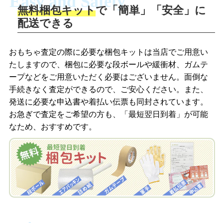
Easy and Safety
無料梱包キット
で「簡単」「安全」に
商品撮影
配送できる
LINEの友だち追加・査定画像を送信
商品を撮影して、査定フォームから画像
「ジョニージョイLINE査定」を友だちに
おもちゃ査定の際に必要な梱包キットは当店でご用意い
を送信します。
追加し、スマートフォンなどのカメラで
たしますので、梱包に必要な段ボールや緩衝材、ガムテ
撮影したおもちゃの写真をトーク中に送
ープなどをご用意いただく必要はございません。面倒な
信します。
手続きなく査定ができるので、ご安心ください。また、
梱包キットをメールで申し込み
発送に必要な申込書や着払い伝票も同封されています。
梱包キットをLINEで申し込み
お急ぎで査定をご希望の方も、「最短翌日到着」が可能
査定結果をメールで確認し、梱包キット
なため、おすすめです。
を申し込みます。梱包キットは送料無料
査定結果をLINEで確認し、梱包キットを
でお届けします。
申し込みます。梱包キットは送料無料で
お届けします。
自宅でおもちゃを発送・梱包
自宅でおもちゃを発送・梱包
梱包キットに同封する発送ガイドの手順
に沿い、査定するおもちゃを梱包してく
梱包キットに同封する発送ガイドの手順
ださい。お電話にて集荷依頼を行い発
に沿い、査定するおもちゃを梱包してく