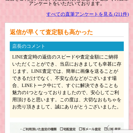
アンケートをいただいております。
hpi/エイチピーアイ・レーシング ミニ
NOREV/ノレブ ミニカー買取
カー買取
すべての直筆アンケートを見る (211件)
返信が早くて査定額も高かった
店長のコメント
LINE査定時の返信のスピードや査定金額にご納得
Bburago/ブラーゴ ミニカー買取
Diapet /ダイヤペット ミニカー買取
いただくことができ、当店におきましても幸甚に存
じます。LINE査定では、簡単に画像を送ることが
できるだけでなく、不安な点などがございます場
合、LINEトーク中にて、すぐに解決できることも
魅力の1つとなっておりましたので、安心してご利
用頂けると思います。この度は、大切なおもちゃを
お売り頂きまして、誠にありがとうございました。
アオシマ/DISM ミニカー買取
Schuco/シュコー ミニカー買取