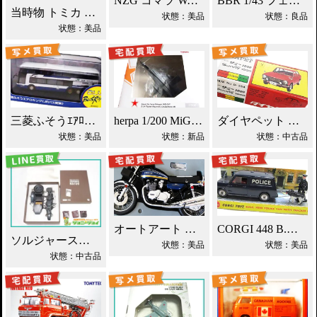
NZG コマツ WA1200 ホイールローダー買取！
BBR 1/43 フェラーリ エンツォ ミニカー買取！
当時物 トミカ トヨタ 2000GT 黒箱 日本製 買取！
状態：美品
状態：良品
状態：美品
三菱ふそうｴｱﾛｷﾝｸﾞ JRﾊﾞｽ関東 ミニカー買取！
herpa 1/200 MiG-25P ソ連防空軍 買取！
ダイヤペット ダットサン サニー ミニカー買取！
状態：美品
状態：新品
状態：中古品
オートアート カワサキ750RS(Z2) 買取！
CORGI 448 B.M.C ミニ ポリスバン買取！
ソルジャーストーリー 1/6 ツェンダップ買取！
状態：美品
状態：美品
状態：中古品