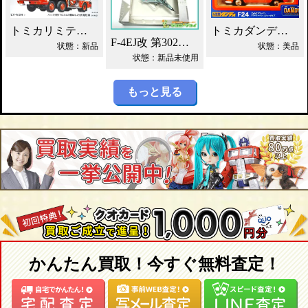
トミカリミテッドNEO 日野 はしご付 消防車 買取！
トミカダンディ F24 VW デリバリーバン買取！
F-4EJ改 第302飛行隊 ワールドエアクラフト買取！
状態：新品
状態：美品
状態：新品未使用
もっと見る
かんたん買取！今すぐ無料査定！